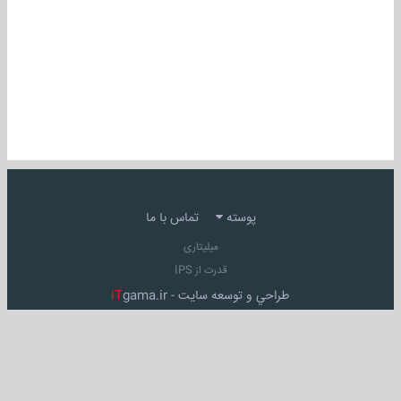
پوسته
تماس با ما
میلیتاری
قدرت از IPS
طراحي و توسعه سايت -
gama.ir
iT