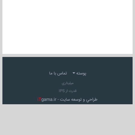
پوسته
تماس با ما
میلیتاری
قدرت از IPS
طراحي و توسعه سايت -
gama.ir
iT