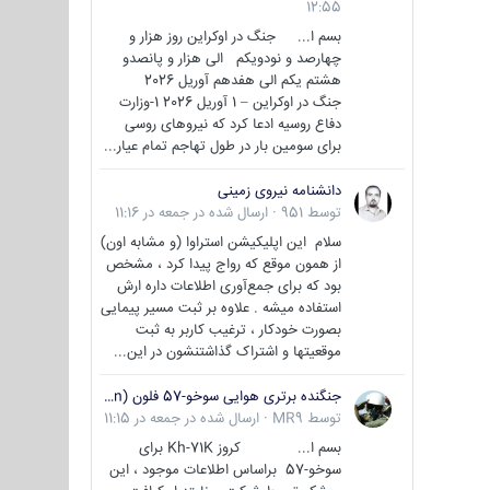
12:55
بسم ا... جنگ در اوکراین روز هزار و
چهارصد و نودویکم الی هزار و پانصدو
هشتم یکم الی هفدهم آوریل 2026
جنگ در اوکراین – 1 آوریل 2026 1-وزارت
دفاع روسیه ادعا کرد که نیروهای روسی
برای سومین بار در طول تهاجم تمام عیار...
دانشنامه نیروی زمینی
توسط
951
·
ارسال شده در
جمعه در 11:16
سلام این اپلیکیشن استراوا (و مشابه اون)
از همون موقع که رواج پیدا کرد ، مشخص
بود که برای جمع‌آوری اطلاعات داره ارش
استفاده میشه . علاوه بر ثبت مسیر پیمایی
بصورت خودکار ، ترغیب کاربر به ثبت
موقعیتها و اشتراک‌ گذاشتنشون در این...
جنگنده برتری هوایی سوخو-57 فلون (Su-57/Felon)
توسط
MR9
·
ارسال شده در
جمعه در 11:15
بسم ا... کروز Kh-71K برای
سوخو-57 براساس اطلاعات موجود ، این