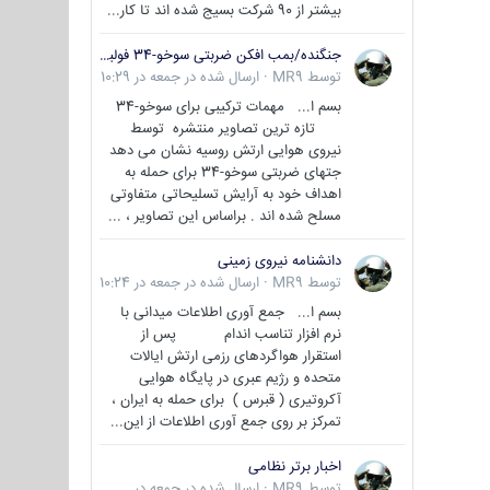
بیشتر از 90 شرکت بسیج شده اند تا کار...
جنگنده/بمب افکن ضربتی سوخو-34 فولبک ( Sukhoi Su-34/Fullback)
توسط
MR9
·
ارسال شده در
جمعه در 10:29
بسم ا... مهمات ترکیبی برای سوخو-34
تازه ترین تصاویر منتشره توسط
نیروی هوایی ارتش روسیه نشان می دهد
جتهای ضربتی سوخو-34 برای حمله به
اهداف خود به آرایش تسلیحاتی متفاوتی
مسلح شده اند . براساس این تصاویر ، ...
دانشنامه نیروی زمینی
توسط
MR9
·
ارسال شده در
جمعه در 10:24
بسم ا... جمع آوری اطلاعات میدانی با
نرم افزار تناسب اندام پس از
استقرار هواگردهای رزمی ارتش ایالات
متحده و رژیم عبری در پایگاه هوایی
آکروتیری ( قبرس ) برای حمله به ایران ،
تمرکز بر روی جمع آوری اطلاعات از این...
اخبار برتر نظامی
توسط
MR9
·
ارسال شده در
جمعه در