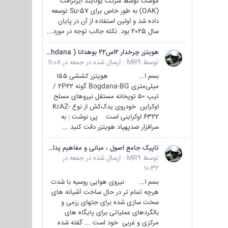
موشک توسط شرکت یونایتد ایرکرافت
(OAK) به طور خاص برای Su-57 توسعه
داده شد و اولین استفاده از آن در پایان
سال 2025 بود. نکته جالب توجه در مورد...
هویتزر چرخدار 2اس22 بوهدانا ( wheeled howitzer 2S22 Bohdana )
توسط
MR9
·
ارسال شده در
جمعه در 11:08
بسم ا... هویتزر کششی ۱۵۵
میلی‌متری Bogdana-BG گونه 2P22 /
تیپ ۵۰ توپخانه مستقل نیروهای مسلح
اوکراین خودروی یدک‌کش از نوع KrAZ-
6322 اوکراینی است پی نوشت : به
سرافزار ضدپهپاد هویتزر دقت کنید ...
تاپیک جامع اصول ، مبانی و مفاهیم پدافند غیر عامل
توسط
MR9
·
ارسال شده در
جمعه در
10:32
بسم ا... نیروی هوایی روسیه با شدت
هرچه تمام تر در حال ساخت آشیانه های
سخت سازی شده برای جتهای رزمی و
بالگردهای عملیاتی برای پایگاه های
مرکزی و غربی خود است ... گفته شده