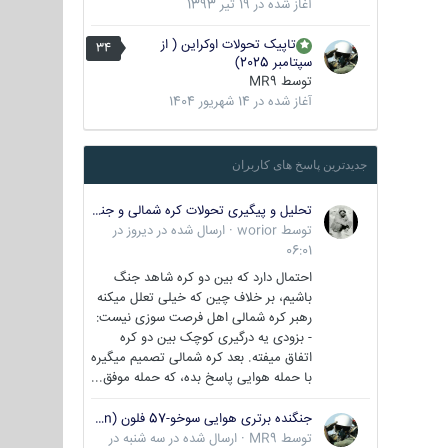
آغاز شده در
19 تیر 1393
تاپیک تحولات اوکراین ( از
34
سپتامبر 2025)
توسط
MR9
آغاز شده در
14 شهریور 1404
جدیدترین پاسخ های کاربران
تحلیل و پیگیری تحولات کره شمالی و جنوبی
توسط
worior
·
ارسال شده در
دیروز در
06:01
احتمال دارد که بین دو کره شاهد جنگ
باشیم، بر خلاف چین که خیلی تعلل میکنه
رهبر کره شمالی اهل فرصت سوزی نیست:
- بزودی یه درگیری کوچک بین دو کره
اتفاق میفته. بعد کره شمالی تصمیم میگیره
با حمله هوایی پاسخ بده، که حمله موفق...
جنگنده برتری هوایی سوخو-57 فلون (Su-57/Felon)
توسط
MR9
·
ارسال شده در
سه شنبه در