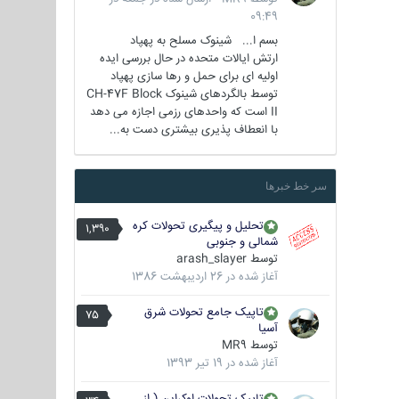
09:49
بسم ا... شینوک مسلح به پهپاد
ارتش ایالات متحده در حال بررسی ایده
اولیه ای برای حمل و رها سازی پهپاد
توسط بالگردهای شینوک CH-47F Block
II است که واحدهای رزمی اجازه می دهد
با انعطاف پذیری بیشتری دست به...
سر خط خبرها
تحلیل و پیگیری تحولات کره
1,390
شمالی و جنوبی
توسط
arash_slayer
آغاز شده در
26 اردیبهشت 1386
تاپیک جامع تحولات شرق
75
آسیا
توسط
MR9
آغاز شده در
19 تیر 1393
تاپیک تحولات اوکراین ( از