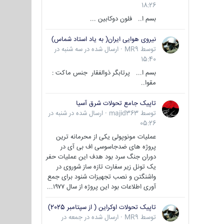
18:26
بسم ا.. فلون دوکابین ...
نیروی هوایی ایران( به یاد استاد شماس)
توسط
MR9
·
ارسال شده در
سه شنبه در
15:40
بسم ا... پرتابگر ذوالفقار جنس ماکت :
مقوا..
تاپیک جامع تحولات شرق آسیا
توسط
majid363
·
ارسال شده در
شنبه در
05:26
عملیات مونوپولی یکی از محرمانه ترین
پروژه های ضدجاسوسی اف بی آی در
دوران جنگ سرد بود هدف این عملیات حفر
یک تونل زیر سفارت تازه ساز شوروی در
واشنگتن و نصب تجهیزات شنود برای جمع
آوری اطلاعات بود این پروژه از سال ۱۹۷۷...
تاپیک تحولات اوکراین ( از سپتامبر 2025)
توسط
MR9
·
ارسال شده در
جمعه در