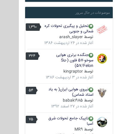
موضوعات در حال مرور
تحلیل و پیگیری تحولات کره
1,390
شمالی و جنوبی
توسط
arash_slayer
آغاز شده در
26 اردیبهشت 1386
جنگنده برتری هوایی
324
سوخو-57 فلون (Su-
57/Felon)
توسط
kingraptor
آغاز شده در
3 اردیبهشت 1386
نیروی هوایی ایران( به یاد
54
استاد شماس)
توسط
babak1985
آغاز شده در
27 اسفند 1392
تاپیک جامع تحولات شرق
75
آسیا
توسط
MR9