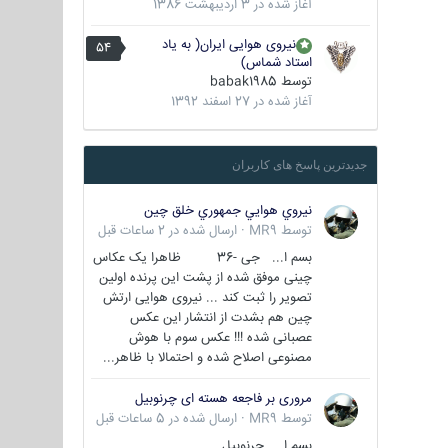
آغاز شده در
3 اردیبهشت 1386
نیروی هوایی ایران( به یاد
54
استاد شماس)
توسط
babak1985
آغاز شده در
27 اسفند 1392
جدیدترین پاسخ های کاربران
نيروي هوايي جمهوري خلق چين
توسط
MR9
·
ارسال شده در
2 ساعات قبل
بسم ا... جی -36 ظاهرا یک عکاس
چینی موفق شده از پشت این پرنده اولین
تصویر را ثبت کند ... نیروی هوایی ارتش
چین هم بشدت از انتشار این عکس
عصبانی شده !!! عکس سوم با هوش
مصنوعی اصلاح شده و احتمالا با ظاهر...
مروری بر فاجعه هسته ای چرنوبیل
توسط
MR9
·
ارسال شده در
5 ساعات قبل
بسم ا.. چرنوبیل