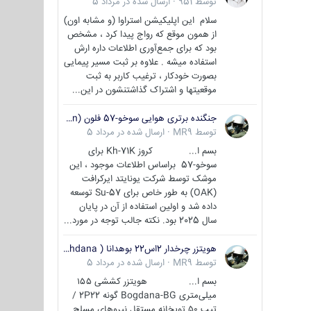
توسط
951
·
ارسال شده در
مرداد 5
سلام این اپلیکیشن استراوا (و مشابه اون)
از همون موقع که رواج پیدا کرد ، مشخص
بود که برای جمع‌آوری اطلاعات داره ارش
استفاده میشه . علاوه بر ثبت مسیر پیمایی
بصورت خودکار ، ترغیب کاربر به ثبت
موقعیتها و اشتراک‌ گذاشتنشون در این...
جنگنده برتری هوایی سوخو-57 فلون (Su-57/Felon)
توسط
MR9
·
ارسال شده در
مرداد 5
بسم ا... کروز Kh-71K برای
سوخو-57 براساس اطلاعات موجود ، این
موشک توسط شرکت یونایتد ایرکرافت
(OAK) به طور خاص برای Su-57 توسعه
داده شد و اولین استفاده از آن در پایان
سال 2025 بود. نکته جالب توجه در مورد...
هویتزر چرخدار 2اس22 بوهدانا ( wheeled howitzer 2S22 Bohdana )
توسط
MR9
·
ارسال شده در
مرداد 5
بسم ا... هویتزر کششی ۱۵۵
میلی‌متری Bogdana-BG گونه 2P22 /
تیپ ۵۰ توپخانه مستقل نیروهای مسلح