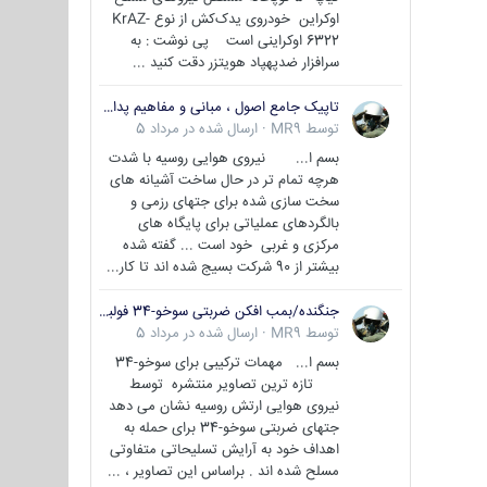
اوکراین خودروی یدک‌کش از نوع KrAZ-
6322 اوکراینی است پی نوشت : به
سرافزار ضدپهپاد هویتزر دقت کنید ...
تاپیک جامع اصول ، مبانی و مفاهیم پدافند غیر عامل
توسط
MR9
·
ارسال شده در
مرداد 5
بسم ا... نیروی هوایی روسیه با شدت
هرچه تمام تر در حال ساخت آشیانه های
سخت سازی شده برای جتهای رزمی و
بالگردهای عملیاتی برای پایگاه های
مرکزی و غربی خود است ... گفته شده
بیشتر از 90 شرکت بسیج شده اند تا کار...
جنگنده/بمب افکن ضربتی سوخو-34 فولبک ( Sukhoi Su-34/Fullback)
توسط
MR9
·
ارسال شده در
مرداد 5
بسم ا... مهمات ترکیبی برای سوخو-34
تازه ترین تصاویر منتشره توسط
نیروی هوایی ارتش روسیه نشان می دهد
جتهای ضربتی سوخو-34 برای حمله به
اهداف خود به آرایش تسلیحاتی متفاوتی
مسلح شده اند . براساس این تصاویر ، ...