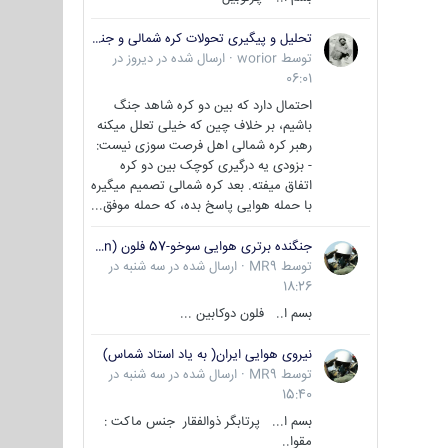
تحلیل و پیگیری تحولات کره شمالی و جنوبی
توسط
worior
·
ارسال شده در
دیروز در
06:01
احتمال دارد که بین دو کره شاهد جنگ
باشیم، بر خلاف چین که خیلی تعلل میکنه
رهبر کره شمالی اهل فرصت سوزی نیست:
- بزودی یه درگیری کوچک بین دو کره
اتفاق میفته. بعد کره شمالی تصمیم میگیره
با حمله هوایی پاسخ بده، که حمله موفق...
جنگنده برتری هوایی سوخو-57 فلون (Su-57/Felon)
توسط
MR9
·
ارسال شده در
سه شنبه در
18:26
بسم ا.. فلون دوکابین ...
نیروی هوایی ایران( به یاد استاد شماس)
توسط
MR9
·
ارسال شده در
سه شنبه در
15:40
بسم ا... پرتابگر ذوالفقار جنس ماکت :
مقوا..