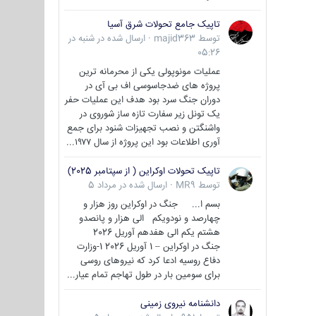
تاپیک جامع تحولات شرق آسیا
توسط
majid363
·
ارسال شده در
شنبه در
05:26
عملیات مونوپولی یکی از محرمانه ترین
پروژه های ضدجاسوسی اف بی آی در
دوران جنگ سرد بود هدف این عملیات حفر
یک تونل زیر سفارت تازه ساز شوروی در
واشنگتن و نصب تجهیزات شنود برای جمع
آوری اطلاعات بود این پروژه از سال ۱۹۷۷...
تاپیک تحولات اوکراین ( از سپتامبر 2025)
توسط
MR9
·
ارسال شده در
مرداد 5
بسم ا... جنگ در اوکراین روز هزار و
چهارصد و نودویکم الی هزار و پانصدو
هشتم یکم الی هفدهم آوریل 2026
جنگ در اوکراین – 1 آوریل 2026 1-وزارت
دفاع روسیه ادعا کرد که نیروهای روسی
برای سومین بار در طول تهاجم تمام عیار...
دانشنامه نیروی زمینی