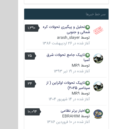
سر خط خبرها
تحلیل و پیگیری تحولات کره
1,390
شمالی و جنوبی
توسط
arash_slayer
آغاز شده در
26 اردیبهشت 1386
تاپیک جامع تحولات شرق
75
آسیا
توسط
MR9
آغاز شده در
19 تیر 1393
تاپیک تحولات اوکراین ( از
34
سپتامبر 2025)
توسط
MR9
آغاز شده در
14 شهریور 1404
اخبار برتر نظامی
10,094
توسط
EBRAHIM
آغاز شده در
10 فروردین 1386