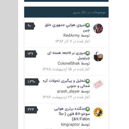
موضوعات در حال مرور
نيروي هوايي جمهوري خلق
90
چين
توسط
RedArmy
آغاز شده در
7 آذر 1386
مروری بر فاجعه هسته ای
137
چرنوبیل
توسط
ColonelShak
آغاز شده در
15 اردیبهشت 1388
تحلیل و پیگیری تحولات کره
1,390
شمالی و جنوبی
توسط
arash_slayer
آغاز شده در
26 اردیبهشت 1386
جنگنده برتری هوایی
324
سوخو-57 فلون (Su-
57/Felon)
توسط
kingraptor