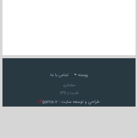
پوسته
تماس با ما
میلیتاری
قدرت از IPS
طراحي و توسعه سايت -
gama.ir
iT