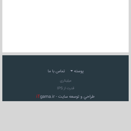
پوسته
تماس با ما
میلیتاری
قدرت از IPS
طراحي و توسعه سايت -
gama.ir
iT