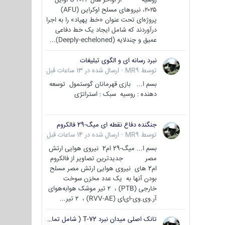
۲۰۲۵، نیروهای مسلح اوکراین (AFU)
پروژه‌ای تحت عنوان «خط پهپاد» را به اجرا
درآوردند که شامل ایجاد یک خط دفاعی
عمیق و چندلایه (Deeply-echeloned)...
نبرد رسانه ای و الگوی تبلیغات
توسط
MR9
·
ارسال شده در
13 ساعات قبل
بسم ا... بازی قهرمانان گوستمول توسعه
دهنده : روسیه سبک : استراتژی
جنگنده دفاع نقطه ای میگ-29 فالکروم
توسط
MR9
·
ارسال شده در
14 ساعات قبل
بسم ا... میگ-29 ام2 نیروی هوایی ارتش
مصر جدیدترین تصاویر از فالکروم
ام2 های نیروی هوایی ارتش مصر مسلح
بودن آنها به یک عدد مخزن سوخت
خارجی (PTB) ، ۲ تیر موشک هوابه‌هوای
آر.وی.وی-ای‌ای (RVV-AE) ، ۲ تیر...
تانک اصلی میدان نبرد T-72 ( شامل تمامی گونه ها )