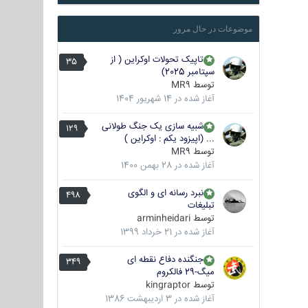
موضوعات در حال مرور
تاپیک تحولات اوکراین ( از
35
سپتامبر 2025)
توسط
MR9
آغاز شده در
14 شهریور 1404
شبیه سازی یک جنگ طولانی
129
... (اپیزود یکم : اوکراین )
توسط
MR9
آغاز شده در
28 بهمن 1400
نبرد رسانه ای و الگوی
498
تبلیغات
توسط
arminheidari
آغاز شده در
21 خرداد 1399
جنگنده دفاع نقطه ای
349
میگ-29 فالکروم
توسط
kingraptor
آغاز شده در
3 اردیبهشت 1386