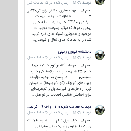
توسط
MR9
·
ارسال شده در
15 ساعات قبل
بسم ا... بهینه سازی بیشتر برای تی-72بی
3 با افزایش تهدید مهمات
سرگردان و FPV ها برعلیه سامانه های
زرهی ، دوطرف درگیر بسرعت تجهیزات
موجود و همچنین نمونه های تازه تولید
شده را به سامانه های فعال و غیرفعال...
دانشنامه نیروی زمینی
توسط
MR9
·
ارسال شده در
16 ساعات قبل
بسم ا... مهمات کالیبر کوچک ضد پهپاد
کالیبر ۵.۴۵ م.م با پرتابه پلاستیکی چاپ
سه‌بعدی در پاسخ به تهدید فزاینده
پهپادهای کوچک (کوادکوپترها) در میدان
نبرد، راه‌حل‌های غیرمتداول و کم‌هزینه‌ای
برای افزایش شانس اصابت در فواصل...
مهمات هدایت شونده 3. او.اف.39 کراسنوپل/بصیر( Krasnopol 3OF39 )
توسط
MR9
·
ارسال شده در
16 ساعات قبل
بسم ا.. کراسنوپل 2 ام اداره اطلاعات
وزارت دفاع اوکراین یک مدل سه‌بعدی