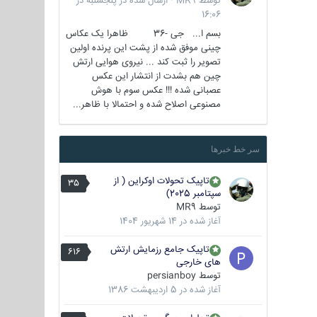
توسط
MR9
·
ارسال شده در
پنجشنبه در
16:06
بسم ا... جی -36 ظاهرا یک عکاس
چینی موفق شده از پشت این پرنده اولین
تصویر را ثبت کند ... نیروی هوایی ارتش
چین هم بشدت از انتشار این عکس
عصبانی شده !!! عکس سوم با هوش
مصنوعی اصلاح شده و احتمالا با ظاهر...
سر خط خبرها
تاپیک تحولات اوکراین ( از
35
سپتامبر 2025)
توسط
MR9
آغاز شده در
14 شهریور 1404
تاپیک جامع رزمایش ارتش
616
های خارجی
توسط
persianboy
آغاز شده در
5 اردیبهشت 1386