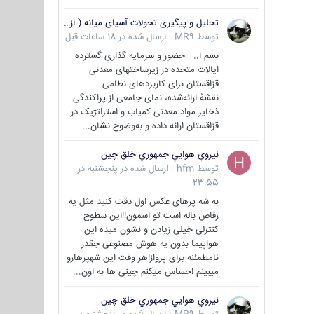
تحلیل و پیگیری تحولات آسیای میانه ( ازبکستان، تاجیکستان، ترکمنستان، قزاقستان و قرقیزستان )
توسط
MR9
·
ارسال شده در
18 ساعات قبل
بسم ا.. حضور و سرمایه گذاری گسترده
ایالات متحده در زیرساختهای معدنی
قزاقستان برای کاربردهای نظامی
نقشهٔ ارائه‌شده، نمای جامعی از پراکندگی
ذخایر مواد معدنی کمیاب و استراتژیک در
قزاقستان ارائه داده و به‌وضوح نشان...
نيروي هوايي جمهوري خلق چين
توسط
hfm
·
ارسال شده در
پنجشنبه در
23:55
به شه پرهای عکس اول دقت کنید مثل یه
رقاص باله است تو اسمون!!این سطوح
کنترلی خیلی زیادن و نشون میده این
هواپیما بدون یه هوش مصنوعی جقدر
نامطمئنه برای پرواز!هر وقت این شهپرهارو
میبینم احساس میکنم چینی ها به اون...
نيروي هوايي جمهوري خلق چين