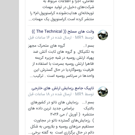
تعاملی، اجزا و اطلاعات مربوط به
شرکت‌های دخیل در تولید مهمات
توپخانه‌ای هدایت‌شونده کراسنوپول-ام۲ را
منتشر کرده است.کراسنوپول یک مهمات...
وانت های مسلح (( The Technical ))
توسط
MR9
·
ارسال شده در
16 ساعات قبل
بسم ا.. گروه های متحرک مجهز
به تکنیکال و گروه های ثابت آتش ضد
پهپاد ارتش روسیه در شبه جزیره کریمه
ظاهرا ارتش روسیه بسرعت با استفاده از
ظرفیت روسوگاردیا در حال گسترش این
واحدها در سرتاسر روسیه است . ترکیب...
تاپیک جامع رزمایش ارتش های خارجی
توسط
MR9
·
ارسال شده در
18 ساعات قبل
بسم ا... رزمایش های ناتو در کشورهای
بالتیک براساس جدید ترین داده های
منتشره ( آوریل / می 2026
) رزمایش‌های گسترده ناتو در مجاورت
مستقیم مرزهای روسیه و بلاروس به شکل
دائم در حال برگزاری است به گفته برخی...