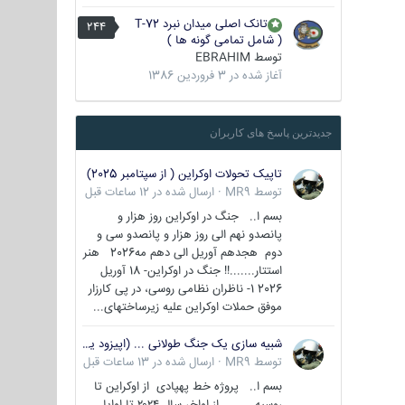
تانک اصلی میدان نبرد T-72
244
( شامل تمامی گونه ها )
توسط
EBRAHIM
آغاز شده در
3 فروردین 1386
جدیدترین پاسخ های کاربران
تاپیک تحولات اوکراین ( از سپتامبر 2025)
توسط
MR9
·
ارسال شده در
12 ساعات قبل
بسم ا.. جنگ در اوکراین روز هزار و
پانصدو نهم الی روز هزار و پانصدو سی و
دوم هجدهم آوریل الی دهم مه2026 هنر
استتار.......!! جنگ در اوکراین- 18 آوریل
2026 1- ناظران نظامی روسی، در پی کارزار
موفق حملات اوکراین علیه زیرساختهای...
شبیه سازی یک جنگ طولانی ... (اپیزود یکم : اوکراین )
توسط
MR9
·
ارسال شده در
13 ساعات قبل
بسم ا.. پروژه خط پهپادی از اوکراین تا
روسیه از اواخر سال ۲۰۲۴ تا اوایل