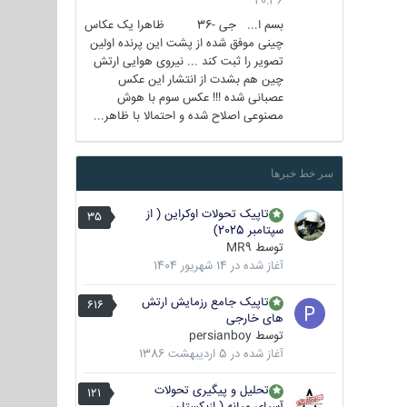
20:36
بسم ا... جی -36 ظاهرا یک عکاس
چینی موفق شده از پشت این پرنده اولین
تصویر را ثبت کند ... نیروی هوایی ارتش
چین هم بشدت از انتشار این عکس
عصبانی شده !!! عکس سوم با هوش
مصنوعی اصلاح شده و احتمالا با ظاهر...
سر خط خبرها
تاپیک تحولات اوکراین ( از
35
سپتامبر 2025)
توسط
MR9
آغاز شده در
14 شهریور 1404
تاپیک جامع رزمایش ارتش
616
های خارجی
توسط
persianboy
آغاز شده در
5 اردیبهشت 1386
تحلیل و پیگیری تحولات
121
آسیای میانه ( ازبکستان،