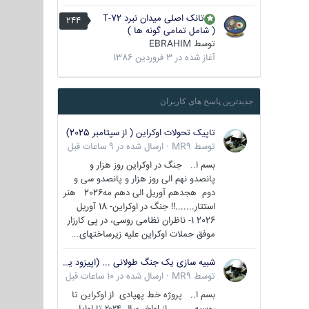
تانک اصلی میدان نبرد T-72
244
( شامل تمامی گونه ها )
توسط
EBRAHIM
آغاز شده در
3 فروردین 1386
جدیدترین پاسخ های کاربران
تاپیک تحولات اوکراین ( از سپتامبر 2025)
توسط
MR9
·
ارسال شده در
9 ساعات قبل
بسم ا.. جنگ در اوکراین روز هزار و
پانصدو نهم الی روز هزار و پانصدو سی و
دوم هجدهم آوریل الی دهم مه2026 هنر
استتار.......!! جنگ در اوکراین- 18 آوریل
2026 1- ناظران نظامی روسی، در پی کارزار
موفق حملات اوکراین علیه زیرساختهای...
شبیه سازی یک جنگ طولانی ... (اپیزود یکم : اوکراین )
توسط
MR9
·
ارسال شده در
10 ساعات قبل
بسم ا.. پروژه خط پهپادی از اوکراین تا
روسیه از اواخر سال ۲۰۲۴ تا اوایل