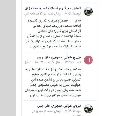
تحلیل و پیگیری تحولات آسیای میانه ( ازبکستان، تاجیکستان، ترکمنستان، قزاقستان و قرقیزستان )
توسط
MR9
·
ارسال شده در
16 ساعات قبل
بسم ا.. حضور و سرمایه گذاری گسترده
ایالات متحده در زیرساختهای معدنی
قزاقستان برای کاربردهای نظامی
نقشهٔ ارائه‌شده، نمای جامعی از پراکندگی
ذخایر مواد معدنی کمیاب و استراتژیک در
قزاقستان ارائه داده و به‌وضوح نشان...
نيروي هوايي جمهوري خلق چين
توسط
hfm
·
ارسال شده در
23 ساعات قبل
به شه پرهای عکس اول دقت کنید مثل یه
رقاص باله است تو اسمون!!این سطوح
کنترلی خیلی زیادن و نشون میده این
هواپیما بدون یه هوش مصنوعی جقدر
نامطمئنه برای پرواز!هر وقت این شهپرهارو
میبینم احساس میکنم چینی ها به اون...
نيروي هوايي جمهوري خلق چين
توسط
MR9
·
ارسال شده در
دیروز در