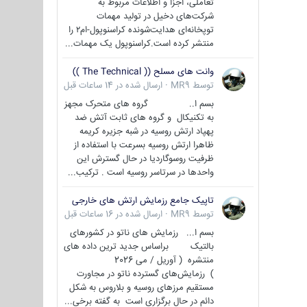
تعاملی، اجزا و اطلاعات مربوط به
شرکت‌های دخیل در تولید مهمات
توپخانه‌ای هدایت‌شونده کراسنوپول-ام۲ را
منتشر کرده است.کراسنوپول یک مهمات...
وانت های مسلح (( The Technical ))
توسط
MR9
·
ارسال شده در
14 ساعات قبل
بسم ا.. گروه های متحرک مجهز
به تکنیکال و گروه های ثابت آتش ضد
پهپاد ارتش روسیه در شبه جزیره کریمه
ظاهرا ارتش روسیه بسرعت با استفاده از
ظرفیت روسوگاردیا در حال گسترش این
واحدها در سرتاسر روسیه است . ترکیب...
تاپیک جامع رزمایش ارتش های خارجی
توسط
MR9
·
ارسال شده در
16 ساعات قبل
بسم ا... رزمایش های ناتو در کشورهای
بالتیک براساس جدید ترین داده های
منتشره ( آوریل / می 2026
) رزمایش‌های گسترده ناتو در مجاورت
مستقیم مرزهای روسیه و بلاروس به شکل
دائم در حال برگزاری است به گفته برخی...