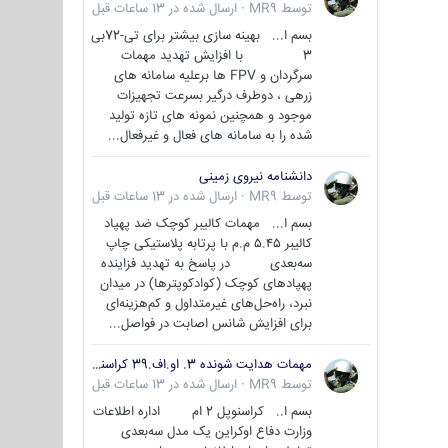
توسط
MR9
·
ارسال شده در
13 ساعات قبل
بسم ا... بهینه سازی بیشتر برای تی-72بی
3 با افزایش تهدید مهمات
سرگردان و FPV ها برعلیه سامانه های
زرهی ، دوطرف درگیر بسرعت تجهیزات
موجود و همچنین نمونه های تازه تولید
شده را به سامانه های فعال و غیرفعال...
دانشنامه نیروی زمینی
توسط
MR9
·
ارسال شده در
13 ساعات قبل
بسم ا... مهمات کالیبر کوچک ضد پهپاد
کالیبر ۵.۴۵ م.م با پرتابه پلاستیکی چاپ
سه‌بعدی در پاسخ به تهدید فزاینده
پهپادهای کوچک (کوادکوپترها) در میدان
نبرد، راه‌حل‌های غیرمتداول و کم‌هزینه‌ای
برای افزایش شانس اصابت در فواصل...
مهمات هدایت شونده 3. او.اف.39 کراسنوپل/بصیر( Krasnopol 3OF39 )
توسط
MR9
·
ارسال شده در
13 ساعات قبل
بسم ا.. کراسنوپل 2 ام اداره اطلاعات
وزارت دفاع اوکراین یک مدل سه‌بعدی