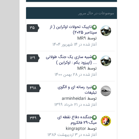
موضوعات در حال مرور
تاپیک تحولات اوکراین ( از
35
سپتامبر 2025)
توسط
MR9
آغاز شده در
14 شهریور 1404
شبیه سازی یک جنگ طولانی
129
... (اپیزود یکم : اوکراین )
توسط
MR9
آغاز شده در
28 بهمن 1400
نبرد رسانه ای و الگوی
498
تبلیغات
توسط
arminheidari
آغاز شده در
21 خرداد 1399
جنگنده دفاع نقطه ای
349
میگ-29 فالکروم
توسط
kingraptor
آغاز شده در
3 اردیبهشت 1386