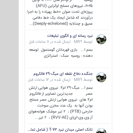
۲۰۲۵، نیروهای مسلح اوکراین (AFU)
پروژه‌ای تحت عنوان «خط پهپاد» را به اجرا
درآوردند که شامل ایجاد یک خط دفاعی
عمیق و چندلایه (Deeply-echeloned)...
نبرد رسانه ای و الگوی تبلیغات
توسط
MR9
·
ارسال شده در
11 ساعات قبل
بسم ا... بازی قهرمانان گوستمول توسعه
دهنده : روسیه سبک : استراتژی
جنگنده دفاع نقطه ای میگ-29 فالکروم
توسط
MR9
·
ارسال شده در
12 ساعات قبل
بسم ا... میگ-29 ام2 نیروی هوایی ارتش
مصر جدیدترین تصاویر از فالکروم
ام2 های نیروی هوایی ارتش مصر مسلح
بودن آنها به یک عدد مخزن سوخت
خارجی (PTB) ، ۲ تیر موشک هوابه‌هوای
آر.وی.وی-ای‌ای (RVV-AE) ، ۲ تیر...
تانک اصلی میدان نبرد T-72 ( شامل تمامی گونه ها )