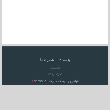
پوسته
تماس با ما
میلیتاری
قدرت از IPS
طراحي و توسعه سايت -
gama.ir
iT