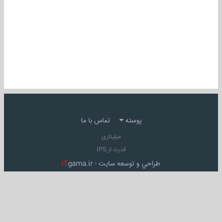
پوسته
تماس با ما
میلیتاری
قدرت از IPS
طراحي و توسعه سايت -
gama.ir
iT