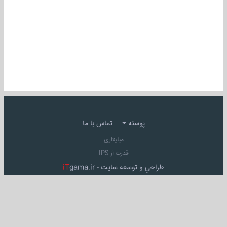
پوسته
تماس با ما
میلیتاری
قدرت از IPS
طراحي و توسعه سايت -
gama.ir
iT