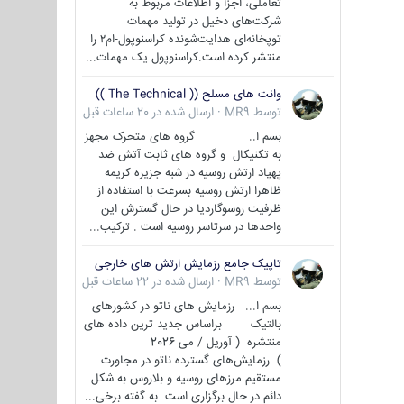
تعاملی، اجزا و اطلاعات مربوط به
شرکت‌های دخیل در تولید مهمات
توپخانه‌ای هدایت‌شونده کراسنوپول-ام۲ را
منتشر کرده است.کراسنوپول یک مهمات...
وانت های مسلح (( The Technical ))
توسط
MR9
·
ارسال شده در
20 ساعات قبل
بسم ا.. گروه های متحرک مجهز
به تکنیکال و گروه های ثابت آتش ضد
پهپاد ارتش روسیه در شبه جزیره کریمه
ظاهرا ارتش روسیه بسرعت با استفاده از
ظرفیت روسوگاردیا در حال گسترش این
واحدها در سرتاسر روسیه است . ترکیب...
تاپیک جامع رزمایش ارتش های خارجی
توسط
MR9
·
ارسال شده در
22 ساعات قبل
بسم ا... رزمایش های ناتو در کشورهای
بالتیک براساس جدید ترین داده های
منتشره ( آوریل / می 2026
) رزمایش‌های گسترده ناتو در مجاورت
مستقیم مرزهای روسیه و بلاروس به شکل
دائم در حال برگزاری است به گفته برخی...