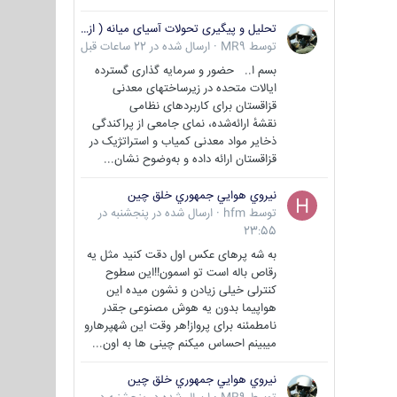
تحلیل و پیگیری تحولات آسیای میانه ( ازبکستان، تاجیکستان، ترکمنستان، قزاقستان و قرقیزستان )
توسط
MR9
·
ارسال شده در
22 ساعات قبل
بسم ا.. حضور و سرمایه گذاری گسترده
ایالات متحده در زیرساختهای معدنی
قزاقستان برای کاربردهای نظامی
نقشهٔ ارائه‌شده، نمای جامعی از پراکندگی
ذخایر مواد معدنی کمیاب و استراتژیک در
قزاقستان ارائه داده و به‌وضوح نشان...
نيروي هوايي جمهوري خلق چين
توسط
hfm
·
ارسال شده در
پنجشنبه در
23:55
به شه پرهای عکس اول دقت کنید مثل یه
رقاص باله است تو اسمون!!این سطوح
کنترلی خیلی زیادن و نشون میده این
هواپیما بدون یه هوش مصنوعی جقدر
نامطمئنه برای پرواز!هر وقت این شهپرهارو
میبینم احساس میکنم چینی ها به اون...
نيروي هوايي جمهوري خلق چين