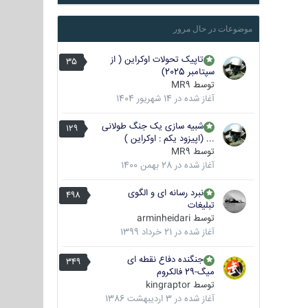
موضوعات در حال مرور
تاپیک تحولات اوکراین ( از
35
سپتامبر 2025)
توسط
MR9
آغاز شده در
14 شهریور 1404
شبیه سازی یک جنگ طولانی
129
... (اپیزود یکم : اوکراین )
توسط
MR9
آغاز شده در
28 بهمن 1400
نبرد رسانه ای و الگوی
498
تبلیغات
توسط
arminheidari
آغاز شده در
21 خرداد 1399
جنگنده دفاع نقطه ای
349
میگ-29 فالکروم
توسط
kingraptor
آغاز شده در
3 اردیبهشت 1386