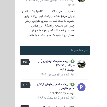
توسط
MR9
·
ارسال شده در
پنجشنبه در
16:06
بسم ا... جی -36 ظاهرا یک عکاس
چینی موفق شده از پشت این پرنده اولین
تصویر را ثبت کند ... نیروی هوایی ارتش
چین هم بشدت از انتشار این عکس
عصبانی شده !!! عکس سوم با هوش
مصنوعی اصلاح شده و احتمالا با ظاهر...
سر خط خبرها
تاپیک تحولات اوکراین ( از
35
سپتامبر 2025)
توسط
MR9
آغاز شده در
14 شهریور 1404
تاپیک جامع رزمایش ارتش
616
های خارجی
توسط
persianboy
آغاز شده در
5 اردیبهشت 1386