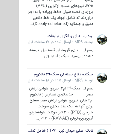
۲۰۲۵، نیروهای مسلح اوکراین (AFU)
پروژه‌ای تحت عنوان «خط پهپاد» را به اجرا
درآوردند که شامل ایجاد یک خط دفاعی
عمیق و چندلایه (Deeply-echeloned)...
نبرد رسانه ای و الگوی تبلیغات
توسط
MR9
·
ارسال شده در
17 ساعات قبل
بسم ا... بازی قهرمانان گوستمول توسعه
دهنده : روسیه سبک : استراتژی
جنگنده دفاع نقطه ای میگ-29 فالکروم
توسط
MR9
·
ارسال شده در
18 ساعات قبل
بسم ا... میگ-29 ام2 نیروی هوایی ارتش
مصر جدیدترین تصاویر از فالکروم
ام2 های نیروی هوایی ارتش مصر مسلح
بودن آنها به یک عدد مخزن سوخت
خارجی (PTB) ، ۲ تیر موشک هوابه‌هوای
آر.وی.وی-ای‌ای (RVV-AE) ، ۲ تیر...
تانک اصلی میدان نبرد T-72 ( شامل تمامی گونه ها )