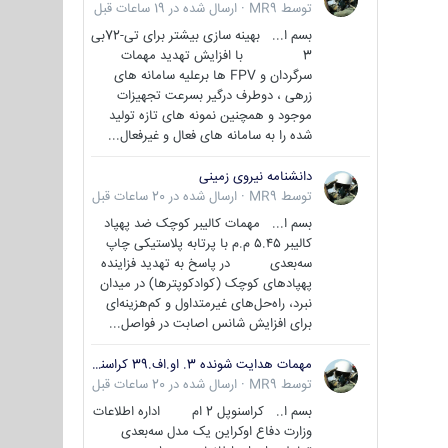
توسط
MR9
·
ارسال شده در
19 ساعات قبل
بسم ا... بهینه سازی بیشتر برای تی-72بی
3 با افزایش تهدید مهمات
سرگردان و FPV ها برعلیه سامانه های
زرهی ، دوطرف درگیر بسرعت تجهیزات
موجود و همچنین نمونه های تازه تولید
شده را به سامانه های فعال و غیرفعال...
دانشنامه نیروی زمینی
توسط
MR9
·
ارسال شده در
20 ساعات قبل
بسم ا... مهمات کالیبر کوچک ضد پهپاد
کالیبر ۵.۴۵ م.م با پرتابه پلاستیکی چاپ
سه‌بعدی در پاسخ به تهدید فزاینده
پهپادهای کوچک (کوادکوپترها) در میدان
نبرد، راه‌حل‌های غیرمتداول و کم‌هزینه‌ای
برای افزایش شانس اصابت در فواصل...
مهمات هدایت شونده 3. او.اف.39 کراسنوپل/بصیر( Krasnopol 3OF39 )
توسط
MR9
·
ارسال شده در
20 ساعات قبل
بسم ا.. کراسنوپل 2 ام اداره اطلاعات
وزارت دفاع اوکراین یک مدل سه‌بعدی