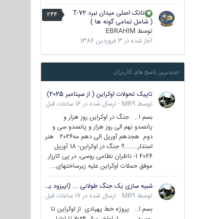
تانک اصلی میدان نبرد T-72
244
( شامل تمامی گونه ها )
توسط
EBRAHIM
آغاز شده در
3 فروردین 1386
جدیدترین پاسخ های کاربران
تاپیک تحولات اوکراین ( از سپتامبر 2025)
توسط
MR9
·
ارسال شده در
16 ساعات قبل
بسم ا.. جنگ در اوکراین روز هزار و
پانصدو نهم الی روز هزار و پانصدو سی و
دوم هجدهم آوریل الی دهم مه2026 هنر
استتار.......!! جنگ در اوکراین- 18 آوریل
2026 1- ناظران نظامی روسی، در پی کارزار
موفق حملات اوکراین علیه زیرساختهای...
شبیه سازی یک جنگ طولانی ... (اپیزود یکم : اوکراین )
توسط
MR9
·
ارسال شده در
17 ساعات قبل
بسم ا.. پروژه خط پهپادی از اوکراین تا
روسیه از اواخر سال ۲۰۲۴ تا اوایل