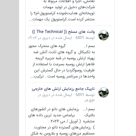
تعاملی، اجزا و اطلاعات مربوط به
شرکت‌های دخیل در تولید مهمات
توپخانه‌ای هدایت‌شونده کراسنوپول-ام۲ را
منتشر کرده است.کراسنوپول یک مهمات...
وانت های مسلح (( The Technical ))
توسط
MR9
·
ارسال شده در
دیروز در 09:02
بسم ا.. گروه های متحرک مجهز
به تکنیکال و گروه های ثابت آتش ضد
پهپاد ارتش روسیه در شبه جزیره کریمه
ظاهرا ارتش روسیه بسرعت با استفاده از
ظرفیت روسوگاردیا در حال گسترش این
واحدها در سرتاسر روسیه است . ترکیب...
تاپیک جامع رزمایش ارتش های خارجی
توسط
MR9
·
ارسال شده در
دیروز در
06:53
بسم ا... رزمایش های ناتو در کشورهای
بالتیک براساس جدید ترین داده های
منتشره ( آوریل / می 2026
) رزمایش‌های گسترده ناتو در مجاورت
مستقیم مرزهای روسیه و بلاروس به شکل