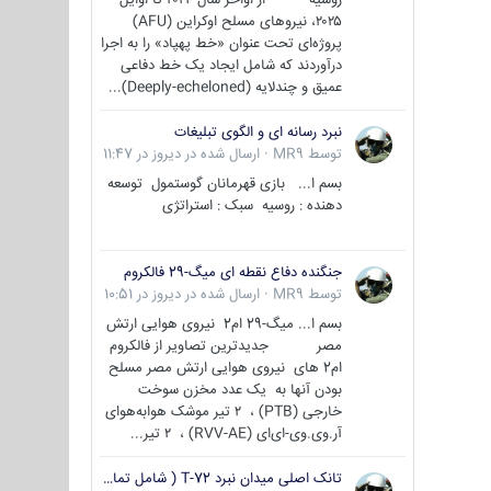
۲۰۲۵، نیروهای مسلح اوکراین (AFU)
پروژه‌ای تحت عنوان «خط پهپاد» را به اجرا
درآوردند که شامل ایجاد یک خط دفاعی
عمیق و چندلایه (Deeply-echeloned)...
نبرد رسانه ای و الگوی تبلیغات
توسط
MR9
·
ارسال شده در
دیروز در 11:47
بسم ا... بازی قهرمانان گوستمول توسعه
دهنده : روسیه سبک : استراتژی
جنگنده دفاع نقطه ای میگ-29 فالکروم
توسط
MR9
·
ارسال شده در
دیروز در 10:51
بسم ا... میگ-29 ام2 نیروی هوایی ارتش
مصر جدیدترین تصاویر از فالکروم
ام2 های نیروی هوایی ارتش مصر مسلح
بودن آنها به یک عدد مخزن سوخت
خارجی (PTB) ، ۲ تیر موشک هوابه‌هوای
آر.وی.وی-ای‌ای (RVV-AE) ، ۲ تیر...
تانک اصلی میدان نبرد T-72 ( شامل تمامی گونه ها )