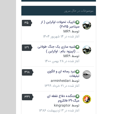
موضوعات در حال مرور
تاپیک تحولات اوکراین ( از
35
سپتامبر 2025)
توسط
MR9
آغاز شده در
14 شهریور 1404
شبیه سازی یک جنگ طولانی
129
... (اپیزود یکم : اوکراین )
توسط
MR9
آغاز شده در
28 بهمن 1400
نبرد رسانه ای و الگوی
498
تبلیغات
توسط
arminheidari
آغاز شده در
21 خرداد 1399
جنگنده دفاع نقطه ای
349
میگ-29 فالکروم
توسط
kingraptor
آغاز شده در
3 اردیبهشت 1386