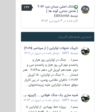
تانک اصلی میدان نبرد T-72
244
( شامل تمامی گونه ها )
توسط
EBRAHIM
آغاز شده در
3 فروردین 1386
جدیدترین پاسخ های کاربران
تاپیک تحولات اوکراین ( از سپتامبر 2025)
توسط
MR9
·
ارسال شده در
دیروز در 13:11
بسم ا.. جنگ در اوکراین روز هزار و
پانصدو نهم الی روز هزار و پانصدو سی و
دوم هجدهم آوریل الی دهم مه2026 هنر
استتار.......!! جنگ در اوکراین- 18 آوریل
2026 1- ناظران نظامی روسی، در پی کارزار
موفق حملات اوکراین علیه زیرساختهای...
شبیه سازی یک جنگ طولانی ... (اپیزود یکم : اوکراین )
توسط
MR9
·
ارسال شده در
دیروز در 12:13
بسم ا.. پروژه خط پهپادی از اوکراین تا
روسیه از اواخر سال ۲۰۲۴ تا اوایل