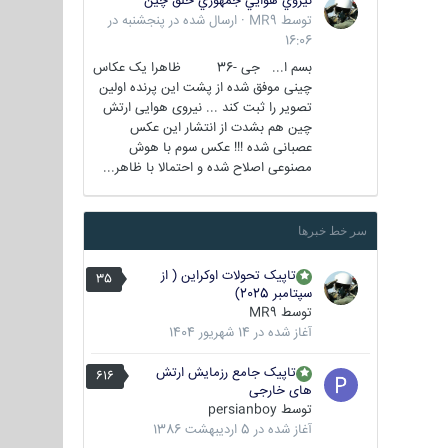
نيروي هوايي جمهوري خلق چين
توسط
MR9
·
ارسال شده در
پنجشنبه در
16:06
بسم ا... جی -36 ظاهرا یک عکاس
چینی موفق شده از پشت این پرنده اولین
تصویر را ثبت کند ... نیروی هوایی ارتش
چین هم بشدت از انتشار این عکس
عصبانی شده !!! عکس سوم با هوش
مصنوعی اصلاح شده و احتمالا با ظاهر...
سر خط خبرها
تاپیک تحولات اوکراین ( از
35
سپتامبر 2025)
توسط
MR9
آغاز شده در
14 شهریور 1404
تاپیک جامع رزمایش ارتش
616
های خارجی
توسط
persianboy
آغاز شده در
5 اردیبهشت 1386