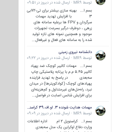
توسط
MR9
·
ارسال شده در
دیروز در 09:51
بسم ا... بهینه سازی بیشتر برای تی-72بی
3 با افزایش تهدید مهمات
سرگردان و FPV ها برعلیه سامانه های
زرهی ، دوطرف درگیر بسرعت تجهیزات
موجود و همچنین نمونه های تازه تولید
شده را به سامانه های فعال و غیرفعال...
دانشنامه نیروی زمینی
توسط
MR9
·
ارسال شده در
دیروز در 09:22
بسم ا... مهمات کالیبر کوچک ضد پهپاد
کالیبر ۵.۴۵ م.م با پرتابه پلاستیکی چاپ
سه‌بعدی در پاسخ به تهدید فزاینده
پهپادهای کوچک (کوادکوپترها) در میدان
نبرد، راه‌حل‌های غیرمتداول و کم‌هزینه‌ای
برای افزایش شانس اصابت در فواصل...
مهمات هدایت شونده 3. او.اف.39 کراسنوپل/بصیر( Krasnopol 3OF39 )
توسط
MR9
·
ارسال شده در
دیروز در 09:09
بسم ا.. کراسنوپل 2 ام اداره اطلاعات
وزارت دفاع اوکراین یک مدل سه‌بعدی