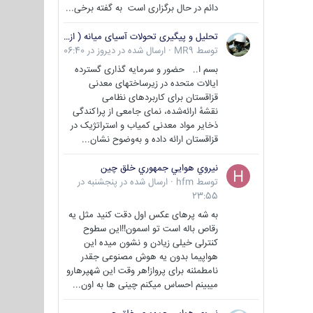
دائم در حال برگزاری است به گفته برخی...
تحلیل و پیگیری تحولات آسیای میانه ( ازبکستان، تاجیکستان، ترکمنستان، قزاقستان و قرقیزستان )
توسط
MR9
·
ارسال شده در
دیروز در 06:40
بسم ا.. حضور و سرمایه گذاری گسترده
ایالات متحده در زیرساختهای معدنی
قزاقستان برای کاربردهای نظامی
نقشهٔ ارائه‌شده، نمای جامعی از پراکندگی
ذخایر مواد معدنی کمیاب و استراتژیک در
قزاقستان ارائه داده و به‌وضوح نشان...
نيروي هوايي جمهوري خلق چين
توسط
hfm
·
ارسال شده در
پنجشنبه در
23:55
به شه پرهای عکس اول دقت کنید مثل یه
رقاص باله است تو اسمون!!این سطوح
کنترلی خیلی زیادن و نشون میده این
هواپیما بدون یه هوش مصنوعی جقدر
نامطمئنه برای پرواز!هر وقت این شهپرهارو
میبینم احساس میکنم چینی ها به اون...