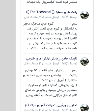
منتشر کرده است.کراسنوپول یک مهمات...
وانت های مسلح (( The Technical ))
توسط
MR9
·
ارسال شده در
2 ساعات قبل
بسم ا.. گروه های متحرک مجهز
به تکنیکال و گروه های ثابت آتش ضد
پهپاد ارتش روسیه در شبه جزیره کریمه
ظاهرا ارتش روسیه بسرعت با استفاده از
ظرفیت روسوگاردیا در حال گسترش این
واحدها در سرتاسر روسیه است . ترکیب...
تاپیک جامع رزمایش ارتش های خارجی
توسط
MR9
·
ارسال شده در
4 ساعات قبل
بسم ا... رزمایش های ناتو در کشورهای
بالتیک براساس جدید ترین داده های
منتشره ( آوریل / می 2026
) رزمایش‌های گسترده ناتو در مجاورت
مستقیم مرزهای روسیه و بلاروس به شکل
دائم در حال برگزاری است به گفته برخی...
تحلیل و پیگیری تحولات آسیای میانه ( ازبکستان، تاجیکستان، ترکمنستان، قزاقستان و قرقیزستان )
توسط
MR9
·
ارسال شده در
4 ساعات قبل