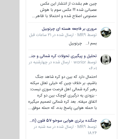
چین هم بشدت از انتشار این عکس
عصبانی شده !!! عکس سوم با هوش
مصنوعی اصلاح شده و احتمالا با ظاهر...
مروری بر فاجعه هسته ای چرنوبیل
توسط
MR9
·
ارسال شده در
21 ساعات قبل
بسم ا.. چرنوبیل
تحلیل و پیگیری تحولات کره شمالی و جنوبی
توسط
worior
·
ارسال شده در
چهارشنبه در
06:01
احتمال دارد که بین دو کره شاهد جنگ
باشیم، بر خلاف چین که خیلی تعلل میکنه
رهبر کره شمالی اهل فرصت سوزی نیست:
- بزودی یه درگیری کوچک بین دو کره
اتفاق میفته. بعد کره شمالی تصمیم میگیره
با حمله هوایی پاسخ بده، که حمله موفق...
جنگنده برتری هوایی سوخو-57 فلون (Su-57/Felon)
توسط
MR9
·
ارسال شده در
سه شنبه در
18:26