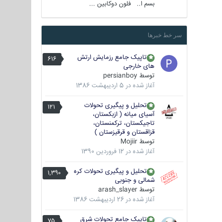
بسم ا.. فلون دوکابین ...
سر خط خبرها
تاپیک جامع رزمایش ارتش
616
های خارجی
توسط
persianboy
آغاز شده در
5 اردیبهشت 1386
تحلیل و پیگیری تحولات
121
آسیای میانه ( ازبکستان،
تاجیکستان، ترکمنستان،
قزاقستان و قرقیزستان )
توسط
Mojiir
آغاز شده در
12 فروردین 1390
تحلیل و پیگیری تحولات کره
1,390
شمالی و جنوبی
توسط
arash_slayer
آغاز شده در
26 اردیبهشت 1386
تاپیک جامع تحولات شرق
75