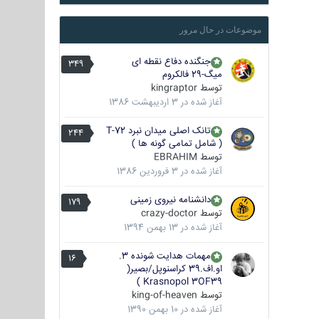
موضوعات در حال مرور
جنگنده دفاع نقطه ای
349
میگ-29 فالکروم
توسط
kingraptor
آغاز شده در
3 اردیبهشت 1386
تانک اصلی میدان نبرد T-72
244
( شامل تمامی گونه ها )
توسط
EBRAHIM
آغاز شده در
3 فروردین 1386
دانشنامه نیروی زمینی
179
توسط
crazy-doctor
آغاز شده در
13 بهمن 1394
مهمات هدایت شونده 3.
16
او.اف.39 کراسنوپل/بصیر(
Krasnopol 3OF39 )
توسط
king-of-heaven
آغاز شده در
10 بهمن 1390