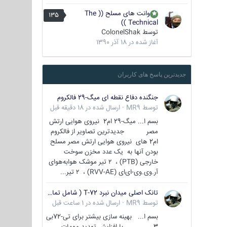
وانت های مسلح (( The
135
Technical ))
توسط
ColonelShak
آغاز شده در
18 آذر 1390
جدیدترین پاسخ های کاربران
جنگنده دفاع نقطه ای میگ-29 فالکروم
توسط
MR9
·
ارسال شده در
18 دقیقه قبل
بسم ا... میگ-29 ام2 نیروی هوایی ارتش
مصر جدیدترین تصاویر از فالکروم
ام2 های نیروی هوایی ارتش مصر مسلح
بودن آنها به یک عدد مخزن سوخت
خارجی (PTB) ، ۲ تیر موشک هوابه‌هوای
آر.وی.وی-ای‌ای (RVV-AE) ، ۲ تیر...
تانک اصلی میدان نبرد T-72 ( شامل تمامی گونه ها )
توسط
MR9
·
ارسال شده در
1 ساعت قبل
بسم ا... بهینه سازی بیشتر برای تی-72بی
3 با افزایش تهدید مهمات