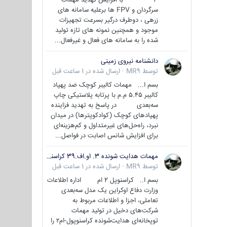
سرگردان و FPV ها برعلیه سامانه های
زرهی ، دوطرف درگیر بسرعت تجهیزات
موجود و همچنین نمونه های تازه تولید
شده را به سامانه های فعال و غیرفعال...
دانشنامه نیروی زمینی
توسط
MR9
·
ارسال شده در
1 ساعت قبل
بسم ا... مهمات کالیبر کوچک ضد پهپاد
کالیبر ۵.۴۵ م.م با پرتابه پلاستیکی چاپ
سه‌بعدی در پاسخ به تهدید فزاینده
پهپادهای کوچک (کوادکوپترها) در میدان
نبرد، راه‌حل‌های غیرمتداول و کم‌هزینه‌ای
برای افزایش شانس اصابت در فواصل...
مهمات هدایت شونده 3. او.اف.39 کراسنوپل/بصیر( Krasnopol 3OF39 )
توسط
MR9
·
ارسال شده در
1 ساعت قبل
بسم ا.. کراسنوپل 2 ام اداره اطلاعات
وزارت دفاع اوکراین یک مدل سه‌بعدی
تعاملی، اجزا و اطلاعات مربوط به
شرکت‌های دخیل در تولید مهمات
توپخانه‌ای هدایت‌شونده کراسنوپول-ام۲ را