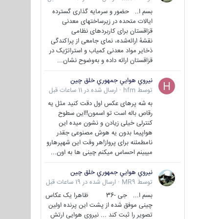
بسم ا.. حضور و سرمایه گذاری گسترده
ایالات متحده در زیرساختهای معدنی
قزاقستان برای کاربردهای نظامی
نقشهٔ ارائه‌شده، نمای جامعی از پراکندگی
ذخایر مواد معدنی کمیاب و استراتژیک در
قزاقستان ارائه داده و به‌وضوح نشان...
نيروي هوايي جمهوري خلق چين
توسط
hfm
·
ارسال شده در
11 ساعات قبل
به شه پرهای عکس اول دقت کنید مثل یه
رقاص باله است تو اسمون!!این سطوح
کنترلی خیلی زیادن و نشون میده این
هواپیما بدون یه هوش مصنوعی جقدر
نامطمئنه برای پرواز!هر وقت این شهپرهارو
میبینم احساس میکنم چینی ها به اون...
نيروي هوايي جمهوري خلق چين
توسط
MR9
·
ارسال شده در
19 ساعات قبل
بسم ا... جی -36 ظاهرا یک عکاس
چینی موفق شده از پشت این پرنده اولین
تصویر را ثبت کند ... نیروی هوایی ارتش