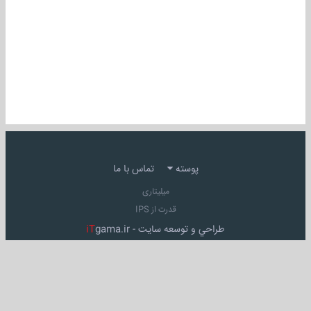
پوسته
تماس با ما
میلیتاری
قدرت از IPS
طراحي و توسعه سايت -
gama.ir
iT