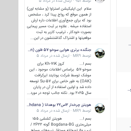
توسط
951
·
ارسال شده در
مرداد 5
سلام این اپلیکیشن استراوا (و مشابه اون)
از همون موقع که رواج پیدا کرد ، مشخص
بود که برای جمع‌آوری اطلاعات داره ارش
استفاده میشه . علاوه بر ثبت مسیر پیمایی
بصورت خودکار ، ترغیب کاربر به ثبت
موقعیتها و اشتراک‌ گذاشتنشون در این...
جنگنده برتری هوایی سوخو-57 فلون (Su-57/Felon)
توسط
MR9
·
ارسال شده در
مرداد 5
بسم ا... کروز Kh-71K برای
سوخو-57 براساس اطلاعات موجود ، این
موشک توسط شرکت یونایتد ایرکرافت
(OAK) به طور خاص برای Su-57 توسعه
داده شد و اولین استفاده از آن در پایان
…
سال 2025 بود. نکته جالب توجه در مورد...
هویتزر چرخدار 2اس22 بوهدانا ( wheeled howitzer 2S22 Bohdana )
توسط
MR9
·
ارسال شده در
مرداد 5
بسم ا... هویتزر کششی ۱۵۵
میلی‌متری Bogdana-BG گونه 2P22 /
تیپ ۵۰ توپخانه مستقل نیروهای مسلح