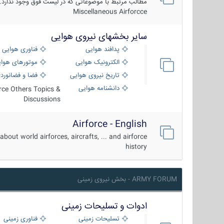
مطالب مرتبط با موضوعاتی که در لیست فوق وجود ندارد.
Miscellaneous Airforcce
سایر بخشهای نیروی هوایی
پدافند هوایی
فناوری هوایی
الکترونیک هوایی
موتورهای هوا
تاریخ نیروی هوایی
فضا و فضانورد
دانشنامه هوایی
orce Others Topics &
Discussions
Airforce - English
about world airforces, aircrafts, ... and airforce
history
ARMY FORUM - بخش نیروی زمینی
ادوات و تسلیحات زمینی
تسلیحات زمینی
فناوری زمینی