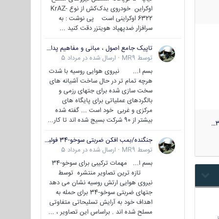
اوکراین خودروی یدک‌کش از نوع KrAZ-
6322 اوکراینی است پی نوشت : به
سرافزار ضدپهپاد هویتزر دقت کنید ...
تاپیک جامع اصول ، مبانی و مفاهیم پدافند غیر عامل
توسط
MR9
·
ارسال شده در
مرداد 5
بسم ا... نیروی هوایی روسیه با شدت
هرچه تمام تر در حال ساخت آشیانه های
سخت سازی شده برای جتهای رزمی و
بالگردهای عملیاتی برای پایگاه های
مرکزی و غربی خود است ... گفته شده
بیشتر از 90 شرکت بسیج شده اند تا کار...
3
جنگنده/بمب افکن ضربتی سوخو-34 فولبک ( Sukhoi Su-34/Fullback)
توسط
MR9
·
ارسال شده در
مرداد 5
بسم ا... مهمات ترکیبی برای سوخو-34
تازه ترین تصاویر منتشره توسط
نیروی هوایی ارتش روسیه نشان می دهد
جتهای ضربتی سوخو-34 برای حمله به
اهداف خود به آرایش تسلیحاتی متفاوتی
مسلح شده اند . براساس این تصاویر ، ...
…