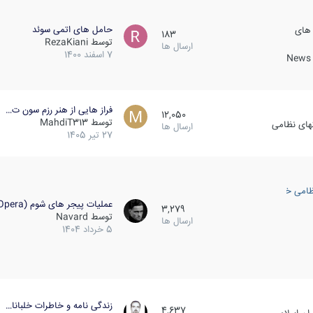
حامل های اتمی سوئد
 های
183
توسط
RezaKiani
ارسال ها
7 اسفند 1400
News &
فراز هایی از هنر رزم سون ت…
12,050
توسط
MahdiT313
کهای نظامی
ارسال ها
27 تیر 1405
ظامی خارجی
عملیات پیجر های شوم (Opera…
3,279
توسط
Navard
ارسال ها
5 خرداد 1404
زندگی نامه و خاطرات خلبانا…
4,637