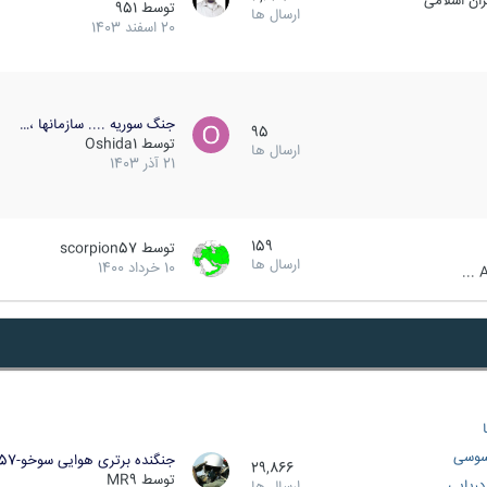
ان اسلامی
توسط
951
ارسال ها
20 اسفند 1403
جنگ سوریه .... سازمانها ،…
95
توسط
Oshida1
ارسال ها
21 آذر 1403
159
توسط
scorpion57
ارسال ها
10 خرداد 1400
A
سوسی
جنگنده برتری هوایی سوخو-57…
29,866
توسط
MR9
ریایی
ارسال ها