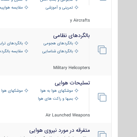
تمرینی و آموزشی
مقایسه هواپیم
y Aircrafts
بالگردهای نظامی
بالگردهای هجومی
بالگردهای تراب
بالگردهای شناسایی
مقایسه بالگرده
Military Helicopters
تسلیحات هوایی
موشکهای هوا به هوا
موشکهای هوا 
بمبها و راکت های هوایی
Air Launched Weapons
متفرقه در مورد نیروی هوایی