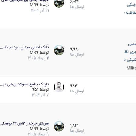
6,022
جنگی
توسط
MR9
ارسال ها
21 آذر 1404
اظت فعال
دسی
تانک اصلی میدان نبرد ام-یک…
9,980
بری نظامی
توسط
MR9
ارسال ها
2 مرداد 1405
انک
تیکی نظامی
Mili
تاپیک جامع تحولات زرهی در …
984
توسط
951
ارسال ها
7 آذر 1404
هویتزر چرخدار 2اس22 بوهدا…
1,841
توسط
MR9
ارسال ها
9 مرداد 1405