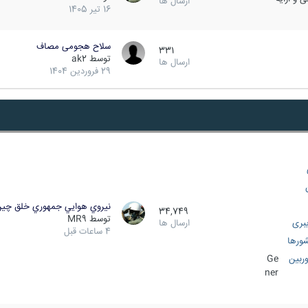
ارسال ها
16 تیر 1405
سلاح هجومی مصاف
331
توسط
ak2
ارسال ها
29 فروردین 1404
نيروي هوايي جمهوري خلق چي
34,749
توسط
MR9
بری
ارسال ها
4 ساعات قبل
ورها
ربین
Ge
ner