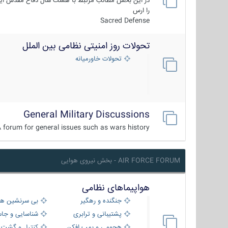
در این بخش مطالب مرتبط با هشت سال دفاع مقدس ایر
را ارس
Sacred Defense
تحولات روز امنیتی نظامی بین الملل
تحولات خاورمیانه
General Military Discussions
 forum for general issues such as wars history ...
AIR FORCE FORUM - بخش نیروی هوایی
هواپیماهای نظامی
جنگنده و رهگیر
بی سرنشین ها
پشتیبانی و ترابری
شناسایی و جا
هجومی و بمب افکن
کنترل و گشت د