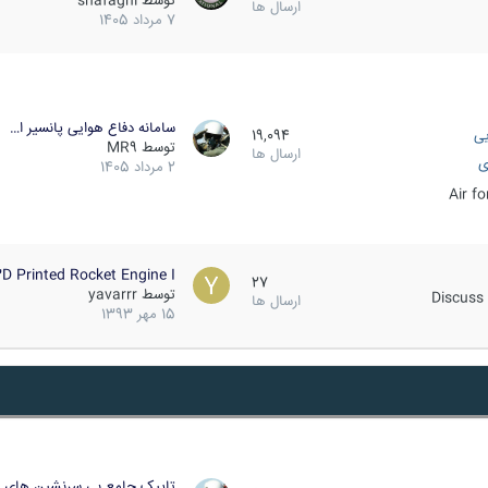
توسط
shafaghi
ارسال ها
7 مرداد 1405
سامانه دفاع هوایی پانسیر ا…
یی
19,094
توسط
MR9
ارسال ها
ی
2 مرداد 1405
Air f
D Printed Rocket Engine I…
27
توسط
yavarrr
Discuss 
ارسال ها
15 مهر 1393
تاپیک جامع بی سرنشین های ز