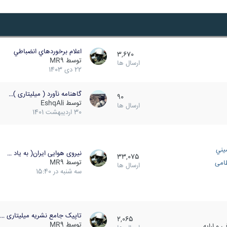
اعلام برخوردهاي انضباطي
3,670
توسط
MR9
ارسال ها
22 دی 1403
گاهنامه نآورد ( میلیتاری )…
90
توسط
EshqAli
ارسال ها
30 اردیبهشت 1401
يني
نیروی هوایی ایران( به یاد …
33,075
توسط
MR9
ظامی
ارسال ها
سه شنبه در 15:40
تاپیک جامع نشریه میلیتاری …
2,065
توسط
MR9
 و ارایه