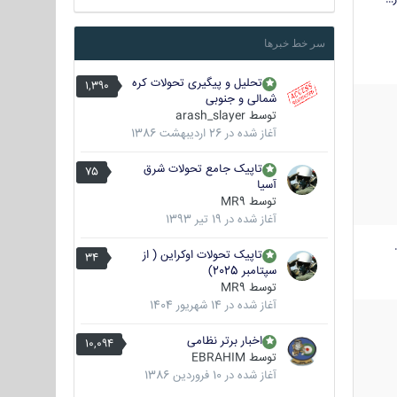
سر خط خبرها
تحلیل و پیگیری تحولات کره
1,390
شمالی و جنوبی
توسط
arash_slayer
آغاز شده در
26 اردیبهشت 1386
تاپیک جامع تحولات شرق
75
آسیا
توسط
MR9
آغاز شده در
19 تیر 1393
تاپیک تحولات اوکراین ( از
34
سپتامبر 2025)
توسط
MR9
آغاز شده در
14 شهریور 1404
اخبار برتر نظامی
10,094
توسط
EBRAHIM
آغاز شده در
10 فروردین 1386