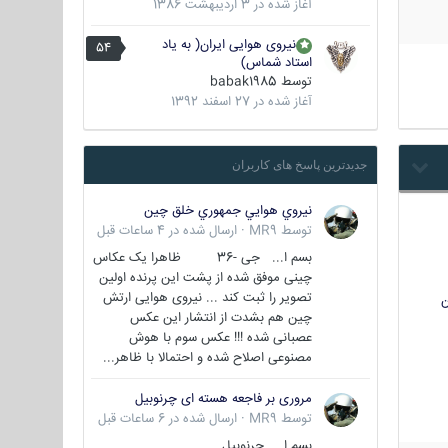
آغاز شده در
3 اردیبهشت 1386
نیروی هوایی ایران( به یاد
54
استاد شماس)
توسط
babak1985
آغاز شده در
27 اسفند 1392
جدیدترین پاسخ های کاربران
نيروي هوايي جمهوري خلق چين
توسط
MR9
·
ارسال شده در
4 ساعات قبل
بسم ا... جی -36 ظاهرا یک عکاس
چینی موفق شده از پشت این پرنده اولین
تصویر را ثبت کند ... نیروی هوایی ارتش
ن
چین هم بشدت از انتشار این عکس
عصبانی شده !!! عکس سوم با هوش
مصنوعی اصلاح شده و احتمالا با ظاهر...
مروری بر فاجعه هسته ای چرنوبیل
توسط
MR9
·
ارسال شده در
6 ساعات قبل
بسم ا.. چرنوبیل