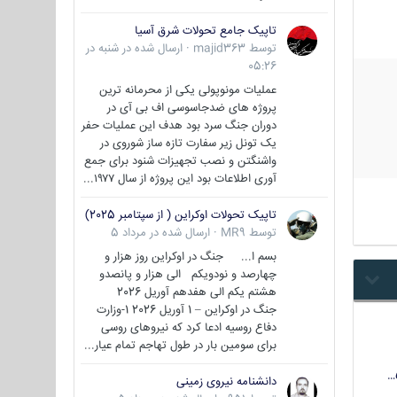
تاپیک جامع تحولات شرق آسیا
توسط
majid363
·
ارسال شده در
شنبه در
05:26
عملیات مونوپولی یکی از محرمانه ترین
پروژه های ضدجاسوسی اف بی آی در
دوران جنگ سرد بود هدف این عملیات حفر
یک تونل زیر سفارت تازه ساز شوروی در
واشنگتن و نصب تجهیزات شنود برای جمع
آوری اطلاعات بود این پروژه از سال ۱۹۷۷...
تاپیک تحولات اوکراین ( از سپتامبر 2025)
توسط
MR9
·
ارسال شده در
مرداد 5
بسم ا... جنگ در اوکراین روز هزار و
چهارصد و نودویکم الی هزار و پانصدو
هشتم یکم الی هفدهم آوریل 2026
جنگ در اوکراین – 1 آوریل 2026 1-وزارت
دفاع روسیه ادعا کرد که نیروهای روسی
برای سومین بار در طول تهاجم تمام عیار...
دانشنامه نیروی زمینی