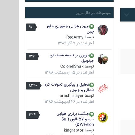
موضوعات در حال مرور
نيروي هوايي جمهوري خلق
90
چين
توسط
RedArmy
آغاز شده در
7 آذر 1386
مروری بر فاجعه هسته ای
137
چرنوبیل
توسط
ColonelShak
آغاز شده در
15 اردیبهشت 1388
تحلیل و پیگیری تحولات کره
1,390
شمالی و جنوبی
توسط
arash_slayer
آغاز شده در
26 اردیبهشت 1386
جنگنده برتری هوایی
324
سوخو-57 فلون (Su-
57/Felon)
توسط
kingraptor