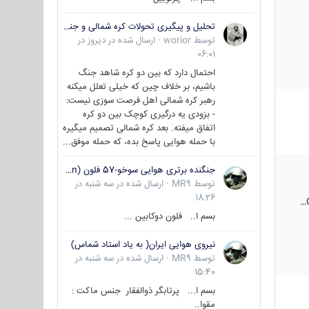
تحلیل و پیگیری تحولات کره شمالی و جنوبی
توسط
worior
·
ارسال شده در
دیروز در
06:01
احتمال دارد که بین دو کره شاهد جنگ
باشیم، بر خلاف چین که خیلی تعلل میکنه
رهبر کره شمالی اهل فرصت سوزی نیست:
- بزودی یه درگیری کوچک بین دو کره
اتفاق میفته. بعد کره شمالی تصمیم میگیره
با حمله هوایی پاسخ بده، که حمله موفق...
جنگنده برتری هوایی سوخو-57 فلون (Su-57/Felon)
توسط
MR9
·
ارسال شده در
سه شنبه در
18:26
بسم ا.. فلون دوکابین ...
نیروی هوایی ایران( به یاد استاد شماس)
توسط
MR9
·
ارسال شده در
سه شنبه در
15:40
بسم ا... پرتابگر ذوالفقار جنس ماکت :
مقوا..