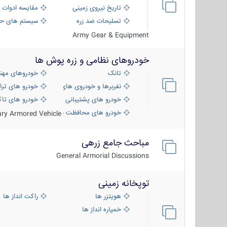
تاریخ نیروی زمینی
مقایسه ادوات 
تسلیحات ضد زره
سیستم های حف
Army Gear & Equipment
خودروهای نظامی و زره پوش ها
تانک
خودروهای مهن
نفربرها و خودروی های رزمی پیاده نظام
خودرو های ترا
خودرو های پشتیبانی آتش ، شناسایی و ضد ت
خودرو های تاک
خودرو های محافظت شده
tary Armored Vehicle
مباحث جامع زرهی
General Armorial Discussions
توپخانه زمینی
هویتزر ها
راکت انداز ها
خمپاره انداز ها