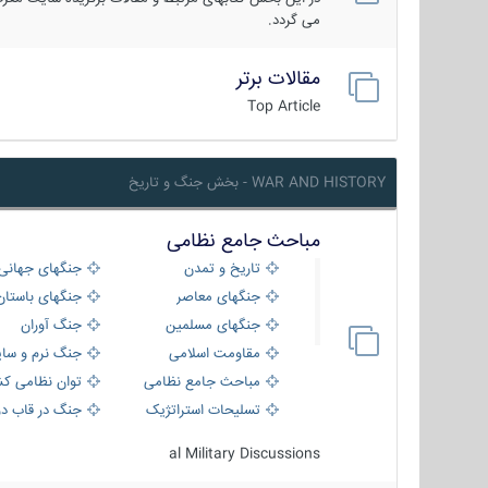
می گردد.
مقالات برتر
Top Article
WAR AND HISTORY - بخش جنگ و تاریخ
مباحث جامع نظامی
تاریخ و تمدن
جنگهای جهانی
جنگهای معاصر
جنگهای باستان
جنگهای مسلمین
جنگ آوران
مقاومت اسلامی
جنگ نرم و سای
مباحث جامع نظامی
توان نظامی کش
تسلیحات استراتژیک
جنگ در قاب دو
al Military Discussions