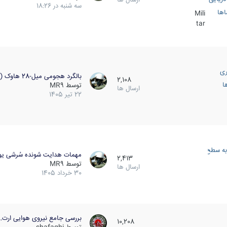
سه شنبه در 18:26
اها
Mili
tar
ری
بالگرد هجومی میل-28 هاوک (…
2,108
ا
توسط
MR9
ارسال ها
22 تیر 1405
به سطح
مهمات هدایت شونده سُرشی یو
2,413
توسط
MR9
ارسال ها
30 خرداد 1405
بررسی جامع نیروی هوایی ارت…
10,208