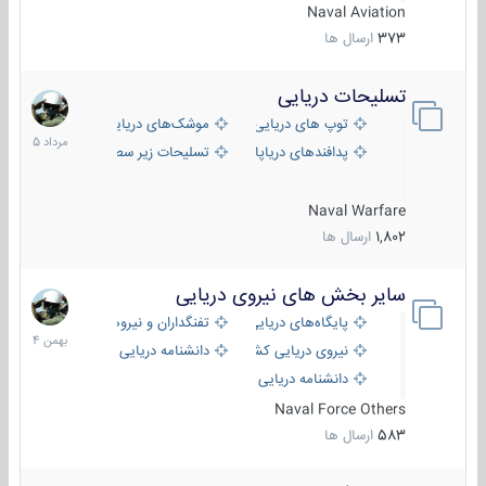
Naval Aviation
373
ارسال ها
تسلیحات دریایی
2
مرداد
توپ های دریایی
موشک‌های دریایی
1405
پدافندهای دریاپایه
تسلیحات زیر سطحی
Naval Warfare
1,802
ارسال ها
سایر بخش های نیروی دریایی
22
بهمن
پایگاه‌های دریایی
تفنگداران و نیروهای ویژه‌ی دریایی
1404
نیروی دریایی کشورهای مختلف
دانشنامه دریایی
دانشنامه دریایی کپی
Naval Force Others
583
ارسال ها