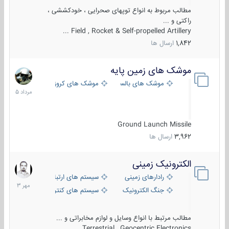
مطالب مربوط به انواع توپهای صحرایی ، خودکششی ،
راکتی و ...
Field , Rocket & Self-propelled Artillery ...
1,842
ارسال ها
موشک های زمین پایه
2
مرداد
موشک های بالستیک
موشک های کروز
1405
Ground Launch Missile
3,962
ارسال ها
الکترونیک زمینی
1
مهر
رادارهای زمینی
سیستم های ارتباطی و جمع آوری اطلاع
1403
جنگ الکترونیک
سیستم های کنترل آتش و تجهیزات الکتر
مطالب مرتبط با انواع وسایل و لوازم مخابراتی و ...
Terrestrial , Geocentric Electronics