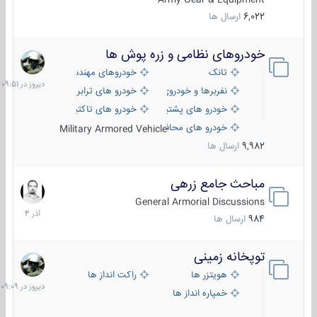
6,022
ارسال ها
خودروهای نظامی و زره پوش ها
دیروز
در
تانک
خودروهای مهندسی
09:51
نفربرها و خودروی های رزمی پیاده نظام
خودرو های ترابری نظامی
خودرو های پشتیبانی آتش ، شناسایی و ضد تانک
خودرو های تاکتیکی نظامی
خودرو های محافظت شده
Military Armored Vehicle
9,982
ارسال ها
مباحث جامع زرهی
7
آذر
General Armorial Discussions
1404
984
ارسال ها
توپخانه زمینی
دیروز
در
هویتزر ها
راکت انداز ها
09:09
خمپاره انداز ها