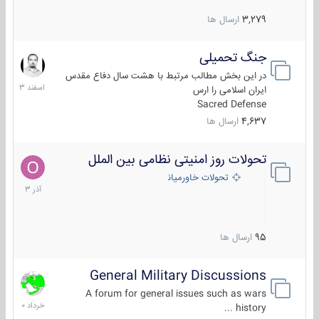
3,279
ارسال ها
جنگ تحمیلی
20
اسفند
در این بخش مطالب مرتبط با هشت سال دفاع مقدس
1403
ایران اسلامی را ارس
Sacred Defense
4,637
ارسال ها
تحولات روز امنیتی نظامی بین الملل
21
آذر
تحولات خاورمیانه
1403
95
ارسال ها
General Military Discussions
10
خرداد
A forum for general issues such as wars
1400
history ...