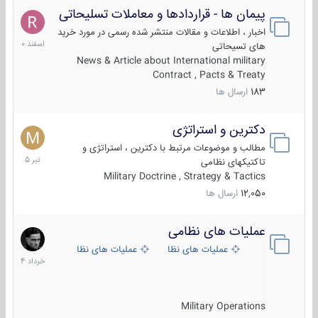
پیمان ها - قراردادها و معاملات تسلیحاتی
7
اسفند
اخبار ، اطلاعات و مقالات منتشر شده رسمی در مورد خرید
1400
های تسیحاتی
News & Article about International military
Contract , Pacts & Treaty
183
ارسال ها
دکترین و استراتژی
27
تیر
مطالب و موضوعات مرتبط با دکترین ، استراتژی و
1405
تاکتیکهای نظامی
Military Doctrine , Strategy & Tactics
12,050
ارسال ها
عملیات های نظامی
5
خرداد
عملیات های نظامی ایران
عملیات های نظامی خارجی
1404
Military Operations