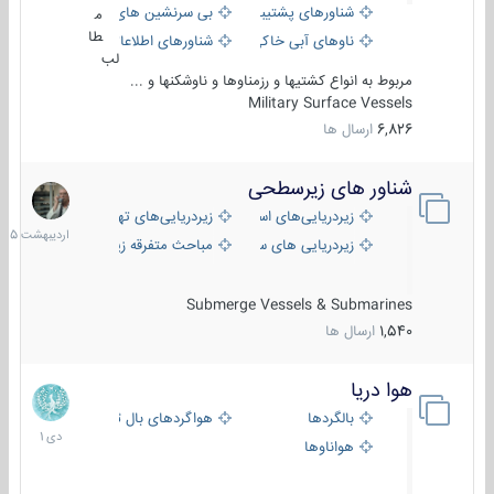
شناورهای پشتیبانی
بی سرنشین های دریایی
م
طا
ناوهای آبی خاکی و نیروبر
شناورهای اطلاعاتی و جاسوسی
لب
مربوط به انواع کشتیها و رزمناوها و ناوشکنها و ...
Military Surface Vessels
6,826
ارسال ها
شناور های زیرسطحی
31
اردیبهش
زیردریایی‌های استراتژیک
زیردریایی‌های تهاجمی
1405
زیردریایی های سبک
مباحث متفرقه زیرسطحی
Submerge Vessels & Submarines
1,540
ارسال ها
هوا دریا
12
دی
بالگردها
هواگردهای بال ثابت
1401
هواناوها