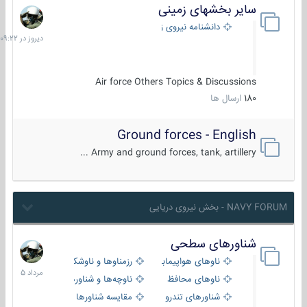
سایر بخشهای زمینی
دیروز
در
دانشنامه نیروی زمینی
09:22
Air force Others Topics & Discussions
180
ارسال ها
Ground forces - English
Army and ground forces, tank, artillery ...
NAVY FORUM - بخش نیروی دریایی
شناورهای سطحی
2
مرداد
ناوهای هواپیمابر و بالگرد بر
رزمناوها و ناوشکن‌ها
1405
ناوهای محافظ
ناوچه‌ها و شناورهای گشتی
شناورهای تندرو
مقایسه شناورها