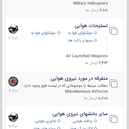
Military Helicopters
2,108
ارسال ها
تسلیحات هوایی
30
خرداد
موشکهای هوا به هوا
موشکهای هوا به سطح
1405
بمبها و راکت های هوایی
Air Launched Weapons
2,413
ارسال ها
متفرقه در مورد نیروی هوایی
7
مرداد
مطالب مرتبط با موضوعاتی که در لیست فوق وجود ندارد.
1405
Miscellaneous Airforcce
10,208
ارسال ها
سایر بخشهای نیروی هوایی
2
مرداد
پدافند هوایی
فناوری هوایی
1405
الکترونیک هوایی
موتورهای هوایی