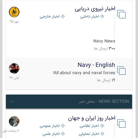
اخبار نیروی دریایی
27
مهر
اخبار داخلی
اخبار خارجی
1395
Navy News
300
ارسال ها
Navy - English
22
آبان
All about navy and naval forces!
1392
19
ارسال ها
NEWS SECTION - بخش خبر
اخبار روز ایران و جهان
2
ساعات
اخبار نظامی
اخبار عمومی
قبل
اخبار تحلیلی
اخبار علمی