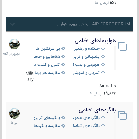
159
ارسال ها
AIR FORCE FORUM - بخش نیروی هوایی
هواپیماهای نظامی
دیروز
در
جنگنده و رهگیر
بی سرنشین ها
10:51
پشتیبانی و ترابری
شناسایی و جاسوسی
هجومی و بمب افکن
کنترل و گشت دریایی
تمرینی و آموزشی
مقایسه هواپیماها
Milit
ary
Aircrafts
29,867
ارسال ها
بالگردهای نظامی
22
تیر
بالگردهای هجومی
بالگردهای ترابری
1405
بالگردهای شناسایی
مقایسه بالگردها