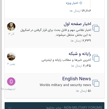
اخبار ویژه
161,706
ارسال ها
اخبار صفحه اول
7
آذر
اخبار نظامی مهم و قابل بحث برای قرار گرفتن در اسکرول
1403
به این بخش منتقل میشوند.
2,339
ارسال ها
رایانه و شبکه
30
بهمن
آخرین خبرها و مطالب رایانه و اینترنتی
1404
6,045
ارسال ها
English News
10
اردیبهش
Worlds military and security news
1398
51
ارسال ها
NON-MILITARY FORUMS - سایر بخشها