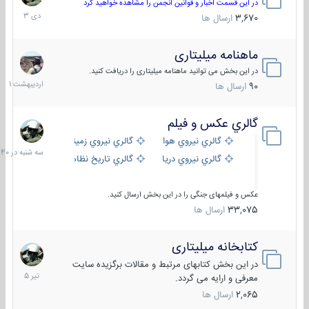
دی
در این قسمت اخبار و قوانین انجمن را مشاهده خواهید کرد
1403
3,670
ارسال ها
ماهنامه میلیتاری
30
اردیبهش
در این بخش می توانید ماهنامه میلیتاری را دریافت کنید.
1401
90
ارسال ها
گالري عكس و فيلم
سه
شنبه
گالري نيروي هوايي
گالري نيروي زميني
در
گالري نيروي دريايي
گالري تاریخ نظامی
15:40
عکس و فیلمهای جنگی را در این بخش ارسال کنید.
33,075
ارسال ها
کتابخانه میلیتاری
16
تیر
در این بخش کتابهای مرتبط و مقالات برگزیده سایت
1405
معرفی و ارایه می گردد.
2,065
ارسال ها