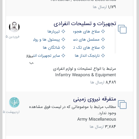
1,179
ارسال ها
تجهیزات و تسلیحات انفرادی
17
فروردین
سلاح های هجومی
تیربارها
1405
مسلسل های دستی
پیستول ها و رولورها
سلاح های تک تیر اندازی
شاتگان ها
نارنجک انداز ها
سایر تجهیزات انفرادی
مطال
ب
مرتبط با انواع تسلیحات و لوازم انفرادی
Infantry Weapons & Equipment
8,489
ارسال ها
متفرقه نیروی زمینی
27
اردیبهش
مطالب مرتبط با موضوعاتی که در لیست فوق مشاهده
1405
وجود ندارد.
Army Miscellaneous
3,784
ارسال ها