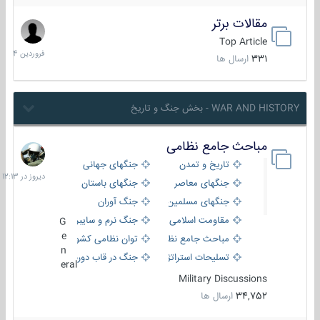
مقالات برتر
29
فروردین
Top Article
1404
331
ارسال ها
WAR AND HISTORY - بخش جنگ و تاریخ
مباحث جامع نظامی
دیروز
در
تاریخ و تمدن
جنگهای جهانی
12:13
جنگهای معاصر
جنگهای باستان
جنگهای مسلمین
جنگ آوران
مقاومت اسلامی
جنگ نرم و سایبری
G
e
مباحث جامع نظامی
توان نظامی کشورها
n
تسلیحات استراتژیک
جنگ در قاب دوربین
eral
Military Discussions
34,752
ارسال ها