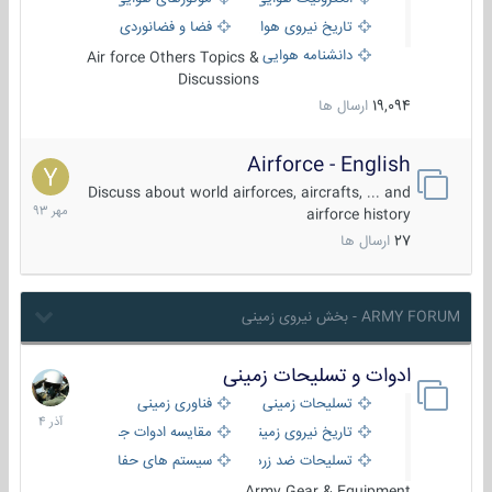
تاریخ نیروی هوایی
فضا و فضانوردی
دانشنامه هوایی
Air force Others Topics &
Discussions
19,094
ارسال ها
Airforce - English
15
مهر
Discuss about world airforces, aircrafts, ... and
1393
airforce history
27
ارسال ها
ARMY FORUM - بخش نیروی زمینی
ادوات و تسلیحات زمینی
21
آذر
تسلیحات زمینی
فناوری زمینی
1404
تاریخ نیروی زمینی
مقایسه ادوات جنگی
تسلیحات ضد زره
سیستم های حفاظت فعال
Army Gear & Equipment