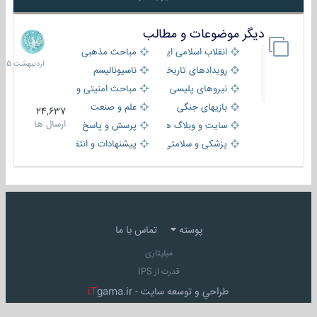
دیگر موضوعات و مطالب
8
اردیبهش
انقلاب اسلامی ایران
مباحث مذهبی
1405
رویدادهای تاریخی و مذهبی
ناسیونالیسم
نیروهای پلیسی
مباحث امنیتی و اطلاعاتی
بازیهای جنگی
علم و صنعت
24,637
ارسال ها
سایت و وبلاگ ها
پرسش و پاسخ
پزشکی و سلامتی
پیشنهادات و انتقادات
پوسته
تماس با ما
میلیتاری
قدرت از IPS
طراحي و توسعه سايت -
gama.ir
iT