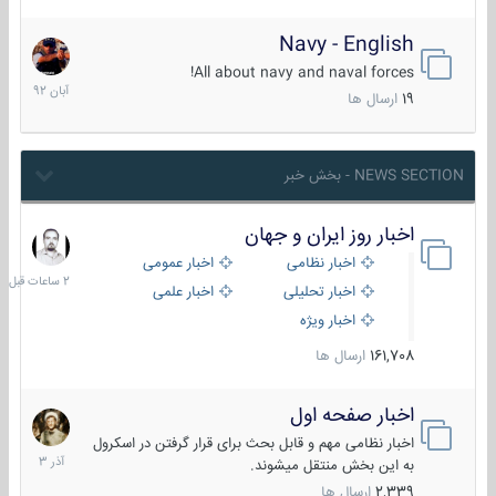
Navy - English
22
آبان
All about navy and naval forces!
1392
19
ارسال ها
NEWS SECTION - بخش خبر
اخبار روز ایران و جهان
2
ساعات
اخبار نظامی
اخبار عمومی
قبل
اخبار تحلیلی
اخبار علمی
اخبار ویژه
161,708
ارسال ها
اخبار صفحه اول
7
آذر
اخبار نظامی مهم و قابل بحث برای قرار گرفتن در اسکرول
1403
به این بخش منتقل میشوند.
2,339
ارسال ها