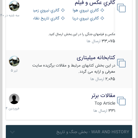
گالري عكس و فيلم
سه
شنبه
گالري نيروي هوايي
گالري نيروي زميني
در
گالري نيروي دريايي
گالري تاریخ نظامی
15:40
عکس و فیلمهای جنگی را در این بخش ارسال کنید.
33,075
ارسال ها
کتابخانه میلیتاری
16
تیر
در این بخش کتابهای مرتبط و مقالات برگزیده سایت
1405
معرفی و ارایه می گردد.
2,065
ارسال ها
مقالات برتر
29
فروردین
Top Article
1404
331
ارسال ها
WAR AND HISTORY - بخش جنگ و تاریخ