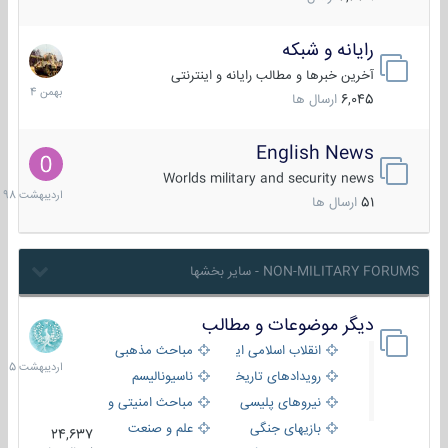
رایانه و شبکه
30
بهمن
آخرین خبرها و مطالب رایانه و اینترنتی
1404
6,045
ارسال ها
English News
10
اردیبهش
Worlds military and security news
1398
51
ارسال ها
NON-MILITARY FORUMS - سایر بخشها
دیگر موضوعات و مطالب
8
اردیبهش
انقلاب اسلامی ایران
مباحث مذهبی
1405
رویدادهای تاریخی و مذهبی
ناسیونالیسم
نیروهای پلیسی
مباحث امنیتی و اطلاعاتی
بازیهای جنگی
علم و صنعت
24,637