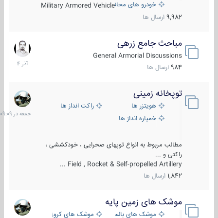
خودرو های محافظت شده
Military Armored Vehicle
9,982
ارسال ها
مباحث جامع زرهی
7
آذر
General Armorial Discussions
1404
984
ارسال ها
توپخانه زمینی
جمعه
در
هویتزر ها
راکت انداز ها
09:09
خمپاره انداز ها
مطالب مربوط به انواع توپهای صحرایی ، خودکششی ،
راکتی و ...
Field , Rocket & Self-propelled Artillery ...
1,842
ارسال ها
موشک های زمین پایه
2
مرداد
موشک های بالستیک
موشک های کروز