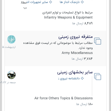
نارنجک انداز ها
سایر تجهیزات انفرادی
مطال
ب
مرتبط با انواع تسلیحات و لوازم انفرادی
Infantry Weapons & Equipment
8,489
ارسال ها
متفرقه نیروی زمینی
27
اردیبهش
مطالب مرتبط با موضوعاتی که در لیست فوق مشاهده
1405
وجود ندارد.
Army Miscellaneous
3,784
ارسال ها
سایر بخشهای زمینی
جمعه
در
دانشنامه نیروی زمینی
09:22
Air force Others Topics & Discussions
180
ارسال ها