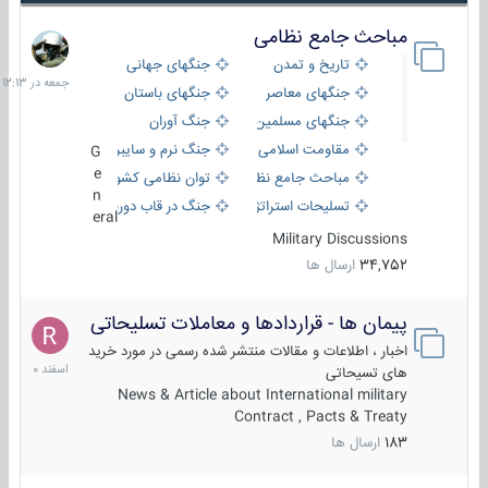
مباحث جامع نظامی
جمعه
در
تاریخ و تمدن
جنگهای جهانی
12:13
جنگهای معاصر
جنگهای باستان
جنگهای مسلمین
جنگ آوران
مقاومت اسلامی
جنگ نرم و سایبری
G
e
مباحث جامع نظامی
توان نظامی کشورها
n
تسلیحات استراتژیک
جنگ در قاب دوربین
eral
Military Discussions
34,752
ارسال ها
پیمان ها - قراردادها و معاملات تسلیحاتی
7
اسفند
اخبار ، اطلاعات و مقالات منتشر شده رسمی در مورد خرید
1400
های تسیحاتی
News & Article about International military
Contract , Pacts & Treaty
183
ارسال ها