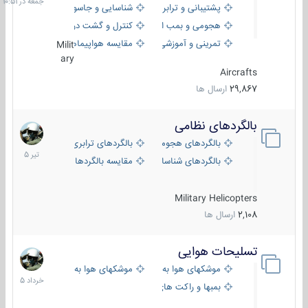
پشتیبانی و ترابری
شناسایی و جاسوسی
هجومی و بمب افکن
کنترل و گشت دریایی
تمرینی و آموزشی
مقایسه هواپیماها
Milit
ary
Aircrafts
29,867
ارسال ها
بالگردهای نظامی
22
تیر
بالگردهای هجومی
بالگردهای ترابری
1405
بالگردهای شناسایی
مقایسه بالگردها
Military Helicopters
2,108
ارسال ها
تسلیحات هوایی
30
خرداد
موشکهای هوا به هوا
موشکهای هوا به سطح
1405
بمبها و راکت های هوایی