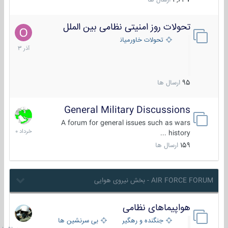
4,637
ارسال ها
تحولات روز امنیتی نظامی بین الملل
21
آذر
تحولات خاورمیانه
1403
95
ارسال ها
General Military Discussions
10
خرداد
A forum for general issues such as wars
1400
history ...
159
ارسال ها
AIR FORCE FORUM - بخش نیروی هوایی
هواپیماهای نظامی
جمعه
در
جنگنده و رهگیر
بی سرنشین ها
10:51