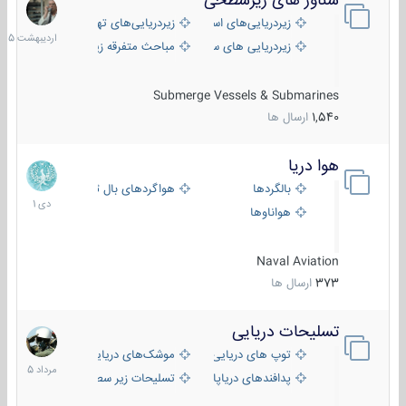
شناور های زیرسطحی
31
اردیبهش
زیردریایی‌های استراتژیک
زیردریایی‌های تهاجمی
1405
زیردریایی های سبک
مباحث متفرقه زیرسطحی
Submerge Vessels & Submarines
1,540
ارسال ها
هوا دریا
12
دی
بالگردها
هواگردهای بال ثابت
1401
هواناوها
Naval Aviation
373
ارسال ها
تسلیحات دریایی
2
مرداد
توپ های دریایی
موشک‌های دریایی
1405
پدافندهای دریاپایه
تسلیحات زیر سطحی