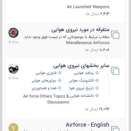
Air Launched Weapons
2,413
ارسال ها
متفرقه در مورد نیروی هوایی
7
مرداد
مطالب مرتبط با موضوعاتی که در لیست فوق وجود ندارد.
1405
Miscellaneous Airforcce
10,208
ارسال ها
سایر بخشهای نیروی هوایی
2
مرداد
پدافند هوایی
فناوری هوایی
1405
الکترونیک هوایی
موتورهای هوایی
تاریخ نیروی هوایی
فضا و فضانوردی
دانشنامه هوایی
Air force Others Topics &
Discussions
19,094
ارسال ها
Airforce - English
15