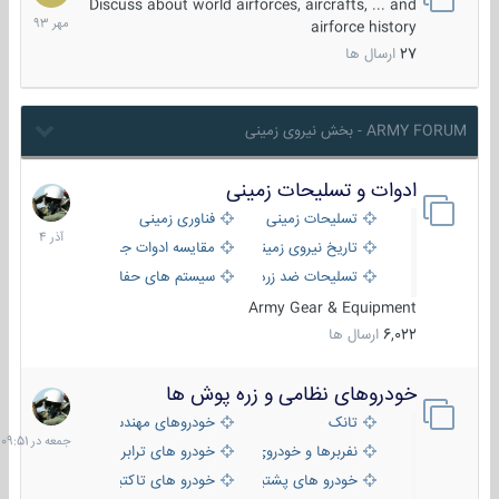
مهر
Discuss about world airforces, aircrafts, ... and
1393
airforce history
27
ارسال ها
ARMY FORUM - بخش نیروی زمینی
ادوات و تسلیحات زمینی
21
آذر
تسلیحات زمینی
فناوری زمینی
1404
تاریخ نیروی زمینی
مقایسه ادوات جنگی
تسلیحات ضد زره
سیستم های حفاظت فعال
Army Gear & Equipment
6,022
ارسال ها
خودروهای نظامی و زره پوش ها
جمعه
در
تانک
خودروهای مهندسی
09:51
نفربرها و خودروی های رزمی پیاده نظام
خودرو های ترابری نظامی
خودرو های پشتیبانی آتش ، شناسایی و ضد تانک
خودرو های تاکتیکی نظامی