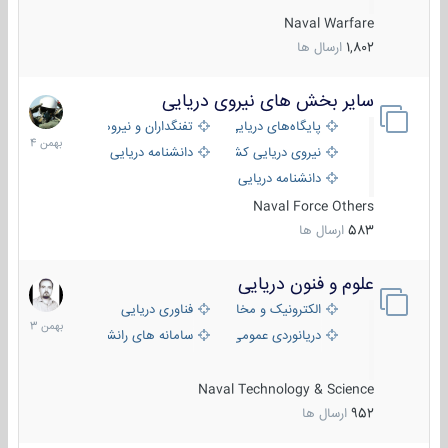
Naval Warfare
1,802
ارسال ها
سایر بخش های نیروی دریایی
22
بهمن
پایگاه‌های دریایی
تفنگداران و نیروهای ویژه‌ی دریایی
1404
نیروی دریایی کشورهای مختلف
دانشنامه دریایی
دانشنامه دریایی کپی
Naval Force Others
583
ارسال ها
علوم و فنون دریایی
6
بهمن
الکترونیک و مخابرات دریایی
فناوری دریایی
1403
دریانوردی عمومی
سامانه های رانشی دریایی
Naval Technology & Science
952
ارسال ها