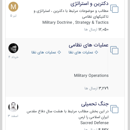
دکترین و استراتژی
27
تیر
مطالب و موضوعات مرتبط با دکترین ، استراتژی و
1405
تاکتیکهای نظامی
Military Doctrine , Strategy & Tactics
12,050
ارسال ها
عملیات های نظامی
5
خرداد
عملیات های نظامی ایران
عملیات های نظامی خارجی
1404
Military Operations
3,279
ارسال ها
جنگ تحمیلی
20
اسفند
در این بخش مطالب مرتبط با هشت سال دفاع مقدس
1403
ایران اسلامی را ارس
Sacred Defense