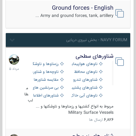
Ground forces - English
Army and ground forces, tank, artillery ...
NAVY FORUM - بخش نیروی دریایی
شناورهای سطحی
2
مرداد
ناوهای هواپیمابر و بالگرد بر
رزمناوها و ناوشکن‌ها
1405
ناوهای محافظ
ناوچه‌ها و شناورهای گشتی
شناورهای تندرو
مقایسه شناورها
شناورهای پشتیبانی
بی سرنشین های دریایی
م
طا
ناوهای آبی خاکی و نیروبر
شناورهای اطلاعاتی و جاسوسی
لب
مربوط به انواع کشتیها و رزمناوها و ناوشکنها و ...
Military Surface Vessels
6,826
ارسال ها