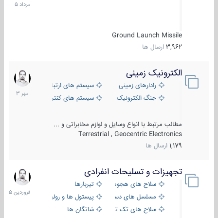
1405
Ground Launch Missile
3,962
ارسال ها
الکترونیک زمینی
1
مهر
رادارهای زمینی
سیستم های ارتباطی و جمع آوری اطلاع
1403
جنگ الکترونیک
سیستم های کنترل آتش و تجهیزات الکتر
مطالب مرتبط با انواع وسایل و لوازم مخابراتی و ...
Terrestrial , Geocentric Electronics
1,179
ارسال ها
تجهیزات و تسلیحات انفرادی
17
فروردین
سلاح های هجومی
تیربارها
1405
مسلسل های دستی
پیستول ها و رولورها
سلاح های تک تیر اندازی
شاتگان ها