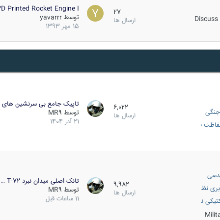
D Printed Rocket Engine I…
27
توسط
yavarrr
Discuss 
ارسال ها
15 مهر 1393
تاپیک جامع بی سرنشین های ز
6,022
جنگی
توسط
MR9
ارسال ها
21 آذر 1404
اظت فعال
دسی
تانک اصلی میدان نبرد T-72 …
9,982
بری نظامی
توسط
MR9
ارسال ها
11 ساعات قبل
انک
تیکی نظامی
Mili