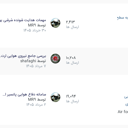
به سطح
مهمات هدایت شونده سُرشی یو
2,413
توسط
MR9
ارسال ها
30 خرداد 1405
بررسی جامع نیروی هوایی ارت…
10,208
توسط
shafaghi
ارسال ها
7 مرداد 1405
سامانه دفاع هوایی پانسیر ا…
یی
19,094
توسط
MR9
ارسال ها
ی
2 مرداد 1405
Air f