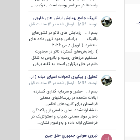
واحدها در سرتاسر روسیه است . ترکیب...
تاپیک جامع رزمایش ارتش های خارجی
…
توسط
MR9
·
ارسال شده در
14 ساعات قبل
بسم ا... رزمایش های ناتو در کشورهای
بالتیک براساس جدید ترین داده های
منتشره ( آوریل / می 2026
) رزمایش‌های گسترده ناتو در مجاورت
مستقیم مرزهای روسیه و بلاروس به شکل
دائم در حال برگزاری است به گفته برخی...
تحلیل و پیگیری تحولات آسیای میانه ( ازبکستان، تاجیکستان، ترکمنستان، قزاقستان و قرقیزستان )
توسط
MR9
·
ارسال شده در
14 ساعات قبل
بسم ا.. حضور و سرمایه گذاری گسترده
ایالات متحده در زیرساختهای معدنی
قزاقستان برای کاربردهای نظامی
نقشهٔ ارائه‌شده، نمای جامعی از پراکندگی
ذخایر مواد معدنی کمیاب و استراتژیک در
قزاقستان ارائه داده و به‌وضوح نشان...
نيروي هوايي جمهوري خلق چين