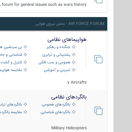
 forum for general issues such as wars history ...
AIR FORCE FORUM - بخش نیروی هوایی
هواپیماهای نظامی
جنگنده و رهگیر
بی سرنشین ها
پشتیبانی و ترابری
شناسایی و جا
هجومی و بمب افکن
کنترل و گشت د
تمرینی و آموزشی
مقایسه هواپیم
y Aircrafts
بالگردهای نظامی
بالگردهای هجومی
بالگردهای تراب
بالگردهای شناسایی
مقایسه بالگرده
Military Helicopters