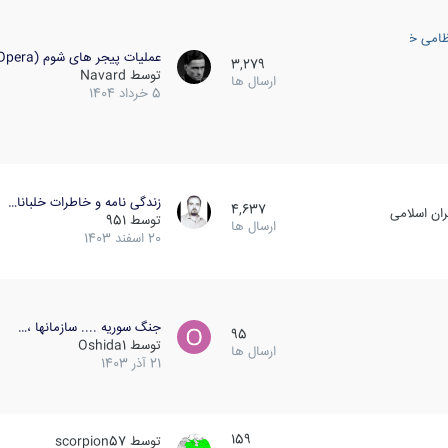
ظامی خارجی
عملیات پیجر های شوم (Opera…
3,279
توسط
Navard
ارسال ها
5 خرداد 1404
زندگی نامه و خاطرات خلبانا…
4,637
ان اسلامی
توسط
951
ارسال ها
20 اسفند 1403
جنگ سوریه .... سازمانها ،…
95
توسط
Oshida1
ارسال ها
21 آذر 1403
159
توسط
scorpion57