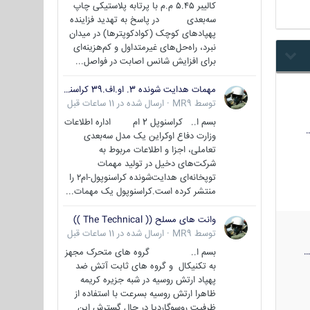
کالیبر ۵.۴۵ م.م با پرتابه پلاستیکی چاپ
سه‌بعدی در پاسخ به تهدید فزاینده
پهپادهای کوچک (کوادکوپترها) در میدان
نبرد، راه‌حل‌های غیرمتداول و کم‌هزینه‌ای
برای افزایش شانس اصابت در فواصل...
مهمات هدایت شونده 3. او.اف.39 کراسنوپل/بصیر( Krasnopol 3OF39 )
توسط
MR9
·
ارسال شده در
11 ساعات قبل
بسم ا.. کراسنوپل 2 ام اداره اطلاعات
وزارت دفاع اوکراین یک مدل سه‌بعدی
تعاملی، اجزا و اطلاعات مربوط به
شرکت‌های دخیل در تولید مهمات
توپخانه‌ای هدایت‌شونده کراسنوپول-ام۲ را
منتشر کرده است.کراسنوپول یک مهمات...
وانت های مسلح (( The Technical ))
توسط
MR9
·
ارسال شده در
11 ساعات قبل
بسم ا.. گروه های متحرک مجهز
به تکنیکال و گروه های ثابت آتش ضد
پهپاد ارتش روسیه در شبه جزیره کریمه
ظاهرا ارتش روسیه بسرعت با استفاده از
ظرفیت روسوگاردیا در حال گسترش این