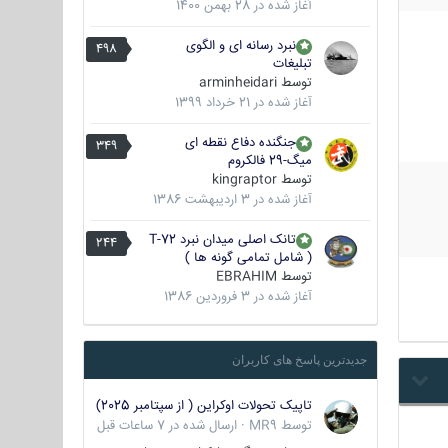
آغاز شده در
28 بهمن 1400
نبرد رسانه ای و الگوی
498
تبلیغات
توسط
arminheidari
آغاز شده در
21 خرداد 1399
جنگنده دفاع نقطه ای
349
میگ-29 فالکروم
توسط
kingraptor
آغاز شده در
3 اردیبهشت 1386
تانک اصلی میدان نبرد T-72
244
( شامل تمامی گونه ها )
توسط
EBRAHIM
آغاز شده در
3 فروردین 1386
جدیدترین پاسخ های کاربران
تاپیک تحولات اوکراین ( از سپتامبر 2025)
توسط
MR9
·
ارسال شده در
7 ساعات قبل