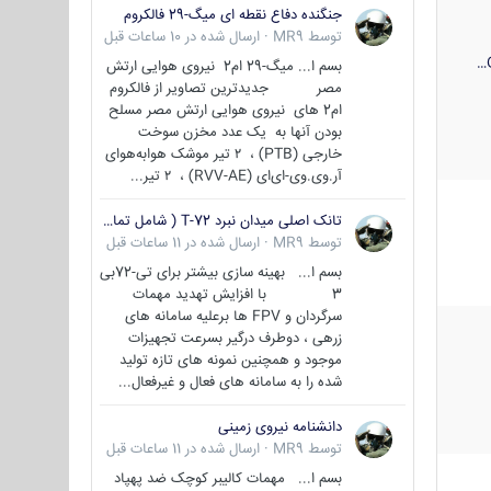
جنگنده دفاع نقطه ای میگ-29 فالکروم
توسط
MR9
·
ارسال شده در
10 ساعات قبل
بسم ا... میگ-29 ام2 نیروی هوایی ارتش
مصر جدیدترین تصاویر از فالکروم
ام2 های نیروی هوایی ارتش مصر مسلح
بودن آنها به یک عدد مخزن سوخت
خارجی (PTB) ، ۲ تیر موشک هوابه‌هوای
آر.وی.وی-ای‌ای (RVV-AE) ، ۲ تیر...
تانک اصلی میدان نبرد T-72 ( شامل تمامی گونه ها )
توسط
MR9
·
ارسال شده در
11 ساعات قبل
بسم ا... بهینه سازی بیشتر برای تی-72بی
3 با افزایش تهدید مهمات
سرگردان و FPV ها برعلیه سامانه های
زرهی ، دوطرف درگیر بسرعت تجهیزات
موجود و همچنین نمونه های تازه تولید
شده را به سامانه های فعال و غیرفعال...
دانشنامه نیروی زمینی
توسط
MR9
·
ارسال شده در
11 ساعات قبل
بسم ا... مهمات کالیبر کوچک ضد پهپاد