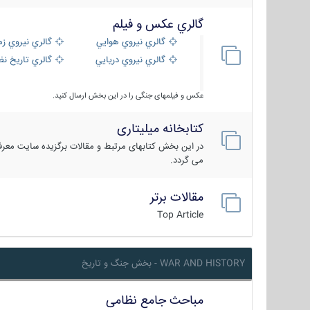
گالري عكس و فيلم
گالري نيروي هوايي
گالري نيروي زم
گالري نيروي دريايي
گالري تاریخ ن
عکس و فیلمهای جنگی را در این بخش ارسال کنید.
کتابخانه میلیتاری
در این بخش کتابهای مرتبط و مقالات برگزیده سایت معرفی
می گردد.
مقالات برتر
Top Article
WAR AND HISTORY - بخش جنگ و تاریخ
مباحث جامع نظامی