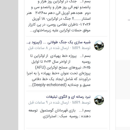
بسم ا.. جنگ در اوکراین روز هزار و
پانصدو نهم الی روز هزار و پانصدو سی و
دوم هجدهم آوریل الی دهم مه2026 هنر
استتار.......!! جنگ در اوکراین- 18 آوریل
…
2026 1- ناظران نظامی روسی، در پی کارزار
موفق حملات اوکراین علیه زیرساختهای...
شبیه سازی یک جنگ طولانی ... (اپیزود یکم : اوکراین )
توسط
MR9
·
ارسال شده در
8 ساعات قبل
بسم ا.. پروژه خط پهپادی از اوکراین تا
روسیه از اواخر سال ۲۰۲۴ تا اوایل
۲۰۲۵، نیروهای مسلح اوکراین (AFU)
پروژه‌ای تحت عنوان «خط پهپاد» را به اجرا
درآوردند که شامل ایجاد یک خط دفاعی
عمیق و چندلایه (Deeply-echeloned)...
نبرد رسانه ای و الگوی تبلیغات
توسط
MR9
·
ارسال شده در
9 ساعات قبل
بسم ا... بازی قهرمانان گوستمول توسعه
دهنده : روسیه سبک : استراتژی