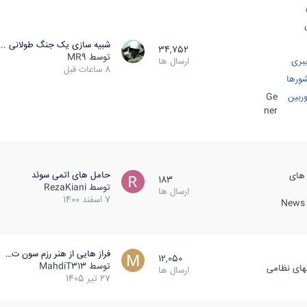
شبیه سازی یک جنگ طولانی ..
34,752
توسط
MR9
بری
ارسال ها
8 ساعات قبل
ورها
ربین
Ge
ner
حامل های اتمی سوئد
 های
183
توسط
RezaKiani
ارسال ها
7 اسفند 1400
News &
فراز هایی از هنر رزم سون ت…
12,050
توسط
MahdiT313
کهای نظامی
ارسال ها
27 تیر 1405