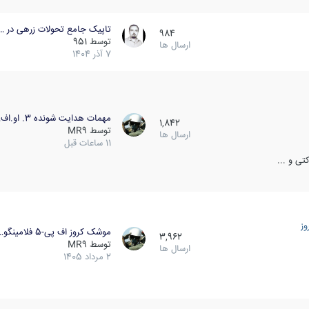
تاپیک جامع تحولات زرهی در …
984
توسط
951
ارسال ها
7 آذر 1404
مهمات هدایت شونده 3. او.اف…
1,842
توسط
MR9
ارسال ها
11 ساعات قبل
ی و ...
ز
موشک کروز اف پی-5 فلامینگو…
3,962
توسط
MR9
ارسال ها
2 مرداد 1405