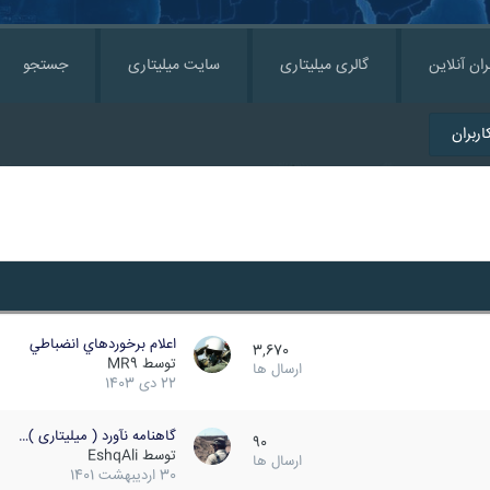
ران آنلاین
گالری میلیتاری
سایت میلیتاری
جستجو
ربران
اعلام برخوردهاي انضباطي
3,670
توسط
MR9
ارسال ها
22 دی 1403
گاهنامه نآورد ( میلیتاری )…
90
توسط
EshqAli
ارسال ها
30 اردیبهشت 1401