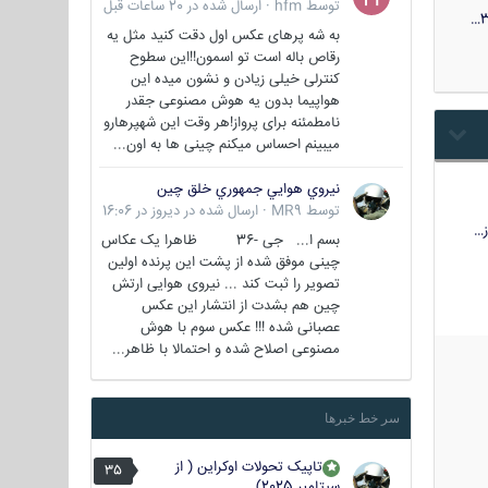
توسط
hfm
·
ارسال شده در
20 ساعات قبل
3
به شه پرهای عکس اول دقت کنید مثل یه
رقاص باله است تو اسمون!!این سطوح
کنترلی خیلی زیادن و نشون میده این
هواپیما بدون یه هوش مصنوعی جقدر
نامطمئنه برای پرواز!هر وقت این شهپرهارو
میبینم احساس میکنم چینی ها به اون...
نيروي هوايي جمهوري خلق چين
توسط
MR9
·
ارسال شده در
دیروز در 16:06
…
بسم ا... جی -36 ظاهرا یک عکاس
چینی موفق شده از پشت این پرنده اولین
تصویر را ثبت کند ... نیروی هوایی ارتش
چین هم بشدت از انتشار این عکس
عصبانی شده !!! عکس سوم با هوش
مصنوعی اصلاح شده و احتمالا با ظاهر...
سر خط خبرها
تاپیک تحولات اوکراین ( از
35
سپتامبر 2025)