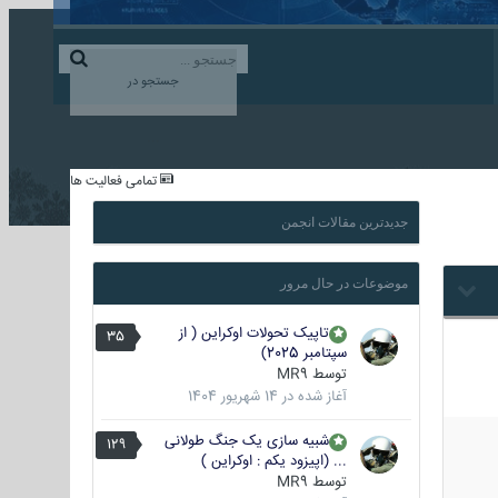
ورود به حساب کاربری
ایجاد حساب کاربری
جستجو در
...
تمامی فعالیت ها
جدیدترین مقالات انجمن
موضوعات در حال مرور
تاپیک تحولات اوکراین ( از
35
سپتامبر 2025)
توسط
MR9
آغاز شده در
14 شهریور 1404
شبیه سازی یک جنگ طولانی
129
... (اپیزود یکم : اوکراین )
توسط
MR9