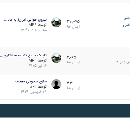
يني
نیروی هوایی ایران( به یاد …
33,075
توسط
MR9
ظامی
ارسال ها
سه شنبه در 15:40
تاپیک جامع نشریه میلیتاری …
2,065
توسط
MR9
 و ارایه
ارسال ها
16 تیر 1405
سلاح هجومی مصاف
331
توسط
ak2
ارسال ها
29 فروردین 1404