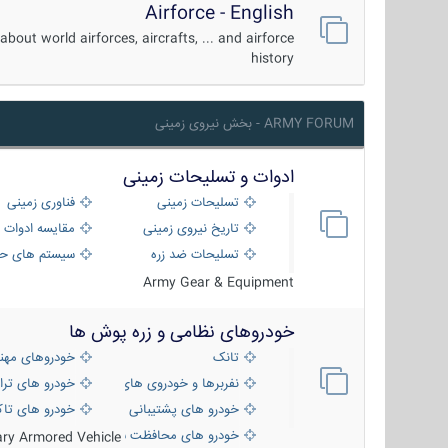
Airforce - English
about world airforces, aircrafts, ... and airforce
history
ARMY FORUM - بخش نیروی زمینی
ادوات و تسلیحات زمینی
تسلیحات زمینی
فناوری زمینی
تاریخ نیروی زمینی
مقایسه ادوات 
تسلیحات ضد زره
سیستم های حف
Army Gear & Equipment
خودروهای نظامی و زره پوش ها
تانک
خودروهای مهن
نفربرها و خودروی های رزمی پیاده نظام
خودرو های ترا
خودرو های پشتیبانی آتش ، شناسایی و ضد ت
خودرو های تاک
خودرو های محافظت شده
tary Armored Vehicle