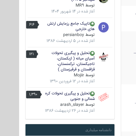
توسط
MR9
آغاز شده در
14 شهریور 1404
تاپیک جامع رزمایش ارتش
616
های خارجی
توسط
persianboy
آغاز شده در
5 اردیبهشت 1386
تحلیل و پیگیری تحولات
121
آسیای میانه ( ازبکستان،
تاجیکستان، ترکمنستان،
قزاقستان و قرقیزستان )
توسط
Mojiir
آغاز شده در
12 فروردین 1390
تحلیل و پیگیری تحولات کره
1,390
شمالی و جنوبی
توسط
arash_slayer
آغاز شده در
26 اردیبهشت 1386
دانشنامه میلیتاری