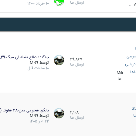
ارسال ها
10 خرداد 1400
A
سوسی
جنگنده دفاع نقطه ای میگ-29…
29,867
توسط
MR9
ریایی
ارسال ها
10 ساعات قبل
اها
Mili
tar
ری
بالگرد هجومی میل-28 هاوک (…
2,108
ا
توسط
MR9
ارسال ها
22 تیر 1405