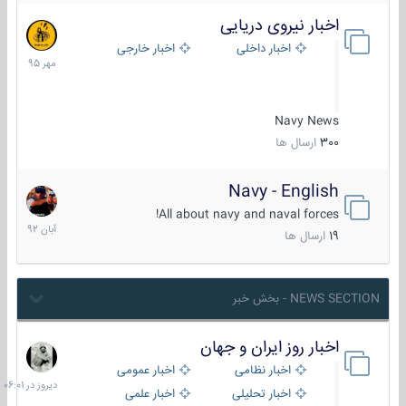
اخبار نیروی دریایی
27
مهر
اخبار داخلی
اخبار خارجی
1395
Navy News
300
ارسال ها
Navy - English
22
آبان
All about navy and naval forces!
1392
19
ارسال ها
NEWS SECTION - بخش خبر
اخبار روز ایران و جهان
دیروز
در
اخبار نظامی
اخبار عمومی
06:01
اخبار تحلیلی
اخبار علمی