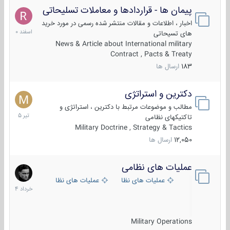
پیمان ها - قراردادها و معاملات تسلیحاتی
7
اسفند
اخبار ، اطلاعات و مقالات منتشر شده رسمی در مورد خرید
1400
های تسیحاتی
News & Article about International military
Contract , Pacts & Treaty
183
ارسال ها
دکترین و استراتژی
27
تیر
مطالب و موضوعات مرتبط با دکترین ، استراتژی و
1405
تاکتیکهای نظامی
Military Doctrine , Strategy & Tactics
12,050
ارسال ها
عملیات های نظامی
5
خرداد
عملیات های نظامی ایران
عملیات های نظامی خارجی
1404
Military Operations