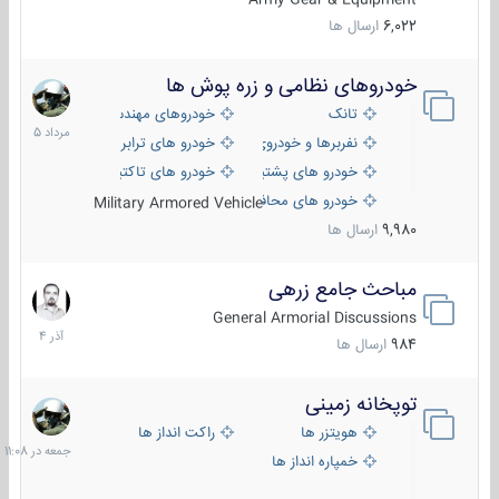
6,022
ارسال ها
خودروهای نظامی و زره پوش ها
2
مرداد
تانک
خودروهای مهندسی
1405
نفربرها و خودروی های رزمی پیاده نظام
خودرو های ترابری نظامی
خودرو های پشتیبانی آتش ، شناسایی و ضد تانک
خودرو های تاکتیکی نظامی
خودرو های محافظت شده
Military Armored Vehicle
9,980
ارسال ها
مباحث جامع زرهی
7
آذر
General Armorial Discussions
1404
984
ارسال ها
توپخانه زمینی
جمعه
در
هویتزر ها
راکت انداز ها
11:08
خمپاره انداز ها