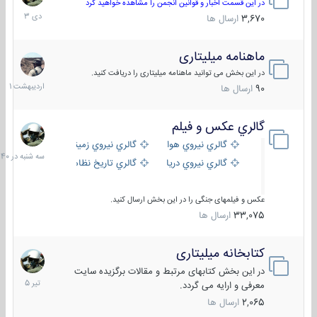
دی
در این قسمت اخبار و قوانین انجمن را مشاهده خواهید کرد
1403
3,670
ارسال ها
ماهنامه میلیتاری
30
اردیبهش
در این بخش می توانید ماهنامه میلیتاری را دریافت کنید.
1401
90
ارسال ها
گالري عكس و فيلم
سه
شنبه
گالري نيروي هوايي
گالري نيروي زميني
در
گالري نيروي دريايي
گالري تاریخ نظامی
15:40
عکس و فیلمهای جنگی را در این بخش ارسال کنید.
33,075
ارسال ها
کتابخانه میلیتاری
16
تیر
در این بخش کتابهای مرتبط و مقالات برگزیده سایت
1405
معرفی و ارایه می گردد.
2,065
ارسال ها