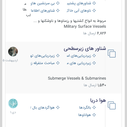
شناورهای پشتیبانی
بی سرنشین های دریایی
م
طا
ناوهای آبی خاکی و نیروبر
شناورهای اطلاعاتی و جاسوسی
لب
مربوط به انواع کشتیها و رزمناوها و ناوشکنها و ...
Military Surface Vessels
6,826
ارسال ها
شناور های زیرسطحی
31
اردیبهش
زیردریایی‌های استراتژیک
زیردریایی‌های تهاجمی
1405
زیردریایی های سبک
مباحث متفرقه زیرسطحی
Submerge Vessels & Submarines
1,540
ارسال ها
هوا دریا
12
دی
بالگردها
هواگردهای بال ثابت
1401
هواناوها