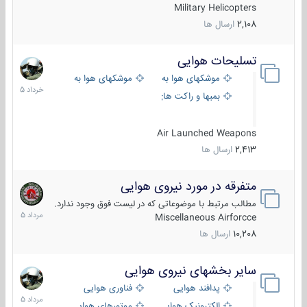
Military Helicopters
2,108
ارسال ها
تسلیحات هوایی
30
خرداد
موشکهای هوا به هوا
موشکهای هوا به سطح
1405
بمبها و راکت های هوایی
Air Launched Weapons
2,413
ارسال ها
متفرقه در مورد نیروی هوایی
7
مرداد
مطالب مرتبط با موضوعاتی که در لیست فوق وجود ندارد.
1405
Miscellaneous Airforcce
10,208
ارسال ها
سایر بخشهای نیروی هوایی
2
مرداد
پدافند هوایی
فناوری هوایی
1405
الکترونیک هوایی
موتورهای هوایی