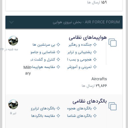
159
ارسال ها
AIR FORCE FORUM - بخش نیروی هوایی
هواپیماهای نظامی
سه
شنبه
جنگنده و رهگیر
بی سرنشین ها
در
پشتیبانی و ترابری
شناسایی و جاسوسی
18:26
هجومی و بمب افکن
کنترل و گشت دریایی
تمرینی و آموزشی
مقایسه هواپیماها
Milit
ary
Aircrafts
29,866
ارسال ها
بالگردهای نظامی
22
تیر
بالگردهای هجومی
بالگردهای ترابری
1405
بالگردهای شناسایی
مقایسه بالگردها