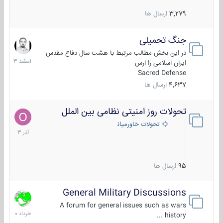
3,279
ارسال ها
جنگ تحمیلی
20
اسفند
در این بخش مطالب مرتبط با هشت سال دفاع مقدس
1403
ایران اسلامی را ارس
Sacred Defense
4,637
ارسال ها
تحولات روز امنیتی نظامی بین الملل
21
آذر
تحولات خاورمیانه
1403
95
ارسال ها
General Military Discussions
10
خرداد
A forum for general issues such as wars
1400
history ...