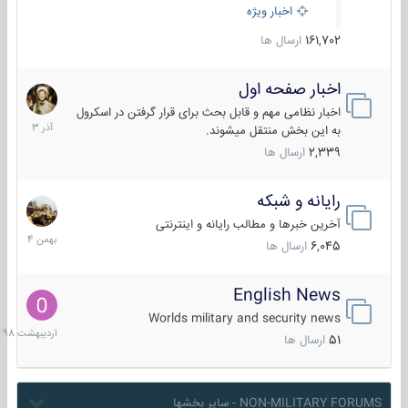
اخبار ویژه
161,702
ارسال ها
اخبار صفحه اول
7
آذر
اخبار نظامی مهم و قابل بحث برای قرار گرفتن در اسکرول
1403
به این بخش منتقل میشوند.
2,339
ارسال ها
رایانه و شبکه
30
بهمن
آخرین خبرها و مطالب رایانه و اینترنتی
1404
6,045
ارسال ها
English News
10
اردیبهش
Worlds military and security news
1398
51
ارسال ها
NON-MILITARY FORUMS - سایر بخشها