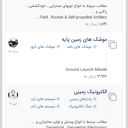
مطالب مربوط به انواع توپهای صحرایی ، خودکششی ،
راکتی و ...
Field , Rocket & Self-propelled Artillery ...
1,841
ارسال ها
موشک های زمین پایه
2
مرداد
موشک های بالستیک
موشک های کروز
1405
Ground Launch Missile
3,962
ارسال ها
الکترونیک زمینی
1
مهر
رادارهای زمینی
سیستم های ارتباطی و جمع آوری اطلاع
1403
جنگ الکترونیک
سیستم های کنترل آتش و تجهیزات الکتر
مطالب مرتبط با انواع وسایل و لوازم مخابراتی و ...
Terrestrial , Geocentric Electronics