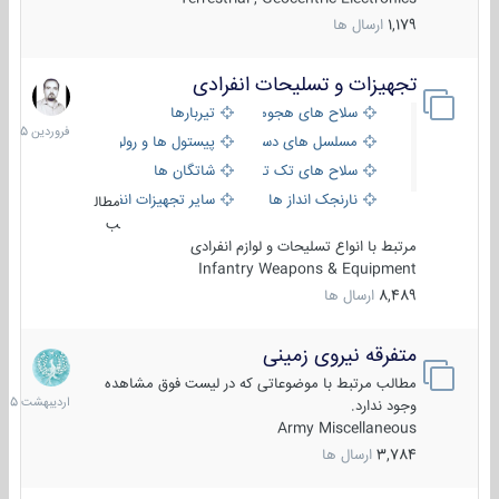
1,179
ارسال ها
تجهیزات و تسلیحات انفرادی
17
فروردین
سلاح های هجومی
تیربارها
1405
مسلسل های دستی
پیستول ها و رولورها
سلاح های تک تیر اندازی
شاتگان ها
نارنجک انداز ها
سایر تجهیزات انفرادی
مطال
ب
مرتبط با انواع تسلیحات و لوازم انفرادی
Infantry Weapons & Equipment
8,489
ارسال ها
متفرقه نیروی زمینی
27
اردیبهش
مطالب مرتبط با موضوعاتی که در لیست فوق مشاهده
1405
وجود ندارد.
Army Miscellaneous
3,784
ارسال ها