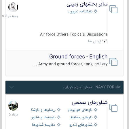
سایر بخشهای زمینی
جمعه
در
دانشنامه نیروی زمینی
11:16
Air force Others Topics & Discussions
179
ارسال ها
Ground forces - English
Army and ground forces, tank, artillery ...
NAVY FORUM - بخش نیروی دریایی
شناورهای سطحی
2
مرداد
ناوهای هواپیمابر و بالگرد بر
رزمناوها و ناوشکن‌ها
1405
ناوهای محافظ
ناوچه‌ها و شناورهای گشتی
شناورهای تندرو
مقایسه شناورها