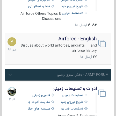
تاریخ نیروی هوایی
فضا و فضانوردی
دانشنامه هوایی
Air force Others Topics &
Discussions
19,094
ارسال ها
Airforce - English
15
مهر
Discuss about world airforces, aircrafts, ... and
1393
airforce history
27
ارسال ها
ARMY FORUM - بخش نیروی زمینی
ادوات و تسلیحات زمینی
21
آذر
تسلیحات زمینی
فناوری زمینی
1404
تاریخ نیروی زمینی
مقایسه ادوات جنگی
تسلیحات ضد زره
سیستم های حفاظت فعال
Army Gear & Equipment