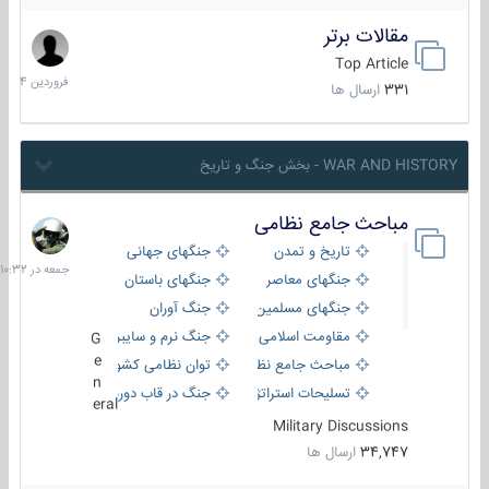
مقالات برتر
29
فروردین
Top Article
1404
331
ارسال ها
WAR AND HISTORY - بخش جنگ و تاریخ
مباحث جامع نظامی
جمعه
در
تاریخ و تمدن
جنگهای جهانی
10:32
جنگهای معاصر
جنگهای باستان
جنگهای مسلمین
جنگ آوران
مقاومت اسلامی
جنگ نرم و سایبری
G
e
مباحث جامع نظامی
توان نظامی کشورها
n
تسلیحات استراتژیک
جنگ در قاب دوربین
eral
Military Discussions
34,747
ارسال ها