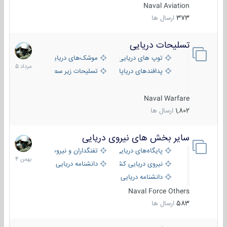
Naval Aviation
373
ارسال ها
تسلیحات دریایی
2
مرداد
توپ های دریایی
موشک‌های دریایی
1405
پدافندهای دریاپایه
تسلیحات زیر سطحی
Naval Warfare
1,802
ارسال ها
سایر بخش های نیروی دریایی
22
بهمن
پایگاه‌های دریایی
تفنگداران و نیروهای ویژه‌ی دریایی
1404
نیروی دریایی کشورهای مختلف
دانشنامه دریایی
دانشنامه دریایی کپی
Naval Force Others
583
ارسال ها