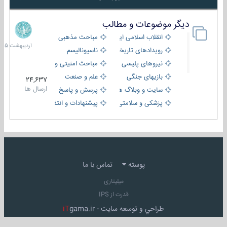
دیگر موضوعات و مطالب
8
اردیبهش
انقلاب اسلامی ایران
مباحث مذهبی
1405
رویدادهای تاریخی و مذهبی
ناسیونالیسم
نیروهای پلیسی
مباحث امنیتی و اطلاعاتی
بازیهای جنگی
علم و صنعت
24,637
ارسال ها
سایت و وبلاگ ها
پرسش و پاسخ
پزشکی و سلامتی
پیشنهادات و انتقادات
پوسته
تماس با ما
میلیتاری
قدرت از IPS
طراحي و توسعه سايت -
gama.ir
iT