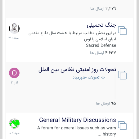
3,279
ارسال ها
جنگ تحمیلی
20
اسفند
در این بخش مطالب مرتبط با هشت سال دفاع مقدس
1403
ایران اسلامی را ارس
Sacred Defense
4,637
ارسال ها
تحولات روز امنیتی نظامی بین الملل
21
آذر
تحولات خاورمیانه
1403
95
ارسال ها
General Military Discussions
10
خرداد
A forum for general issues such as wars
1400
history ...