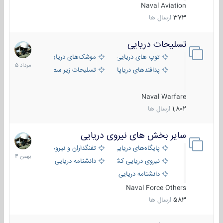
Naval Aviation
373
ارسال ها
تسلیحات دریایی
2
مرداد
توپ های دریایی
موشک‌های دریایی
1405
پدافندهای دریاپایه
تسلیحات زیر سطحی
Naval Warfare
1,802
ارسال ها
سایر بخش های نیروی دریایی
22
بهمن
پایگاه‌های دریایی
تفنگداران و نیروهای ویژه‌ی دریایی
1404
نیروی دریایی کشورهای مختلف
دانشنامه دریایی
دانشنامه دریایی کپی
Naval Force Others
583
ارسال ها