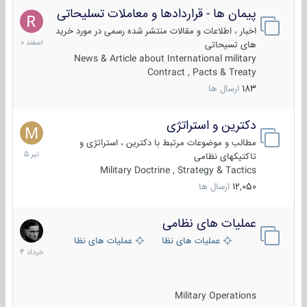
پیمان ها - قراردادها و معاملات تسلیحاتی
7
اسفند
اخبار ، اطلاعات و مقالات منتشر شده رسمی در مورد خرید
1400
های تسیحاتی
News & Article about International military
Contract , Pacts & Treaty
183
ارسال ها
دکترین و استراتژی
27
تیر
مطالب و موضوعات مرتبط با دکترین ، استراتژی و
1405
تاکتیکهای نظامی
Military Doctrine , Strategy & Tactics
12,050
ارسال ها
عملیات های نظامی
5
خرداد
عملیات های نظامی ایران
عملیات های نظامی خارجی
1404
Military Operations