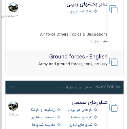
سایر بخشهای زمینی
17
ساعات
دانشنامه نیروی زمینی
قبل
Air force Others Topics & Discussions
180
ارسال ها
Ground forces - English
Army and ground forces, tank, artillery ...
NAVY FORUM - بخش نیروی دریایی
شناورهای سطحی
2
مرداد
ناوهای هواپیمابر و بالگرد بر
رزمناوها و ناوشکن‌ها
1405
ناوهای محافظ
ناوچه‌ها و شناورهای گشتی
شناورهای تندرو
مقایسه شناورها