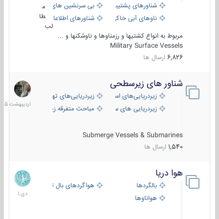
شناورهای پشتیبانی
بی سرنشین های دریایی
م
طا
ناوهای آبی خاکی و نیروبر
شناورهای اطلاعاتی و جاسوسی
لب
مربوط به انواع کشتیها و رزمناوها و ناوشکنها و ...
Military Surface Vessels
6,826
ارسال ها
شناور های زیرسطحی
31
اردیبهش
زیردریایی‌های استراتژیک
زیردریایی‌های تهاجمی
1405
زیردریایی های سبک
مباحث متفرقه زیرسطحی
Submerge Vessels & Submarines
1,540
ارسال ها
هوا دریا
12
دی
بالگردها
هواگردهای بال ثابت
1401
هواناوها