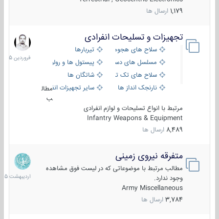
1,179
ارسال ها
تجهیزات و تسلیحات انفرادی
17
فروردین
سلاح های هجومی
تیربارها
1405
مسلسل های دستی
پیستول ها و رولورها
سلاح های تک تیر اندازی
شاتگان ها
نارنجک انداز ها
سایر تجهیزات انفرادی
مطال
ب
مرتبط با انواع تسلیحات و لوازم انفرادی
Infantry Weapons & Equipment
8,489
ارسال ها
متفرقه نیروی زمینی
27
اردیبهش
مطالب مرتبط با موضوعاتی که در لیست فوق مشاهده
1405
وجود ندارد.
Army Miscellaneous
3,784
ارسال ها