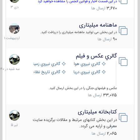
دی
در این قسمت اخبار و قوانین انجمن را مشاهده خواهید کرد
1403
3,670
ارسال ها
ماهنامه میلیتاری
30
اردیبهش
در این بخش می توانید ماهنامه میلیتاری را دریافت کنید.
1401
90
ارسال ها
گالري عكس و فيلم
سه
شنبه
گالري نيروي هوايي
گالري نيروي زميني
در
گالري نيروي دريايي
گالري تاریخ نظامی
15:40
عکس و فیلمهای جنگی را در این بخش ارسال کنید.
33,075
ارسال ها
کتابخانه میلیتاری
16
تیر
در این بخش کتابهای مرتبط و مقالات برگزیده سایت
1405
معرفی و ارایه می گردد.
2,065
ارسال ها