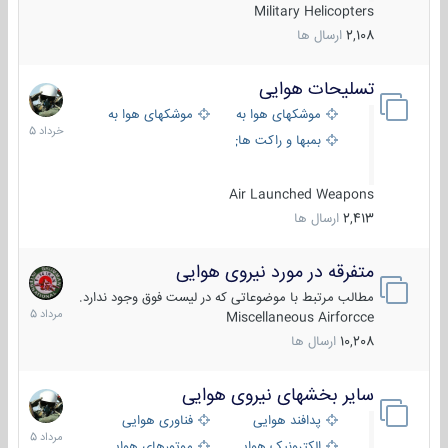
Military Helicopters
2,108
ارسال ها
تسلیحات هوایی
30
خرداد
موشکهای هوا به هوا
موشکهای هوا به سطح
1405
بمبها و راکت های هوایی
Air Launched Weapons
2,413
ارسال ها
متفرقه در مورد نیروی هوایی
7
مرداد
مطالب مرتبط با موضوعاتی که در لیست فوق وجود ندارد.
1405
Miscellaneous Airforcce
10,208
ارسال ها
سایر بخشهای نیروی هوایی
2
مرداد
پدافند هوایی
فناوری هوایی
1405
الکترونیک هوایی
موتورهای هوایی