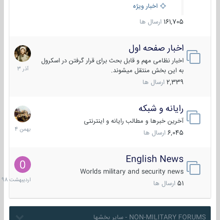
اخبار ویژه
161,705
ارسال ها
اخبار صفحه اول
7
آذر
اخبار نظامی مهم و قابل بحث برای قرار گرفتن در اسکرول
1403
به این بخش منتقل میشوند.
2,339
ارسال ها
رایانه و شبکه
30
بهمن
آخرین خبرها و مطالب رایانه و اینترنتی
1404
6,045
ارسال ها
English News
10
اردیبهش
Worlds military and security news
1398
51
ارسال ها
NON-MILITARY FORUMS - سایر بخشها