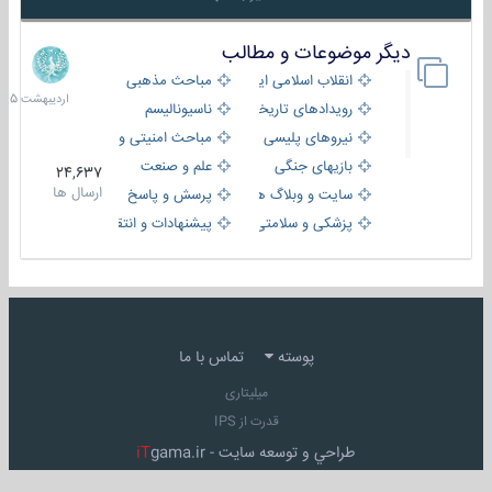
دیگر موضوعات و مطالب
8
اردیبهش
انقلاب اسلامی ایران
مباحث مذهبی
1405
رویدادهای تاریخی و مذهبی
ناسیونالیسم
نیروهای پلیسی
مباحث امنیتی و اطلاعاتی
بازیهای جنگی
علم و صنعت
24,637
ارسال ها
سایت و وبلاگ ها
پرسش و پاسخ
پزشکی و سلامتی
پیشنهادات و انتقادات
پوسته
تماس با ما
میلیتاری
قدرت از IPS
طراحي و توسعه سايت -
gama.ir
iT