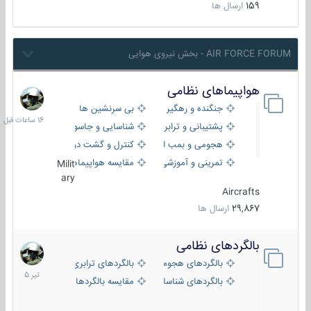
159
ارسال ها
AIR FORCE FORUM - بخش نیروی هوایی
هواپیماهای نظامی
16
ساعات
جنگنده و رهگیر
بی سرنشین ها
قبل
پشتیبانی و ترابری
شناسایی و جاسوسی
هجومی و بمب افکن
کنترل و گشت دریایی
تمرینی و آموزشی
مقایسه هواپیماها
Milit
ary
Aircrafts
29,867
ارسال ها
بالگردهای نظامی
22
تیر
بالگردهای هجومی
بالگردهای ترابری
1405
بالگردهای شناسایی
مقایسه بالگردها