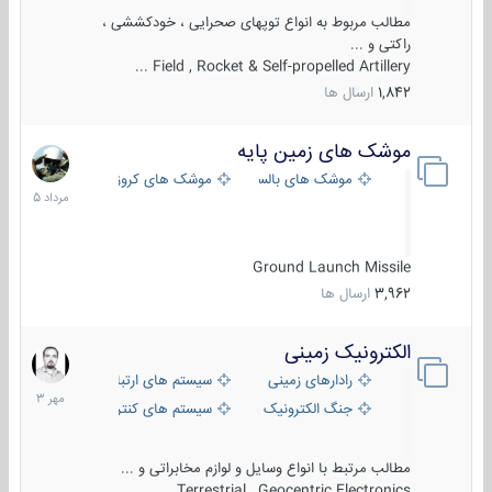
مطالب مربوط به انواع توپهای صحرایی ، خودکششی ،
راکتی و ...
Field , Rocket & Self-propelled Artillery ...
1,842
ارسال ها
موشک های زمین پایه
2
مرداد
موشک های بالستیک
موشک های کروز
1405
Ground Launch Missile
3,962
ارسال ها
الکترونیک زمینی
1
مهر
رادارهای زمینی
سیستم های ارتباطی و جمع آوری اطلاع
1403
جنگ الکترونیک
سیستم های کنترل آتش و تجهیزات الکتر
مطالب مرتبط با انواع وسایل و لوازم مخابراتی و ...
Terrestrial , Geocentric Electronics