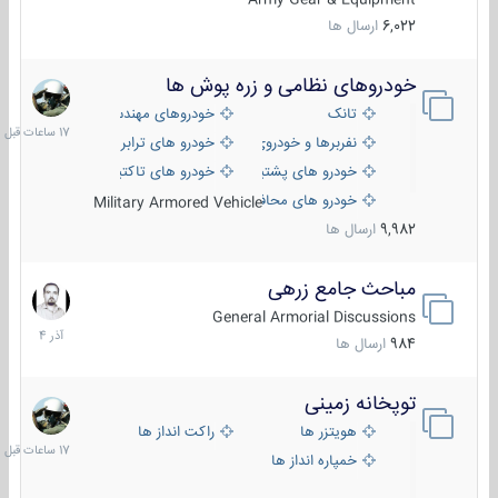
6,022
ارسال ها
خودروهای نظامی و زره پوش ها
17
ساعات
تانک
خودروهای مهندسی
قبل
نفربرها و خودروی های رزمی پیاده نظام
خودرو های ترابری نظامی
خودرو های پشتیبانی آتش ، شناسایی و ضد تانک
خودرو های تاکتیکی نظامی
خودرو های محافظت شده
Military Armored Vehicle
9,982
ارسال ها
مباحث جامع زرهی
7
آذر
General Armorial Discussions
1404
984
ارسال ها
توپخانه زمینی
17
ساعات
هویتزر ها
راکت انداز ها
قبل
خمپاره انداز ها