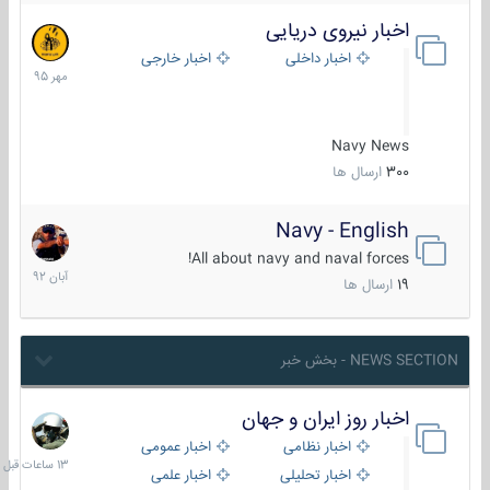
اخبار نیروی دریایی
27
مهر
اخبار داخلی
اخبار خارجی
1395
Navy News
300
ارسال ها
Navy - English
22
آبان
All about navy and naval forces!
1392
19
ارسال ها
NEWS SECTION - بخش خبر
اخبار روز ایران و جهان
13
ساعات
اخبار نظامی
اخبار عمومی
قبل
اخبار تحلیلی
اخبار علمی