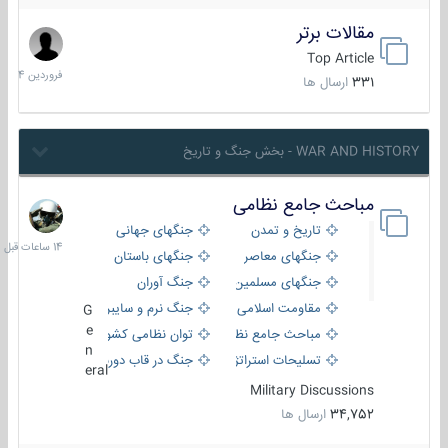
مقالات برتر
29
فروردین
Top Article
1404
331
ارسال ها
WAR AND HISTORY - بخش جنگ و تاریخ
مباحث جامع نظامی
14
ساعات
تاریخ و تمدن
جنگهای جهانی
قبل
جنگهای معاصر
جنگهای باستان
جنگهای مسلمین
جنگ آوران
مقاومت اسلامی
جنگ نرم و سایبری
G
e
مباحث جامع نظامی
توان نظامی کشورها
n
تسلیحات استراتژیک
جنگ در قاب دوربین
eral
Military Discussions
34,752
ارسال ها