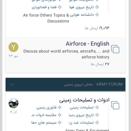
تاریخ نیروی هوایی
فضا و فضانوردی
دانشنامه هوایی
Air force Others Topics &
Discussions
19,094
ارسال ها
Airforce - English
15
مهر
Discuss about world airforces, aircrafts, ... and
1393
airforce history
27
ارسال ها
ARMY FORUM - بخش نیروی زمینی
ادوات و تسلیحات زمینی
21
آذر
تسلیحات زمینی
فناوری زمینی
1404
تاریخ نیروی زمینی
مقایسه ادوات جنگی
تسلیحات ضد زره
سیستم های حفاظت فعال
Army Gear & Equipment