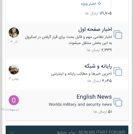
اخبار ویژه
161,705
ارسال ها
اخبار صفحه اول
7
آذر
اخبار نظامی مهم و قابل بحث برای قرار گرفتن در اسکرول
1403
به این بخش منتقل میشوند.
2,339
ارسال ها
رایانه و شبکه
30
بهمن
آخرین خبرها و مطالب رایانه و اینترنتی
1404
6,045
ارسال ها
English News
10
اردیبهش
Worlds military and security news
1398
51
ارسال ها
NON-MILITARY FORUMS - سایر بخشها