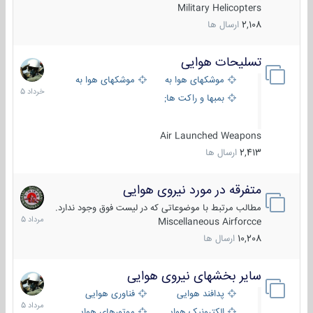
Military Helicopters
2,108
ارسال ها
تسلیحات هوایی
30
خرداد
موشکهای هوا به هوا
موشکهای هوا به سطح
1405
بمبها و راکت های هوایی
Air Launched Weapons
2,413
ارسال ها
متفرقه در مورد نیروی هوایی
7
مرداد
مطالب مرتبط با موضوعاتی که در لیست فوق وجود ندارد.
1405
Miscellaneous Airforcce
10,208
ارسال ها
سایر بخشهای نیروی هوایی
2
مرداد
پدافند هوایی
فناوری هوایی
1405
الکترونیک هوایی
موتورهای هوایی