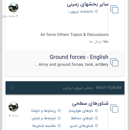
سایر بخشهای زمینی
3
ساعات
دانشنامه نیروی زمینی
قبل
Air force Others Topics & Discussions
180
ارسال ها
Ground forces - English
Army and ground forces, tank, artillery ...
NAVY FORUM - بخش نیروی دریایی
شناورهای سطحی
2
مرداد
ناوهای هواپیمابر و بالگرد بر
رزمناوها و ناوشکن‌ها
1405
ناوهای محافظ
ناوچه‌ها و شناورهای گشتی
شناورهای تندرو
مقایسه شناورها