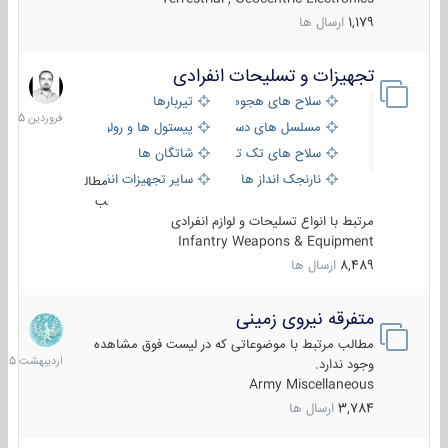
1,179
ارسال ها
تجهیزات و تسلیحات انفرادی
17
فروردین
سلاح های هجومی
تیربارها
1405
مسلسل های دستی
پیستول ها و رولورها
سلاح های تک تیر اندازی
شاتگان ها
نارنجک انداز ها
سایر تجهیزات انفرادی
مطال
ب
مرتبط با انواع تسلیحات و لوازم انفرادی
Infantry Weapons & Equipment
8,489
ارسال ها
متفرقه نیروی زمینی
27
اردیبهش
مطالب مرتبط با موضوعاتی که در لیست فوق مشاهده
1405
وجود ندارد.
Army Miscellaneous
3,784
ارسال ها