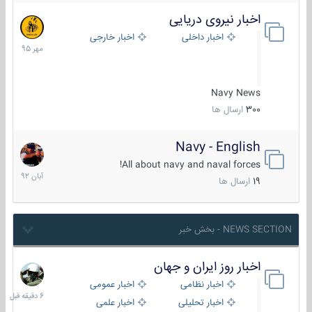
اخبار نیروی دریایی
27
مهر
اخبار داخلی
اخبار خارجی
1395
Navy News
300
ارسال ها
Navy - English
22
آبان
All about navy and naval forces!
1392
19
ارسال ها
NEWS SECTION - بخش خبر
اخبار روز ایران و جهان
6
دقیقه
اخبار نظامی
اخبار عمومی
قبل
اخبار تحلیلی
اخبار علمی