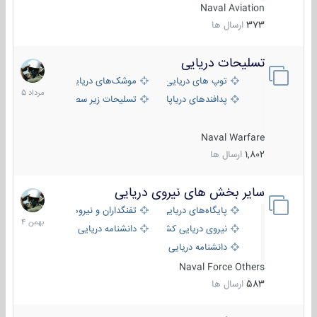
Naval Aviation
373
ارسال ها
تسلیحات دریایی
2
مرداد
توپ های دریایی
موشک‌های دریایی
1405
پدافندهای دریاپایه
تسلیحات زیر سطحی
Naval Warfare
1,802
ارسال ها
سایر بخش های نیروی دریایی
22
بهمن
پایگاه‌های دریایی
تفنگداران و نیروهای ویژه‌ی دریایی
1404
نیروی دریایی کشورهای مختلف
دانشنامه دریایی
دانشنامه دریایی کپی
Naval Force Others
583
ارسال ها