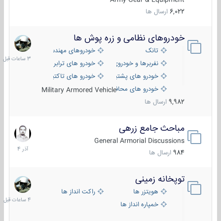
6,022
ارسال ها
خودروهای نظامی و زره پوش ها
3
ساعات
تانک
خودروهای مهندسی
قبل
نفربرها و خودروی های رزمی پیاده نظام
خودرو های ترابری نظامی
خودرو های پشتیبانی آتش ، شناسایی و ضد تانک
خودرو های تاکتیکی نظامی
خودرو های محافظت شده
Military Armored Vehicle
9,982
ارسال ها
مباحث جامع زرهی
7
آذر
General Armorial Discussions
1404
984
ارسال ها
توپخانه زمینی
4
ساعات
هویتزر ها
راکت انداز ها
قبل
خمپاره انداز ها