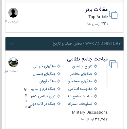
مقالات برتر
29
فروردین
Top Article
1404
331
ارسال ها
WAR AND HISTORY - بخش جنگ و تاریخ
مباحث جامع نظامی
1
ساعت
تاریخ و تمدن
جنگهای جهانی
قبل
جنگهای معاصر
جنگهای باستان
جنگهای مسلمین
جنگ آوران
مقاومت اسلامی
جنگ نرم و سایبری
G
e
مباحث جامع نظامی
توان نظامی کشورها
n
تسلیحات استراتژیک
جنگ در قاب دوربین
eral
Military Discussions
34,752
ارسال ها