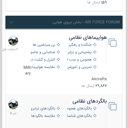
159
ارسال ها
AIR FORCE FORUM - بخش نیروی هوایی
هواپیماهای نظامی
2
ساعات
جنگنده و رهگیر
بی سرنشین ها
قبل
پشتیبانی و ترابری
شناسایی و جاسوسی
هجومی و بمب افکن
کنترل و گشت دریایی
تمرینی و آموزشی
مقایسه هواپیماها
Milit
ary
Aircrafts
29,867
ارسال ها
بالگردهای نظامی
22
تیر
بالگردهای هجومی
بالگردهای ترابری
1405
بالگردهای شناسایی
مقایسه بالگردها