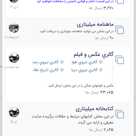
دی
در این قسمت اخبار و قوانین انجمن را مشاهده خواهید کرد
1403
3,670
ارسال ها
ماهنامه میلیتاری
30
اردیبهش
در این بخش می توانید ماهنامه میلیتاری را دریافت کنید.
1401
90
ارسال ها
گالري عكس و فيلم
سه
شنبه
گالري نيروي هوايي
گالري نيروي زميني
در
گالري نيروي دريايي
گالري تاریخ نظامی
15:40
عکس و فیلمهای جنگی را در این بخش ارسال کنید.
33,075
ارسال ها
کتابخانه میلیتاری
16
تیر
در این بخش کتابهای مرتبط و مقالات برگزیده سایت
1405
معرفی و ارایه می گردد.
2,065
ارسال ها