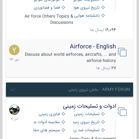
تاریخ نیروی هوایی
فضا و فضانوردی
دانشنامه هوایی
Air force Others Topics &
Discussions
19,094
ارسال ها
Airforce - English
15
مهر
Discuss about world airforces, aircrafts, ... and
1393
airforce history
27
ارسال ها
ARMY FORUM - بخش نیروی زمینی
ادوات و تسلیحات زمینی
21
آذر
تسلیحات زمینی
فناوری زمینی
1404
تاریخ نیروی زمینی
مقایسه ادوات جنگی
تسلیحات ضد زره
سیستم های حفاظت فعال
Army Gear & Equipment