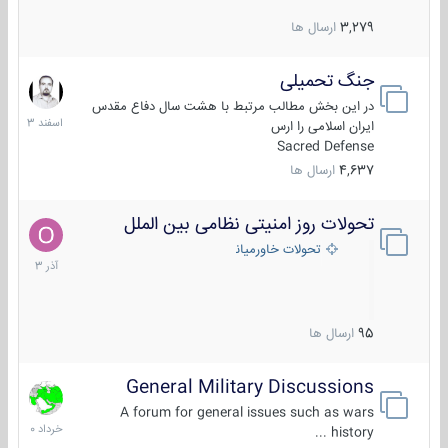
3,279
ارسال ها
جنگ تحمیلی
20
اسفند
در این بخش مطالب مرتبط با هشت سال دفاع مقدس
1403
ایران اسلامی را ارس
Sacred Defense
4,637
ارسال ها
تحولات روز امنیتی نظامی بین الملل
21
آذر
تحولات خاورمیانه
1403
95
ارسال ها
General Military Discussions
10
خرداد
A forum for general issues such as wars
1400
history ...