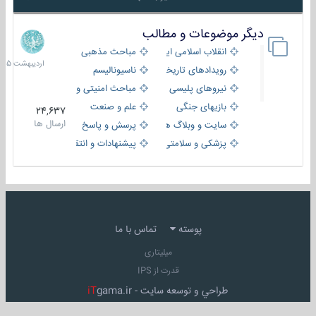
دیگر موضوعات و مطالب
8
اردیبهش
انقلاب اسلامی ایران
مباحث مذهبی
1405
رویدادهای تاریخی و مذهبی
ناسیونالیسم
نیروهای پلیسی
مباحث امنیتی و اطلاعاتی
بازیهای جنگی
علم و صنعت
24,637
ارسال ها
سایت و وبلاگ ها
پرسش و پاسخ
پزشکی و سلامتی
پیشنهادات و انتقادات
پوسته
تماس با ما
میلیتاری
قدرت از IPS
طراحي و توسعه سايت -
gama.ir
iT