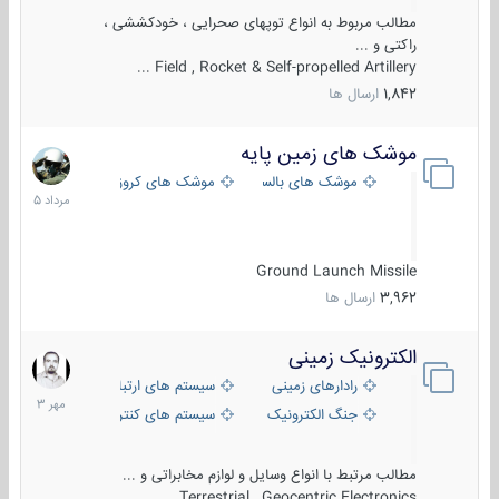
مطالب مربوط به انواع توپهای صحرایی ، خودکششی ،
راکتی و ...
Field , Rocket & Self-propelled Artillery ...
1,842
ارسال ها
موشک های زمین پایه
2
مرداد
موشک های بالستیک
موشک های کروز
1405
Ground Launch Missile
3,962
ارسال ها
الکترونیک زمینی
1
مهر
رادارهای زمینی
سیستم های ارتباطی و جمع آوری اطلاع
1403
جنگ الکترونیک
سیستم های کنترل آتش و تجهیزات الکتر
مطالب مرتبط با انواع وسایل و لوازم مخابراتی و ...
Terrestrial , Geocentric Electronics