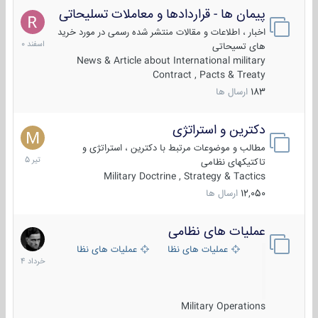
پیمان ها - قراردادها و معاملات تسلیحاتی
7
اسفند
اخبار ، اطلاعات و مقالات منتشر شده رسمی در مورد خرید
1400
های تسیحاتی
News & Article about International military
Contract , Pacts & Treaty
183
ارسال ها
دکترین و استراتژی
27
تیر
مطالب و موضوعات مرتبط با دکترین ، استراتژی و
1405
تاکتیکهای نظامی
Military Doctrine , Strategy & Tactics
12,050
ارسال ها
عملیات های نظامی
5
خرداد
عملیات های نظامی ایران
عملیات های نظامی خارجی
1404
Military Operations