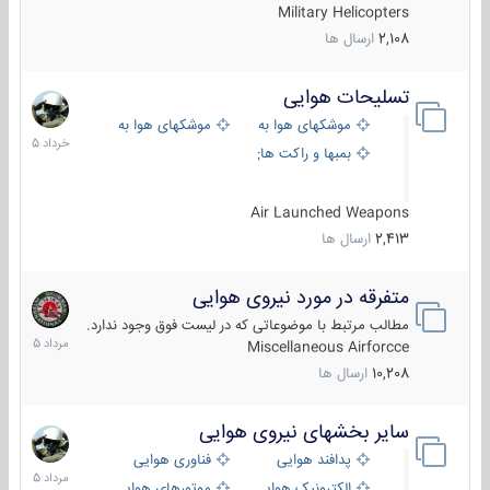
Military Helicopters
2,108
ارسال ها
تسلیحات هوایی
30
خرداد
موشکهای هوا به هوا
موشکهای هوا به سطح
1405
بمبها و راکت های هوایی
Air Launched Weapons
2,413
ارسال ها
متفرقه در مورد نیروی هوایی
7
مرداد
مطالب مرتبط با موضوعاتی که در لیست فوق وجود ندارد.
1405
Miscellaneous Airforcce
10,208
ارسال ها
سایر بخشهای نیروی هوایی
2
مرداد
پدافند هوایی
فناوری هوایی
1405
الکترونیک هوایی
موتورهای هوایی