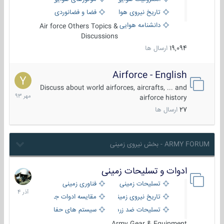
تاریخ نیروی هوایی
فضا و فضانوردی
دانشنامه هوایی
Air force Others Topics &
Discussions
19,094
ارسال ها
Airforce - English
15
مهر
Discuss about world airforces, aircrafts, ... and
1393
airforce history
27
ارسال ها
ARMY FORUM - بخش نیروی زمینی
ادوات و تسلیحات زمینی
21
آذر
تسلیحات زمینی
فناوری زمینی
1404
تاریخ نیروی زمینی
مقایسه ادوات جنگی
تسلیحات ضد زره
سیستم های حفاظت فعال
Army Gear & Equipment