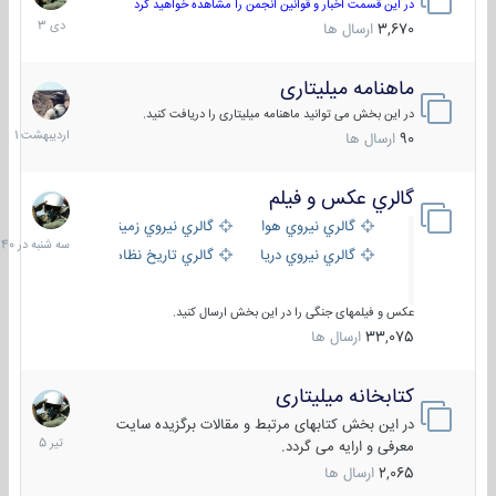
دی
در این قسمت اخبار و قوانین انجمن را مشاهده خواهید کرد
1403
3,670
ارسال ها
ماهنامه میلیتاری
30
اردیبهش
در این بخش می توانید ماهنامه میلیتاری را دریافت کنید.
1401
90
ارسال ها
گالري عكس و فيلم
سه
شنبه
گالري نيروي هوايي
گالري نيروي زميني
در
گالري نيروي دريايي
گالري تاریخ نظامی
15:40
عکس و فیلمهای جنگی را در این بخش ارسال کنید.
33,075
ارسال ها
کتابخانه میلیتاری
16
تیر
در این بخش کتابهای مرتبط و مقالات برگزیده سایت
1405
معرفی و ارایه می گردد.
2,065
ارسال ها