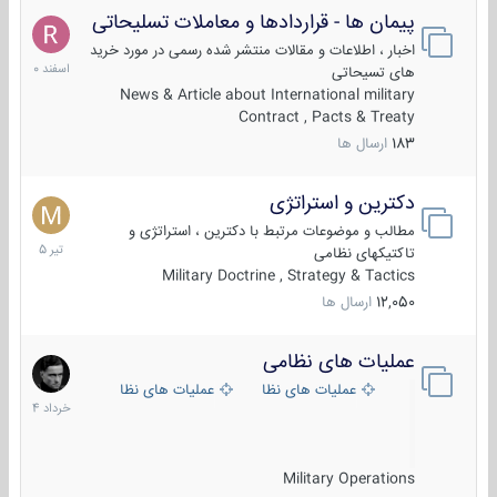
پیمان ها - قراردادها و معاملات تسلیحاتی
7
اسفند
اخبار ، اطلاعات و مقالات منتشر شده رسمی در مورد خرید
1400
های تسیحاتی
News & Article about International military
Contract , Pacts & Treaty
183
ارسال ها
دکترین و استراتژی
27
تیر
مطالب و موضوعات مرتبط با دکترین ، استراتژی و
1405
تاکتیکهای نظامی
Military Doctrine , Strategy & Tactics
12,050
ارسال ها
عملیات های نظامی
5
خرداد
عملیات های نظامی ایران
عملیات های نظامی خارجی
1404
Military Operations