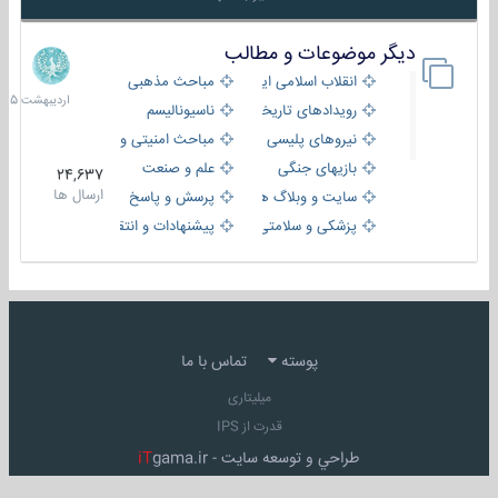
دیگر موضوعات و مطالب
8
اردیبهش
انقلاب اسلامی ایران
مباحث مذهبی
1405
رویدادهای تاریخی و مذهبی
ناسیونالیسم
نیروهای پلیسی
مباحث امنیتی و اطلاعاتی
بازیهای جنگی
علم و صنعت
24,637
ارسال ها
سایت و وبلاگ ها
پرسش و پاسخ
پزشکی و سلامتی
پیشنهادات و انتقادات
پوسته
تماس با ما
میلیتاری
قدرت از IPS
طراحي و توسعه سايت -
gama.ir
iT