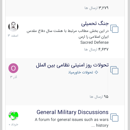
3,279
ارسال ها
جنگ تحمیلی
20
اسفند
در این بخش مطالب مرتبط با هشت سال دفاع مقدس
1403
ایران اسلامی را ارس
Sacred Defense
4,637
ارسال ها
تحولات روز امنیتی نظامی بین الملل
21
آذر
تحولات خاورمیانه
1403
95
ارسال ها
General Military Discussions
10
خرداد
A forum for general issues such as wars
1400
history ...