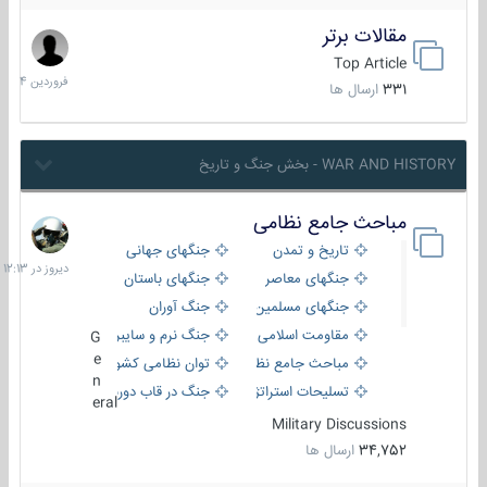
مقالات برتر
29
فروردین
Top Article
1404
331
ارسال ها
WAR AND HISTORY - بخش جنگ و تاریخ
مباحث جامع نظامی
دیروز
در
تاریخ و تمدن
جنگهای جهانی
12:13
جنگهای معاصر
جنگهای باستان
جنگهای مسلمین
جنگ آوران
مقاومت اسلامی
جنگ نرم و سایبری
G
e
مباحث جامع نظامی
توان نظامی کشورها
n
تسلیحات استراتژیک
جنگ در قاب دوربین
eral
Military Discussions
34,752
ارسال ها