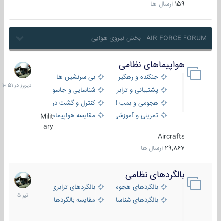
159
ارسال ها
AIR FORCE FORUM - بخش نیروی هوایی
هواپیماهای نظامی
دیروز
در
جنگنده و رهگیر
بی سرنشین ها
10:51
پشتیبانی و ترابری
شناسایی و جاسوسی
هجومی و بمب افکن
کنترل و گشت دریایی
تمرینی و آموزشی
مقایسه هواپیماها
Milit
ary
Aircrafts
29,867
ارسال ها
بالگردهای نظامی
22
تیر
بالگردهای هجومی
بالگردهای ترابری
1405
بالگردهای شناسایی
مقایسه بالگردها