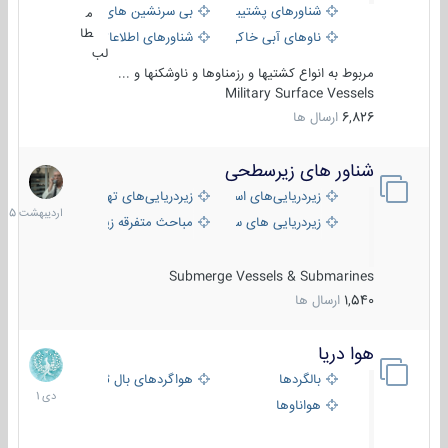
شناورهای پشتیبانی
بی سرنشین های دریایی
م
طا
ناوهای آبی خاکی و نیروبر
شناورهای اطلاعاتی و جاسوسی
لب
مربوط به انواع کشتیها و رزمناوها و ناوشکنها و ...
Military Surface Vessels
6,826
ارسال ها
شناور های زیرسطحی
31
اردیبهش
زیردریایی‌های استراتژیک
زیردریایی‌های تهاجمی
1405
زیردریایی های سبک
مباحث متفرقه زیرسطحی
Submerge Vessels & Submarines
1,540
ارسال ها
هوا دریا
12
دی
بالگردها
هواگردهای بال ثابت
1401
هواناوها