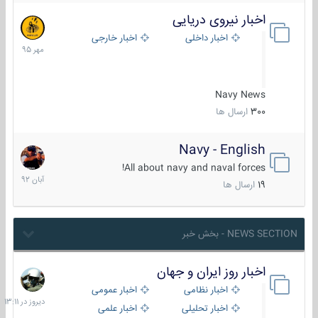
اخبار نیروی دریایی
27
مهر
اخبار داخلی
اخبار خارجی
1395
Navy News
300
ارسال ها
Navy - English
22
آبان
All about navy and naval forces!
1392
19
ارسال ها
NEWS SECTION - بخش خبر
اخبار روز ایران و جهان
دیروز
در
اخبار نظامی
اخبار عمومی
13:11
اخبار تحلیلی
اخبار علمی