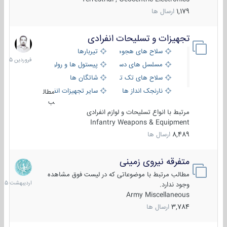
1,179
ارسال ها
تجهیزات و تسلیحات انفرادی
17
فروردین
سلاح های هجومی
تیربارها
1405
مسلسل های دستی
پیستول ها و رولورها
سلاح های تک تیر اندازی
شاتگان ها
نارنجک انداز ها
سایر تجهیزات انفرادی
مطال
ب
مرتبط با انواع تسلیحات و لوازم انفرادی
Infantry Weapons & Equipment
8,489
ارسال ها
متفرقه نیروی زمینی
27
اردیبهش
مطالب مرتبط با موضوعاتی که در لیست فوق مشاهده
1405
وجود ندارد.
Army Miscellaneous
3,784
ارسال ها