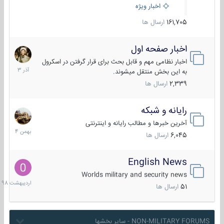
اخبار ویژه
161,705
ارسال ها
اخبار صفحه اول
7
آذر
اخبار نظامی مهم و قابل بحث برای قرار گرفتن در اسکرول
1403
به این بخش منتقل میشوند.
2,339
ارسال ها
رایانه و شبکه
30
بهمن
آخرین خبرها و مطالب رایانه و اینترنتی
1404
6,045
ارسال ها
English News
10
اردیبهش
Worlds military and security news
1398
51
ارسال ها
NON-MILITARY FORUMS - سایر بخشها