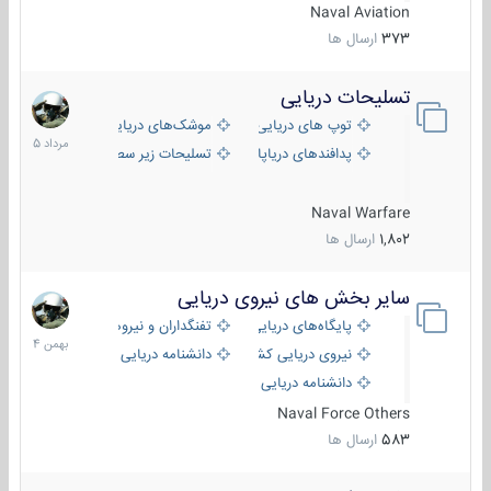
Naval Aviation
373
ارسال ها
تسلیحات دریایی
2
مرداد
توپ های دریایی
موشک‌های دریایی
1405
پدافندهای دریاپایه
تسلیحات زیر سطحی
Naval Warfare
1,802
ارسال ها
سایر بخش های نیروی دریایی
22
بهمن
پایگاه‌های دریایی
تفنگداران و نیروهای ویژه‌ی دریایی
1404
نیروی دریایی کشورهای مختلف
دانشنامه دریایی
دانشنامه دریایی کپی
Naval Force Others
583
ارسال ها