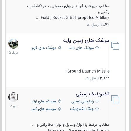
مطالب مربوط به انواع توپهای صحرایی ، خودکششی ،
راکتی و ...
Field , Rocket & Self-propelled Artillery ...
1,842
ارسال ها
موشک های زمین پایه
2
مرداد
موشک های بالستیک
موشک های کروز
1405
Ground Launch Missile
3,962
ارسال ها
الکترونیک زمینی
1
مهر
رادارهای زمینی
سیستم های ارتباطی و جمع آوری اطلاع
1403
جنگ الکترونیک
سیستم های کنترل آتش و تجهیزات الکتر
مطالب مرتبط با انواع وسایل و لوازم مخابراتی و ...
Terrestrial , Geocentric Electronics