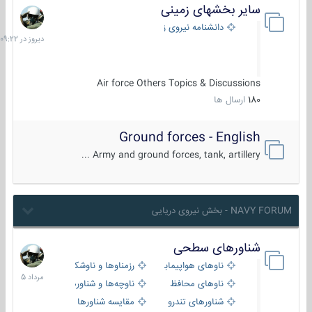
سایر بخشهای زمینی
دیروز
در
دانشنامه نیروی زمینی
09:22
Air force Others Topics & Discussions
180
ارسال ها
Ground forces - English
Army and ground forces, tank, artillery ...
NAVY FORUM - بخش نیروی دریایی
شناورهای سطحی
2
مرداد
ناوهای هواپیمابر و بالگرد بر
رزمناوها و ناوشکن‌ها
1405
ناوهای محافظ
ناوچه‌ها و شناورهای گشتی
شناورهای تندرو
مقایسه شناورها