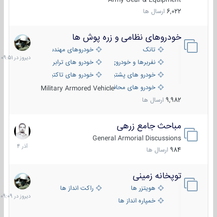
6,022
ارسال ها
خودروهای نظامی و زره پوش ها
دیروز
در
تانک
خودروهای مهندسی
09:51
نفربرها و خودروی های رزمی پیاده نظام
خودرو های ترابری نظامی
خودرو های پشتیبانی آتش ، شناسایی و ضد تانک
خودرو های تاکتیکی نظامی
خودرو های محافظت شده
Military Armored Vehicle
9,982
ارسال ها
مباحث جامع زرهی
7
آذر
General Armorial Discussions
1404
984
ارسال ها
توپخانه زمینی
دیروز
در
هویتزر ها
راکت انداز ها
09:09
خمپاره انداز ها