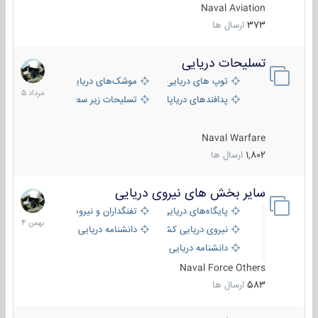
Naval Aviation
373
ارسال ها
تسلیحات دریایی
2
مرداد
توپ های دریایی
موشک‌های دریایی
1405
پدافندهای دریاپایه
تسلیحات زیر سطحی
Naval Warfare
1,802
ارسال ها
سایر بخش های نیروی دریایی
22
بهمن
پایگاه‌های دریایی
تفنگداران و نیروهای ویژه‌ی دریایی
1404
نیروی دریایی کشورهای مختلف
دانشنامه دریایی
دانشنامه دریایی کپی
Naval Force Others
583
ارسال ها