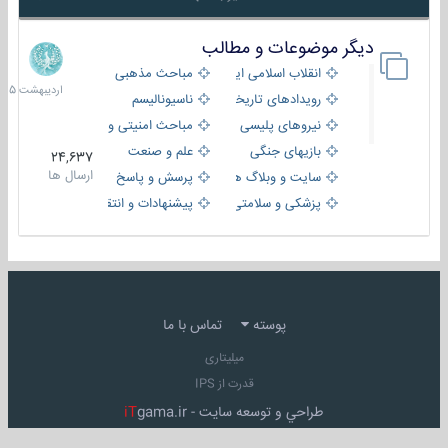
دیگر موضوعات و مطالب
8
اردیبهش
انقلاب اسلامی ایران
مباحث مذهبی
1405
رویدادهای تاریخی و مذهبی
ناسیونالیسم
نیروهای پلیسی
مباحث امنیتی و اطلاعاتی
بازیهای جنگی
علم و صنعت
24,637
ارسال ها
سایت و وبلاگ ها
پرسش و پاسخ
پزشکی و سلامتی
پیشنهادات و انتقادات
پوسته
تماس با ما
میلیتاری
قدرت از IPS
طراحي و توسعه سايت -
gama.ir
iT