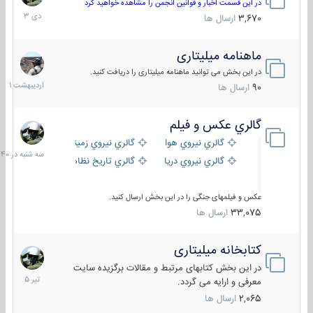
دی
در این قسمت اخبار و قوانین انجمن را مشاهده خواهید کرد
1403
3,670
ارسال ها
ماهنامه میلیتاری
30
اردیبهش
در این بخش می توانید ماهنامه میلیتاری را دریافت کنید.
1401
90
ارسال ها
گالري عكس و فيلم
سه
شنبه
گالري نيروي هوايي
گالري نيروي زميني
در
گالري نيروي دريايي
گالري تاریخ نظامی
15:40
عکس و فیلمهای جنگی را در این بخش ارسال کنید.
33,075
ارسال ها
کتابخانه میلیتاری
16
تیر
در این بخش کتابهای مرتبط و مقالات برگزیده سایت
1405
معرفی و ارایه می گردد.
2,065
ارسال ها