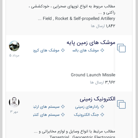
مطالب مربوط به انواع توپهای صحرایی ، خودکششی ،
راکتی و ...
Field , Rocket & Self-propelled Artillery ...
1,842
ارسال ها
موشک های زمین پایه
2
مرداد
موشک های بالستیک
موشک های کروز
1405
Ground Launch Missile
3,962
ارسال ها
الکترونیک زمینی
1
مهر
رادارهای زمینی
سیستم های ارتباطی و جمع آوری اطلاع
1403
جنگ الکترونیک
سیستم های کنترل آتش و تجهیزات الکتر
مطالب مرتبط با انواع وسایل و لوازم مخابراتی و ...
Terrestrial , Geocentric Electronics