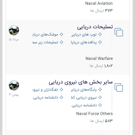
Naval Aviation
373
ارسال ها
تسلیحات دریایی
2
مرداد
توپ های دریایی
موشک‌های دریایی
1405
پدافندهای دریاپایه
تسلیحات زیر سطحی
Naval Warfare
1,802
ارسال ها
سایر بخش های نیروی دریایی
22
بهمن
پایگاه‌های دریایی
تفنگداران و نیروهای ویژه‌ی دریایی
1404
نیروی دریایی کشورهای مختلف
دانشنامه دریایی
دانشنامه دریایی کپی
Naval Force Others
583
ارسال ها