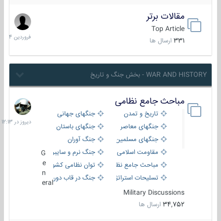
مقالات برتر
29
فروردین
Top Article
1404
331
ارسال ها
WAR AND HISTORY - بخش جنگ و تاریخ
مباحث جامع نظامی
دیروز
در
تاریخ و تمدن
جنگهای جهانی
12:13
جنگهای معاصر
جنگهای باستان
جنگهای مسلمین
جنگ آوران
مقاومت اسلامی
جنگ نرم و سایبری
G
e
مباحث جامع نظامی
توان نظامی کشورها
n
تسلیحات استراتژیک
جنگ در قاب دوربین
eral
Military Discussions
34,752
ارسال ها