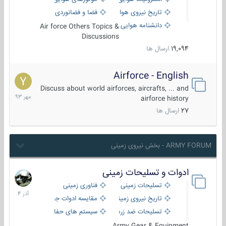
تاریخ نیروی هوایی
فضا و فضانوردی
دانشنامه هوایی
Air force Others Topics &
Discussions
19,094
ارسال ها
Airforce - English
15
مهر
Discuss about world airforces, aircrafts, ... and
1393
airforce history
27
ارسال ها
ARMY FORUM - بخش نیروی زمینی
ادوات و تسلیحات زمینی
21
آذر
تسلیحات زمینی
فناوری زمینی
1404
تاریخ نیروی زمینی
مقایسه ادوات جنگی
تسلیحات ضد زره
سیستم های حفاظت فعال
Army Gear & Equipment