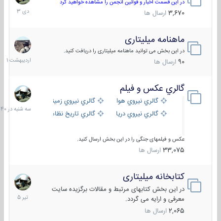
دی
در این قسمت اخبار و قوانین انجمن را مشاهده خواهید کرد
1403
3,670
ارسال ها
ماهنامه میلیتاری
30
اردیبهش
در این بخش می توانید ماهنامه میلیتاری را دریافت کنید.
1401
90
ارسال ها
گالري عكس و فيلم
سه
شنبه
گالري نيروي هوايي
گالري نيروي زميني
در
گالري نيروي دريايي
گالري تاریخ نظامی
15:40
عکس و فیلمهای جنگی را در این بخش ارسال کنید.
33,075
ارسال ها
کتابخانه میلیتاری
16
تیر
در این بخش کتابهای مرتبط و مقالات برگزیده سایت
1405
معرفی و ارایه می گردد.
2,065
ارسال ها