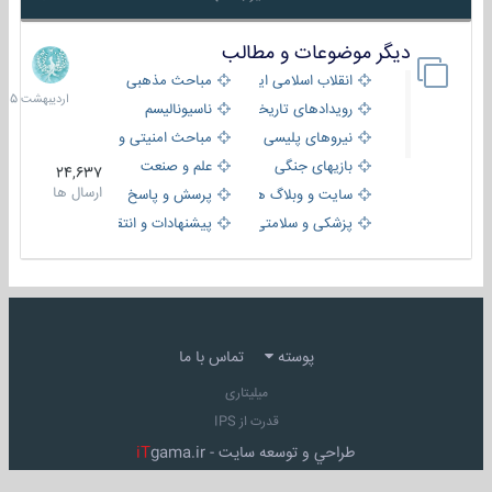
دیگر موضوعات و مطالب
8
اردیبهش
انقلاب اسلامی ایران
مباحث مذهبی
1405
رویدادهای تاریخی و مذهبی
ناسیونالیسم
نیروهای پلیسی
مباحث امنیتی و اطلاعاتی
بازیهای جنگی
علم و صنعت
24,637
ارسال ها
سایت و وبلاگ ها
پرسش و پاسخ
پزشکی و سلامتی
پیشنهادات و انتقادات
پوسته
تماس با ما
میلیتاری
قدرت از IPS
طراحي و توسعه سايت -
gama.ir
iT