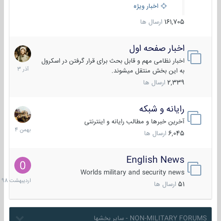
اخبار ویژه
161,705
ارسال ها
اخبار صفحه اول
7
آذر
اخبار نظامی مهم و قابل بحث برای قرار گرفتن در اسکرول
1403
به این بخش منتقل میشوند.
2,339
ارسال ها
رایانه و شبکه
30
بهمن
آخرین خبرها و مطالب رایانه و اینترنتی
1404
6,045
ارسال ها
English News
10
اردیبهش
Worlds military and security news
1398
51
ارسال ها
NON-MILITARY FORUMS - سایر بخشها