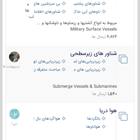
شناورهای پشتیبانی
بی سرنشین های دریایی
م
طا
ناوهای آبی خاکی و نیروبر
شناورهای اطلاعاتی و جاسوسی
لب
مربوط به انواع کشتیها و رزمناوها و ناوشکنها و ...
Military Surface Vessels
6,826
ارسال ها
شناور های زیرسطحی
31
اردیبهش
زیردریایی‌های استراتژیک
زیردریایی‌های تهاجمی
1405
زیردریایی های سبک
مباحث متفرقه زیرسطحی
Submerge Vessels & Submarines
1,540
ارسال ها
هوا دریا
12
دی
بالگردها
هواگردهای بال ثابت
1401
هواناوها