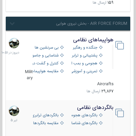
159
ارسال ها
AIR FORCE FORUM - بخش نیروی هوایی
هواپیماهای نظامی
دیروز
در
جنگنده و رهگیر
بی سرنشین ها
10:51
پشتیبانی و ترابری
شناسایی و جاسوسی
هجومی و بمب افکن
کنترل و گشت دریایی
تمرینی و آموزشی
مقایسه هواپیماها
Milit
ary
Aircrafts
29,867
ارسال ها
بالگردهای نظامی
22
تیر
بالگردهای هجومی
بالگردهای ترابری
1405
بالگردهای شناسایی
مقایسه بالگردها