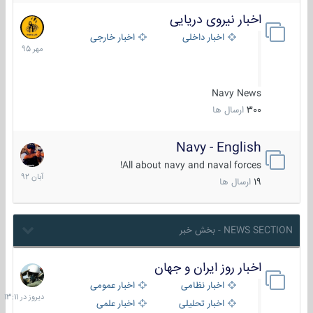
اخبار نیروی دریایی
27
مهر
اخبار داخلی
اخبار خارجی
1395
Navy News
300
ارسال ها
Navy - English
22
آبان
All about navy and naval forces!
1392
19
ارسال ها
NEWS SECTION - بخش خبر
اخبار روز ایران و جهان
دیروز
در
اخبار نظامی
اخبار عمومی
13:11
اخبار تحلیلی
اخبار علمی