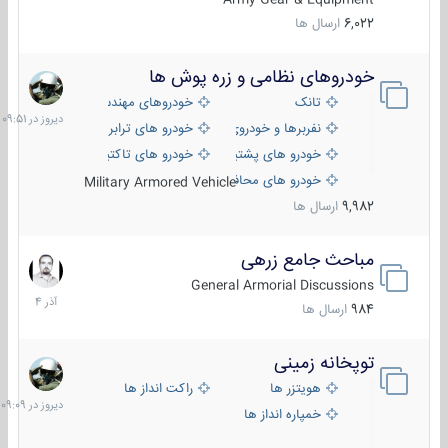
6,022
ارسال ها
خودروهای نظامی و زره پوش ها
دیروز
در
تانک
خودروهای مهندسی
09:51
نفربرها و خودروی های رزمی پیاده نظام
خودرو های ترابری نظامی
خودرو های پشتیبانی آتش ، شناسایی و ضد تانک
خودرو های تاکتیکی نظامی
خودرو های محافظت شده
Military Armored Vehicle
9,982
ارسال ها
مباحث جامع زرهی
7
آذر
General Armorial Discussions
1404
984
ارسال ها
توپخانه زمینی
دیروز
در
هویتزر ها
راکت انداز ها
09:09
خمپاره انداز ها