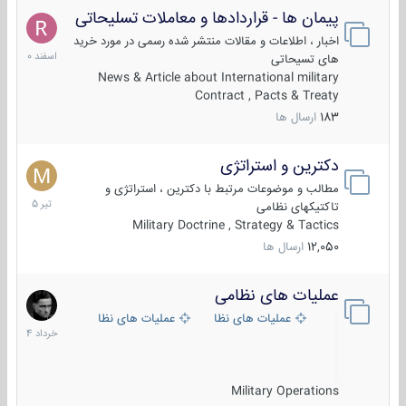
پیمان ها - قراردادها و معاملات تسلیحاتی
7
اسفند
اخبار ، اطلاعات و مقالات منتشر شده رسمی در مورد خرید
1400
های تسیحاتی
News & Article about International military
Contract , Pacts & Treaty
183
ارسال ها
دکترین و استراتژی
27
تیر
مطالب و موضوعات مرتبط با دکترین ، استراتژی و
1405
تاکتیکهای نظامی
Military Doctrine , Strategy & Tactics
12,050
ارسال ها
عملیات های نظامی
5
خرداد
عملیات های نظامی ایران
عملیات های نظامی خارجی
1404
Military Operations