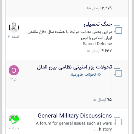
3,279
ارسال ها
جنگ تحمیلی
20
اسفند
در این بخش مطالب مرتبط با هشت سال دفاع مقدس
1403
ایران اسلامی را ارس
Sacred Defense
4,637
ارسال ها
تحولات روز امنیتی نظامی بین الملل
21
آذر
تحولات خاورمیانه
1403
95
ارسال ها
General Military Discussions
10
خرداد
A forum for general issues such as wars
1400
history ...