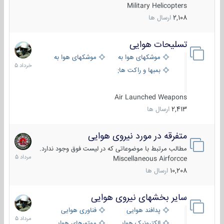
Military Helicopters
2,108
ارسال ها
تسلیحات هوایی
30
خرداد
موشکهای هوا به هوا
موشکهای هوا به سطح
1405
بمبها و راکت های هوایی
Air Launched Weapons
2,413
ارسال ها
متفرقه در مورد نیروی هوایی
7
مرداد
مطالب مرتبط با موضوعاتی که در لیست فوق وجود ندارد.
1405
Miscellaneous Airforcce
10,208
ارسال ها
سایر بخشهای نیروی هوایی
2
مرداد
پدافند هوایی
فناوری هوایی
1405
الکترونیک هوایی
موتورهای هوایی