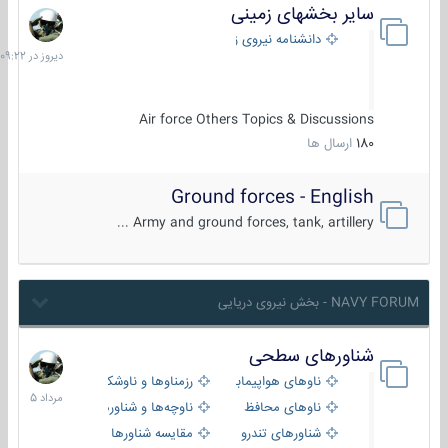
سایر بخشهای زمینی
دیروز
در
دانشنامه نیروی زمینی
09:22
Air force Others Topics & Discussions
180
ارسال ها
Ground forces - English
Army and ground forces, tank, artillery ...
NAVY FORUM - بخش نیروی دریایی
شناورهای سطحی
2
مرداد
ناوهای هواپیمابر و بالگرد بر
رزمناوها و ناوشکن‌ها
1405
ناوهای محافظ
ناوچه‌ها و شناورهای گشتی
شناورهای تندرو
مقایسه شناورها