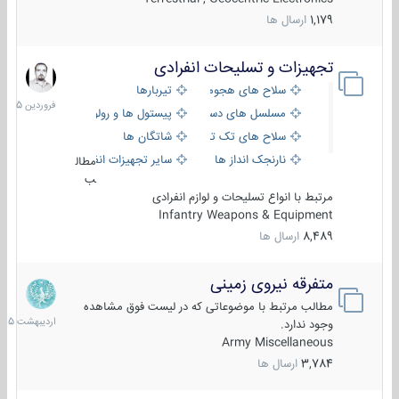
1,179
ارسال ها
تجهیزات و تسلیحات انفرادی
17
فروردین
سلاح های هجومی
تیربارها
1405
مسلسل های دستی
پیستول ها و رولورها
سلاح های تک تیر اندازی
شاتگان ها
نارنجک انداز ها
سایر تجهیزات انفرادی
مطال
ب
مرتبط با انواع تسلیحات و لوازم انفرادی
Infantry Weapons & Equipment
8,489
ارسال ها
متفرقه نیروی زمینی
27
اردیبهش
مطالب مرتبط با موضوعاتی که در لیست فوق مشاهده
1405
وجود ندارد.
Army Miscellaneous
3,784
ارسال ها