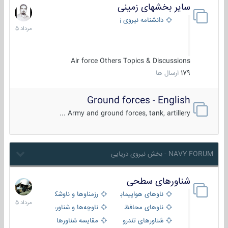
سایر بخشهای زمینی
9
مرداد
دانشنامه نیروی زمینی
1405
Air force Others Topics & Discussions
179
ارسال ها
Ground forces - English
Army and ground forces, tank, artillery ...
NAVY FORUM - بخش نیروی دریایی
شناورهای سطحی
2
مرداد
ناوهای هواپیمابر و بالگرد بر
رزمناوها و ناوشکن‌ها
1405
ناوهای محافظ
ناوچه‌ها و شناورهای گشتی
شناورهای تندرو
مقایسه شناورها