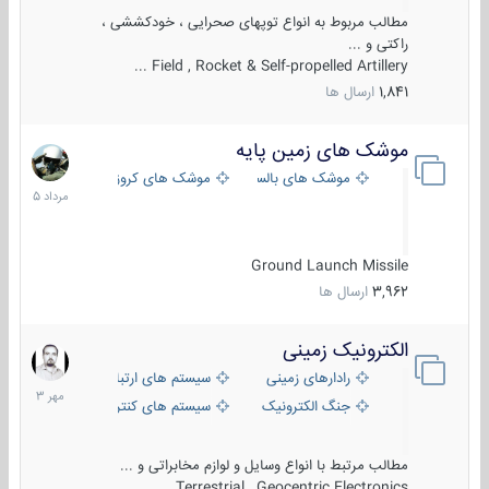
مطالب مربوط به انواع توپهای صحرایی ، خودکششی ،
راکتی و ...
Field , Rocket & Self-propelled Artillery ...
1,841
ارسال ها
موشک های زمین پایه
2
مرداد
موشک های بالستیک
موشک های کروز
1405
Ground Launch Missile
3,962
ارسال ها
الکترونیک زمینی
1
مهر
رادارهای زمینی
سیستم های ارتباطی و جمع آوری اطلاع
1403
جنگ الکترونیک
سیستم های کنترل آتش و تجهیزات الکتر
مطالب مرتبط با انواع وسایل و لوازم مخابراتی و ...
Terrestrial , Geocentric Electronics