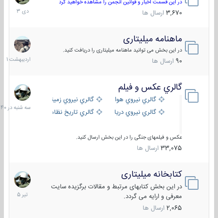
دی
در این قسمت اخبار و قوانین انجمن را مشاهده خواهید کرد
1403
3,670
ارسال ها
ماهنامه میلیتاری
30
اردیبهش
در این بخش می توانید ماهنامه میلیتاری را دریافت کنید.
1401
90
ارسال ها
گالري عكس و فيلم
سه
شنبه
گالري نيروي هوايي
گالري نيروي زميني
در
گالري نيروي دريايي
گالري تاریخ نظامی
15:40
عکس و فیلمهای جنگی را در این بخش ارسال کنید.
33,075
ارسال ها
کتابخانه میلیتاری
16
تیر
در این بخش کتابهای مرتبط و مقالات برگزیده سایت
1405
معرفی و ارایه می گردد.
2,065
ارسال ها