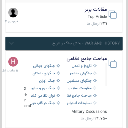
مقالات برتر
29
فروردین
Top Article
1404
331
ارسال ها
WAR AND HISTORY - بخش جنگ و تاریخ
مباحث جامع نظامی
5
ساعات
تاریخ و تمدن
جنگهای جهانی
قبل
جنگهای معاصر
جنگهای باستان
جنگهای مسلمین
جنگ آوران
مقاومت اسلامی
جنگ نرم و سایبری
G
e
مباحث جامع نظامی
توان نظامی کشورها
n
تسلیحات استراتژیک
جنگ در قاب دوربین
eral
Military Discussions
34,750
ارسال ها