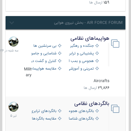
159
ارسال ها
AIR FORCE FORUM - بخش نیروی هوایی
هواپیماهای نظامی
سه
شنبه
جنگنده و رهگیر
بی سرنشین ها
در
پشتیبانی و ترابری
شناسایی و جاسوسی
18:26
هجومی و بمب افکن
کنترل و گشت دریایی
تمرینی و آموزشی
مقایسه هواپیماها
Milit
ary
Aircrafts
29,866
ارسال ها
بالگردهای نظامی
22
تیر
بالگردهای هجومی
بالگردهای ترابری
1405
بالگردهای شناسایی
مقایسه بالگردها