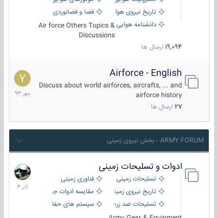
تاریخ نیروی هوایی
فضا و فضانوردی
دانشنامه هوایی
Air force Others Topics &
Discussions
19,094
ارسال ها
Airforce - English
15
مهر
Discuss about world airforces, aircrafts, ... and
1393
airforce history
27
ارسال ها
ARMY FORUM - بخش نیروی زمینی
ادوات و تسلیحات زمینی
21
آذر
تسلیحات زمینی
فناوری زمینی
1404
تاریخ نیروی زمینی
مقایسه ادوات جنگی
تسلیحات ضد زره
سیستم های حفاظت فعال
Army Gear & Equipment