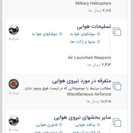
Military Helicopters
2,108
ارسال ها
تسلیحات هوایی
30
خرداد
موشکهای هوا به هوا
موشکهای هوا به سطح
1405
بمبها و راکت های هوایی
Air Launched Weapons
2,413
ارسال ها
متفرقه در مورد نیروی هوایی
7
مرداد
مطالب مرتبط با موضوعاتی که در لیست فوق وجود ندارد.
1405
Miscellaneous Airforcce
10,208
ارسال ها
سایر بخشهای نیروی هوایی
2
مرداد
پدافند هوایی
فناوری هوایی
1405
الکترونیک هوایی
موتورهای هوایی