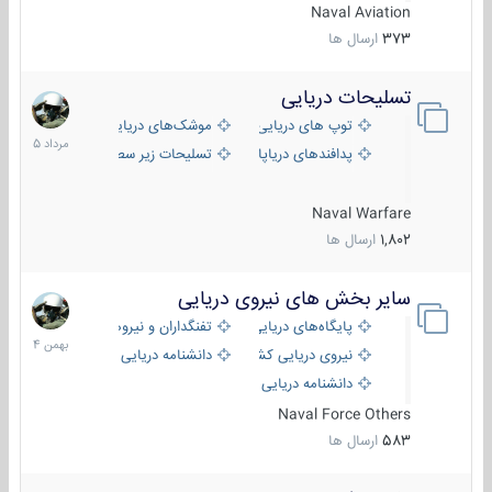
Naval Aviation
373
ارسال ها
تسلیحات دریایی
2
مرداد
توپ های دریایی
موشک‌های دریایی
1405
پدافندهای دریاپایه
تسلیحات زیر سطحی
Naval Warfare
1,802
ارسال ها
سایر بخش های نیروی دریایی
22
بهمن
پایگاه‌های دریایی
تفنگداران و نیروهای ویژه‌ی دریایی
1404
نیروی دریایی کشورهای مختلف
دانشنامه دریایی
دانشنامه دریایی کپی
Naval Force Others
583
ارسال ها