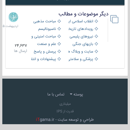
دیگر موضوعات و مطالب
8
اردیبهش
انقلاب اسلامی ایران
مباحث مذهبی
1405
رویدادهای تاریخی و مذهبی
ناسیونالیسم
نیروهای پلیسی
مباحث امنیتی و اطلاعاتی
بازیهای جنگی
علم و صنعت
24,637
ارسال ها
سایت و وبلاگ ها
پرسش و پاسخ
پزشکی و سلامتی
پیشنهادات و انتقادات
پوسته
تماس با ما
میلیتاری
قدرت از IPS
طراحي و توسعه سايت -
gama.ir
iT