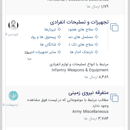
1,179
ارسال ها
تجهیزات و تسلیحات انفرادی
17
فروردین
سلاح های هجومی
تیربارها
1405
مسلسل های دستی
پیستول ها و رولورها
سلاح های تک تیر اندازی
شاتگان ها
نارنجک انداز ها
سایر تجهیزات انفرادی
مطال
ب
مرتبط با انواع تسلیحات و لوازم انفرادی
Infantry Weapons & Equipment
8,489
ارسال ها
متفرقه نیروی زمینی
27
اردیبهش
مطالب مرتبط با موضوعاتی که در لیست فوق مشاهده
1405
وجود ندارد.
Army Miscellaneous
3,784
ارسال ها