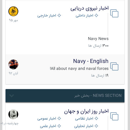
اخبار نیروی دریایی
27
مهر
اخبار داخلی
اخبار خارجی
1395
Navy News
300
ارسال ها
Navy - English
22
آبان
All about navy and naval forces!
1392
19
ارسال ها
NEWS SECTION - بخش خبر
اخبار روز ایران و جهان
چهارشنبه
در
اخبار نظامی
اخبار عمومی
06:01
اخبار تحلیلی
اخبار علمی