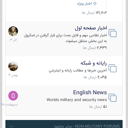
اخبار ویژه
161,702
ارسال ها
اخبار صفحه اول
7
آذر
اخبار نظامی مهم و قابل بحث برای قرار گرفتن در اسکرول
1403
به این بخش منتقل میشوند.
2,339
ارسال ها
رایانه و شبکه
30
بهمن
آخرین خبرها و مطالب رایانه و اینترنتی
1404
6,045
ارسال ها
English News
10
اردیبهش
Worlds military and security news
1398
51
ارسال ها
NON-MILITARY FORUMS - سایر بخشها