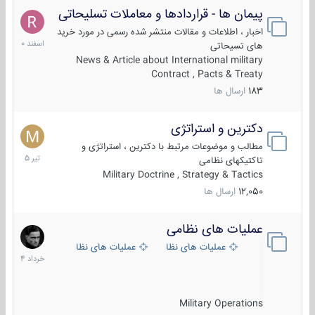
پیمان ها - قراردادها و معاملات تسلیحاتی
7
اسفند
اخبار ، اطلاعات و مقالات منتشر شده رسمی در مورد خرید
1400
های تسیحاتی
News & Article about International military
Contract , Pacts & Treaty
183
ارسال ها
دکترین و استراتژی
27
تیر
مطالب و موضوعات مرتبط با دکترین ، استراتژی و
1405
تاکتیکهای نظامی
Military Doctrine , Strategy & Tactics
12,050
ارسال ها
عملیات های نظامی
5
خرداد
عملیات های نظامی ایران
عملیات های نظامی خارجی
1404
Military Operations