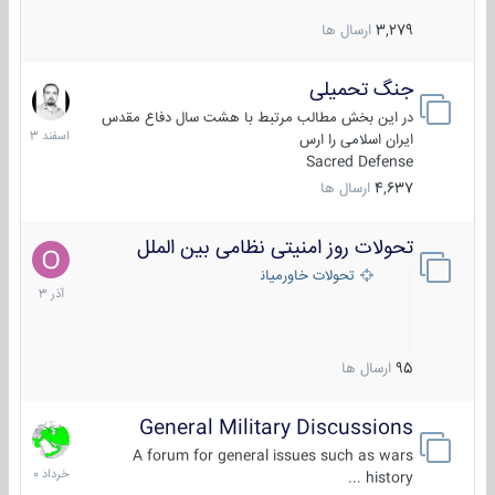
3,279
ارسال ها
جنگ تحمیلی
20
اسفند
در این بخش مطالب مرتبط با هشت سال دفاع مقدس
1403
ایران اسلامی را ارس
Sacred Defense
4,637
ارسال ها
تحولات روز امنیتی نظامی بین الملل
21
آذر
تحولات خاورمیانه
1403
95
ارسال ها
General Military Discussions
10
خرداد
A forum for general issues such as wars
1400
history ...