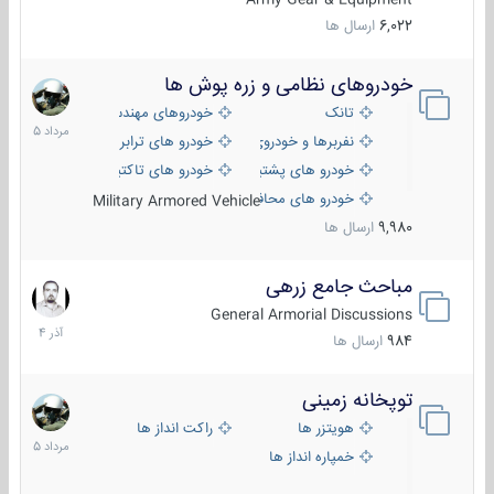
6,022
ارسال ها
خودروهای نظامی و زره پوش ها
2
مرداد
تانک
خودروهای مهندسی
1405
نفربرها و خودروی های رزمی پیاده نظام
خودرو های ترابری نظامی
خودرو های پشتیبانی آتش ، شناسایی و ضد تانک
خودرو های تاکتیکی نظامی
خودرو های محافظت شده
Military Armored Vehicle
9,980
ارسال ها
مباحث جامع زرهی
7
آذر
General Armorial Discussions
1404
984
ارسال ها
توپخانه زمینی
9
مرداد
هویتزر ها
راکت انداز ها
1405
خمپاره انداز ها