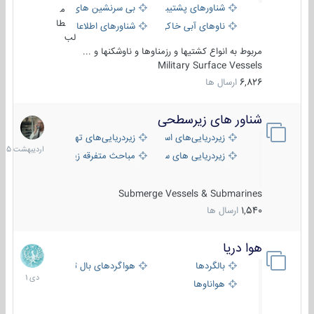
شناورهای پشتیبانی
بی سرنشین های دریایی
م
طا
ناوهای آبی خاکی و نیروبر
شناورهای اطلاعاتی و جاسوسی
لب
مربوط به انواع کشتیها و رزمناوها و ناوشکنها و ...
Military Surface Vessels
6,826
ارسال ها
شناور های زیرسطحی
31
اردیبهش
زیردریایی‌های استراتژیک
زیردریایی‌های تهاجمی
1405
زیردریایی های سبک
مباحث متفرقه زیرسطحی
Submerge Vessels & Submarines
1,540
ارسال ها
هوا دریا
12
دی
بالگردها
هواگردهای بال ثابت
1401
هواناوها