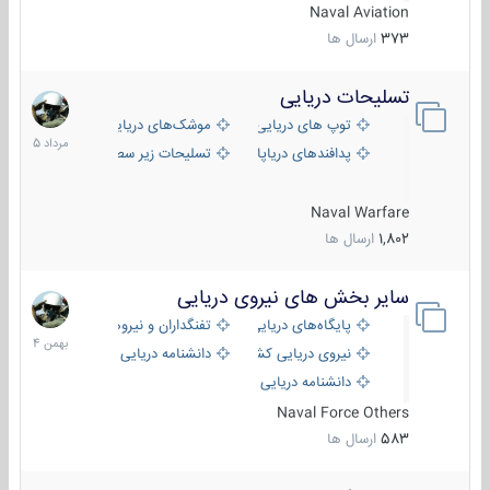
Naval Aviation
373
ارسال ها
تسلیحات دریایی
2
مرداد
توپ های دریایی
موشک‌های دریایی
1405
پدافندهای دریاپایه
تسلیحات زیر سطحی
Naval Warfare
1,802
ارسال ها
سایر بخش های نیروی دریایی
22
بهمن
پایگاه‌های دریایی
تفنگداران و نیروهای ویژه‌ی دریایی
1404
نیروی دریایی کشورهای مختلف
دانشنامه دریایی
دانشنامه دریایی کپی
Naval Force Others
583
ارسال ها