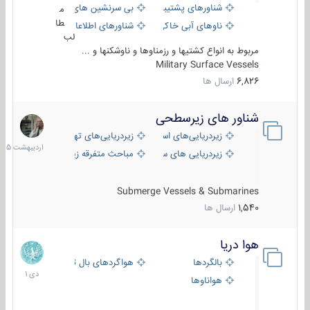
شناورهای پشتیبانی
بی سرنشین های دریایی
م
طا
ناوهای آبی خاکی و نیروبر
شناورهای اطلاعاتی و جاسوسی
لب
مربوط به انواع کشتیها و رزمناوها و ناوشکنها و ...
Military Surface Vessels
6,826
ارسال ها
شناور های زیرسطحی
31
اردیبهش
زیردریایی‌های استراتژیک
زیردریایی‌های تهاجمی
1405
زیردریایی های سبک
مباحث متفرقه زیرسطحی
Submerge Vessels & Submarines
1,540
ارسال ها
هوا دریا
12
دی
بالگردها
هواگردهای بال ثابت
1401
هواناوها