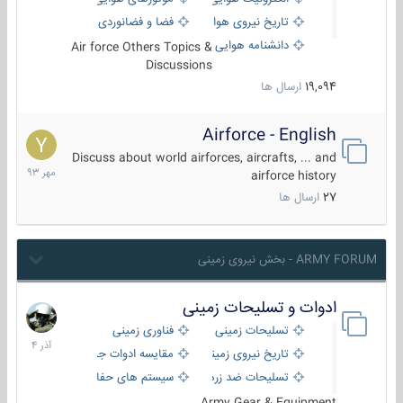
تاریخ نیروی هوایی
فضا و فضانوردی
دانشنامه هوایی
Air force Others Topics &
Discussions
19,094
ارسال ها
Airforce - English
15
مهر
Discuss about world airforces, aircrafts, ... and
1393
airforce history
27
ارسال ها
ARMY FORUM - بخش نیروی زمینی
ادوات و تسلیحات زمینی
21
آذر
تسلیحات زمینی
فناوری زمینی
1404
تاریخ نیروی زمینی
مقایسه ادوات جنگی
تسلیحات ضد زره
سیستم های حفاظت فعال
Army Gear & Equipment