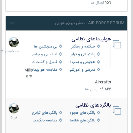
159
ارسال ها
AIR FORCE FORUM - بخش نیروی هوایی
هواپیماهای نظامی
سه
شنبه
جنگنده و رهگیر
بی سرنشین ها
در
پشتیبانی و ترابری
شناسایی و جاسوسی
18:26
هجومی و بمب افکن
کنترل و گشت دریایی
تمرینی و آموزشی
مقایسه هواپیماها
Milit
ary
Aircrafts
29,866
ارسال ها
بالگردهای نظامی
22
تیر
بالگردهای هجومی
بالگردهای ترابری
1405
بالگردهای شناسایی
مقایسه بالگردها