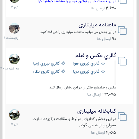
دی
در این قسمت اخبار و قوانین انجمن را مشاهده خواهید کرد
1403
3,670
ارسال ها
ماهنامه میلیتاری
30
اردیبهش
در این بخش می توانید ماهنامه میلیتاری را دریافت کنید.
1401
90
ارسال ها
گالري عكس و فيلم
سه
شنبه
گالري نيروي هوايي
گالري نيروي زميني
در
گالري نيروي دريايي
گالري تاریخ نظامی
15:40
عکس و فیلمهای جنگی را در این بخش ارسال کنید.
33,075
ارسال ها
کتابخانه میلیتاری
16
تیر
در این بخش کتابهای مرتبط و مقالات برگزیده سایت
1405
معرفی و ارایه می گردد.
2,065
ارسال ها