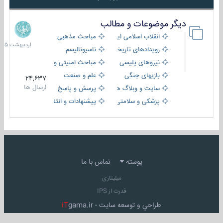
دیگر موضوعات و مطالب
8
اردیبهش
انقلاب اسلامی ایران
مباحث مذهبی
1405
رویدادهای تاریخی و مذهبی
ناسیونالیسم
نیروهای پلیسی
مباحث امنیتی و اطلاعاتی
بازیهای جنگی
علم و صنعت
24,637
ارسال ها
سایت و وبلاگ ها
پرسش و پاسخ
پزشکی و سلامتی
پیشنهادات و انتقادات
پوسته
تماس با ما
میلیتاری
قدرت از IPS
طراحي و توسعه سايت -
gama.ir
iT