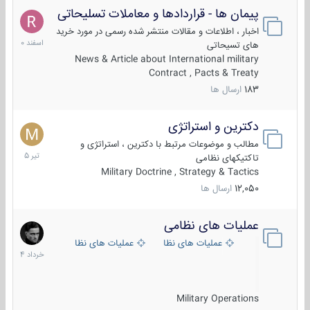
پیمان ها - قراردادها و معاملات تسلیحاتی
7
اسفند
اخبار ، اطلاعات و مقالات منتشر شده رسمی در مورد خرید
1400
های تسیحاتی
News & Article about International military
Contract , Pacts & Treaty
183
ارسال ها
دکترین و استراتژی
27
تیر
مطالب و موضوعات مرتبط با دکترین ، استراتژی و
1405
تاکتیکهای نظامی
Military Doctrine , Strategy & Tactics
12,050
ارسال ها
عملیات های نظامی
5
خرداد
عملیات های نظامی ایران
عملیات های نظامی خارجی
1404
Military Operations