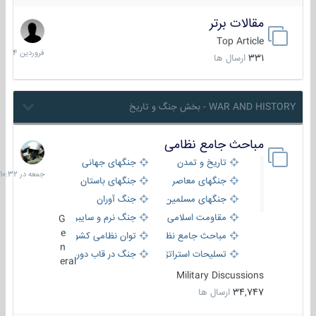
مقالات برتر
29
فروردین
Top Article
1404
331
ارسال ها
WAR AND HISTORY - بخش جنگ و تاریخ
مباحث جامع نظامی
جمعه
در
تاریخ و تمدن
جنگهای جهانی
10:32
جنگهای معاصر
جنگهای باستان
جنگهای مسلمین
جنگ آوران
مقاومت اسلامی
جنگ نرم و سایبری
G
e
مباحث جامع نظامی
توان نظامی کشورها
n
تسلیحات استراتژیک
جنگ در قاب دوربین
eral
Military Discussions
34,747
ارسال ها