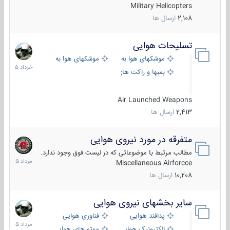
Military Helicopters
2,108
ارسال ها
تسلیحات هوایی
30
خرداد
موشکهای هوا به هوا
موشکهای هوا به سطح
1405
بمبها و راکت های هوایی
Air Launched Weapons
2,413
ارسال ها
متفرقه در مورد نیروی هوایی
7
مرداد
مطالب مرتبط با موضوعاتی که در لیست فوق وجود ندارد.
1405
Miscellaneous Airforcce
10,208
ارسال ها
سایر بخشهای نیروی هوایی
2
مرداد
پدافند هوایی
فناوری هوایی
1405
الکترونیک هوایی
موتورهای هوایی