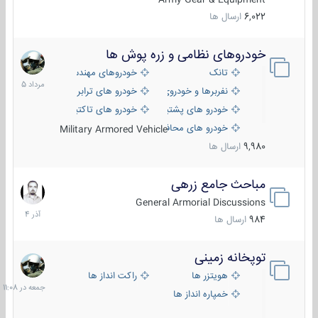
6,022
ارسال ها
خودروهای نظامی و زره پوش ها
2
مرداد
تانک
خودروهای مهندسی
1405
نفربرها و خودروی های رزمی پیاده نظام
خودرو های ترابری نظامی
خودرو های پشتیبانی آتش ، شناسایی و ضد تانک
خودرو های تاکتیکی نظامی
خودرو های محافظت شده
Military Armored Vehicle
9,980
ارسال ها
مباحث جامع زرهی
7
آذر
General Armorial Discussions
1404
984
ارسال ها
توپخانه زمینی
جمعه
در
هویتزر ها
راکت انداز ها
11:08
خمپاره انداز ها