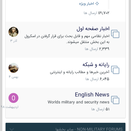
اخبار ویژه
161,702
ارسال ها
اخبار صفحه اول
7
آذر
اخبار نظامی مهم و قابل بحث برای قرار گرفتن در اسکرول
1403
به این بخش منتقل میشوند.
2,339
ارسال ها
رایانه و شبکه
30
بهمن
آخرین خبرها و مطالب رایانه و اینترنتی
1404
6,045
ارسال ها
English News
10
اردیبهش
Worlds military and security news
1398
51
ارسال ها
NON-MILITARY FORUMS - سایر بخشها