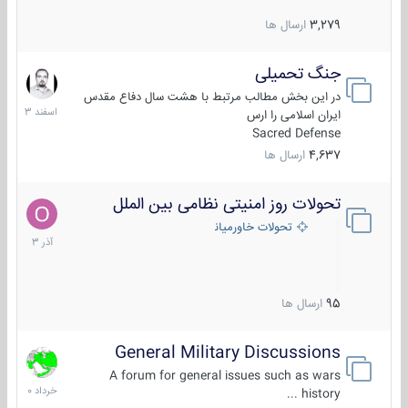
3,279
ارسال ها
جنگ تحمیلی
20
اسفند
در این بخش مطالب مرتبط با هشت سال دفاع مقدس
1403
ایران اسلامی را ارس
Sacred Defense
4,637
ارسال ها
تحولات روز امنیتی نظامی بین الملل
21
آذر
تحولات خاورمیانه
1403
95
ارسال ها
General Military Discussions
10
خرداد
A forum for general issues such as wars
1400
history ...