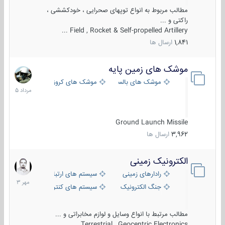
مطالب مربوط به انواع توپهای صحرایی ، خودکششی ،
راکتی و ...
Field , Rocket & Self-propelled Artillery ...
1,841
ارسال ها
موشک های زمین پایه
2
مرداد
موشک های بالستیک
موشک های کروز
1405
Ground Launch Missile
3,962
ارسال ها
الکترونیک زمینی
1
مهر
رادارهای زمینی
سیستم های ارتباطی و جمع آوری اطلاع
1403
جنگ الکترونیک
سیستم های کنترل آتش و تجهیزات الکتر
مطالب مرتبط با انواع وسایل و لوازم مخابراتی و ...
Terrestrial , Geocentric Electronics