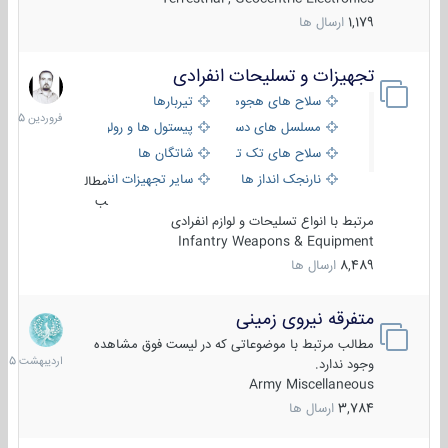
1,179
ارسال ها
تجهیزات و تسلیحات انفرادی
17
فروردین
سلاح های هجومی
تیربارها
1405
مسلسل های دستی
پیستول ها و رولورها
سلاح های تک تیر اندازی
شاتگان ها
نارنجک انداز ها
سایر تجهیزات انفرادی
مطال
ب
مرتبط با انواع تسلیحات و لوازم انفرادی
Infantry Weapons & Equipment
8,489
ارسال ها
متفرقه نیروی زمینی
27
اردیبهش
مطالب مرتبط با موضوعاتی که در لیست فوق مشاهده
1405
وجود ندارد.
Army Miscellaneous
3,784
ارسال ها