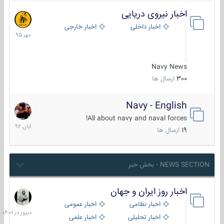
اخبار نیروی دریایی
27
مهر
اخبار داخلی
اخبار خارجی
1395
Navy News
300
ارسال ها
Navy - English
22
آبان
All about navy and naval forces!
1392
19
ارسال ها
NEWS SECTION - بخش خبر
اخبار روز ایران و جهان
دیروز
در
اخبار نظامی
اخبار عمومی
06:01
اخبار تحلیلی
اخبار علمی