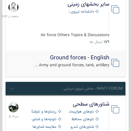
سایر بخشهای زمینی
جمعه
در
دانشنامه نیروی زمینی
11:16
Air force Others Topics & Discussions
179
ارسال ها
Ground forces - English
Army and ground forces, tank, artillery ...
NAVY FORUM - بخش نیروی دریایی
شناورهای سطحی
2
مرداد
ناوهای هواپیمابر و بالگرد بر
رزمناوها و ناوشکن‌ها
1405
ناوهای محافظ
ناوچه‌ها و شناورهای گشتی
شناورهای تندرو
مقایسه شناورها