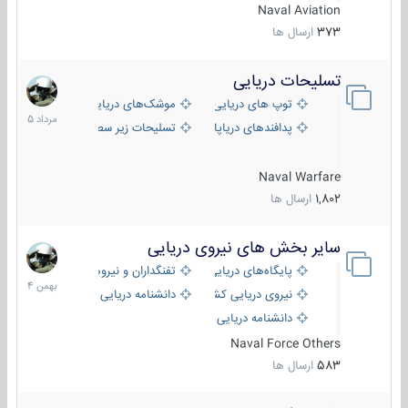
Naval Aviation
373
ارسال ها
تسلیحات دریایی
2
مرداد
توپ های دریایی
موشک‌های دریایی
1405
پدافندهای دریاپایه
تسلیحات زیر سطحی
Naval Warfare
1,802
ارسال ها
سایر بخش های نیروی دریایی
22
بهمن
پایگاه‌های دریایی
تفنگداران و نیروهای ویژه‌ی دریایی
1404
نیروی دریایی کشورهای مختلف
دانشنامه دریایی
دانشنامه دریایی کپی
Naval Force Others
583
ارسال ها