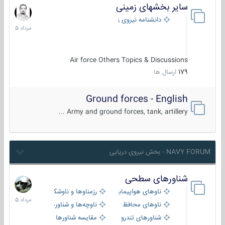
سایر بخشهای زمینی
9
مرداد
دانشنامه نیروی زمینی
1405
Air force Others Topics & Discussions
179
ارسال ها
Ground forces - English
Army and ground forces, tank, artillery ...
NAVY FORUM - بخش نیروی دریایی
شناورهای سطحی
2
مرداد
ناوهای هواپیمابر و بالگرد بر
رزمناوها و ناوشکن‌ها
1405
ناوهای محافظ
ناوچه‌ها و شناورهای گشتی
شناورهای تندرو
مقایسه شناورها