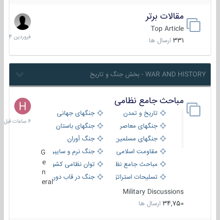
مقالات برتر
29
فروردین
Top Article
1404
331
ارسال ها
WAR AND HISTORY - بخش جنگ و تاریخ
مباحث جامع نظامی
6
ساعات
تاریخ و تمدن
جنگهای جهانی
قبل
جنگهای معاصر
جنگهای باستان
جنگهای مسلمین
جنگ آوران
مقاومت اسلامی
جنگ نرم و سایبری
G
e
مباحث جامع نظامی
توان نظامی کشورها
n
تسلیحات استراتژیک
جنگ در قاب دوربین
eral
Military Discussions
34,750
ارسال ها