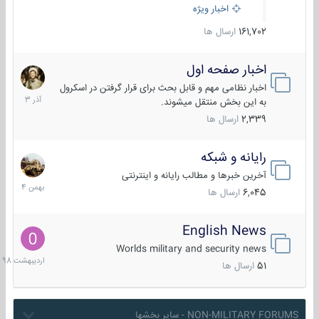
اخبار ویژه
161,702
ارسال ها
اخبار صفحه اول
7
آذر
اخبار نظامی مهم و قابل بحث برای قرار گرفتن در اسکرول
1403
به این بخش منتقل میشوند.
2,339
ارسال ها
رایانه و شبکه
30
بهمن
آخرین خبرها و مطالب رایانه و اینترنتی
1404
6,045
ارسال ها
English News
10
اردیبهش
Worlds military and security news
1398
51
ارسال ها
NON-MILITARY FORUMS - سایر بخشها