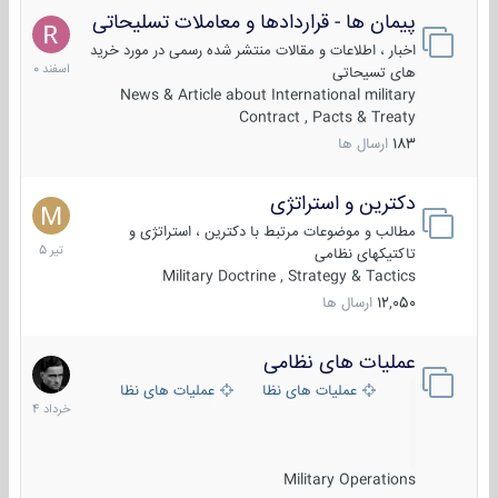
پیمان ها - قراردادها و معاملات تسلیحاتی
7
اسفند
اخبار ، اطلاعات و مقالات منتشر شده رسمی در مورد خرید
1400
های تسیحاتی
News & Article about International military
Contract , Pacts & Treaty
183
ارسال ها
دکترین و استراتژی
27
تیر
مطالب و موضوعات مرتبط با دکترین ، استراتژی و
1405
تاکتیکهای نظامی
Military Doctrine , Strategy & Tactics
12,050
ارسال ها
عملیات های نظامی
5
خرداد
عملیات های نظامی ایران
عملیات های نظامی خارجی
1404
Military Operations