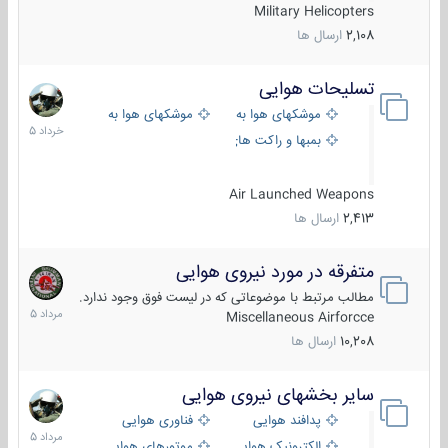
Military Helicopters
2,108
ارسال ها
تسلیحات هوایی
30
خرداد
موشکهای هوا به هوا
موشکهای هوا به سطح
1405
بمبها و راکت های هوایی
Air Launched Weapons
2,413
ارسال ها
متفرقه در مورد نیروی هوایی
7
مرداد
مطالب مرتبط با موضوعاتی که در لیست فوق وجود ندارد.
1405
Miscellaneous Airforcce
10,208
ارسال ها
سایر بخشهای نیروی هوایی
2
مرداد
پدافند هوایی
فناوری هوایی
1405
الکترونیک هوایی
موتورهای هوایی