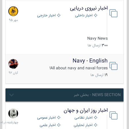
اخبار نیروی دریایی
27
مهر
اخبار داخلی
اخبار خارجی
1395
Navy News
300
ارسال ها
Navy - English
22
آبان
All about navy and naval forces!
1392
19
ارسال ها
NEWS SECTION - بخش خبر
اخبار روز ایران و جهان
چهارشنبه
در
اخبار نظامی
اخبار عمومی
06:01
اخبار تحلیلی
اخبار علمی