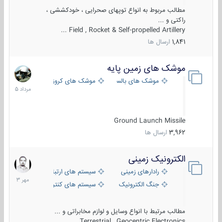
مطالب مربوط به انواع توپهای صحرایی ، خودکششی ،
راکتی و ...
Field , Rocket & Self-propelled Artillery ...
1,841
ارسال ها
موشک های زمین پایه
2
مرداد
موشک های بالستیک
موشک های کروز
1405
Ground Launch Missile
3,962
ارسال ها
الکترونیک زمینی
1
مهر
رادارهای زمینی
سیستم های ارتباطی و جمع آوری اطلاع
1403
جنگ الکترونیک
سیستم های کنترل آتش و تجهیزات الکتر
مطالب مرتبط با انواع وسایل و لوازم مخابراتی و ...
Terrestrial , Geocentric Electronics