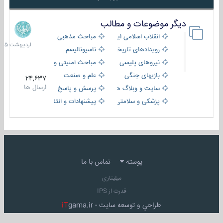
دیگر موضوعات و مطالب
8
اردیبهش
انقلاب اسلامی ایران
مباحث مذهبی
1405
رویدادهای تاریخی و مذهبی
ناسیونالیسم
نیروهای پلیسی
مباحث امنیتی و اطلاعاتی
بازیهای جنگی
علم و صنعت
24,637
ارسال ها
سایت و وبلاگ ها
پرسش و پاسخ
پزشکی و سلامتی
پیشنهادات و انتقادات
پوسته
تماس با ما
میلیتاری
قدرت از IPS
طراحي و توسعه سايت -
gama.ir
iT