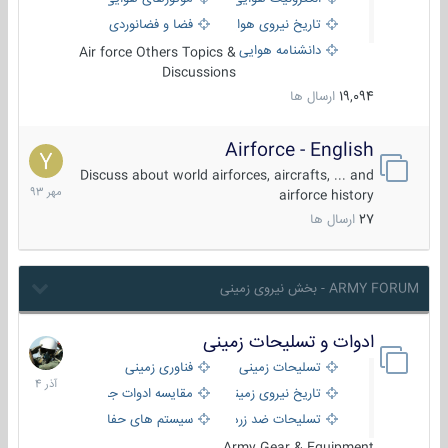
تاریخ نیروی هوایی
فضا و فضانوردی
دانشنامه هوایی
Air force Others Topics &
Discussions
19,094
ارسال ها
Airforce - English
15
مهر
Discuss about world airforces, aircrafts, ... and
1393
airforce history
27
ارسال ها
ARMY FORUM - بخش نیروی زمینی
ادوات و تسلیحات زمینی
21
آذر
تسلیحات زمینی
فناوری زمینی
1404
تاریخ نیروی زمینی
مقایسه ادوات جنگی
تسلیحات ضد زره
سیستم های حفاظت فعال
Army Gear & Equipment