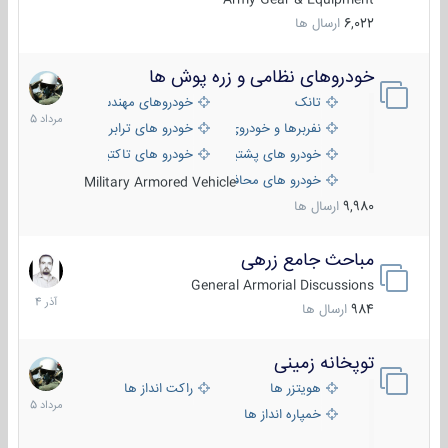
6,022
ارسال ها
خودروهای نظامی و زره پوش ها
2
مرداد
تانک
خودروهای مهندسی
1405
نفربرها و خودروی های رزمی پیاده نظام
خودرو های ترابری نظامی
خودرو های پشتیبانی آتش ، شناسایی و ضد تانک
خودرو های تاکتیکی نظامی
خودرو های محافظت شده
Military Armored Vehicle
9,980
ارسال ها
مباحث جامع زرهی
7
آذر
General Armorial Discussions
1404
984
ارسال ها
توپخانه زمینی
9
مرداد
هویتزر ها
راکت انداز ها
1405
خمپاره انداز ها