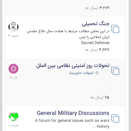
3,279
ارسال ها
جنگ تحمیلی
20
اسفند
در این بخش مطالب مرتبط با هشت سال دفاع مقدس
1403
ایران اسلامی را ارس
Sacred Defense
4,637
ارسال ها
تحولات روز امنیتی نظامی بین الملل
21
آذر
تحولات خاورمیانه
1403
95
ارسال ها
General Military Discussions
10
خرداد
A forum for general issues such as wars
1400
history ...