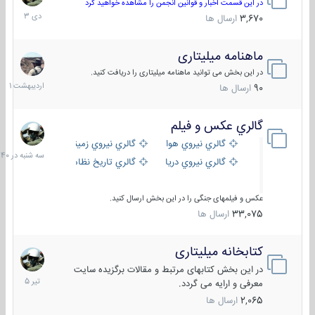
دی
در این قسمت اخبار و قوانین انجمن را مشاهده خواهید کرد
1403
3,670
ارسال ها
ماهنامه میلیتاری
30
اردیبهش
در این بخش می توانید ماهنامه میلیتاری را دریافت کنید.
1401
90
ارسال ها
گالري عكس و فيلم
سه
شنبه
گالري نيروي هوايي
گالري نيروي زميني
در
گالري نيروي دريايي
گالري تاریخ نظامی
15:40
عکس و فیلمهای جنگی را در این بخش ارسال کنید.
33,075
ارسال ها
کتابخانه میلیتاری
16
تیر
در این بخش کتابهای مرتبط و مقالات برگزیده سایت
1405
معرفی و ارایه می گردد.
2,065
ارسال ها