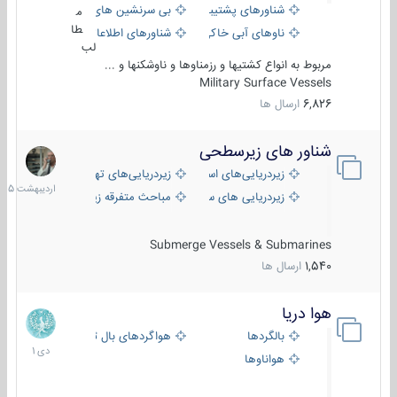
شناورهای پشتیبانی
بی سرنشین های دریایی
م
طا
ناوهای آبی خاکی و نیروبر
شناورهای اطلاعاتی و جاسوسی
لب
مربوط به انواع کشتیها و رزمناوها و ناوشکنها و ...
Military Surface Vessels
6,826
ارسال ها
شناور های زیرسطحی
31
اردیبهش
زیردریایی‌های استراتژیک
زیردریایی‌های تهاجمی
1405
زیردریایی های سبک
مباحث متفرقه زیرسطحی
Submerge Vessels & Submarines
1,540
ارسال ها
هوا دریا
12
دی
بالگردها
هواگردهای بال ثابت
1401
هواناوها