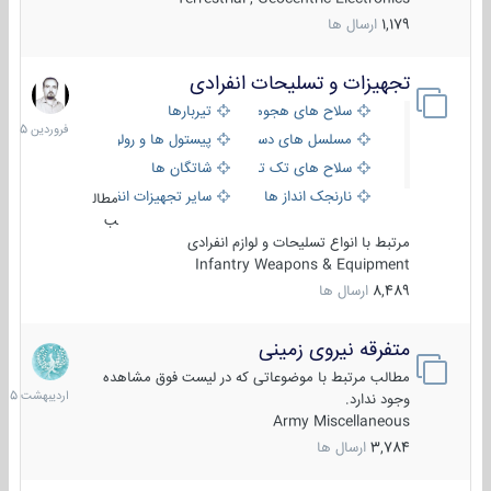
1,179
ارسال ها
تجهیزات و تسلیحات انفرادی
17
فروردین
سلاح های هجومی
تیربارها
1405
مسلسل های دستی
پیستول ها و رولورها
سلاح های تک تیر اندازی
شاتگان ها
نارنجک انداز ها
سایر تجهیزات انفرادی
مطال
ب
مرتبط با انواع تسلیحات و لوازم انفرادی
Infantry Weapons & Equipment
8,489
ارسال ها
متفرقه نیروی زمینی
27
اردیبهش
مطالب مرتبط با موضوعاتی که در لیست فوق مشاهده
1405
وجود ندارد.
Army Miscellaneous
3,784
ارسال ها