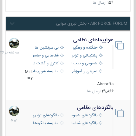
159
ارسال ها
AIR FORCE FORUM - بخش نیروی هوایی
هواپیماهای نظامی
سه
شنبه
جنگنده و رهگیر
بی سرنشین ها
در
پشتیبانی و ترابری
شناسایی و جاسوسی
18:26
هجومی و بمب افکن
کنترل و گشت دریایی
تمرینی و آموزشی
مقایسه هواپیماها
Milit
ary
Aircrafts
29,866
ارسال ها
بالگردهای نظامی
22
تیر
بالگردهای هجومی
بالگردهای ترابری
1405
بالگردهای شناسایی
مقایسه بالگردها