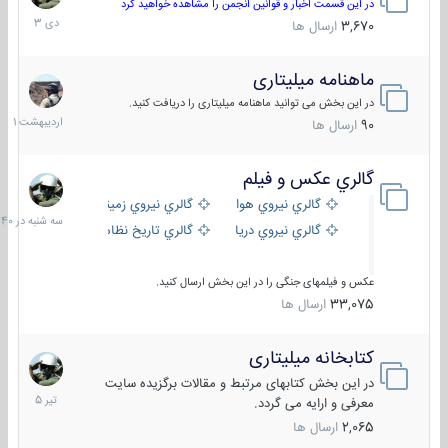
دی
در این قسمت اخبار و قوانین انجمن را مشاهده خواهید کرد
1403
3,670
ارسال ها
ماهنامه میلیتاری
30
اردیبهش
در این بخش می توانید ماهنامه میلیتاری را دریافت کنید.
1401
90
ارسال ها
گالري عكس و فيلم
سه
شنبه
گالري نيروي هوايي
گالري نيروي زميني
در
گالري نيروي دريايي
گالري تاریخ نظامی
15:40
عکس و فیلمهای جنگی را در این بخش ارسال کنید.
33,075
ارسال ها
کتابخانه میلیتاری
16
تیر
در این بخش کتابهای مرتبط و مقالات برگزیده سایت
1405
معرفی و ارایه می گردد.
2,065
ارسال ها