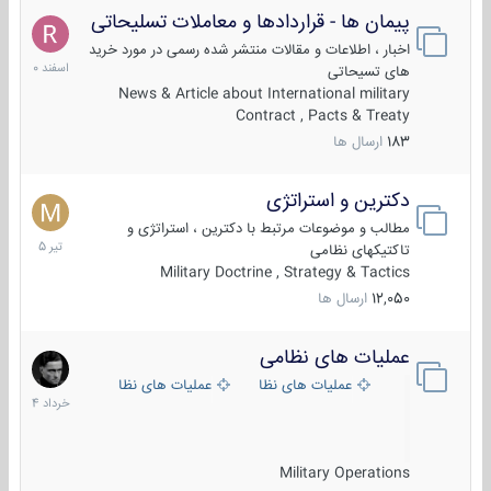
پیمان ها - قراردادها و معاملات تسلیحاتی
7
اسفند
اخبار ، اطلاعات و مقالات منتشر شده رسمی در مورد خرید
1400
های تسیحاتی
News & Article about International military
Contract , Pacts & Treaty
183
ارسال ها
دکترین و استراتژی
27
تیر
مطالب و موضوعات مرتبط با دکترین ، استراتژی و
1405
تاکتیکهای نظامی
Military Doctrine , Strategy & Tactics
12,050
ارسال ها
عملیات های نظامی
5
خرداد
عملیات های نظامی ایران
عملیات های نظامی خارجی
1404
Military Operations