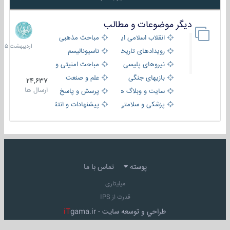
دیگر موضوعات و مطالب
8
اردیبهش
انقلاب اسلامی ایران
مباحث مذهبی
1405
رویدادهای تاریخی و مذهبی
ناسیونالیسم
نیروهای پلیسی
مباحث امنیتی و اطلاعاتی
بازیهای جنگی
علم و صنعت
24,637
ارسال ها
سایت و وبلاگ ها
پرسش و پاسخ
پزشکی و سلامتی
پیشنهادات و انتقادات
پوسته
تماس با ما
میلیتاری
قدرت از IPS
طراحي و توسعه سايت -
gama.ir
iT