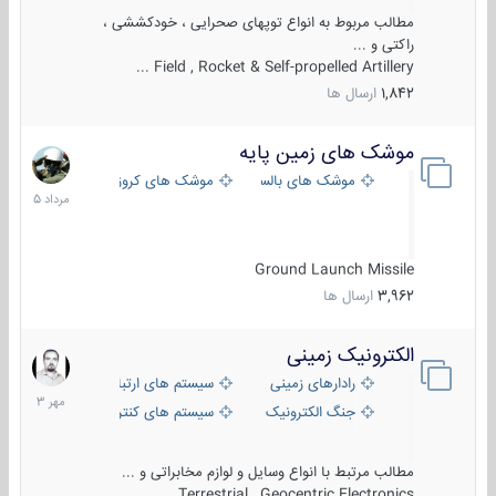
مطالب مربوط به انواع توپهای صحرایی ، خودکششی ،
راکتی و ...
Field , Rocket & Self-propelled Artillery ...
1,842
ارسال ها
موشک های زمین پایه
2
مرداد
موشک های بالستیک
موشک های کروز
1405
Ground Launch Missile
3,962
ارسال ها
الکترونیک زمینی
1
مهر
رادارهای زمینی
سیستم های ارتباطی و جمع آوری اطلاع
1403
جنگ الکترونیک
سیستم های کنترل آتش و تجهیزات الکتر
مطالب مرتبط با انواع وسایل و لوازم مخابراتی و ...
Terrestrial , Geocentric Electronics