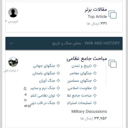
مقالات برتر
29
فروردین
Top Article
1404
331
ارسال ها
WAR AND HISTORY - بخش جنگ و تاریخ
مباحث جامع نظامی
1
ساعت
تاریخ و تمدن
جنگهای جهانی
قبل
جنگهای معاصر
جنگهای باستان
جنگهای مسلمین
جنگ آوران
مقاومت اسلامی
جنگ نرم و سایبری
G
e
مباحث جامع نظامی
توان نظامی کشورها
n
تسلیحات استراتژیک
جنگ در قاب دوربین
eral
Military Discussions
34,752
ارسال ها