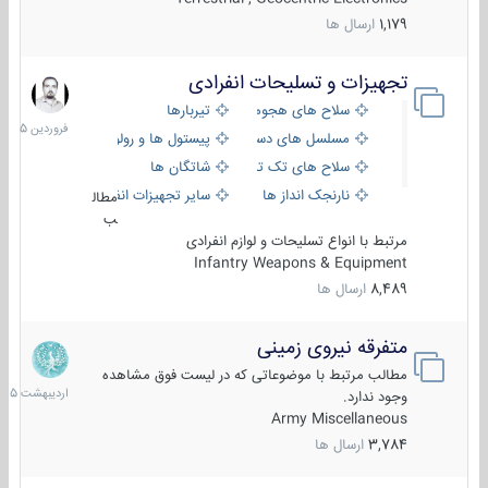
1,179
ارسال ها
تجهیزات و تسلیحات انفرادی
17
فروردین
سلاح های هجومی
تیربارها
1405
مسلسل های دستی
پیستول ها و رولورها
سلاح های تک تیر اندازی
شاتگان ها
نارنجک انداز ها
سایر تجهیزات انفرادی
مطال
ب
مرتبط با انواع تسلیحات و لوازم انفرادی
Infantry Weapons & Equipment
8,489
ارسال ها
متفرقه نیروی زمینی
27
اردیبهش
مطالب مرتبط با موضوعاتی که در لیست فوق مشاهده
1405
وجود ندارد.
Army Miscellaneous
3,784
ارسال ها