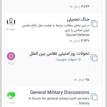
3,279
ارسال ها
جنگ تحمیلی
20
اسفند
در این بخش مطالب مرتبط با هشت سال دفاع مقدس
1403
ایران اسلامی را ارس
Sacred Defense
4,637
ارسال ها
تحولات روز امنیتی نظامی بین الملل
21
آذر
تحولات خاورمیانه
1403
95
ارسال ها
General Military Discussions
10
خرداد
A forum for general issues such as wars
1400
history ...