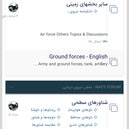
سایر بخشهای زمینی
3
ساعات
دانشنامه نیروی زمینی
قبل
Air force Others Topics & Discussions
180
ارسال ها
Ground forces - English
Army and ground forces, tank, artillery ...
NAVY FORUM - بخش نیروی دریایی
شناورهای سطحی
2
مرداد
ناوهای هواپیمابر و بالگرد بر
رزمناوها و ناوشکن‌ها
1405
ناوهای محافظ
ناوچه‌ها و شناورهای گشتی
شناورهای تندرو
مقایسه شناورها