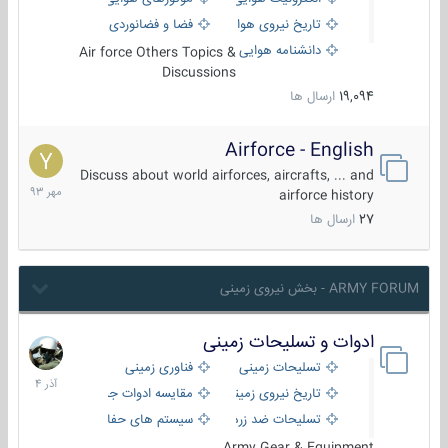
تاریخ نیروی هوایی
فضا و فضانوردی
دانشنامه هوایی
Air force Others Topics &
Discussions
19,094
ارسال ها
Airforce - English
15
مهر
Discuss about world airforces, aircrafts, ... and
1393
airforce history
27
ارسال ها
ARMY FORUM - بخش نیروی زمینی
ادوات و تسلیحات زمینی
21
آذر
تسلیحات زمینی
فناوری زمینی
1404
تاریخ نیروی زمینی
مقایسه ادوات جنگی
تسلیحات ضد زره
سیستم های حفاظت فعال
Army Gear & Equipment