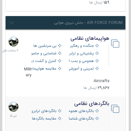
159
ارسال ها
AIR FORCE FORUM - بخش نیروی هوایی
هواپیماهای نظامی
2
ساعات
جنگنده و رهگیر
بی سرنشین ها
قبل
پشتیبانی و ترابری
شناسایی و جاسوسی
هجومی و بمب افکن
کنترل و گشت دریایی
تمرینی و آموزشی
مقایسه هواپیماها
Milit
ary
Aircrafts
29,867
ارسال ها
بالگردهای نظامی
22
تیر
بالگردهای هجومی
بالگردهای ترابری
1405
بالگردهای شناسایی
مقایسه بالگردها