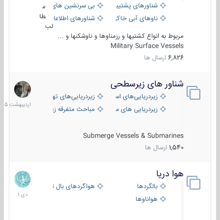
شناورهای پشتیبانی
بی سرنشین های دریایی
م
طا
ناوهای آبی خاکی و نیروبر
شناورهای اطلاعاتی و جاسوسی
لب
مربوط به انواع کشتیها و رزمناوها و ناوشکنها و ...
Military Surface Vessels
6,826
ارسال ها
شناور های زیرسطحی
31
اردیبهش
زیردریایی‌های استراتژیک
زیردریایی‌های تهاجمی
1405
زیردریایی های سبک
مباحث متفرقه زیرسطحی
Submerge Vessels & Submarines
1,540
ارسال ها
هوا دریا
12
دی
بالگردها
هواگردهای بال ثابت
1401
هواناوها