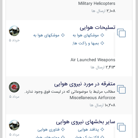
Military Helicopters
2,108
ارسال ها
تسلیحات هوایی
30
خرداد
موشکهای هوا به هوا
موشکهای هوا به سطح
1405
بمبها و راکت های هوایی
Air Launched Weapons
2,413
ارسال ها
متفرقه در مورد نیروی هوایی
7
مرداد
مطالب مرتبط با موضوعاتی که در لیست فوق وجود ندارد.
1405
Miscellaneous Airforcce
10,208
ارسال ها
سایر بخشهای نیروی هوایی
2
مرداد
پدافند هوایی
فناوری هوایی
1405
الکترونیک هوایی
موتورهای هوایی