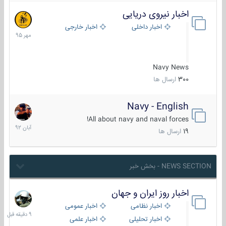
اخبار نیروی دریایی
27
مهر
اخبار داخلی
اخبار خارجی
1395
Navy News
300
ارسال ها
Navy - English
22
آبان
All about navy and naval forces!
1392
19
ارسال ها
NEWS SECTION - بخش خبر
اخبار روز ایران و جهان
9
دقیقه
اخبار نظامی
اخبار عمومی
قبل
اخبار تحلیلی
اخبار علمی