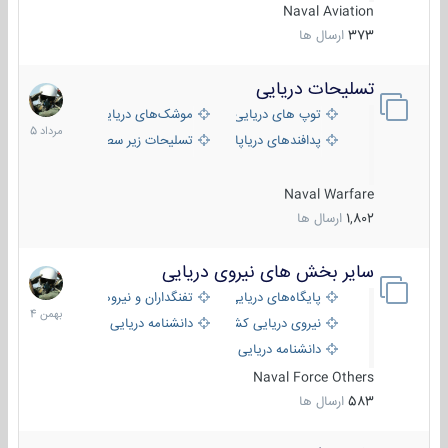
Naval Aviation
373
ارسال ها
تسلیحات دریایی
2
مرداد
توپ های دریایی
موشک‌های دریایی
1405
پدافندهای دریاپایه
تسلیحات زیر سطحی
Naval Warfare
1,802
ارسال ها
سایر بخش های نیروی دریایی
22
بهمن
پایگاه‌های دریایی
تفنگداران و نیروهای ویژه‌ی دریایی
1404
نیروی دریایی کشورهای مختلف
دانشنامه دریایی
دانشنامه دریایی کپی
Naval Force Others
583
ارسال ها