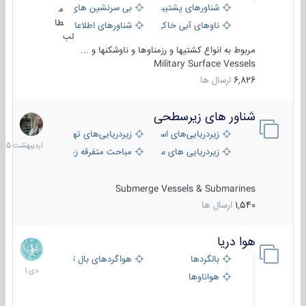
شناورهای پشتیبانی
بی سرنشین های دریایی
م
طا
ناوهای آبی خاکی و نیروبر
شناورهای اطلاعاتی و جاسوسی
لب
مربوط به انواع کشتیها و رزمناوها و ناوشکنها و ...
Military Surface Vessels
6,826
ارسال ها
شناور های زیرسطحی
31
اردیبهش
زیردریایی‌های استراتژیک
زیردریایی‌های تهاجمی
1405
زیردریایی های سبک
مباحث متفرقه زیرسطحی
Submerge Vessels & Submarines
1,540
ارسال ها
هوا دریا
12
دی
بالگردها
هواگردهای بال ثابت
1401
هواناوها