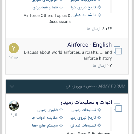
تاریخ نیروی هوایی
فضا و فضانوردی
دانشنامه هوایی
Air force Others Topics &
Discussions
19,094
ارسال ها
Airforce - English
15
مهر
Discuss about world airforces, aircrafts, ... and
1393
airforce history
27
ارسال ها
ARMY FORUM - بخش نیروی زمینی
ادوات و تسلیحات زمینی
21
آذر
تسلیحات زمینی
فناوری زمینی
1404
تاریخ نیروی زمینی
مقایسه ادوات جنگی
تسلیحات ضد زره
سیستم های حفاظت فعال
Army Gear & Equipment