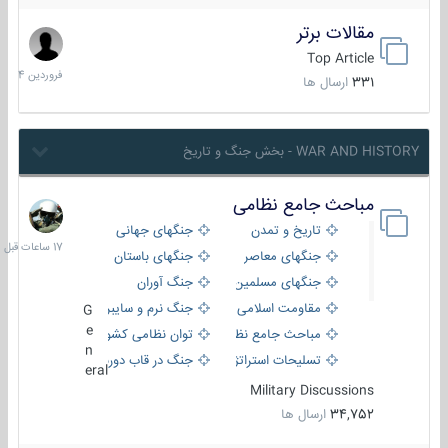
مقالات برتر
29
فروردین
Top Article
1404
331
ارسال ها
WAR AND HISTORY - بخش جنگ و تاریخ
مباحث جامع نظامی
17
ساعات
تاریخ و تمدن
جنگهای جهانی
قبل
جنگهای معاصر
جنگهای باستان
جنگهای مسلمین
جنگ آوران
مقاومت اسلامی
جنگ نرم و سایبری
G
e
مباحث جامع نظامی
توان نظامی کشورها
n
تسلیحات استراتژیک
جنگ در قاب دوربین
eral
Military Discussions
34,752
ارسال ها