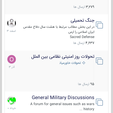
3,279
ارسال ها
جنگ تحمیلی
20
اسفند
در این بخش مطالب مرتبط با هشت سال دفاع مقدس
1403
ایران اسلامی را ارس
Sacred Defense
4,637
ارسال ها
تحولات روز امنیتی نظامی بین الملل
21
آذر
تحولات خاورمیانه
1403
95
ارسال ها
General Military Discussions
10
خرداد
A forum for general issues such as wars
1400
history ...