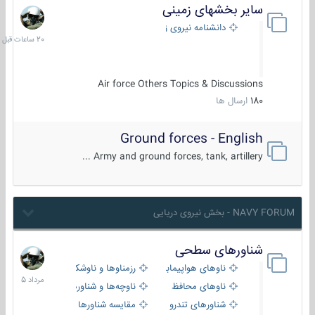
سایر بخشهای زمینی
20
ساعات
دانشنامه نیروی زمینی
قبل
Air force Others Topics & Discussions
180
ارسال ها
Ground forces - English
Army and ground forces, tank, artillery ...
NAVY FORUM - بخش نیروی دریایی
شناورهای سطحی
2
مرداد
ناوهای هواپیمابر و بالگرد بر
رزمناوها و ناوشکن‌ها
1405
ناوهای محافظ
ناوچه‌ها و شناورهای گشتی
شناورهای تندرو
مقایسه شناورها