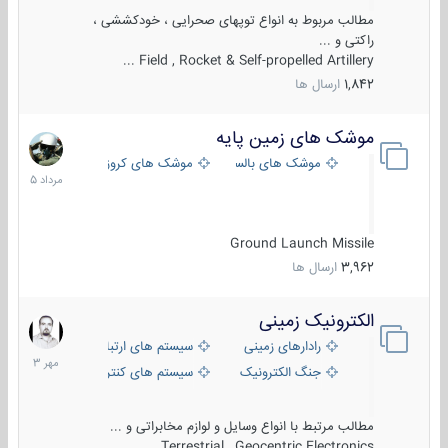
مطالب مربوط به انواع توپهای صحرایی ، خودکششی ،
راکتی و ...
Field , Rocket & Self-propelled Artillery ...
1,842
ارسال ها
موشک های زمین پایه
2
مرداد
موشک های بالستیک
موشک های کروز
1405
Ground Launch Missile
3,962
ارسال ها
الکترونیک زمینی
1
مهر
رادارهای زمینی
سیستم های ارتباطی و جمع آوری اطلاع
1403
جنگ الکترونیک
سیستم های کنترل آتش و تجهیزات الکتر
مطالب مرتبط با انواع وسایل و لوازم مخابراتی و ...
Terrestrial , Geocentric Electronics