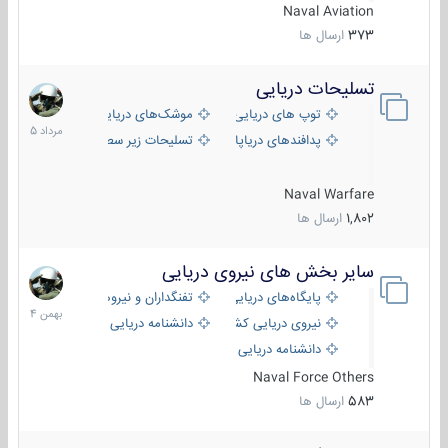
Naval Aviation
373
ارسال ها
تسلیحات دریایی
2
مرداد
توپ های دریایی
موشک‌های دریایی
1405
پدافندهای دریاپایه
تسلیحات زیر سطحی
Naval Warfare
1,802
ارسال ها
سایر بخش های نیروی دریایی
22
بهمن
پایگاه‌های دریایی
تفنگداران و نیروهای ویژه‌ی دریایی
1404
نیروی دریایی کشورهای مختلف
دانشنامه دریایی
دانشنامه دریایی کپی
Naval Force Others
583
ارسال ها