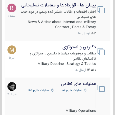
پیمان ها - قراردادها و معاملات تسلیحاتی
7
اسفند
اخبار ، اطلاعات و مقالات منتشر شده رسمی در مورد خرید
1400
های تسیحاتی
News & Article about International military
Contract , Pacts & Treaty
183
ارسال ها
دکترین و استراتژی
27
تیر
مطالب و موضوعات مرتبط با دکترین ، استراتژی و
1405
تاکتیکهای نظامی
Military Doctrine , Strategy & Tactics
12,050
ارسال ها
عملیات های نظامی
5
خرداد
عملیات های نظامی ایران
عملیات های نظامی خارجی
1404
Military Operations