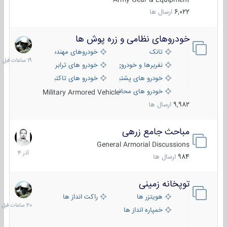
6,022
ارسال ها
خودروهای نظامی و زره پوش ها
19
ساعات
تانک
خودروهای مهندسی
قبل
نفربرها و خودروی های رزمی پیاده نظام
خودرو های ترابری نظامی
خودرو های پشتیبانی آتش ، شناسایی و ضد تانک
خودرو های تاکتیکی نظامی
خودرو های محافظت شده
Military Armored Vehicle
9,982
ارسال ها
مباحث جامع زرهی
7
آذر
General Armorial Discussions
1404
984
ارسال ها
توپخانه زمینی
20
ساعات
هویتزر ها
راکت انداز ها
قبل
خمپاره انداز ها