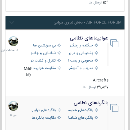
159
ارسال ها
AIR FORCE FORUM - بخش نیروی هوایی
هواپیماهای نظامی
18
ساعات
جنگنده و رهگیر
بی سرنشین ها
قبل
پشتیبانی و ترابری
شناسایی و جاسوسی
هجومی و بمب افکن
کنترل و گشت دریایی
تمرینی و آموزشی
مقایسه هواپیماها
Milit
ary
Aircrafts
29,867
ارسال ها
بالگردهای نظامی
22
تیر
بالگردهای هجومی
بالگردهای ترابری
1405
بالگردهای شناسایی
مقایسه بالگردها