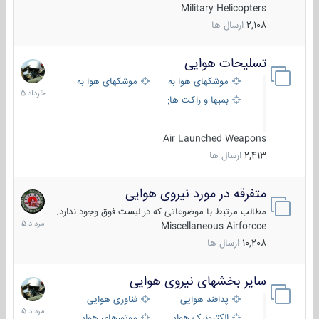
Military Helicopters
2,108
ارسال ها
تسلیحات هوایی
30
خرداد
موشکهای هوا به هوا
موشکهای هوا به سطح
1405
بمبها و راکت های هوایی
Air Launched Weapons
2,413
ارسال ها
متفرقه در مورد نیروی هوایی
7
مرداد
مطالب مرتبط با موضوعاتی که در لیست فوق وجود ندارد.
1405
Miscellaneous Airforcce
10,208
ارسال ها
سایر بخشهای نیروی هوایی
2
مرداد
پدافند هوایی
فناوری هوایی
1405
الکترونیک هوایی
موتورهای هوایی