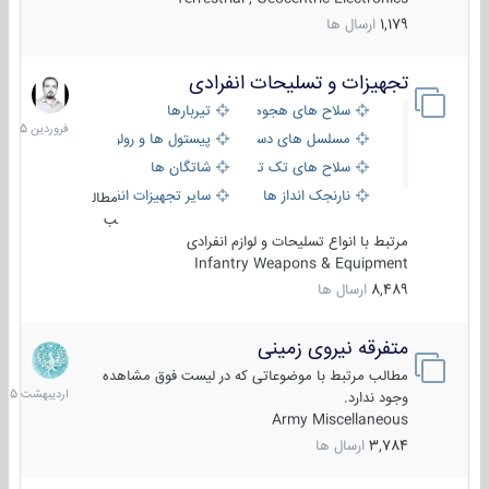
1,179
ارسال ها
تجهیزات و تسلیحات انفرادی
17
فروردین
سلاح های هجومی
تیربارها
1405
مسلسل های دستی
پیستول ها و رولورها
سلاح های تک تیر اندازی
شاتگان ها
نارنجک انداز ها
سایر تجهیزات انفرادی
مطال
ب
مرتبط با انواع تسلیحات و لوازم انفرادی
Infantry Weapons & Equipment
8,489
ارسال ها
متفرقه نیروی زمینی
27
اردیبهش
مطالب مرتبط با موضوعاتی که در لیست فوق مشاهده
1405
وجود ندارد.
Army Miscellaneous
3,784
ارسال ها