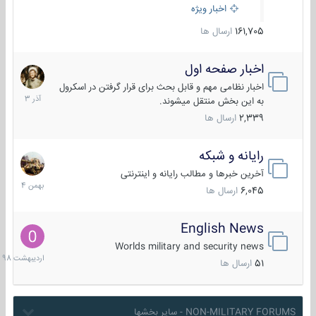
اخبار ویژه
161,705
ارسال ها
اخبار صفحه اول
7
آذر
اخبار نظامی مهم و قابل بحث برای قرار گرفتن در اسکرول
1403
به این بخش منتقل میشوند.
2,339
ارسال ها
رایانه و شبکه
30
بهمن
آخرین خبرها و مطالب رایانه و اینترنتی
1404
6,045
ارسال ها
English News
10
اردیبهش
Worlds military and security news
1398
51
ارسال ها
NON-MILITARY FORUMS - سایر بخشها