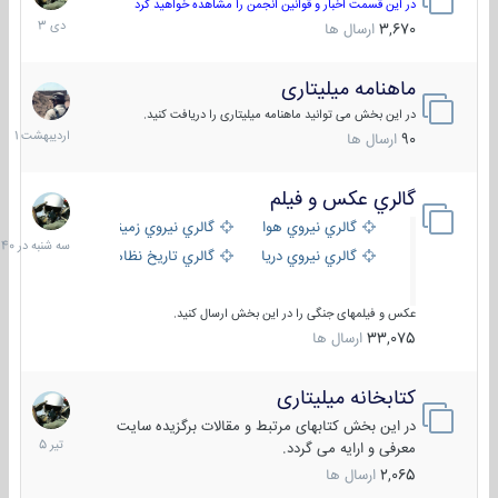
دی
در این قسمت اخبار و قوانین انجمن را مشاهده خواهید کرد
1403
3,670
ارسال ها
ماهنامه میلیتاری
30
اردیبهش
در این بخش می توانید ماهنامه میلیتاری را دریافت کنید.
1401
90
ارسال ها
گالري عكس و فيلم
سه
شنبه
گالري نيروي هوايي
گالري نيروي زميني
در
گالري نيروي دريايي
گالري تاریخ نظامی
15:40
عکس و فیلمهای جنگی را در این بخش ارسال کنید.
33,075
ارسال ها
کتابخانه میلیتاری
16
تیر
در این بخش کتابهای مرتبط و مقالات برگزیده سایت
1405
معرفی و ارایه می گردد.
2,065
ارسال ها