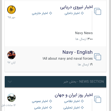
اخبار نیروی دریایی
27
مهر
اخبار داخلی
اخبار خارجی
1395
Navy News
300
ارسال ها
Navy - English
22
آبان
All about navy and naval forces!
1392
19
ارسال ها
NEWS SECTION - بخش خبر
اخبار روز ایران و جهان
16
ساعات
اخبار نظامی
اخبار عمومی
قبل
اخبار تحلیلی
اخبار علمی