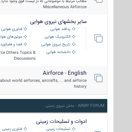
مطالب مرتبط با موضوعاتی که در لیست فوق وجود ندارد.
Miscellaneous Airforcce
سایر بخشهای نیروی هوایی
پدافند هوایی
فناوری هوایی
الکترونیک هوایی
موتورهای هوا
تاریخ نیروی هوایی
فضا و فضانورد
دانشنامه هوایی
orce Others Topics &
Discussions
Airforce - English
about world airforces, aircrafts, ... and airforce
history
ARMY FORUM - بخش نیروی زمینی
ادوات و تسلیحات زمینی
تسلیحات زمینی
فناوری زمینی