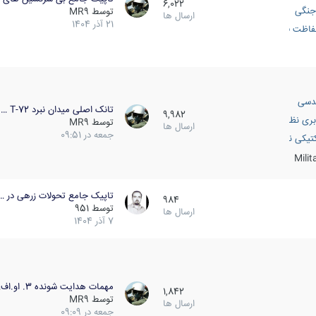
6,022
جنگی
توسط
MR9
ارسال ها
21 آذر 1404
اظت فعال
دسی
تانک اصلی میدان نبرد T-72 …
9,982
بری نظامی
توسط
MR9
ارسال ها
جمعه در 09:51
انک
تیکی نظامی
Mili
تاپیک جامع تحولات زرهی در …
984
توسط
951
ارسال ها
7 آذر 1404
مهمات هدایت شونده 3. او.اف…
1,842
توسط
MR9
ارسال ها
جمعه در 09:09