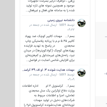
زرهی ، دوطرف درگیر بسرعت تجهیزات
موجود و همچنین نمونه های تازه تولید
شده را به سامانه های فعال و غیرفعال...
دانشنامه نیروی زمینی
توسط
MR9
·
ارسال شده در
جمعه در
09:22
بسم ا... مهمات کالیبر کوچک ضد پهپاد
کالیبر ۵.۴۵ م.م با پرتابه پلاستیکی چاپ
سه‌بعدی در پاسخ به تهدید فزاینده
پهپادهای کوچک (کوادکوپترها) در میدان
نبرد، راه‌حل‌های غیرمتداول و کم‌هزینه‌ای
برای افزایش شانس اصابت در فواصل...
مهمات هدایت شونده 3. او.اف.39 کراسنوپل/بصیر( Krasnopol 3OF39 )
…
توسط
MR9
·
ارسال شده در
جمعه در
09:09
بسم ا.. کراسنوپل 2 ام اداره اطلاعات
وزارت دفاع اوکراین یک مدل سه‌بعدی
تعاملی، اجزا و اطلاعات مربوط به
شرکت‌های دخیل در تولید مهمات
توپخانه‌ای هدایت‌شونده کراسنوپول-ام۲ را