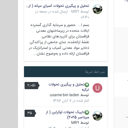
تحلیل و پیگیری تحولات آسیای میانه ( ازبکستان، تاجیکستان، ترکمنستان، قزاقستان و قرقیزستان )
توسط
MR9
·
ارسال شده در
جمعه در
06:40
بسم ا.. حضور و سرمایه گذاری گسترده
ایالات متحده در زیرساختهای معدنی
قزاقستان برای کاربردهای نظامی
نقشهٔ ارائه‌شده، نمای جامعی از پراکندگی
ذخایر مواد معدنی کمیاب و استراتژیک در
قزاقستان ارائه داده و به‌وضوح نشان...
سر خط خبرها
تحلیل و پیگیری تحولات
2,051
ترکیه
توسط
usame-bin-laden
آغاز شده در
7 آبان 1386
تاپیک تحولات اوکراین ( از
35
سپتامبر 2025)
توسط
MR9