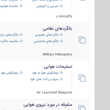
تمرینی و آموزشی
مقایسه هواپیم
y Aircrafts
بالگردهای نظامی
بالگردهای هجومی
بالگردهای تراب
بالگردهای شناسایی
مقایسه بالگرده
Military Helicopters
تسلیحات هوایی
موشکهای هوا به هوا
موشکهای هوا 
بمبها و راکت های هوایی
Air Launched Weapons
متفرقه در مورد نیروی هوایی