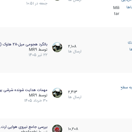
جمعه در 10:51
اها
Mili
tar
ری
بالگرد هجومی میل-28 هاوک (…
2,108
ا
توسط
MR9
ارسال ها
22 تیر 1405
به سطح
مهمات هدایت شونده سُرشی یو
2,413
توسط
MR9
ارسال ها
30 خرداد 1405
بررسی جامع نیروی هوایی ارت…
10,208