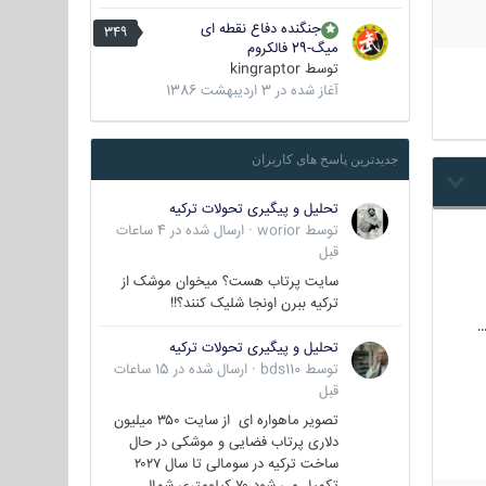
جنگنده دفاع نقطه ای
349
میگ-29 فالکروم
توسط
kingraptor
آغاز شده در
3 اردیبهشت 1386
جدیدترین پاسخ های کاربران
تحلیل و پیگیری تحولات ترکیه
توسط
worior
·
ارسال شده در
4 ساعات
قبل
سایت پرتاب هست؟ میخوان موشک از
ترکیه ببرن اونجا شلیک کنند؟!!
…
تحلیل و پیگیری تحولات ترکیه
توسط
bds110
·
ارسال شده در
15 ساعات
قبل
تصویر ماهواره ای از سایت ۳۵۰ میلیون
دلاری پرتاب فضایی و موشکی در حال
ساخت ترکیه در سومالی تا سال ۲۰۲۷
تکمیل می شود ۷۰ کیلومتری شمال