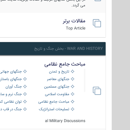
می گردد.
مقالات برتر
Top Article
WAR AND HISTORY - بخش جنگ و تاریخ
مباحث جامع نظامی
تاریخ و تمدن
جنگهای جهانی
جنگهای معاصر
جنگهای باستان
جنگهای مسلمین
جنگ آوران
مقاومت اسلامی
جنگ نرم و سای
مباحث جامع نظامی
توان نظامی کش
تسلیحات استراتژیک
جنگ در قاب دو
al Military Discussions