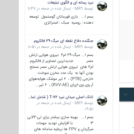
نبرد رسانه ای و الگوی تبلیغات
توسط
MR9
·
ارسال شده در
جمعه در 11:47
بسم ا... بازی قهرمانان گوستمول توسعه
دهنده : روسیه سبک : استراتژی
جنگنده دفاع نقطه ای میگ-29 فالکروم
توسط
MR9
·
ارسال شده در
جمعه در 10:51
بسم ا... میگ-29 ام2 نیروی هوایی ارتش
مصر جدیدترین تصاویر از فالکروم
ام2 های نیروی هوایی ارتش مصر مسلح
بودن آنها به یک عدد مخزن سوخت
خارجی (PTB) ، ۲ تیر موشک هوابه‌هوای
آر.وی.وی-ای‌ای (RVV-AE) ، ۲ تیر...
تانک اصلی میدان نبرد T-72 ( شامل تمامی گونه ها )
توسط
MR9
·
ارسال شده در
جمعه در
09:51
بسم ا... بهینه سازی بیشتر برای تی-72بی
3 با افزایش تهدید مهمات
سرگردان و FPV ها برعلیه سامانه های