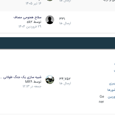
ارسال ها
16 تیر 1405
سلاح هجومی مصاف
331
توسط
ak2
ارسال ها
29 فروردین 1404
شبیه سازی یک جنگ طولانی ..
34,752
توسط
MR9
بری
ارسال ها
جمعه در 12:13
ورها
ربین
Ge
ner