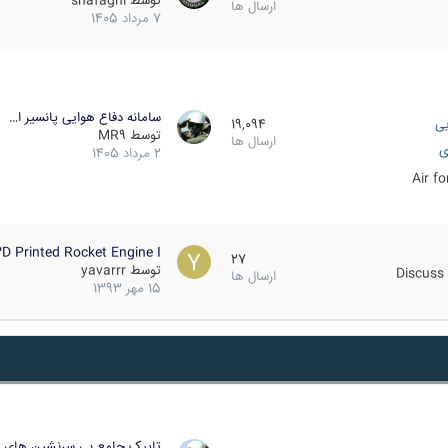
توسط
shafaghi
ارسال ها
7 مرداد 1405
سامانه دفاع هوایی پانسیر ا…
یی
19,094
توسط
MR9
ارسال ها
ی
2 مرداد 1405
Air f
D Printed Rocket Engine I…
27
توسط
yavarrr
Discuss 
ارسال ها
15 مهر 1393
تاپیک جامع بی سرنشین های ز