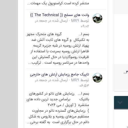
منتشر کرده است.کراسنوپول یک مهمات...
وانت های مسلح (( The Technical ))
توسط
MR9
·
ارسال شده در
جمعه در
09:02
بسم ا.. گروه های متحرک مجهز
به تکنیکال و گروه های ثابت آتش ضد
پهپاد ارتش روسیه در شبه جزیره کریمه
ظاهرا ارتش روسیه بسرعت با استفاده از
ظرفیت روسوگاردیا در حال گسترش این
واحدها در سرتاسر روسیه است . ترکیب...
3
تاپیک جامع رزمایش ارتش های خارجی
توسط
MR9
·
ارسال شده در
جمعه در
06:53
بسم ا... رزمایش های ناتو در کشورهای
بالتیک براساس جدید ترین داده های
منتشره ( آوریل / می 2026
) رزمایش‌های گسترده ناتو در مجاورت
مستقیم مرزهای روسیه و بلاروس به شکل
دائم در حال برگزاری است به گفته برخی...
…