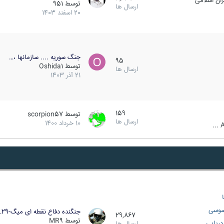
ان اسلامی
توسط
951
ارسال ها
20 اسفند 1403
جنگ سوریه .... سازمانها ،…
95
توسط
Oshida1
ارسال ها
21 آذر 1403
159
توسط
scorpion57
ارسال ها
10 خرداد 1400
A
سوسی
جنگنده دفاع نقطه ای میگ-29…
29,867
توسط
MR9
ریایی
ارسال ها