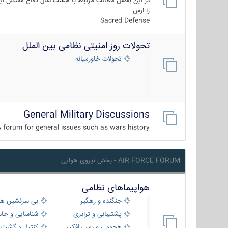
در این بخش مطالب مرتبط با هشت سال دفاع مقدس ایر
را ارس
Sacred Defense
تحولات روز امنیتی نظامی بین الملل
تحولات خاورمیانه
General Military Discussions
 forum for general issues such as wars history ...
AIR FORCE FORUM - بخش نیروی هوایی
هواپیماهای نظامی
جنگنده و رهگیر
بی سرنشین ها
پشتیبانی و ترابری
شناسایی و جا
هجومی و بمب افکن
کنترل و گشت د