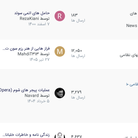
حامل های اتمی سوئد
 های
183
توسط
RezaKiani
ارسال ها
7 اسفند 1400
News &
فراز هایی از هنر رزم سون ت…
12,050
توسط
MahdiT313
کهای نظامی
ارسال ها
27 تیر 1405
ظامی خارجی
عملیات پیجر های شوم (Opera…
3,279
توسط
Navard
ارسال ها
5 خرداد 1404
زندگی نامه و خاطرات خلبانا…
4,637