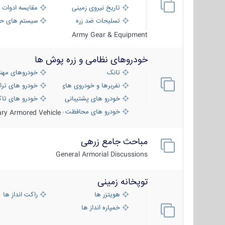
تاریخ نیروی زمینی
مقایسه ادوات 
تسلیحات ضد زره
سیستم های حف
Army Gear & Equipment
خودروهای نظامی و زره پوش ها
تانک
خودروهای مهن
نفربرها و خودروی های رزمی پیاده نظام
خودرو های ترا
خودرو های پشتیبانی آتش ، شناسایی و ضد ت
خودرو های تاک
خودرو های محافظت شده
tary Armored Vehicle
مباحث جامع زرهی
General Armorial Discussions
توپخانه زمینی
هویتزر ها
راکت انداز ها
خمپاره انداز ها