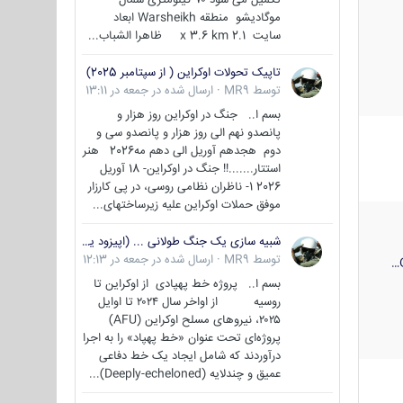
موگادیشو منطقه Warsheikh ابعاد
سایت 2.1 x 3.6 km ظاهرا الشباب...
تاپیک تحولات اوکراین ( از سپتامبر 2025)
توسط
MR9
·
ارسال شده در
جمعه در 13:11
بسم ا.. جنگ در اوکراین روز هزار و
پانصدو نهم الی روز هزار و پانصدو سی و
دوم هجدهم آوریل الی دهم مه2026 هنر
استتار.......!! جنگ در اوکراین- 18 آوریل
2026 1- ناظران نظامی روسی، در پی کارزار
موفق حملات اوکراین علیه زیرساختهای...
شبیه سازی یک جنگ طولانی ... (اپیزود یکم : اوکراین )
توسط
MR9
·
ارسال شده در
جمعه در 12:13
بسم ا.. پروژه خط پهپادی از اوکراین تا
روسیه از اواخر سال ۲۰۲۴ تا اوایل
۲۰۲۵، نیروهای مسلح اوکراین (AFU)
پروژه‌ای تحت عنوان «خط پهپاد» را به اجرا
درآوردند که شامل ایجاد یک خط دفاعی
عمیق و چندلایه (Deeply-echeloned)...