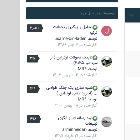
موضوعات در حال مرور
تحلیل و پیگیری تحولات
2,051
ترکیه
توسط
usame-bin-laden
آغاز شده در
7 آبان 1386
تاپیک تحولات اوکراین ( از
35
سپتامبر 2025)
توسط
MR9
آغاز شده در
14 شهریور 1404
شبیه سازی یک جنگ طولانی
129
... (اپیزود یکم : اوکراین )
توسط
MR9
آغاز شده در
28 بهمن 1400
نبرد رسانه ای و الگوی
498
تبلیغات
توسط
arminheidari
آغاز شده در
21 خرداد 1399