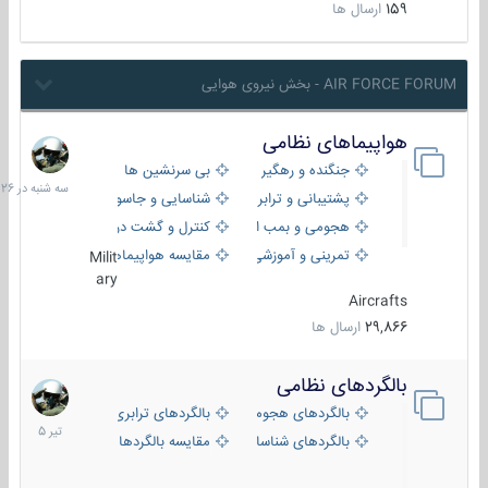
159
ارسال ها
AIR FORCE FORUM - بخش نیروی هوایی
هواپیماهای نظامی
سه
شنبه
جنگنده و رهگیر
بی سرنشین ها
در
پشتیبانی و ترابری
شناسایی و جاسوسی
18:26
هجومی و بمب افکن
کنترل و گشت دریایی
تمرینی و آموزشی
مقایسه هواپیماها
Milit
ary
Aircrafts
29,866
ارسال ها
بالگردهای نظامی
22
تیر
بالگردهای هجومی
بالگردهای ترابری
1405
بالگردهای شناسایی
مقایسه بالگردها