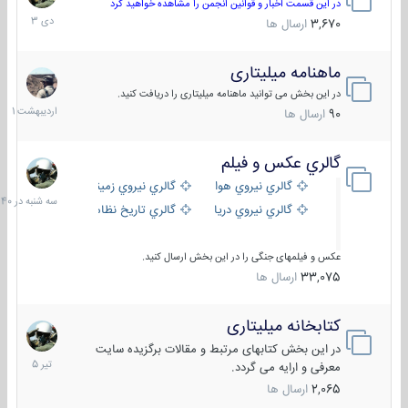
دی
در این قسمت اخبار و قوانین انجمن را مشاهده خواهید کرد
1403
3,670
ارسال ها
ماهنامه میلیتاری
30
اردیبهش
در این بخش می توانید ماهنامه میلیتاری را دریافت کنید.
1401
90
ارسال ها
گالري عكس و فيلم
سه
شنبه
گالري نيروي هوايي
گالري نيروي زميني
در
گالري نيروي دريايي
گالري تاریخ نظامی
15:40
عکس و فیلمهای جنگی را در این بخش ارسال کنید.
33,075
ارسال ها
کتابخانه میلیتاری
16
تیر
در این بخش کتابهای مرتبط و مقالات برگزیده سایت
1405
معرفی و ارایه می گردد.
2,065
ارسال ها