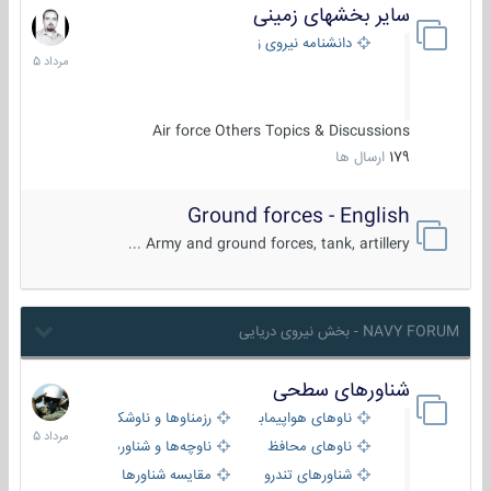
سایر بخشهای زمینی
9
مرداد
دانشنامه نیروی زمینی
1405
Air force Others Topics & Discussions
179
ارسال ها
Ground forces - English
Army and ground forces, tank, artillery ...
NAVY FORUM - بخش نیروی دریایی
شناورهای سطحی
2
مرداد
ناوهای هواپیمابر و بالگرد بر
رزمناوها و ناوشکن‌ها
1405
ناوهای محافظ
ناوچه‌ها و شناورهای گشتی
شناورهای تندرو
مقایسه شناورها