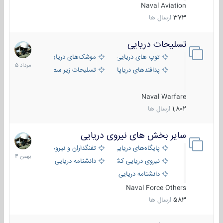
Naval Aviation
373
ارسال ها
تسلیحات دریایی
2
مرداد
توپ های دریایی
موشک‌های دریایی
1405
پدافندهای دریاپایه
تسلیحات زیر سطحی
Naval Warfare
1,802
ارسال ها
سایر بخش های نیروی دریایی
22
بهمن
پایگاه‌های دریایی
تفنگداران و نیروهای ویژه‌ی دریایی
1404
نیروی دریایی کشورهای مختلف
دانشنامه دریایی
دانشنامه دریایی کپی
Naval Force Others
583
ارسال ها