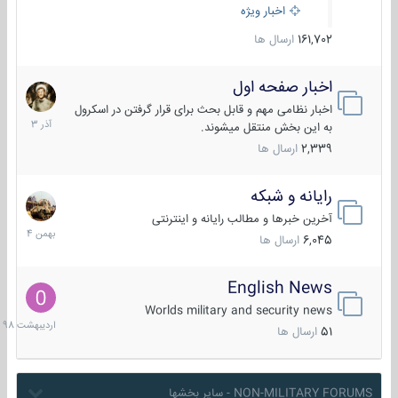
اخبار ویژه
161,702
ارسال ها
اخبار صفحه اول
7
آذر
اخبار نظامی مهم و قابل بحث برای قرار گرفتن در اسکرول
1403
به این بخش منتقل میشوند.
2,339
ارسال ها
رایانه و شبکه
30
بهمن
آخرین خبرها و مطالب رایانه و اینترنتی
1404
6,045
ارسال ها
English News
10
اردیبهش
Worlds military and security news
1398
51
ارسال ها
NON-MILITARY FORUMS - سایر بخشها