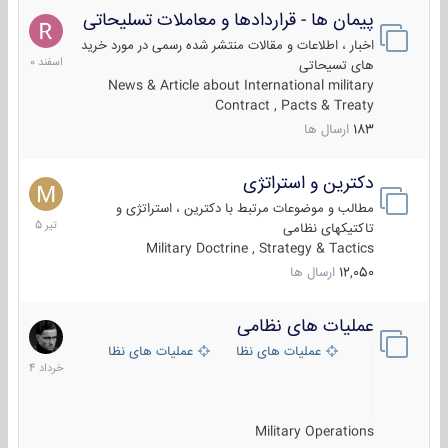
پیمان ها - قراردادها و معاملات تسلیحاتی
7
اسفند
اخبار ، اطلاعات و مقالات منتشر شده رسمی در مورد خرید
1400
های تسیحاتی
News & Article about International military
Contract , Pacts & Treaty
183
ارسال ها
دکترین و استراتژی
27
تیر
مطالب و موضوعات مرتبط با دکترین ، استراتژی و
1405
تاکتیکهای نظامی
Military Doctrine , Strategy & Tactics
12,050
ارسال ها
عملیات های نظامی
5
خرداد
عملیات های نظامی ایران
عملیات های نظامی خارجی
1404
Military Operations