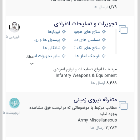
1,179
ارسال ها
تجهیزات و تسلیحات انفرادی
17
فروردین
سلاح های هجومی
تیربارها
1405
مسلسل های دستی
پیستول ها و رولورها
سلاح های تک تیر اندازی
شاتگان ها
نارنجک انداز ها
سایر تجهیزات انفرادی
مطال
ب
مرتبط با انواع تسلیحات و لوازم انفرادی
Infantry Weapons & Equipment
8,489
ارسال ها
متفرقه نیروی زمینی
27
اردیبهش
مطالب مرتبط با موضوعاتی که در لیست فوق مشاهده
1405
وجود ندارد.
Army Miscellaneous
3,784
ارسال ها