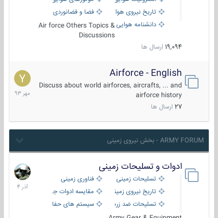
تاریخ نیروی هوایی
فضا و فضانوردی
دانشنامه هوایی
Air force Others Topics &
Discussions
19,094
ارسال ها
Airforce - English
15
مهر
Discuss about world airforces, aircrafts, ... and
1393
airforce history
27
ارسال ها
ARMY FORUM - بخش نیروی زمینی
ادوات و تسلیحات زمینی
21
آذر
تسلیحات زمینی
فناوری زمینی
1404
تاریخ نیروی زمینی
مقایسه ادوات جنگی
تسلیحات ضد زره
سیستم های حفاظت فعال
Army Gear & Equipment