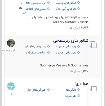
شناورهای پشتیبانی
بی سرنشین های دریایی
م
طا
ناوهای آبی خاکی و نیروبر
شناورهای اطلاعاتی و جاسوسی
لب
مربوط به انواع کشتیها و رزمناوها و ناوشکنها و ...
Military Surface Vessels
6,826
ارسال ها
شناور های زیرسطحی
31
اردیبهش
زیردریایی‌های استراتژیک
زیردریایی‌های تهاجمی
1405
زیردریایی های سبک
مباحث متفرقه زیرسطحی
Submerge Vessels & Submarines
1,540
ارسال ها
هوا دریا
12
دی
بالگردها
هواگردهای بال ثابت
1401
هواناوها