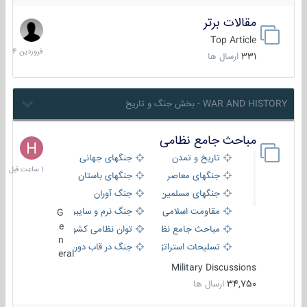
مقالات برتر
29
فروردین
Top Article
1404
331
ارسال ها
WAR AND HISTORY - بخش جنگ و تاریخ
مباحث جامع نظامی
1
ساعت
تاریخ و تمدن
جنگهای جهانی
قبل
جنگهای معاصر
جنگهای باستان
جنگهای مسلمین
جنگ آوران
مقاومت اسلامی
جنگ نرم و سایبری
G
e
مباحث جامع نظامی
توان نظامی کشورها
n
تسلیحات استراتژیک
جنگ در قاب دوربین
eral
Military Discussions
34,750
ارسال ها