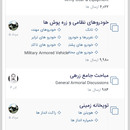
6,022
ارسال ها
خودروهای نظامی و زره پوش ها
2
مرداد
تانک
خودروهای مهندسی
1405
نفربرها و خودروی های رزمی پیاده نظام
خودرو های ترابری نظامی
خودرو های پشتیبانی آتش ، شناسایی و ضد تانک
خودرو های تاکتیکی نظامی
خودرو های محافظت شده
Military Armored Vehicle
9,980
ارسال ها
مباحث جامع زرهی
7
آذر
General Armorial Discussions
1404
984
ارسال ها
توپخانه زمینی
9
مرداد
هویتزر ها
راکت انداز ها
1405
خمپاره انداز ها