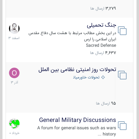
3,279
ارسال ها
جنگ تحمیلی
20
اسفند
در این بخش مطالب مرتبط با هشت سال دفاع مقدس
1403
ایران اسلامی را ارس
Sacred Defense
4,637
ارسال ها
تحولات روز امنیتی نظامی بین الملل
21
آذر
تحولات خاورمیانه
1403
95
ارسال ها
General Military Discussions
10
خرداد
A forum for general issues such as wars
1400
history ...