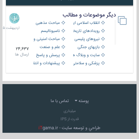
دیگر موضوعات و مطالب
8
اردیبهش
انقلاب اسلامی ایران
مباحث مذهبی
1405
رویدادهای تاریخی و مذهبی
ناسیونالیسم
نیروهای پلیسی
مباحث امنیتی و اطلاعاتی
بازیهای جنگی
علم و صنعت
24,637
ارسال ها
سایت و وبلاگ ها
پرسش و پاسخ
پزشکی و سلامتی
پیشنهادات و انتقادات
پوسته
تماس با ما
میلیتاری
قدرت از IPS
طراحي و توسعه سايت -
gama.ir
iT