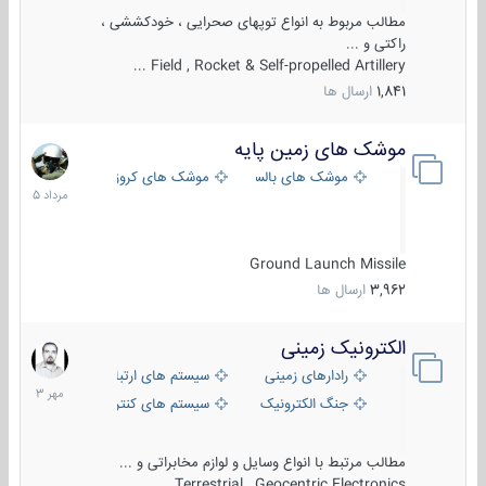
مطالب مربوط به انواع توپهای صحرایی ، خودکششی ،
راکتی و ...
Field , Rocket & Self-propelled Artillery ...
1,841
ارسال ها
موشک های زمین پایه
2
مرداد
موشک های بالستیک
موشک های کروز
1405
Ground Launch Missile
3,962
ارسال ها
الکترونیک زمینی
1
مهر
رادارهای زمینی
سیستم های ارتباطی و جمع آوری اطلاع
1403
جنگ الکترونیک
سیستم های کنترل آتش و تجهیزات الکتر
مطالب مرتبط با انواع وسایل و لوازم مخابراتی و ...
Terrestrial , Geocentric Electronics