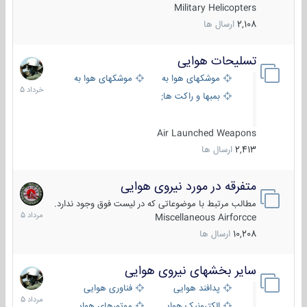
Military Helicopters
2,108
ارسال ها
تسلیحات هوایی
30
خرداد
موشکهای هوا به هوا
موشکهای هوا به سطح
1405
بمبها و راکت های هوایی
Air Launched Weapons
2,413
ارسال ها
متفرقه در مورد نیروی هوایی
7
مرداد
مطالب مرتبط با موضوعاتی که در لیست فوق وجود ندارد.
1405
Miscellaneous Airforcce
10,208
ارسال ها
سایر بخشهای نیروی هوایی
2
مرداد
پدافند هوایی
فناوری هوایی
1405
الکترونیک هوایی
موتورهای هوایی