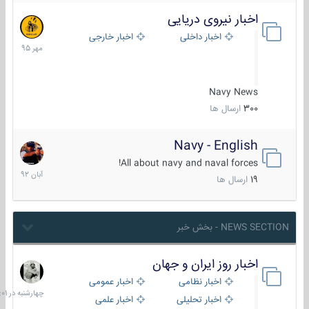
اخبار نیروی دریایی
27
مهر
اخبار داخلی
اخبار خارجی
1395
Navy News
300
ارسال ها
Navy - English
22
آبان
All about navy and naval forces!
1392
19
ارسال ها
NEWS SECTION - بخش خبر
اخبار روز ایران و جهان
چهارشنبه
در
اخبار نظامی
اخبار عمومی
06:01
اخبار تحلیلی
اخبار علمی