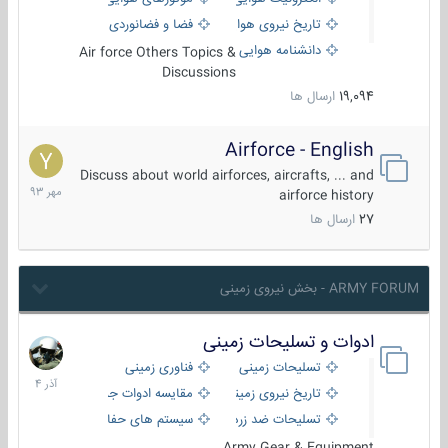
تاریخ نیروی هوایی
فضا و فضانوردی
دانشنامه هوایی
Air force Others Topics &
Discussions
19,094
ارسال ها
Airforce - English
15
مهر
Discuss about world airforces, aircrafts, ... and
1393
airforce history
27
ارسال ها
ARMY FORUM - بخش نیروی زمینی
ادوات و تسلیحات زمینی
21
آذر
تسلیحات زمینی
فناوری زمینی
1404
تاریخ نیروی زمینی
مقایسه ادوات جنگی
تسلیحات ضد زره
سیستم های حفاظت فعال
Army Gear & Equipment