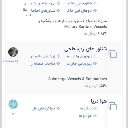
شناورهای پشتیبانی
بی سرنشین های دریایی
م
طا
ناوهای آبی خاکی و نیروبر
شناورهای اطلاعاتی و جاسوسی
لب
مربوط به انواع کشتیها و رزمناوها و ناوشکنها و ...
Military Surface Vessels
6,826
ارسال ها
شناور های زیرسطحی
31
اردیبهش
زیردریایی‌های استراتژیک
زیردریایی‌های تهاجمی
1405
زیردریایی های سبک
مباحث متفرقه زیرسطحی
Submerge Vessels & Submarines
1,540
ارسال ها
هوا دریا
12
دی
بالگردها
هواگردهای بال ثابت
1401
هواناوها