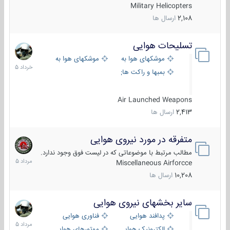
Military Helicopters
2,108
ارسال ها
تسلیحات هوایی
30
خرداد
موشکهای هوا به هوا
موشکهای هوا به سطح
1405
بمبها و راکت های هوایی
Air Launched Weapons
2,413
ارسال ها
متفرقه در مورد نیروی هوایی
7
مرداد
مطالب مرتبط با موضوعاتی که در لیست فوق وجود ندارد.
1405
Miscellaneous Airforcce
10,208
ارسال ها
سایر بخشهای نیروی هوایی
2
مرداد
پدافند هوایی
فناوری هوایی
1405
الکترونیک هوایی
موتورهای هوایی