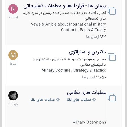
پیمان ها - قراردادها و معاملات تسلیحاتی
7
اسفند
اخبار ، اطلاعات و مقالات منتشر شده رسمی در مورد خرید
1400
های تسیحاتی
News & Article about International military
Contract , Pacts & Treaty
183
ارسال ها
دکترین و استراتژی
27
تیر
مطالب و موضوعات مرتبط با دکترین ، استراتژی و
1405
تاکتیکهای نظامی
Military Doctrine , Strategy & Tactics
12,050
ارسال ها
عملیات های نظامی
5
خرداد
عملیات های نظامی ایران
عملیات های نظامی خارجی
1404
Military Operations