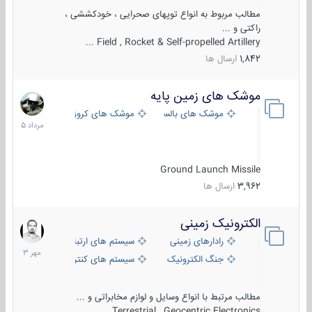
مطالب مربوط به انواع توپهای صحرایی ، خودکششی ،
راکتی و ...
Field , Rocket & Self-propelled Artillery ...
1,842
ارسال ها
موشک های زمین پایه
2
مرداد
موشک های بالستیک
موشک های کروز
1405
Ground Launch Missile
3,962
ارسال ها
الکترونیک زمینی
1
مهر
رادارهای زمینی
سیستم های ارتباطی و جمع آوری اطلاع
1403
جنگ الکترونیک
سیستم های کنترل آتش و تجهیزات الکتر
مطالب مرتبط با انواع وسایل و لوازم مخابراتی و ...
Terrestrial , Geocentric Electronics