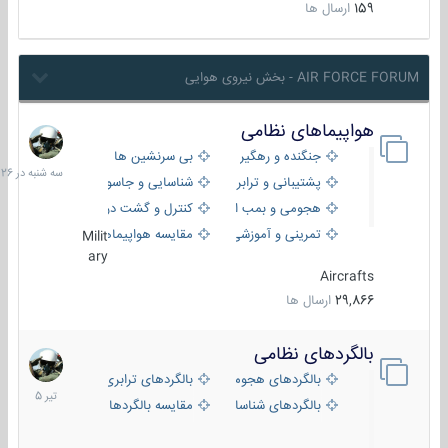
159
ارسال ها
AIR FORCE FORUM - بخش نیروی هوایی
هواپیماهای نظامی
سه
شنبه
جنگنده و رهگیر
بی سرنشین ها
در
پشتیبانی و ترابری
شناسایی و جاسوسی
18:26
هجومی و بمب افکن
کنترل و گشت دریایی
تمرینی و آموزشی
مقایسه هواپیماها
Milit
ary
Aircrafts
29,866
ارسال ها
بالگردهای نظامی
22
تیر
بالگردهای هجومی
بالگردهای ترابری
1405
بالگردهای شناسایی
مقایسه بالگردها