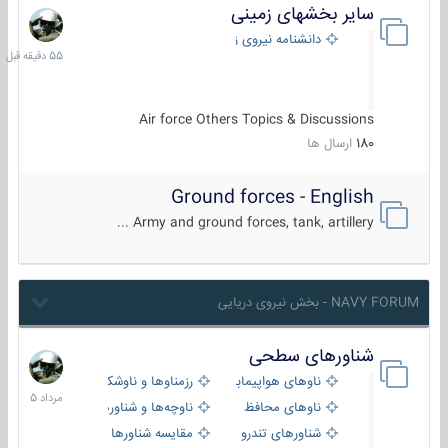
سایر بخشهای زمینی
55
دقیقه
دانشنامه نیروی زمینی
قبل
Air force Others Topics & Discussions
180
ارسال ها
Ground forces - English
Army and ground forces, tank, artillery ...
NAVY FORUM - بخش نیروی دریایی
شناورهای سطحی
2
مرداد
ناوهای هواپیمابر و بالگرد بر
رزمناوها و ناوشکن‌ها
1405
ناوهای محافظ
ناوچه‌ها و شناورهای گشتی
شناورهای تندرو
مقایسه شناورها