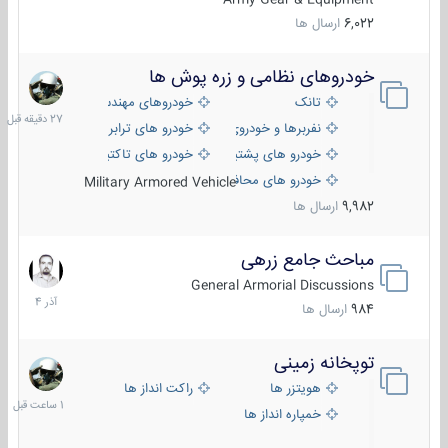
6,022
ارسال ها
خودروهای نظامی و زره پوش ها
27
دقیقه
تانک
خودروهای مهندسی
قبل
نفربرها و خودروی های رزمی پیاده نظام
خودرو های ترابری نظامی
خودرو های پشتیبانی آتش ، شناسایی و ضد تانک
خودرو های تاکتیکی نظامی
خودرو های محافظت شده
Military Armored Vehicle
9,982
ارسال ها
مباحث جامع زرهی
7
آذر
General Armorial Discussions
1404
984
ارسال ها
توپخانه زمینی
1
ساعت
هویتزر ها
راکت انداز ها
قبل
خمپاره انداز ها