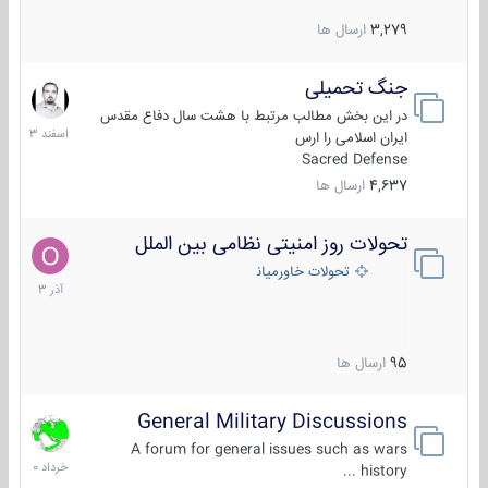
3,279
ارسال ها
جنگ تحمیلی
20
اسفند
در این بخش مطالب مرتبط با هشت سال دفاع مقدس
1403
ایران اسلامی را ارس
Sacred Defense
4,637
ارسال ها
تحولات روز امنیتی نظامی بین الملل
21
آذر
تحولات خاورمیانه
1403
95
ارسال ها
General Military Discussions
10
خرداد
A forum for general issues such as wars
1400
history ...