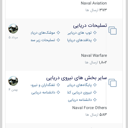
Naval Aviation
373
ارسال ها
تسلیحات دریایی
2
مرداد
توپ های دریایی
موشک‌های دریایی
1405
پدافندهای دریاپایه
تسلیحات زیر سطحی
Naval Warfare
1,802
ارسال ها
سایر بخش های نیروی دریایی
22
بهمن
پایگاه‌های دریایی
تفنگداران و نیروهای ویژه‌ی دریایی
1404
نیروی دریایی کشورهای مختلف
دانشنامه دریایی
دانشنامه دریایی کپی
Naval Force Others
583
ارسال ها