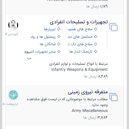
1,179
ارسال ها
تجهیزات و تسلیحات انفرادی
17
فروردین
سلاح های هجومی
تیربارها
1405
مسلسل های دستی
پیستول ها و رولورها
سلاح های تک تیر اندازی
شاتگان ها
نارنجک انداز ها
سایر تجهیزات انفرادی
مطال
ب
مرتبط با انواع تسلیحات و لوازم انفرادی
Infantry Weapons & Equipment
8,489
ارسال ها
متفرقه نیروی زمینی
27
اردیبهش
مطالب مرتبط با موضوعاتی که در لیست فوق مشاهده
1405
وجود ندارد.
Army Miscellaneous
3,784
ارسال ها