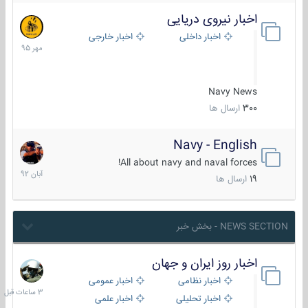
اخبار نیروی دریایی
27
مهر
اخبار داخلی
اخبار خارجی
1395
Navy News
300
ارسال ها
Navy - English
22
آبان
All about navy and naval forces!
1392
19
ارسال ها
NEWS SECTION - بخش خبر
اخبار روز ایران و جهان
3
ساعات
اخبار نظامی
اخبار عمومی
قبل
اخبار تحلیلی
اخبار علمی