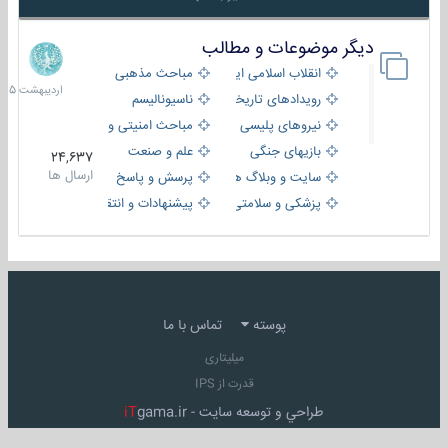
دیگر موضوعات و مطالب
8
اردیبهش
انقلاب اسلامی ایران
مباحث مذهبی
1405
رویدادهای تاریخی و مذهبی
ناسیونالیسم
نیروهای پلیسی
مباحث امنیتی و اطلاعاتی
بازیهای جنگی
علم و صنعت
24,637
ارسال ها
سایت و وبلاگ ها
پرسش و پاسخ
پزشکی و سلامتی
پیشنهادات و انتقادات
پوسته
تماس با ما
میلیتاری
قدرت از IPS
طراحي و توسعه سايت -
gama.ir
iT