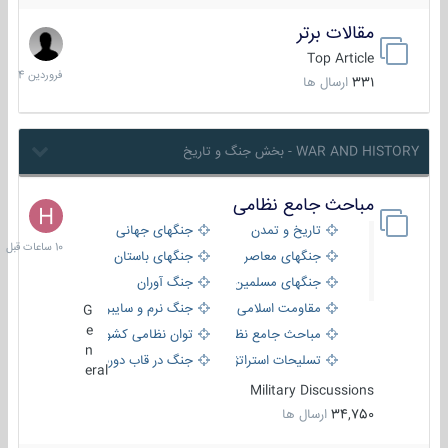
مقالات برتر
29
فروردین
Top Article
1404
331
ارسال ها
WAR AND HISTORY - بخش جنگ و تاریخ
مباحث جامع نظامی
10
ساعات
تاریخ و تمدن
جنگهای جهانی
قبل
جنگهای معاصر
جنگهای باستان
جنگهای مسلمین
جنگ آوران
مقاومت اسلامی
جنگ نرم و سایبری
G
e
مباحث جامع نظامی
توان نظامی کشورها
n
تسلیحات استراتژیک
جنگ در قاب دوربین
eral
Military Discussions
34,750
ارسال ها