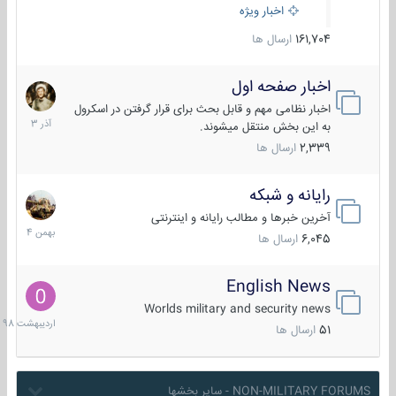
اخبار ویژه
161,704
ارسال ها
اخبار صفحه اول
7
آذر
اخبار نظامی مهم و قابل بحث برای قرار گرفتن در اسکرول
1403
به این بخش منتقل میشوند.
2,339
ارسال ها
رایانه و شبکه
30
بهمن
آخرین خبرها و مطالب رایانه و اینترنتی
1404
6,045
ارسال ها
English News
10
اردیبهش
Worlds military and security news
1398
51
ارسال ها
NON-MILITARY FORUMS - سایر بخشها