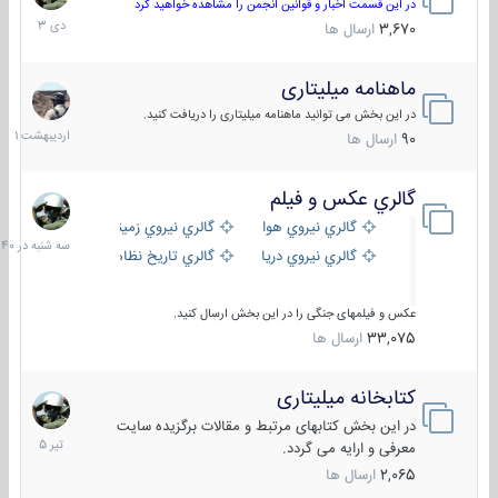
دی
در این قسمت اخبار و قوانین انجمن را مشاهده خواهید کرد
1403
3,670
ارسال ها
ماهنامه میلیتاری
30
اردیبهش
در این بخش می توانید ماهنامه میلیتاری را دریافت کنید.
1401
90
ارسال ها
گالري عكس و فيلم
سه
شنبه
گالري نيروي هوايي
گالري نيروي زميني
در
گالري نيروي دريايي
گالري تاریخ نظامی
15:40
عکس و فیلمهای جنگی را در این بخش ارسال کنید.
33,075
ارسال ها
کتابخانه میلیتاری
16
تیر
در این بخش کتابهای مرتبط و مقالات برگزیده سایت
1405
معرفی و ارایه می گردد.
2,065
ارسال ها