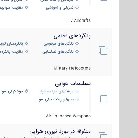
تمرینی و آموزشی
مقایسه هواپیم
y Aircrafts
بالگردهای نظامی
بالگردهای هجومی
بالگردهای تراب
بالگردهای شناسایی
مقایسه بالگرده
Military Helicopters
تسلیحات هوایی
موشکهای هوا به هوا
موشکهای هوا 
بمبها و راکت های هوایی
Air Launched Weapons
متفرقه در مورد نیروی هوایی