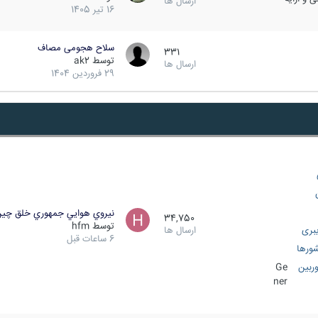
ارسال ها
16 تیر 1405
سلاح هجومی مصاف
331
توسط
ak2
ارسال ها
29 فروردین 1404
نيروي هوايي جمهوري خلق چي
34,750
توسط
hfm
بری
ارسال ها
6 ساعات قبل
ورها
ربین
Ge
ner