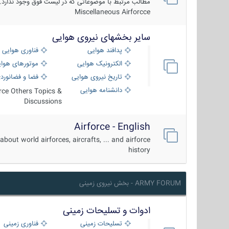
مطالب مرتبط با موضوعاتی که در لیست فوق وجود ندارد.
Miscellaneous Airforcce
سایر بخشهای نیروی هوایی
پدافند هوایی
فناوری هوایی
الکترونیک هوایی
موتورهای هوا
تاریخ نیروی هوایی
فضا و فضانورد
دانشنامه هوایی
orce Others Topics &
Discussions
Airforce - English
about world airforces, aircrafts, ... and airforce
history
ARMY FORUM - بخش نیروی زمینی
ادوات و تسلیحات زمینی
تسلیحات زمینی
فناوری زمینی