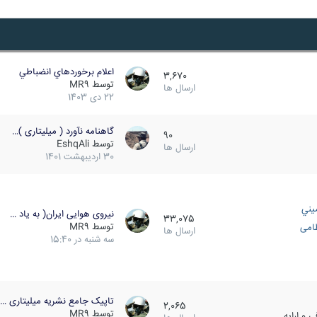
اعلام برخوردهاي انضباطي
3,670
توسط
MR9
ارسال ها
22 دی 1403
گاهنامه نآورد ( میلیتاری )…
90
توسط
EshqAli
ارسال ها
30 اردیبهشت 1401
يني
نیروی هوایی ایران( به یاد …
33,075
توسط
MR9
ظامی
ارسال ها
سه شنبه در 15:40
تاپیک جامع نشریه میلیتاری …
2,065
توسط
MR9
 و ارایه