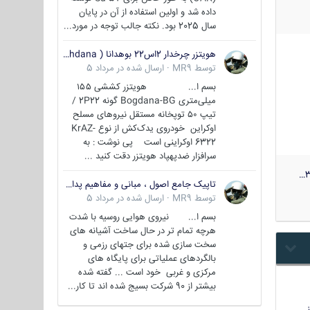
داده شد و اولین استفاده از آن در پایان
سال 2025 بود. نکته جالب توجه در مورد...
هویتزر چرخدار 2اس22 بوهدانا ( wheeled howitzer 2S22 Bohdana )
توسط
MR9
·
ارسال شده در
مرداد 5
بسم ا... هویتزر کششی ۱۵۵
میلی‌متری Bogdana-BG گونه 2P22 /
تیپ ۵۰ توپخانه مستقل نیروهای مسلح
اوکراین خودروی یدک‌کش از نوع KrAZ-
6322 اوکراینی است پی نوشت : به
سرافزار ضدپهپاد هویتزر دقت کنید ...
3
تاپیک جامع اصول ، مبانی و مفاهیم پدافند غیر عامل
توسط
MR9
·
ارسال شده در
مرداد 5
بسم ا... نیروی هوایی روسیه با شدت
هرچه تمام تر در حال ساخت آشیانه های
سخت سازی شده برای جتهای رزمی و
بالگردهای عملیاتی برای پایگاه های
مرکزی و غربی خود است ... گفته شده
بیشتر از 90 شرکت بسیج شده اند تا کار...
…