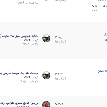
سه شنبه در 18:26
اها
Mili
tar
ری
بالگرد هجومی میل-28 هاوک (…
2,108
ا
توسط
MR9
ارسال ها
22 تیر 1405
به سطح
مهمات هدایت شونده سُرشی یو
2,413
توسط
MR9
ارسال ها
30 خرداد 1405
بررسی جامع نیروی هوایی ارت…
10,208