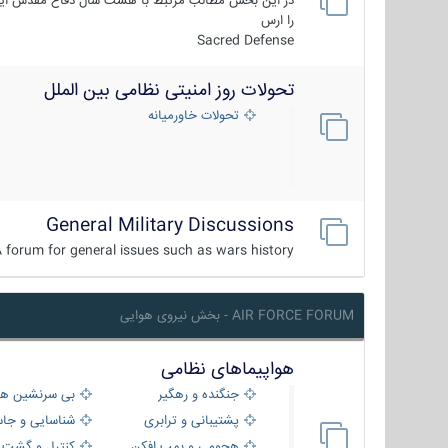
در این بخش مطالب مرتبط با هشت سال دفاع مقدس ایر
را ارس
Sacred Defense
تحولات روز امنیتی نظامی بین الملل
تحولات خاورمیانه
General Military Discussions
 forum for general issues such as wars history ...
AIR FORCE FORUM - بخش نیروی هوایی
هواپیماهای نظامی
جنگنده و رهگیر
بی سرنشین ها
پشتیبانی و ترابری
شناسایی و جا
هجومی و بمب افکن
کنترل و گشت د