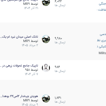
6,022
جنگی
توسط
MR9
ارسال ها
21 آذر 1404
اظت فعال
دسی
تانک اصلی میدان نبرد ام-یک…
9,980
بری نظامی
توسط
MR9
ارسال ها
2 مرداد 1405
انک
تیکی نظامی
Mili
تاپیک جامع تحولات زرهی در …
984
توسط
951
ارسال ها
7 آذر 1404
هویتزر چرخدار 2اس22 بوهدا…
1,841
توسط
MR9
ارسال ها
9 مرداد 1405