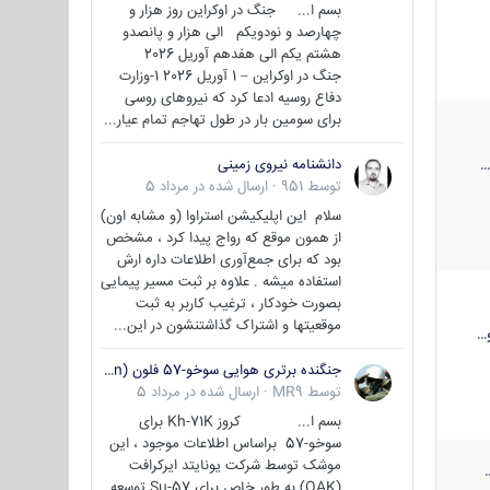
بسم ا... جنگ در اوکراین روز هزار و
چهارصد و نودویکم الی هزار و پانصدو
هشتم یکم الی هفدهم آوریل 2026
جنگ در اوکراین – 1 آوریل 2026 1-وزارت
دفاع روسیه ادعا کرد که نیروهای روسی
برای سومین بار در طول تهاجم تمام عیار...
دانشنامه نیروی زمینی
توسط
951
·
ارسال شده در
مرداد 5
سلام این اپلیکیشن استراوا (و مشابه اون)
از همون موقع که رواج پیدا کرد ، مشخص
بود که برای جمع‌آوری اطلاعات داره ارش
استفاده میشه . علاوه بر ثبت مسیر پیمایی
بصورت خودکار ، ترغیب کاربر به ثبت
موقعیتها و اشتراک‌ گذاشتنشون در این...
…
جنگنده برتری هوایی سوخو-57 فلون (Su-57/Felon)
توسط
MR9
·
ارسال شده در
مرداد 5
بسم ا... کروز Kh-71K برای
سوخو-57 براساس اطلاعات موجود ، این
موشک توسط شرکت یونایتد ایرکرافت
(OAK) به طور خاص برای Su-57 توسعه