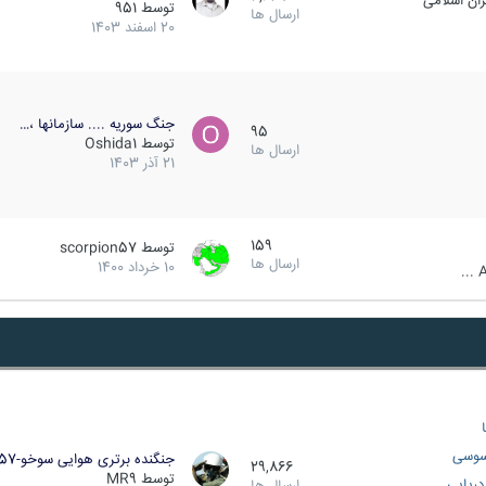
ان اسلامی
توسط
951
ارسال ها
20 اسفند 1403
جنگ سوریه .... سازمانها ،…
95
توسط
Oshida1
ارسال ها
21 آذر 1403
159
توسط
scorpion57
ارسال ها
10 خرداد 1400
A
سوسی
جنگنده برتری هوایی سوخو-57…
29,866
توسط
MR9
ریایی
ارسال ها