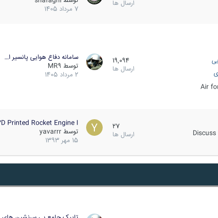
توسط
shafaghi
ارسال ها
7 مرداد 1405
سامانه دفاع هوایی پانسیر ا…
یی
19,094
توسط
MR9
ارسال ها
ی
2 مرداد 1405
Air f
D Printed Rocket Engine I…
27
توسط
yavarrr
Discuss 
ارسال ها
15 مهر 1393
تاپیک جامع بی سرنشین های ز