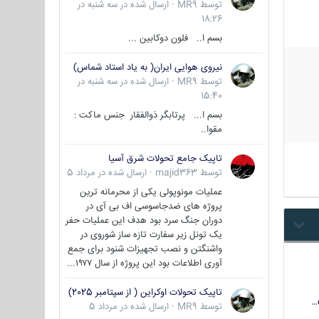
توسط
MR9
·
ارسال شده در
سه شنبه در
18:26
بسم ا.. فلون دوکابین ...
نیروی هوایی ایران( به یاد استاد شماس)
توسط
MR9
·
ارسال شده در
سه شنبه در
15:40
بسم ا... پرتابگر ذوالفقار جنس ماکت :
مقوا..
تاپیک جامع تحولات شرق آسیا
توسط
majid363
·
ارسال شده در
مرداد 5
عملیات مونوپولی یکی از محرمانه ترین
پروژه های ضدجاسوسی اف بی آی در
دوران جنگ سرد بود هدف این عملیات حفر
یک تونل زیر سفارت تازه ساز شوروی در
واشنگتن و نصب تجهیزات شنود برای جمع
آوری اطلاعات بود این پروژه از سال ۱۹۷۷...
تاپیک تحولات اوکراین ( از سپتامبر 2025)
توسط
MR9
·
ارسال شده در
مرداد 5