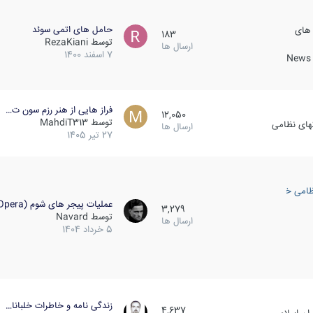
حامل های اتمی سوئد
 های
183
توسط
RezaKiani
ارسال ها
7 اسفند 1400
News &
فراز هایی از هنر رزم سون ت…
12,050
توسط
MahdiT313
کهای نظامی
ارسال ها
27 تیر 1405
ظامی خارجی
عملیات پیجر های شوم (Opera…
3,279
توسط
Navard
ارسال ها
5 خرداد 1404
زندگی نامه و خاطرات خلبانا…
4,637