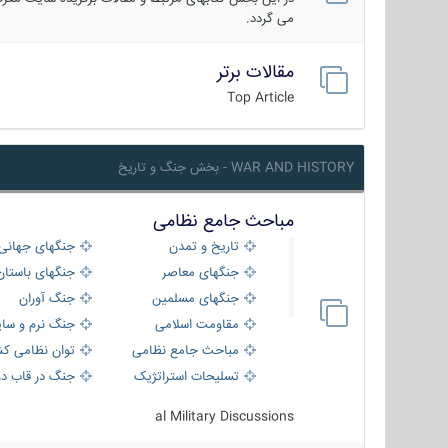
می گردد.
مقالات برتر
Top Article
WAR AND HISTORY - بخش جنگ و تاریخ
مباحث جامع نظامی
تاریخ و تمدن
جنگهای جهانی
جنگهای معاصر
جنگهای باستان
جنگهای مسلمین
جنگ آوران
مقاومت اسلامی
جنگ نرم و سای
مباحث جامع نظامی
توان نظامی کش
تسلیحات استراتژیک
جنگ در قاب دو
al Military Discussions