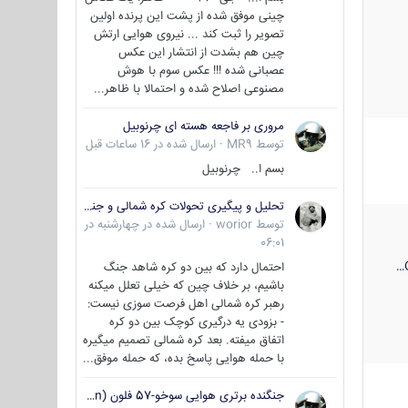
چینی موفق شده از پشت این پرنده اولین
تصویر را ثبت کند ... نیروی هوایی ارتش
چین هم بشدت از انتشار این عکس
عصبانی شده !!! عکس سوم با هوش
مصنوعی اصلاح شده و احتمالا با ظاهر...
مروری بر فاجعه هسته ای چرنوبیل
توسط
MR9
·
ارسال شده در
16 ساعات قبل
بسم ا.. چرنوبیل
تحلیل و پیگیری تحولات کره شمالی و جنوبی
توسط
worior
·
ارسال شده در
چهارشنبه در
06:01
احتمال دارد که بین دو کره شاهد جنگ
باشیم، بر خلاف چین که خیلی تعلل میکنه
رهبر کره شمالی اهل فرصت سوزی نیست:
- بزودی یه درگیری کوچک بین دو کره
اتفاق میفته. بعد کره شمالی تصمیم میگیره
با حمله هوایی پاسخ بده، که حمله موفق...
جنگنده برتری هوایی سوخو-57 فلون (Su-57/Felon)