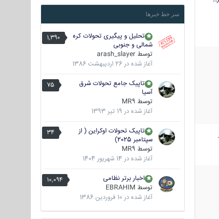
سر خط خبرها
تحلیل و پیگیری تحولات کره
1,390
شمالی و جنوبی
توسط
arash_slayer
آغاز شده در
26 اردیبهشت 1386
تاپیک جامع تحولات شرق
75
آسیا
توسط
MR9
آغاز شده در
19 تیر 1393
تاپیک تحولات اوکراین ( از
34
سپتامبر 2025)
توسط
MR9
آغاز شده در
14 شهریور 1404
اخبار برتر نظامی
10,094
توسط
EBRAHIM
آغاز شده در
10 فروردین 1386