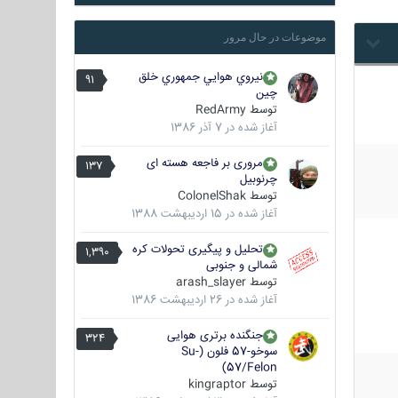
موضوعات در حال مرور
نيروي هوايي جمهوري خلق
91
چين
توسط
RedArmy
آغاز شده در
7 آذر 1386
مروری بر فاجعه هسته ای
137
چرنوبیل
توسط
ColonelShak
آغاز شده در
15 اردیبهشت 1388
تحلیل و پیگیری تحولات کره
1,390
شمالی و جنوبی
توسط
arash_slayer
آغاز شده در
26 اردیبهشت 1386
جنگنده برتری هوایی
324
سوخو-57 فلون (Su-
57/Felon)
توسط
kingraptor