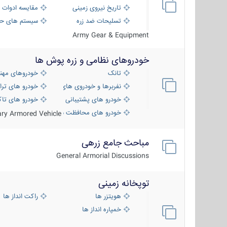
تاریخ نیروی زمینی
مقایسه ادوات 
تسلیحات ضد زره
سیستم های حف
Army Gear & Equipment
خودروهای نظامی و زره پوش ها
تانک
خودروهای مهن
نفربرها و خودروی های رزمی پیاده نظام
خودرو های ترا
خودرو های پشتیبانی آتش ، شناسایی و ضد ت
خودرو های تاک
خودرو های محافظت شده
tary Armored Vehicle
مباحث جامع زرهی
General Armorial Discussions
توپخانه زمینی
هویتزر ها
راکت انداز ها
خمپاره انداز ها