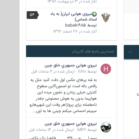
آغاز شده در
3 اردیبهشت 1386
نیروی هوایی ایران( به یاد
54
استاد شماس)
توسط
babak1985
آغاز شده در
27 اسفند 1392
جدیدترین پاسخ های کاربران
نيروي هوايي جمهوري خلق چين
توسط
hfm
·
ارسال شده در
6 ساعات قبل
به شه پرهای عکس اول دقت کنید مثل یه
رقاص باله است تو اسمون!!این سطوح
کنترلی خیلی زیادن و نشون میده این
ن
هواپیما بدون یه هوش مصنوعی جقدر
نامطمئنه برای پرواز!هر وقت این شهپرهارو
میبینم احساس میکنم چینی ها به اون...
نيروي هوايي جمهوري خلق چين
توسط
MR9
·
ارسال شده در
14 ساعات قبل
بسم ا... جی -36 ظاهرا یک عکاس