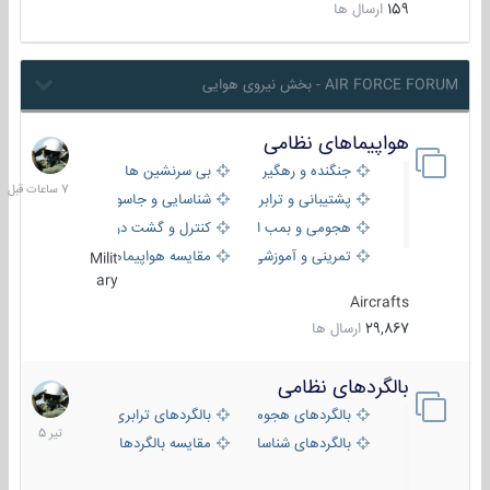
159
ارسال ها
AIR FORCE FORUM - بخش نیروی هوایی
هواپیماهای نظامی
7
ساعات
جنگنده و رهگیر
بی سرنشین ها
قبل
پشتیبانی و ترابری
شناسایی و جاسوسی
هجومی و بمب افکن
کنترل و گشت دریایی
تمرینی و آموزشی
مقایسه هواپیماها
Milit
ary
Aircrafts
29,867
ارسال ها
بالگردهای نظامی
22
تیر
بالگردهای هجومی
بالگردهای ترابری
1405
بالگردهای شناسایی
مقایسه بالگردها