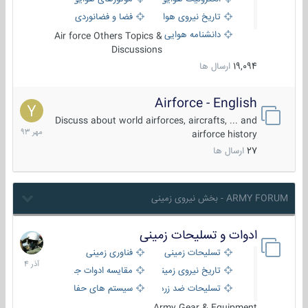
تاریخ نیروی هوایی
فضا و فضانوردی
دانشنامه هوایی
Air force Others Topics &
Discussions
19,094
ارسال ها
Airforce - English
15
مهر
Discuss about world airforces, aircrafts, ... and
1393
airforce history
27
ارسال ها
ARMY FORUM - بخش نیروی زمینی
ادوات و تسلیحات زمینی
21
آذر
تسلیحات زمینی
فناوری زمینی
1404
تاریخ نیروی زمینی
مقایسه ادوات جنگی
تسلیحات ضد زره
سیستم های حفاظت فعال
Army Gear & Equipment