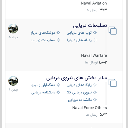
Naval Aviation
373
ارسال ها
تسلیحات دریایی
2
مرداد
توپ های دریایی
موشک‌های دریایی
1405
پدافندهای دریاپایه
تسلیحات زیر سطحی
Naval Warfare
1,802
ارسال ها
سایر بخش های نیروی دریایی
22
بهمن
پایگاه‌های دریایی
تفنگداران و نیروهای ویژه‌ی دریایی
1404
نیروی دریایی کشورهای مختلف
دانشنامه دریایی
دانشنامه دریایی کپی
Naval Force Others
583
ارسال ها