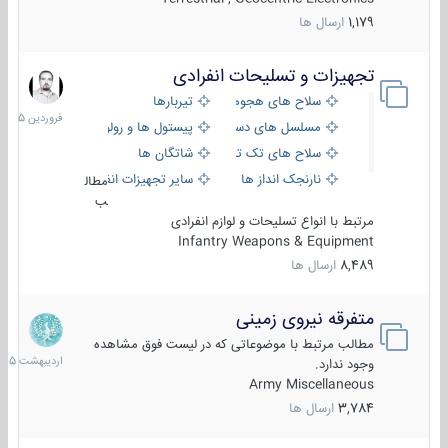
1,179
ارسال ها
تجهیزات و تسلیحات انفرادی
17
فروردین
سلاح های هجومی
تیربارها
1405
مسلسل های دستی
پیستول ها و رولورها
سلاح های تک تیر اندازی
شاتگان ها
نارنجک انداز ها
سایر تجهیزات انفرادی
مطال
ب
مرتبط با انواع تسلیحات و لوازم انفرادی
Infantry Weapons & Equipment
8,489
ارسال ها
متفرقه نیروی زمینی
27
اردیبهش
مطالب مرتبط با موضوعاتی که در لیست فوق مشاهده
1405
وجود ندارد.
Army Miscellaneous
3,784
ارسال ها