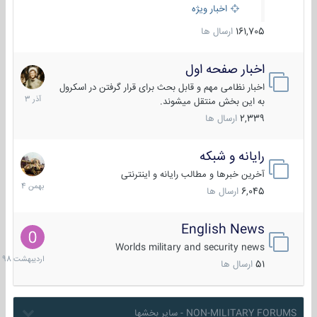
اخبار ویژه
161,705
ارسال ها
اخبار صفحه اول
7
آذر
اخبار نظامی مهم و قابل بحث برای قرار گرفتن در اسکرول
1403
به این بخش منتقل میشوند.
2,339
ارسال ها
رایانه و شبکه
30
بهمن
آخرین خبرها و مطالب رایانه و اینترنتی
1404
6,045
ارسال ها
English News
10
اردیبهش
Worlds military and security news
1398
51
ارسال ها
NON-MILITARY FORUMS - سایر بخشها