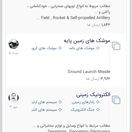
مطالب مربوط به انواع توپهای صحرایی ، خودکششی ،
راکتی و ...
Field , Rocket & Self-propelled Artillery ...
1,842
ارسال ها
موشک های زمین پایه
2
مرداد
موشک های بالستیک
موشک های کروز
1405
Ground Launch Missile
3,962
ارسال ها
الکترونیک زمینی
1
مهر
رادارهای زمینی
سیستم های ارتباطی و جمع آوری اطلاع
1403
جنگ الکترونیک
سیستم های کنترل آتش و تجهیزات الکتر
مطالب مرتبط با انواع وسایل و لوازم مخابراتی و ...
Terrestrial , Geocentric Electronics