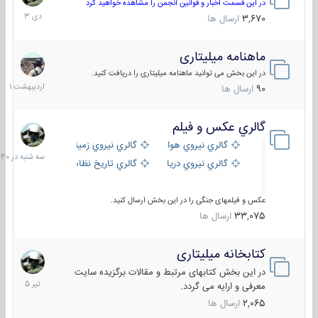
دی
در این قسمت اخبار و قوانین انجمن را مشاهده خواهید کرد
1403
3,670
ارسال ها
ماهنامه میلیتاری
30
اردیبهش
در این بخش می توانید ماهنامه میلیتاری را دریافت کنید.
1401
90
ارسال ها
گالري عكس و فيلم
سه
شنبه
گالري نيروي هوايي
گالري نيروي زميني
در
گالري نيروي دريايي
گالري تاریخ نظامی
15:40
عکس و فیلمهای جنگی را در این بخش ارسال کنید.
33,075
ارسال ها
کتابخانه میلیتاری
16
تیر
در این بخش کتابهای مرتبط و مقالات برگزیده سایت
1405
معرفی و ارایه می گردد.
2,065
ارسال ها