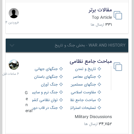
مقالات برتر
29
فروردین
Top Article
1404
331
ارسال ها
WAR AND HISTORY - بخش جنگ و تاریخ
مباحث جامع نظامی
6
ساعات
تاریخ و تمدن
جنگهای جهانی
قبل
جنگهای معاصر
جنگهای باستان
جنگهای مسلمین
جنگ آوران
مقاومت اسلامی
جنگ نرم و سایبری
G
e
مباحث جامع نظامی
توان نظامی کشورها
n
تسلیحات استراتژیک
جنگ در قاب دوربین
eral
Military Discussions
34,752
ارسال ها