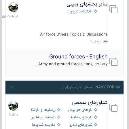
سایر بخشهای زمینی
8
ساعات
دانشنامه نیروی زمینی
قبل
Air force Others Topics & Discussions
180
ارسال ها
Ground forces - English
Army and ground forces, tank, artillery ...
NAVY FORUM - بخش نیروی دریایی
شناورهای سطحی
2
مرداد
ناوهای هواپیمابر و بالگرد بر
رزمناوها و ناوشکن‌ها
1405
ناوهای محافظ
ناوچه‌ها و شناورهای گشتی
شناورهای تندرو
مقایسه شناورها