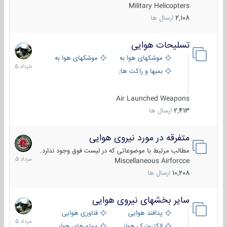
Military Helicopters
2,108
ارسال ها
تسلیحات هوایی
30
خرداد
موشکهای هوا به هوا
موشکهای هوا به سطح
1405
بمبها و راکت های هوایی
Air Launched Weapons
2,413
ارسال ها
متفرقه در مورد نیروی هوایی
7
مرداد
مطالب مرتبط با موضوعاتی که در لیست فوق وجود ندارد.
1405
Miscellaneous Airforcce
10,208
ارسال ها
سایر بخشهای نیروی هوایی
2
مرداد
پدافند هوایی
فناوری هوایی
1405
الکترونیک هوایی
موتورهای هوایی