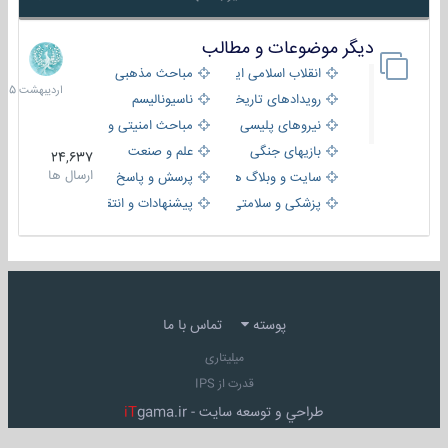
دیگر موضوعات و مطالب
8
اردیبهش
انقلاب اسلامی ایران
مباحث مذهبی
1405
رویدادهای تاریخی و مذهبی
ناسیونالیسم
نیروهای پلیسی
مباحث امنیتی و اطلاعاتی
بازیهای جنگی
علم و صنعت
24,637
ارسال ها
سایت و وبلاگ ها
پرسش و پاسخ
پزشکی و سلامتی
پیشنهادات و انتقادات
پوسته
تماس با ما
میلیتاری
قدرت از IPS
طراحي و توسعه سايت -
gama.ir
iT