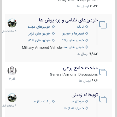
6,022
ارسال ها
خودروهای نظامی و زره پوش ها
8
ساعات
تانک
خودروهای مهندسی
قبل
نفربرها و خودروی های رزمی پیاده نظام
خودرو های ترابری نظامی
خودرو های پشتیبانی آتش ، شناسایی و ضد تانک
خودرو های تاکتیکی نظامی
خودرو های محافظت شده
Military Armored Vehicle
9,982
ارسال ها
مباحث جامع زرهی
7
آذر
General Armorial Discussions
1404
984
ارسال ها
توپخانه زمینی
9
ساعات
هویتزر ها
راکت انداز ها
قبل
خمپاره انداز ها