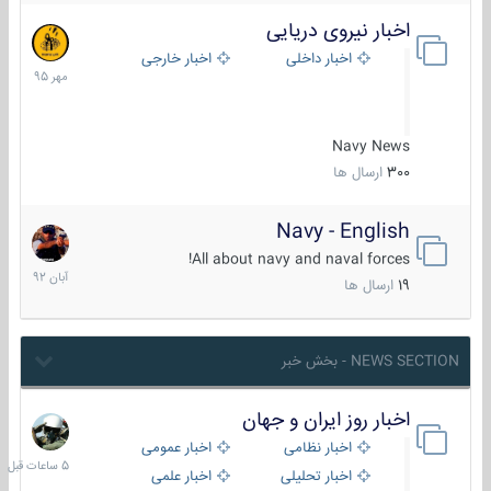
اخبار نیروی دریایی
27
مهر
اخبار داخلی
اخبار خارجی
1395
Navy News
300
ارسال ها
Navy - English
22
آبان
All about navy and naval forces!
1392
19
ارسال ها
NEWS SECTION - بخش خبر
اخبار روز ایران و جهان
5
ساعات
اخبار نظامی
اخبار عمومی
قبل
اخبار تحلیلی
اخبار علمی