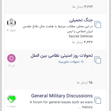
3,279
ارسال ها
جنگ تحمیلی
20
اسفند
در این بخش مطالب مرتبط با هشت سال دفاع مقدس
1403
ایران اسلامی را ارس
Sacred Defense
4,637
ارسال ها
تحولات روز امنیتی نظامی بین الملل
21
آذر
تحولات خاورمیانه
1403
95
ارسال ها
General Military Discussions
10
خرداد
A forum for general issues such as wars
1400
history ...