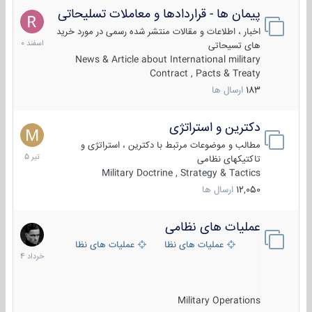
پیمان ها - قراردادها و معاملات تسلیحاتی
7
اسفند
اخبار ، اطلاعات و مقالات منتشر شده رسمی در مورد خرید
1400
های تسیحاتی
News & Article about International military
Contract , Pacts & Treaty
183
ارسال ها
دکترین و استراتژی
27
تیر
مطالب و موضوعات مرتبط با دکترین ، استراتژی و
1405
تاکتیکهای نظامی
Military Doctrine , Strategy & Tactics
12,050
ارسال ها
عملیات های نظامی
5
خرداد
عملیات های نظامی ایران
عملیات های نظامی خارجی
1404
Military Operations