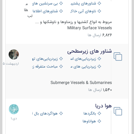
شناورهای پشتیبانی
بی سرنشین های دریایی
م
طا
ناوهای آبی خاکی و نیروبر
شناورهای اطلاعاتی و جاسوسی
لب
مربوط به انواع کشتیها و رزمناوها و ناوشکنها و ...
Military Surface Vessels
6,826
ارسال ها
شناور های زیرسطحی
31
اردیبهش
زیردریایی‌های استراتژیک
زیردریایی‌های تهاجمی
1405
زیردریایی های سبک
مباحث متفرقه زیرسطحی
Submerge Vessels & Submarines
1,540
ارسال ها
هوا دریا
12
دی
بالگردها
هواگردهای بال ثابت
1401
هواناوها