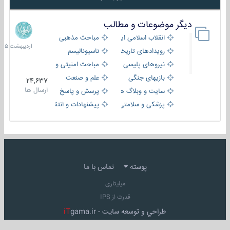
دیگر موضوعات و مطالب
8
اردیبهش
انقلاب اسلامی ایران
مباحث مذهبی
1405
رویدادهای تاریخی و مذهبی
ناسیونالیسم
نیروهای پلیسی
مباحث امنیتی و اطلاعاتی
بازیهای جنگی
علم و صنعت
24,637
ارسال ها
سایت و وبلاگ ها
پرسش و پاسخ
پزشکی و سلامتی
پیشنهادات و انتقادات
پوسته
تماس با ما
میلیتاری
قدرت از IPS
طراحي و توسعه سايت -
gama.ir
iT