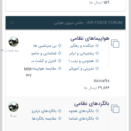
159
ارسال ها
AIR FORCE FORUM - بخش نیروی هوایی
هواپیماهای نظامی
سه
شنبه
جنگنده و رهگیر
بی سرنشین ها
در
پشتیبانی و ترابری
شناسایی و جاسوسی
18:26
هجومی و بمب افکن
کنترل و گشت دریایی
تمرینی و آموزشی
مقایسه هواپیماها
Milit
ary
Aircrafts
29,866
ارسال ها
بالگردهای نظامی
22
تیر
بالگردهای هجومی
بالگردهای ترابری
1405
بالگردهای شناسایی
مقایسه بالگردها