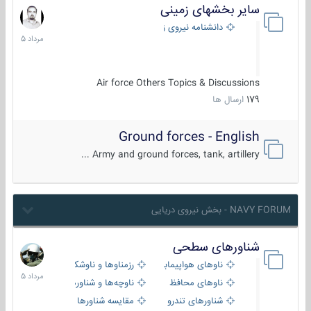
سایر بخشهای زمینی
9
مرداد
دانشنامه نیروی زمینی
1405
Air force Others Topics & Discussions
179
ارسال ها
Ground forces - English
Army and ground forces, tank, artillery ...
NAVY FORUM - بخش نیروی دریایی
شناورهای سطحی
2
مرداد
ناوهای هواپیمابر و بالگرد بر
رزمناوها و ناوشکن‌ها
1405
ناوهای محافظ
ناوچه‌ها و شناورهای گشتی
شناورهای تندرو
مقایسه شناورها