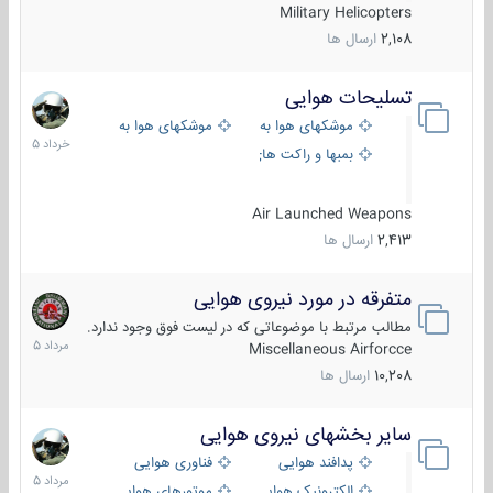
Military Helicopters
2,108
ارسال ها
تسلیحات هوایی
30
خرداد
موشکهای هوا به هوا
موشکهای هوا به سطح
1405
بمبها و راکت های هوایی
Air Launched Weapons
2,413
ارسال ها
متفرقه در مورد نیروی هوایی
7
مرداد
مطالب مرتبط با موضوعاتی که در لیست فوق وجود ندارد.
1405
Miscellaneous Airforcce
10,208
ارسال ها
سایر بخشهای نیروی هوایی
2
مرداد
پدافند هوایی
فناوری هوایی
1405
الکترونیک هوایی
موتورهای هوایی