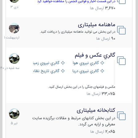
دی
در این قسمت اخبار و قوانین انجمن را مشاهده خواهید کرد
1403
3,670
ارسال ها
ماهنامه میلیتاری
30
اردیبهش
در این بخش می توانید ماهنامه میلیتاری را دریافت کنید.
1401
90
ارسال ها
گالري عكس و فيلم
سه
شنبه
گالري نيروي هوايي
گالري نيروي زميني
در
گالري نيروي دريايي
گالري تاریخ نظامی
15:40
عکس و فیلمهای جنگی را در این بخش ارسال کنید.
33,075
ارسال ها
کتابخانه میلیتاری
16
تیر
در این بخش کتابهای مرتبط و مقالات برگزیده سایت
1405
معرفی و ارایه می گردد.
2,065
ارسال ها