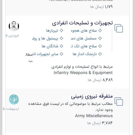
1,179
ارسال ها
تجهیزات و تسلیحات انفرادی
17
فروردین
سلاح های هجومی
تیربارها
1405
مسلسل های دستی
پیستول ها و رولورها
سلاح های تک تیر اندازی
شاتگان ها
نارنجک انداز ها
سایر تجهیزات انفرادی
مطال
ب
مرتبط با انواع تسلیحات و لوازم انفرادی
Infantry Weapons & Equipment
8,489
ارسال ها
متفرقه نیروی زمینی
27
اردیبهش
مطالب مرتبط با موضوعاتی که در لیست فوق مشاهده
1405
وجود ندارد.
Army Miscellaneous
3,784
ارسال ها