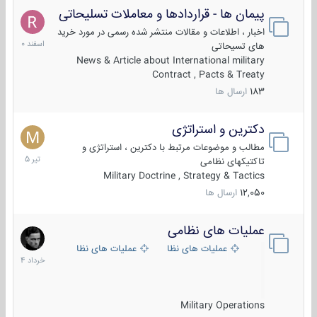
پیمان ها - قراردادها و معاملات تسلیحاتی
7
اسفند
اخبار ، اطلاعات و مقالات منتشر شده رسمی در مورد خرید
1400
های تسیحاتی
News & Article about International military
Contract , Pacts & Treaty
183
ارسال ها
دکترین و استراتژی
27
تیر
مطالب و موضوعات مرتبط با دکترین ، استراتژی و
1405
تاکتیکهای نظامی
Military Doctrine , Strategy & Tactics
12,050
ارسال ها
عملیات های نظامی
5
خرداد
عملیات های نظامی ایران
عملیات های نظامی خارجی
1404
Military Operations