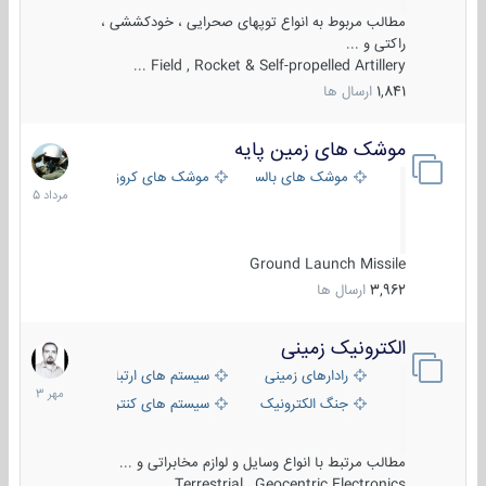
مطالب مربوط به انواع توپهای صحرایی ، خودکششی ،
راکتی و ...
Field , Rocket & Self-propelled Artillery ...
1,841
ارسال ها
موشک های زمین پایه
2
مرداد
موشک های بالستیک
موشک های کروز
1405
Ground Launch Missile
3,962
ارسال ها
الکترونیک زمینی
1
مهر
رادارهای زمینی
سیستم های ارتباطی و جمع آوری اطلاع
1403
جنگ الکترونیک
سیستم های کنترل آتش و تجهیزات الکتر
مطالب مرتبط با انواع وسایل و لوازم مخابراتی و ...
Terrestrial , Geocentric Electronics