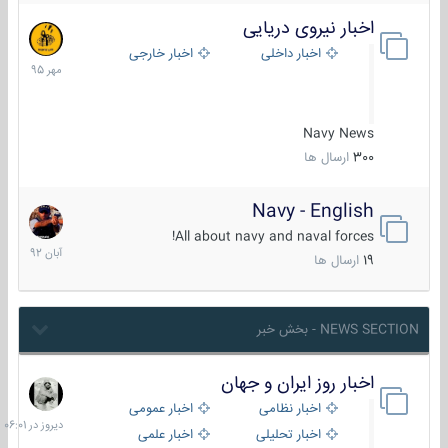
اخبار نیروی دریایی
27
مهر
اخبار داخلی
اخبار خارجی
1395
Navy News
300
ارسال ها
Navy - English
22
آبان
All about navy and naval forces!
1392
19
ارسال ها
NEWS SECTION - بخش خبر
اخبار روز ایران و جهان
دیروز
در
اخبار نظامی
اخبار عمومی
06:01
اخبار تحلیلی
اخبار علمی