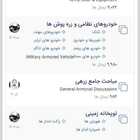
6,022
ارسال ها
خودروهای نظامی و زره پوش ها
2
مرداد
تانک
خودروهای مهندسی
1405
نفربرها و خودروی های رزمی پیاده نظام
خودرو های ترابری نظامی
خودرو های پشتیبانی آتش ، شناسایی و ضد تانک
خودرو های تاکتیکی نظامی
خودرو های محافظت شده
Military Armored Vehicle
9,980
ارسال ها
مباحث جامع زرهی
7
آذر
General Armorial Discussions
1404
984
ارسال ها
توپخانه زمینی
9
مرداد
هویتزر ها
راکت انداز ها
1405
خمپاره انداز ها