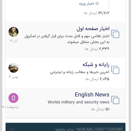
اخبار ویژه
161,702
ارسال ها
اخبار صفحه اول
7
آذر
اخبار نظامی مهم و قابل بحث برای قرار گرفتن در اسکرول
1403
به این بخش منتقل میشوند.
2,339
ارسال ها
رایانه و شبکه
30
بهمن
آخرین خبرها و مطالب رایانه و اینترنتی
1404
6,045
ارسال ها
English News
10
اردیبهش
Worlds military and security news
1398
51
ارسال ها
NON-MILITARY FORUMS - سایر بخشها