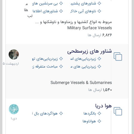
شناورهای پشتیبانی
بی سرنشین های دریایی
م
طا
ناوهای آبی خاکی و نیروبر
شناورهای اطلاعاتی و جاسوسی
لب
مربوط به انواع کشتیها و رزمناوها و ناوشکنها و ...
Military Surface Vessels
6,826
ارسال ها
شناور های زیرسطحی
31
اردیبهش
زیردریایی‌های استراتژیک
زیردریایی‌های تهاجمی
1405
زیردریایی های سبک
مباحث متفرقه زیرسطحی
Submerge Vessels & Submarines
1,540
ارسال ها
هوا دریا
12
دی
بالگردها
هواگردهای بال ثابت
1401
هواناوها