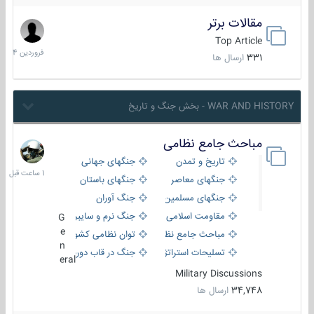
مقالات برتر
29
فروردین
Top Article
1404
331
ارسال ها
WAR AND HISTORY - بخش جنگ و تاریخ
مباحث جامع نظامی
1
ساعت
تاریخ و تمدن
جنگهای جهانی
قبل
جنگهای معاصر
جنگهای باستان
جنگهای مسلمین
جنگ آوران
مقاومت اسلامی
جنگ نرم و سایبری
G
e
مباحث جامع نظامی
توان نظامی کشورها
n
تسلیحات استراتژیک
جنگ در قاب دوربین
eral
Military Discussions
34,748
ارسال ها