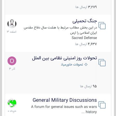
3,279
ارسال ها
جنگ تحمیلی
20
اسفند
در این بخش مطالب مرتبط با هشت سال دفاع مقدس
1403
ایران اسلامی را ارس
Sacred Defense
4,637
ارسال ها
تحولات روز امنیتی نظامی بین الملل
21
آذر
تحولات خاورمیانه
1403
95
ارسال ها
General Military Discussions
10
خرداد
A forum for general issues such as wars
1400
history ...