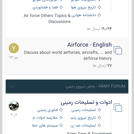
تاریخ نیروی هوایی
فضا و فضانوردی
دانشنامه هوایی
Air force Others Topics &
Discussions
19,094
ارسال ها
Airforce - English
15
مهر
Discuss about world airforces, aircrafts, ... and
1393
airforce history
27
ارسال ها
ARMY FORUM - بخش نیروی زمینی
ادوات و تسلیحات زمینی
21
آذر
تسلیحات زمینی
فناوری زمینی
1404
تاریخ نیروی زمینی
مقایسه ادوات جنگی
تسلیحات ضد زره
سیستم های حفاظت فعال
Army Gear & Equipment