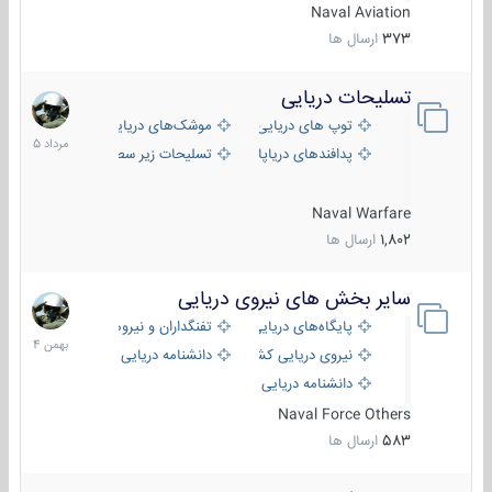
Naval Aviation
373
ارسال ها
تسلیحات دریایی
2
مرداد
توپ های دریایی
موشک‌های دریایی
1405
پدافندهای دریاپایه
تسلیحات زیر سطحی
Naval Warfare
1,802
ارسال ها
سایر بخش های نیروی دریایی
22
بهمن
پایگاه‌های دریایی
تفنگداران و نیروهای ویژه‌ی دریایی
1404
نیروی دریایی کشورهای مختلف
دانشنامه دریایی
دانشنامه دریایی کپی
Naval Force Others
583
ارسال ها