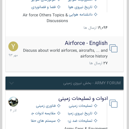
تاریخ نیروی هوایی
فضا و فضانوردی
دانشنامه هوایی
Air force Others Topics &
Discussions
19,094
ارسال ها
Airforce - English
15
مهر
Discuss about world airforces, aircrafts, ... and
1393
airforce history
27
ارسال ها
ARMY FORUM - بخش نیروی زمینی
ادوات و تسلیحات زمینی
21
آذر
تسلیحات زمینی
فناوری زمینی
1404
تاریخ نیروی زمینی
مقایسه ادوات جنگی
تسلیحات ضد زره
سیستم های حفاظت فعال
Army Gear & Equipment