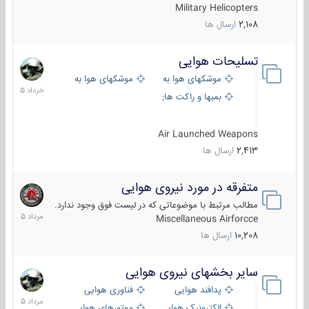
Military Helicopters
2,108
ارسال ها
تسلیحات هوایی
30
خرداد
موشکهای هوا به هوا
موشکهای هوا به سطح
1405
بمبها و راکت های هوایی
Air Launched Weapons
2,413
ارسال ها
متفرقه در مورد نیروی هوایی
7
مرداد
مطالب مرتبط با موضوعاتی که در لیست فوق وجود ندارد.
1405
Miscellaneous Airforcce
10,208
ارسال ها
سایر بخشهای نیروی هوایی
2
مرداد
پدافند هوایی
فناوری هوایی
1405
الکترونیک هوایی
موتورهای هوایی