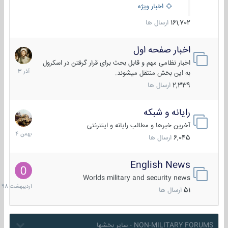
اخبار ویژه
161,702
ارسال ها
اخبار صفحه اول
7
آذر
اخبار نظامی مهم و قابل بحث برای قرار گرفتن در اسکرول
1403
به این بخش منتقل میشوند.
2,339
ارسال ها
رایانه و شبکه
30
بهمن
آخرین خبرها و مطالب رایانه و اینترنتی
1404
6,045
ارسال ها
English News
10
اردیبهش
Worlds military and security news
1398
51
ارسال ها
NON-MILITARY FORUMS - سایر بخشها