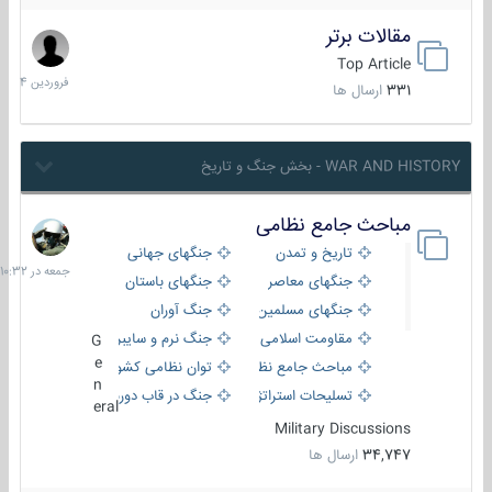
مقالات برتر
29
فروردین
Top Article
1404
331
ارسال ها
WAR AND HISTORY - بخش جنگ و تاریخ
مباحث جامع نظامی
جمعه
در
تاریخ و تمدن
جنگهای جهانی
10:32
جنگهای معاصر
جنگهای باستان
جنگهای مسلمین
جنگ آوران
مقاومت اسلامی
جنگ نرم و سایبری
G
e
مباحث جامع نظامی
توان نظامی کشورها
n
تسلیحات استراتژیک
جنگ در قاب دوربین
eral
Military Discussions
34,747
ارسال ها