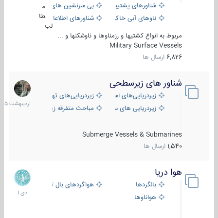
شناورهای پشتیبانی
بی سرنشین های دریایی
م
طا
ناوهای آبی خاکی و نیروبر
شناورهای اطلاعاتی و جاسوسی
لب
مربوط به انواع کشتیها و رزمناوها و ناوشکنها و ...
Military Surface Vessels
6,826
ارسال ها
شناور های زیرسطحی
31
اردیبهش
زیردریایی‌های استراتژیک
زیردریایی‌های تهاجمی
1405
زیردریایی های سبک
مباحث متفرقه زیرسطحی
Submerge Vessels & Submarines
1,540
ارسال ها
هوا دریا
12
دی
بالگردها
هواگردهای بال ثابت
1401
هواناوها