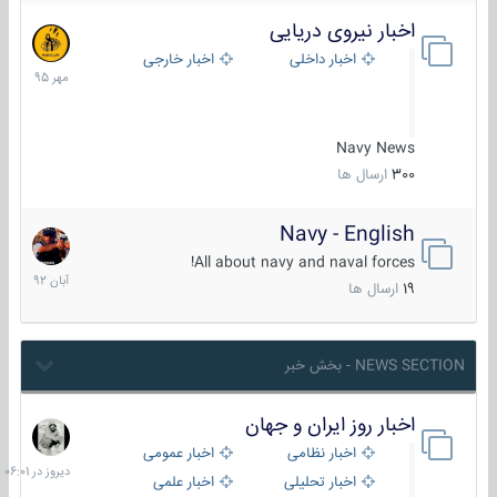
اخبار نیروی دریایی
27
مهر
اخبار داخلی
اخبار خارجی
1395
Navy News
300
ارسال ها
Navy - English
22
آبان
All about navy and naval forces!
1392
19
ارسال ها
NEWS SECTION - بخش خبر
اخبار روز ایران و جهان
دیروز
در
اخبار نظامی
اخبار عمومی
06:01
اخبار تحلیلی
اخبار علمی