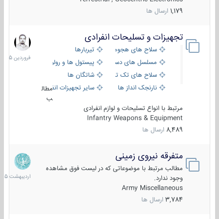
1,179
ارسال ها
تجهیزات و تسلیحات انفرادی
17
فروردین
سلاح های هجومی
تیربارها
1405
مسلسل های دستی
پیستول ها و رولورها
سلاح های تک تیر اندازی
شاتگان ها
نارنجک انداز ها
سایر تجهیزات انفرادی
مطال
ب
مرتبط با انواع تسلیحات و لوازم انفرادی
Infantry Weapons & Equipment
8,489
ارسال ها
متفرقه نیروی زمینی
27
اردیبهش
مطالب مرتبط با موضوعاتی که در لیست فوق مشاهده
1405
وجود ندارد.
Army Miscellaneous
3,784
ارسال ها