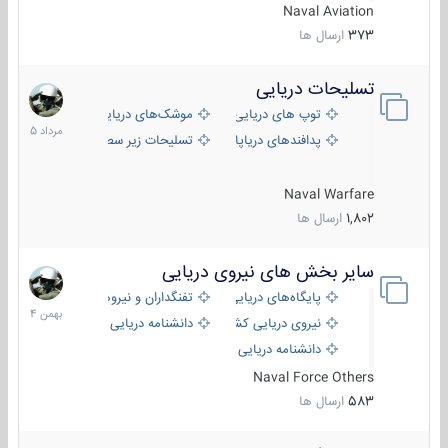
Naval Aviation
373
ارسال ها
تسلیحات دریایی
2
مرداد
توپ های دریایی
موشک‌های دریایی
1405
پدافندهای دریاپایه
تسلیحات زیر سطحی
Naval Warfare
1,802
ارسال ها
سایر بخش های نیروی دریایی
22
بهمن
پایگاه‌های دریایی
تفنگداران و نیروهای ویژه‌ی دریایی
1404
نیروی دریایی کشورهای مختلف
دانشنامه دریایی
دانشنامه دریایی کپی
Naval Force Others
583
ارسال ها