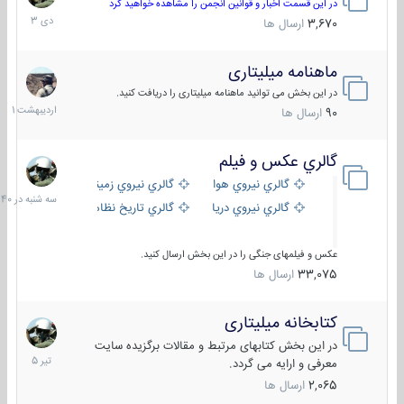
دی
در این قسمت اخبار و قوانین انجمن را مشاهده خواهید کرد
1403
3,670
ارسال ها
ماهنامه میلیتاری
30
اردیبهش
در این بخش می توانید ماهنامه میلیتاری را دریافت کنید.
1401
90
ارسال ها
گالري عكس و فيلم
سه
شنبه
گالري نيروي هوايي
گالري نيروي زميني
در
گالري نيروي دريايي
گالري تاریخ نظامی
15:40
عکس و فیلمهای جنگی را در این بخش ارسال کنید.
33,075
ارسال ها
کتابخانه میلیتاری
16
تیر
در این بخش کتابهای مرتبط و مقالات برگزیده سایت
1405
معرفی و ارایه می گردد.
2,065
ارسال ها