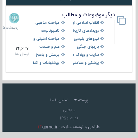
دیگر موضوعات و مطالب
8
اردیبهش
انقلاب اسلامی ایران
مباحث مذهبی
1405
رویدادهای تاریخی و مذهبی
ناسیونالیسم
نیروهای پلیسی
مباحث امنیتی و اطلاعاتی
بازیهای جنگی
علم و صنعت
24,637
ارسال ها
سایت و وبلاگ ها
پرسش و پاسخ
پزشکی و سلامتی
پیشنهادات و انتقادات
پوسته
تماس با ما
میلیتاری
قدرت از IPS
طراحي و توسعه سايت -
gama.ir
iT