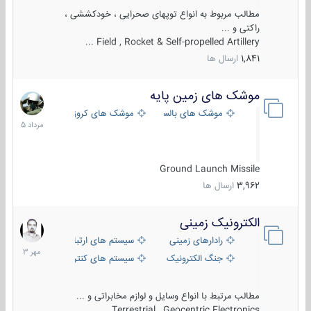
مطالب مربوط به انواع توپهای صحرایی ، خودکششی ،
راکتی و ...
Field , Rocket & Self-propelled Artillery ...
1,841
ارسال ها
موشک های زمین پایه
2
مرداد
موشک های بالستیک
موشک های کروز
1405
Ground Launch Missile
3,962
ارسال ها
الکترونیک زمینی
1
مهر
رادارهای زمینی
سیستم های ارتباطی و جمع آوری اطلاع
1403
جنگ الکترونیک
سیستم های کنترل آتش و تجهیزات الکتر
مطالب مرتبط با انواع وسایل و لوازم مخابراتی و ...
Terrestrial , Geocentric Electronics