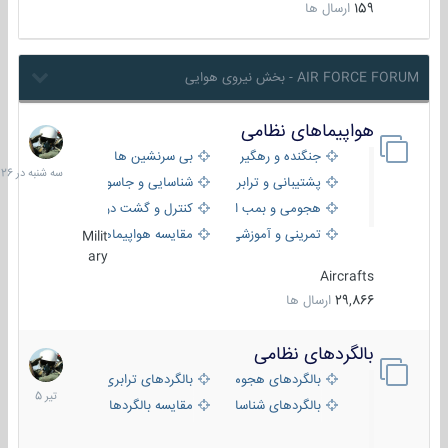
159
ارسال ها
AIR FORCE FORUM - بخش نیروی هوایی
هواپیماهای نظامی
سه
شنبه
جنگنده و رهگیر
بی سرنشین ها
در
پشتیبانی و ترابری
شناسایی و جاسوسی
18:26
هجومی و بمب افکن
کنترل و گشت دریایی
تمرینی و آموزشی
مقایسه هواپیماها
Milit
ary
Aircrafts
29,866
ارسال ها
بالگردهای نظامی
22
تیر
بالگردهای هجومی
بالگردهای ترابری
1405
بالگردهای شناسایی
مقایسه بالگردها