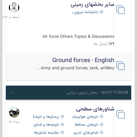
سایر بخشهای زمینی
جمعه
در
دانشنامه نیروی زمینی
11:16
Air force Others Topics & Discussions
179
ارسال ها
Ground forces - English
Army and ground forces, tank, artillery ...
NAVY FORUM - بخش نیروی دریایی
شناورهای سطحی
2
مرداد
ناوهای هواپیمابر و بالگرد بر
رزمناوها و ناوشکن‌ها
1405
ناوهای محافظ
ناوچه‌ها و شناورهای گشتی
شناورهای تندرو
مقایسه شناورها