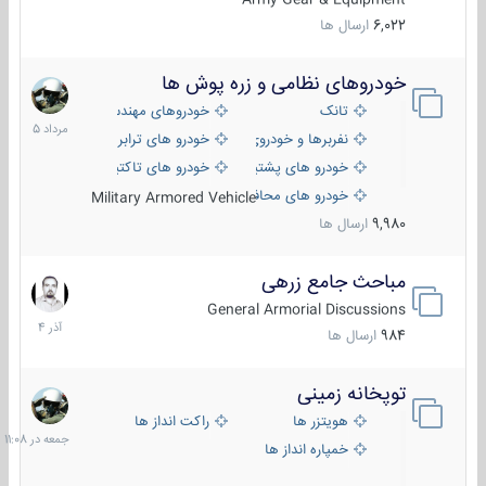
6,022
ارسال ها
خودروهای نظامی و زره پوش ها
2
مرداد
تانک
خودروهای مهندسی
1405
نفربرها و خودروی های رزمی پیاده نظام
خودرو های ترابری نظامی
خودرو های پشتیبانی آتش ، شناسایی و ضد تانک
خودرو های تاکتیکی نظامی
خودرو های محافظت شده
Military Armored Vehicle
9,980
ارسال ها
مباحث جامع زرهی
7
آذر
General Armorial Discussions
1404
984
ارسال ها
توپخانه زمینی
جمعه
در
هویتزر ها
راکت انداز ها
11:08
خمپاره انداز ها