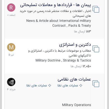
پیمان ها - قراردادها و معاملات تسلیحاتی
7
اسفند
اخبار ، اطلاعات و مقالات منتشر شده رسمی در مورد خرید
1400
های تسیحاتی
News & Article about International military
Contract , Pacts & Treaty
183
ارسال ها
دکترین و استراتژی
27
تیر
مطالب و موضوعات مرتبط با دکترین ، استراتژی و
1405
تاکتیکهای نظامی
Military Doctrine , Strategy & Tactics
12,050
ارسال ها
عملیات های نظامی
5
خرداد
عملیات های نظامی ایران
عملیات های نظامی خارجی
1404
Military Operations