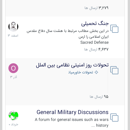
3,279
ارسال ها
جنگ تحمیلی
20
اسفند
در این بخش مطالب مرتبط با هشت سال دفاع مقدس
1403
ایران اسلامی را ارس
Sacred Defense
4,637
ارسال ها
تحولات روز امنیتی نظامی بین الملل
21
آذر
تحولات خاورمیانه
1403
95
ارسال ها
General Military Discussions
10
خرداد
A forum for general issues such as wars
1400
history ...