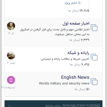
اخبار ویژه
161,705
ارسال ها
اخبار صفحه اول
7
آذر
اخبار نظامی مهم و قابل بحث برای قرار گرفتن در اسکرول
1403
به این بخش منتقل میشوند.
2,339
ارسال ها
رایانه و شبکه
30
بهمن
آخرین خبرها و مطالب رایانه و اینترنتی
1404
6,045
ارسال ها
English News
10
اردیبهش
Worlds military and security news
1398
51
ارسال ها
NON-MILITARY FORUMS - سایر بخشها