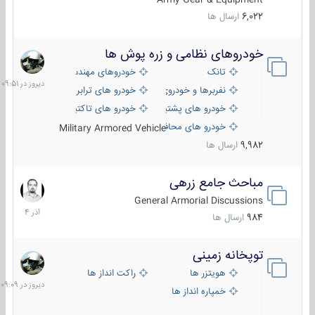
6,022
ارسال ها
خودروهای نظامی و زره پوش ها
دیروز
در
تانک
خودروهای مهندسی
09:51
نفربرها و خودروی های رزمی پیاده نظام
خودرو های ترابری نظامی
خودرو های پشتیبانی آتش ، شناسایی و ضد تانک
خودرو های تاکتیکی نظامی
خودرو های محافظت شده
Military Armored Vehicle
9,982
ارسال ها
مباحث جامع زرهی
7
آذر
General Armorial Discussions
1404
984
ارسال ها
توپخانه زمینی
دیروز
در
هویتزر ها
راکت انداز ها
09:09
خمپاره انداز ها