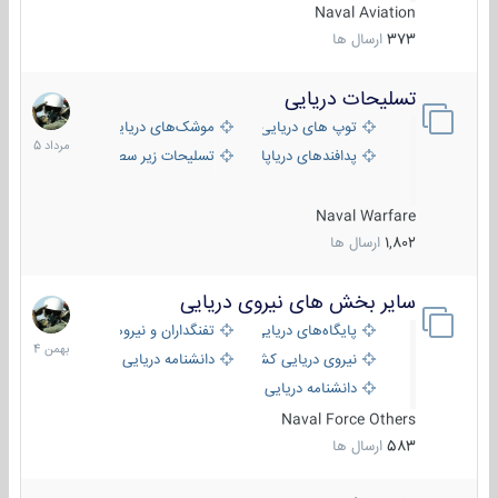
Naval Aviation
373
ارسال ها
تسلیحات دریایی
2
مرداد
توپ های دریایی
موشک‌های دریایی
1405
پدافندهای دریاپایه
تسلیحات زیر سطحی
Naval Warfare
1,802
ارسال ها
سایر بخش های نیروی دریایی
22
بهمن
پایگاه‌های دریایی
تفنگداران و نیروهای ویژه‌ی دریایی
1404
نیروی دریایی کشورهای مختلف
دانشنامه دریایی
دانشنامه دریایی کپی
Naval Force Others
583
ارسال ها