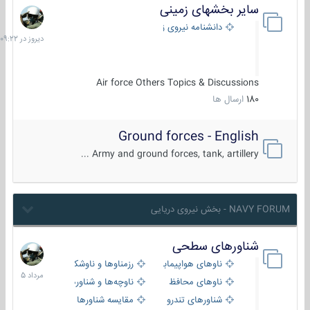
سایر بخشهای زمینی
دیروز
در
دانشنامه نیروی زمینی
09:22
Air force Others Topics & Discussions
180
ارسال ها
Ground forces - English
Army and ground forces, tank, artillery ...
NAVY FORUM - بخش نیروی دریایی
شناورهای سطحی
2
مرداد
ناوهای هواپیمابر و بالگرد بر
رزمناوها و ناوشکن‌ها
1405
ناوهای محافظ
ناوچه‌ها و شناورهای گشتی
شناورهای تندرو
مقایسه شناورها