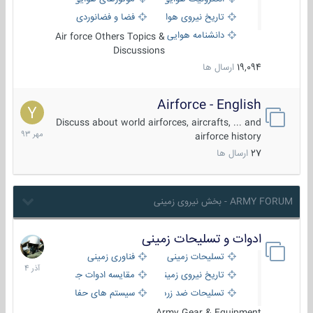
تاریخ نیروی هوایی
فضا و فضانوردی
دانشنامه هوایی
Air force Others Topics &
Discussions
19,094
ارسال ها
Airforce - English
15
مهر
Discuss about world airforces, aircrafts, ... and
1393
airforce history
27
ارسال ها
ARMY FORUM - بخش نیروی زمینی
ادوات و تسلیحات زمینی
21
آذر
تسلیحات زمینی
فناوری زمینی
1404
تاریخ نیروی زمینی
مقایسه ادوات جنگی
تسلیحات ضد زره
سیستم های حفاظت فعال
Army Gear & Equipment