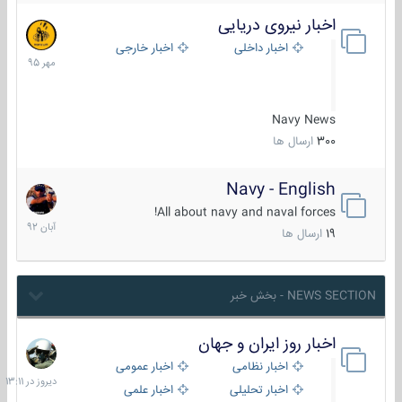
اخبار نیروی دریایی
27
مهر
اخبار داخلی
اخبار خارجی
1395
Navy News
300
ارسال ها
Navy - English
22
آبان
All about navy and naval forces!
1392
19
ارسال ها
NEWS SECTION - بخش خبر
اخبار روز ایران و جهان
دیروز
در
اخبار نظامی
اخبار عمومی
13:11
اخبار تحلیلی
اخبار علمی