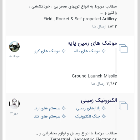
مطالب مربوط به انواع توپهای صحرایی ، خودکششی ،
راکتی و ...
Field , Rocket & Self-propelled Artillery ...
1,842
ارسال ها
موشک های زمین پایه
2
مرداد
موشک های بالستیک
موشک های کروز
1405
Ground Launch Missile
3,962
ارسال ها
الکترونیک زمینی
1
مهر
رادارهای زمینی
سیستم های ارتباطی و جمع آوری اطلاع
1403
جنگ الکترونیک
سیستم های کنترل آتش و تجهیزات الکتر
مطالب مرتبط با انواع وسایل و لوازم مخابراتی و ...
Terrestrial , Geocentric Electronics