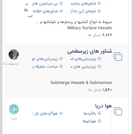
شناورهای پشتیبانی
بی سرنشین های دریایی
م
طا
ناوهای آبی خاکی و نیروبر
شناورهای اطلاعاتی و جاسوسی
لب
مربوط به انواع کشتیها و رزمناوها و ناوشکنها و ...
Military Surface Vessels
6,826
ارسال ها
شناور های زیرسطحی
31
اردیبهش
زیردریایی‌های استراتژیک
زیردریایی‌های تهاجمی
1405
زیردریایی های سبک
مباحث متفرقه زیرسطحی
Submerge Vessels & Submarines
1,540
ارسال ها
هوا دریا
12
دی
بالگردها
هواگردهای بال ثابت
1401
هواناوها