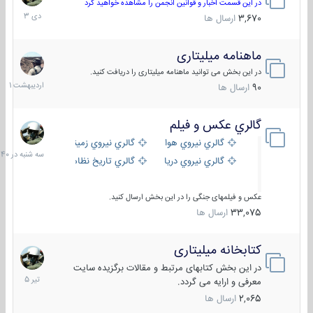
دی
در این قسمت اخبار و قوانین انجمن را مشاهده خواهید کرد
1403
3,670
ارسال ها
ماهنامه میلیتاری
30
اردیبهش
در این بخش می توانید ماهنامه میلیتاری را دریافت کنید.
1401
90
ارسال ها
گالري عكس و فيلم
سه
شنبه
گالري نيروي هوايي
گالري نيروي زميني
در
گالري نيروي دريايي
گالري تاریخ نظامی
15:40
عکس و فیلمهای جنگی را در این بخش ارسال کنید.
33,075
ارسال ها
کتابخانه میلیتاری
16
تیر
در این بخش کتابهای مرتبط و مقالات برگزیده سایت
1405
معرفی و ارایه می گردد.
2,065
ارسال ها