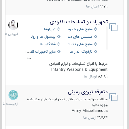
1,179
ارسال ها
تجهیزات و تسلیحات انفرادی
17
فروردین
سلاح های هجومی
تیربارها
1405
مسلسل های دستی
پیستول ها و رولورها
سلاح های تک تیر اندازی
شاتگان ها
نارنجک انداز ها
سایر تجهیزات انفرادی
مطال
ب
مرتبط با انواع تسلیحات و لوازم انفرادی
Infantry Weapons & Equipment
8,489
ارسال ها
متفرقه نیروی زمینی
27
اردیبهش
مطالب مرتبط با موضوعاتی که در لیست فوق مشاهده
1405
وجود ندارد.
Army Miscellaneous
3,784
ارسال ها