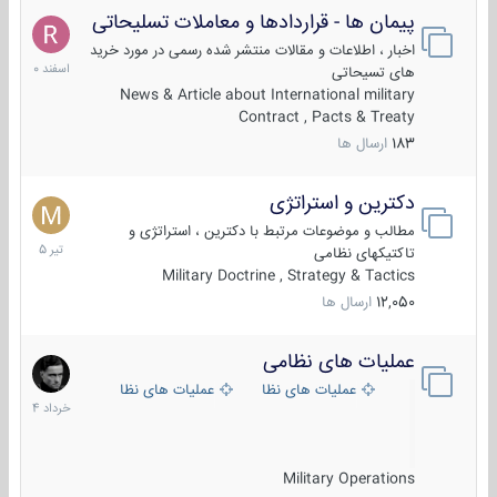
پیمان ها - قراردادها و معاملات تسلیحاتی
7
اسفند
اخبار ، اطلاعات و مقالات منتشر شده رسمی در مورد خرید
1400
های تسیحاتی
News & Article about International military
Contract , Pacts & Treaty
183
ارسال ها
دکترین و استراتژی
27
تیر
مطالب و موضوعات مرتبط با دکترین ، استراتژی و
1405
تاکتیکهای نظامی
Military Doctrine , Strategy & Tactics
12,050
ارسال ها
عملیات های نظامی
5
خرداد
عملیات های نظامی ایران
عملیات های نظامی خارجی
1404
Military Operations