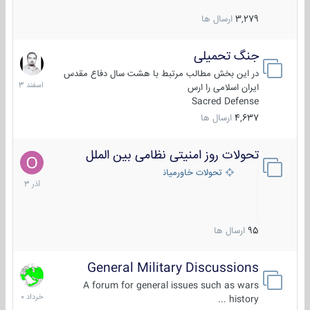
3,279
ارسال ها
جنگ تحمیلی
20
اسفند
در این بخش مطالب مرتبط با هشت سال دفاع مقدس
1403
ایران اسلامی را ارس
Sacred Defense
4,637
ارسال ها
تحولات روز امنیتی نظامی بین الملل
21
آذر
تحولات خاورمیانه
1403
95
ارسال ها
General Military Discussions
10
خرداد
A forum for general issues such as wars
1400
history ...