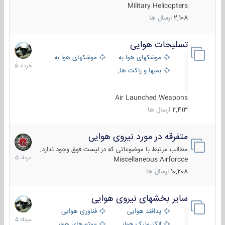
Military Helicopters
2,108
ارسال ها
تسلیحات هوایی
30
خرداد
موشکهای هوا به هوا
موشکهای هوا به سطح
1405
بمبها و راکت های هوایی
Air Launched Weapons
2,413
ارسال ها
متفرقه در مورد نیروی هوایی
7
مرداد
مطالب مرتبط با موضوعاتی که در لیست فوق وجود ندارد.
1405
Miscellaneous Airforcce
10,208
ارسال ها
سایر بخشهای نیروی هوایی
2
مرداد
پدافند هوایی
فناوری هوایی
1405
الکترونیک هوایی
موتورهای هوایی