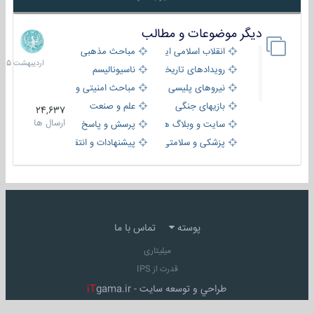
دیگر موضوعات و مطالب
8
اردیبهش
انقلاب اسلامی ایران
مباحث مذهبی
1405
رویدادهای تاریخی و مذهبی
ناسیونالیسم
نیروهای پلیسی
مباحث امنیتی و اطلاعاتی
بازیهای جنگی
علم و صنعت
24,637
ارسال ها
سایت و وبلاگ ها
پرسش و پاسخ
پزشکی و سلامتی
پیشنهادات و انتقادات
پوسته
تماس با ما
میلیتاری
قدرت از IPS
طراحي و توسعه سايت -
gama.ir
iT