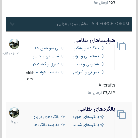
159
ارسال ها
AIR FORCE FORUM - بخش نیروی هوایی
هواپیماهای نظامی
دیروز
در
جنگنده و رهگیر
بی سرنشین ها
10:51
پشتیبانی و ترابری
شناسایی و جاسوسی
هجومی و بمب افکن
کنترل و گشت دریایی
تمرینی و آموزشی
مقایسه هواپیماها
Milit
ary
Aircrafts
29,867
ارسال ها
بالگردهای نظامی
22
تیر
بالگردهای هجومی
بالگردهای ترابری
1405
بالگردهای شناسایی
مقایسه بالگردها