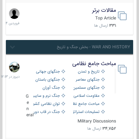
مقالات برتر
29
فروردین
Top Article
1404
331
ارسال ها
WAR AND HISTORY - بخش جنگ و تاریخ
مباحث جامع نظامی
دیروز
در
تاریخ و تمدن
جنگهای جهانی
12:13
جنگهای معاصر
جنگهای باستان
جنگهای مسلمین
جنگ آوران
مقاومت اسلامی
جنگ نرم و سایبری
G
e
مباحث جامع نظامی
توان نظامی کشورها
n
تسلیحات استراتژیک
جنگ در قاب دوربین
eral
Military Discussions
34,752
ارسال ها