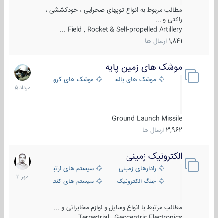
مطالب مربوط به انواع توپهای صحرایی ، خودکششی ،
راکتی و ...
Field , Rocket & Self-propelled Artillery ...
1,841
ارسال ها
موشک های زمین پایه
2
مرداد
موشک های بالستیک
موشک های کروز
1405
Ground Launch Missile
3,962
ارسال ها
الکترونیک زمینی
1
مهر
رادارهای زمینی
سیستم های ارتباطی و جمع آوری اطلاع
1403
جنگ الکترونیک
سیستم های کنترل آتش و تجهیزات الکتر
مطالب مرتبط با انواع وسایل و لوازم مخابراتی و ...
Terrestrial , Geocentric Electronics