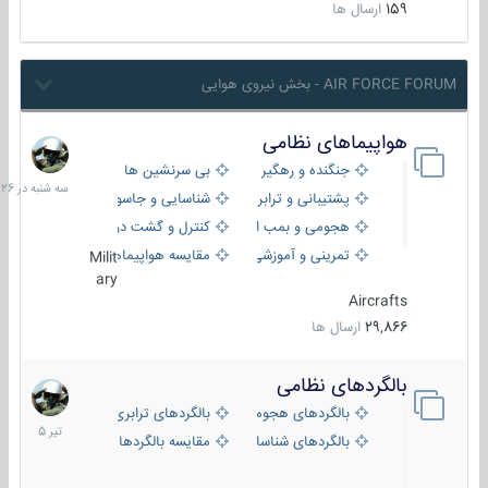
159
ارسال ها
AIR FORCE FORUM - بخش نیروی هوایی
هواپیماهای نظامی
سه
شنبه
جنگنده و رهگیر
بی سرنشین ها
در
پشتیبانی و ترابری
شناسایی و جاسوسی
18:26
هجومی و بمب افکن
کنترل و گشت دریایی
تمرینی و آموزشی
مقایسه هواپیماها
Milit
ary
Aircrafts
29,866
ارسال ها
بالگردهای نظامی
22
تیر
بالگردهای هجومی
بالگردهای ترابری
1405
بالگردهای شناسایی
مقایسه بالگردها