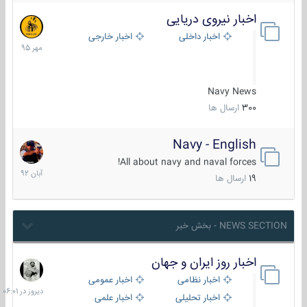
اخبار نیروی دریایی
27
مهر
اخبار داخلی
اخبار خارجی
1395
Navy News
300
ارسال ها
Navy - English
22
آبان
All about navy and naval forces!
1392
19
ارسال ها
NEWS SECTION - بخش خبر
اخبار روز ایران و جهان
دیروز
در
اخبار نظامی
اخبار عمومی
06:01
اخبار تحلیلی
اخبار علمی