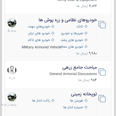
6,022
ارسال ها
خودروهای نظامی و زره پوش ها
2
مرداد
تانک
خودروهای مهندسی
1405
نفربرها و خودروی های رزمی پیاده نظام
خودرو های ترابری نظامی
خودرو های پشتیبانی آتش ، شناسایی و ضد تانک
خودرو های تاکتیکی نظامی
خودرو های محافظت شده
Military Armored Vehicle
9,980
ارسال ها
مباحث جامع زرهی
7
آذر
General Armorial Discussions
1404
984
ارسال ها
توپخانه زمینی
جمعه
در
هویتزر ها
راکت انداز ها
11:08
خمپاره انداز ها