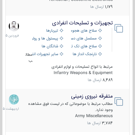
1,179
ارسال ها
تجهیزات و تسلیحات انفرادی
17
فروردین
سلاح های هجومی
تیربارها
1405
مسلسل های دستی
پیستول ها و رولورها
سلاح های تک تیر اندازی
شاتگان ها
نارنجک انداز ها
سایر تجهیزات انفرادی
مطال
ب
مرتبط با انواع تسلیحات و لوازم انفرادی
Infantry Weapons & Equipment
8,489
ارسال ها
متفرقه نیروی زمینی
27
اردیبهش
مطالب مرتبط با موضوعاتی که در لیست فوق مشاهده
1405
وجود ندارد.
Army Miscellaneous
3,784
ارسال ها