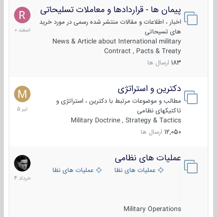
پیمان ها - قراردادها و معاملات تسلیحاتی
7
اسفند
اخبار ، اطلاعات و مقالات منتشر شده رسمی در مورد خرید
1400
های تسیحاتی
News & Article about International military
Contract , Pacts & Treaty
183
ارسال ها
دکترین و استراتژی
27
تیر
مطالب و موضوعات مرتبط با دکترین ، استراتژی و
1405
تاکتیکهای نظامی
Military Doctrine , Strategy & Tactics
12,050
ارسال ها
عملیات های نظامی
5
خرداد
عملیات های نظامی ایران
عملیات های نظامی خارجی
1404
Military Operations