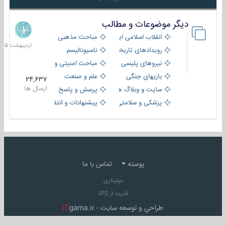
دیگر موضوعات و مطالب
8
اردیبهش
انقلاب اسلامی ایران
مباحث مذهبی
1405
رویدادهای تاریخی و مذهبی
ناسیونالیسم
نیروهای پلیسی
مباحث امنیتی و اطلاعاتی
بازیهای جنگی
علم و صنعت
24,637
ارسال ها
سایت و وبلاگ ها
پرسش و پاسخ
پزشکی و سلامتی
پیشنهادات و انتقادات
پوسته
تماس با ما
میلیتاری
قدرت از IPS
طراحي و توسعه سايت -
gama.ir
iT