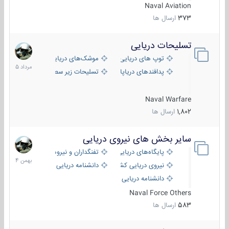
Naval Aviation
373
ارسال ها
تسلیحات دریایی
2
مرداد
توپ های دریایی
موشک‌های دریایی
1405
پدافندهای دریاپایه
تسلیحات زیر سطحی
Naval Warfare
1,802
ارسال ها
سایر بخش های نیروی دریایی
22
بهمن
پایگاه‌های دریایی
تفنگداران و نیروهای ویژه‌ی دریایی
1404
نیروی دریایی کشورهای مختلف
دانشنامه دریایی
دانشنامه دریایی کپی
Naval Force Others
583
ارسال ها