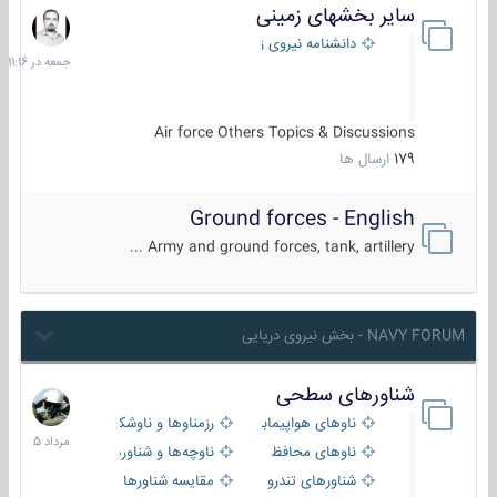
سایر بخشهای زمینی
جمعه
در
دانشنامه نیروی زمینی
11:16
Air force Others Topics & Discussions
179
ارسال ها
Ground forces - English
Army and ground forces, tank, artillery ...
NAVY FORUM - بخش نیروی دریایی
شناورهای سطحی
2
مرداد
ناوهای هواپیمابر و بالگرد بر
رزمناوها و ناوشکن‌ها
1405
ناوهای محافظ
ناوچه‌ها و شناورهای گشتی
شناورهای تندرو
مقایسه شناورها