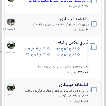
دی
در این قسمت اخبار و قوانین انجمن را مشاهده خواهید کرد
1403
3,670
ارسال ها
ماهنامه میلیتاری
30
اردیبهش
در این بخش می توانید ماهنامه میلیتاری را دریافت کنید.
1401
90
ارسال ها
گالري عكس و فيلم
سه
شنبه
گالري نيروي هوايي
گالري نيروي زميني
در
گالري نيروي دريايي
گالري تاریخ نظامی
15:40
عکس و فیلمهای جنگی را در این بخش ارسال کنید.
33,075
ارسال ها
کتابخانه میلیتاری
16
تیر
در این بخش کتابهای مرتبط و مقالات برگزیده سایت
1405
معرفی و ارایه می گردد.
2,065
ارسال ها