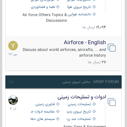
تاریخ نیروی هوایی
فضا و فضانوردی
دانشنامه هوایی
Air force Others Topics &
Discussions
19,094
ارسال ها
Airforce - English
15
مهر
Discuss about world airforces, aircrafts, ... and
1393
airforce history
27
ارسال ها
ARMY FORUM - بخش نیروی زمینی
ادوات و تسلیحات زمینی
21
آذر
تسلیحات زمینی
فناوری زمینی
1404
تاریخ نیروی زمینی
مقایسه ادوات جنگی
تسلیحات ضد زره
سیستم های حفاظت فعال
Army Gear & Equipment