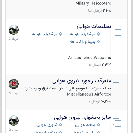
Military Helicopters
2,108
ارسال ها
تسلیحات هوایی
30
خرداد
موشکهای هوا به هوا
موشکهای هوا به سطح
1405
بمبها و راکت های هوایی
Air Launched Weapons
2,413
ارسال ها
متفرقه در مورد نیروی هوایی
7
مرداد
مطالب مرتبط با موضوعاتی که در لیست فوق وجود ندارد.
1405
Miscellaneous Airforcce
10,208
ارسال ها
سایر بخشهای نیروی هوایی
2
مرداد
پدافند هوایی
فناوری هوایی
1405
الکترونیک هوایی
موتورهای هوایی