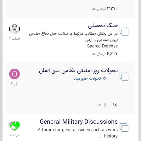
3,279
ارسال ها
جنگ تحمیلی
20
اسفند
در این بخش مطالب مرتبط با هشت سال دفاع مقدس
1403
ایران اسلامی را ارس
Sacred Defense
4,637
ارسال ها
تحولات روز امنیتی نظامی بین الملل
21
آذر
تحولات خاورمیانه
1403
95
ارسال ها
General Military Discussions
10
خرداد
A forum for general issues such as wars
1400
history ...