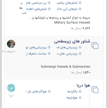
شناورهای پشتیبانی
بی سرنشین های دریایی
م
طا
ناوهای آبی خاکی و نیروبر
شناورهای اطلاعاتی و جاسوسی
لب
مربوط به انواع کشتیها و رزمناوها و ناوشکنها و ...
Military Surface Vessels
6,826
ارسال ها
شناور های زیرسطحی
31
اردیبهش
زیردریایی‌های استراتژیک
زیردریایی‌های تهاجمی
1405
زیردریایی های سبک
مباحث متفرقه زیرسطحی
Submerge Vessels & Submarines
1,540
ارسال ها
هوا دریا
12
دی
بالگردها
هواگردهای بال ثابت
1401
هواناوها