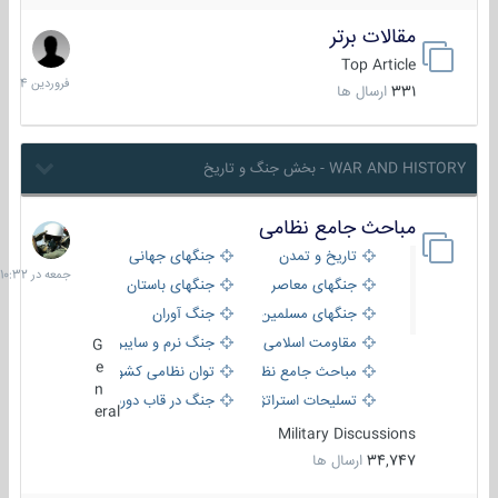
مقالات برتر
29
فروردین
Top Article
1404
331
ارسال ها
WAR AND HISTORY - بخش جنگ و تاریخ
مباحث جامع نظامی
جمعه
در
تاریخ و تمدن
جنگهای جهانی
10:32
جنگهای معاصر
جنگهای باستان
جنگهای مسلمین
جنگ آوران
مقاومت اسلامی
جنگ نرم و سایبری
G
e
مباحث جامع نظامی
توان نظامی کشورها
n
تسلیحات استراتژیک
جنگ در قاب دوربین
eral
Military Discussions
34,747
ارسال ها