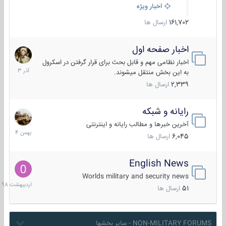
اخبار ویژه
161,702
ارسال ها
اخبار صفحه اول
7
آذر
اخبار نظامی مهم و قابل بحث برای قرار گرفتن در اسکرول
1403
به این بخش منتقل میشوند.
2,339
ارسال ها
رایانه و شبکه
30
بهمن
آخرین خبرها و مطالب رایانه و اینترنتی
1404
6,045
ارسال ها
English News
10
اردیبهش
Worlds military and security news
1398
51
ارسال ها
NON-MILITARY FORUMS - سایر بخشها