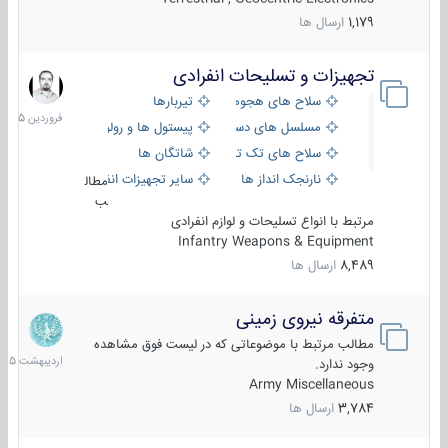
1,179
ارسال ها
تجهیزات و تسلیحات انفرادی
17
فروردین
سلاح های هجومی
تیربارها
1405
مسلسل های دستی
پیستول ها و رولورها
سلاح های تک تیر اندازی
شاتگان ها
نارنجک انداز ها
سایر تجهیزات انفرادی
مطال
ب
مرتبط با انواع تسلیحات و لوازم انفرادی
Infantry Weapons & Equipment
8,489
ارسال ها
متفرقه نیروی زمینی
27
اردیبهش
مطالب مرتبط با موضوعاتی که در لیست فوق مشاهده
1405
وجود ندارد.
Army Miscellaneous
3,784
ارسال ها