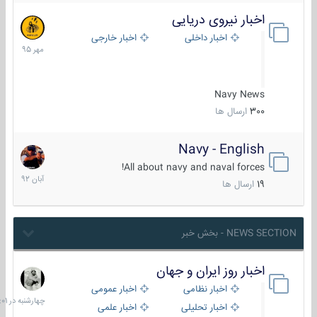
اخبار نیروی دریایی
27
مهر
اخبار داخلی
اخبار خارجی
1395
Navy News
300
ارسال ها
Navy - English
22
آبان
All about navy and naval forces!
1392
19
ارسال ها
NEWS SECTION - بخش خبر
اخبار روز ایران و جهان
چهارشنبه
در
اخبار نظامی
اخبار عمومی
06:01
اخبار تحلیلی
اخبار علمی