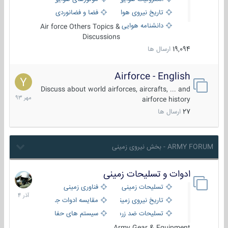
تاریخ نیروی هوایی
فضا و فضانوردی
دانشنامه هوایی
Air force Others Topics &
Discussions
19,094
ارسال ها
Airforce - English
15
مهر
Discuss about world airforces, aircrafts, ... and
1393
airforce history
27
ارسال ها
ARMY FORUM - بخش نیروی زمینی
ادوات و تسلیحات زمینی
21
آذر
تسلیحات زمینی
فناوری زمینی
1404
تاریخ نیروی زمینی
مقایسه ادوات جنگی
تسلیحات ضد زره
سیستم های حفاظت فعال
Army Gear & Equipment