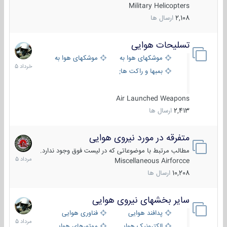
Military Helicopters
2,108
ارسال ها
تسلیحات هوایی
30
خرداد
موشکهای هوا به هوا
موشکهای هوا به سطح
1405
بمبها و راکت های هوایی
Air Launched Weapons
2,413
ارسال ها
متفرقه در مورد نیروی هوایی
7
مرداد
مطالب مرتبط با موضوعاتی که در لیست فوق وجود ندارد.
1405
Miscellaneous Airforcce
10,208
ارسال ها
سایر بخشهای نیروی هوایی
2
مرداد
پدافند هوایی
فناوری هوایی
1405
الکترونیک هوایی
موتورهای هوایی