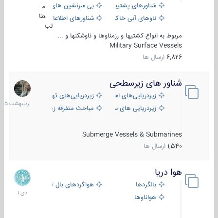
شناورهای پشتیبانی
بی سرنشین های دریایی
م
طا
ناوهای آبی خاکی و نیروبر
شناورهای اطلاعاتی و جاسوسی
لب
مربوط به انواع کشتیها و رزمناوها و ناوشکنها و ...
Military Surface Vessels
6,826
ارسال ها
شناور های زیرسطحی
31
اردیبهش
زیردریایی‌های استراتژیک
زیردریایی‌های تهاجمی
1405
زیردریایی های سبک
مباحث متفرقه زیرسطحی
Submerge Vessels & Submarines
1,540
ارسال ها
هوا دریا
12
دی
بالگردها
هواگردهای بال ثابت
1401
هواناوها