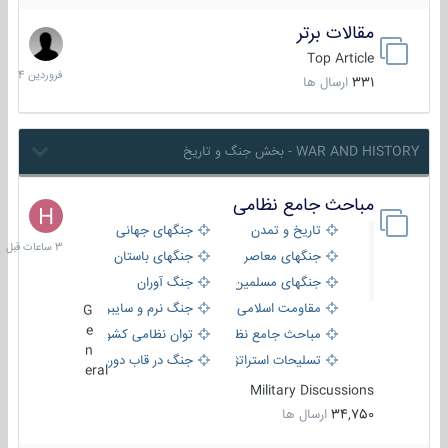
مقالات برتر
29
فروردین
Top Article
1404
331
ارسال ها
WAR AND HISTORY - بخش جنگ و تاریخ
مباحث جامع نظامی
3
ساعات
تاریخ و تمدن
جنگهای جهانی
قبل
جنگهای معاصر
جنگهای باستان
جنگهای مسلمین
جنگ آوران
مقاومت اسلامی
جنگ نرم و سایبری
G
e
مباحث جامع نظامی
توان نظامی کشورها
n
تسلیحات استراتژیک
جنگ در قاب دوربین
eral
Military Discussions
34,750
ارسال ها