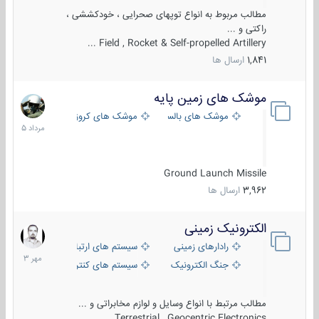
مطالب مربوط به انواع توپهای صحرایی ، خودکششی ،
راکتی و ...
Field , Rocket & Self-propelled Artillery ...
1,841
ارسال ها
موشک های زمین پایه
2
مرداد
موشک های بالستیک
موشک های کروز
1405
Ground Launch Missile
3,962
ارسال ها
الکترونیک زمینی
1
مهر
رادارهای زمینی
سیستم های ارتباطی و جمع آوری اطلاع
1403
جنگ الکترونیک
سیستم های کنترل آتش و تجهیزات الکتر
مطالب مرتبط با انواع وسایل و لوازم مخابراتی و ...
Terrestrial , Geocentric Electronics