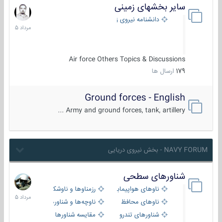
سایر بخشهای زمینی
9
مرداد
دانشنامه نیروی زمینی
1405
Air force Others Topics & Discussions
179
ارسال ها
Ground forces - English
Army and ground forces, tank, artillery ...
NAVY FORUM - بخش نیروی دریایی
شناورهای سطحی
2
مرداد
ناوهای هواپیمابر و بالگرد بر
رزمناوها و ناوشکن‌ها
1405
ناوهای محافظ
ناوچه‌ها و شناورهای گشتی
شناورهای تندرو
مقایسه شناورها