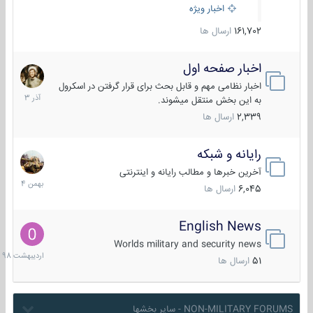
اخبار ویژه
161,702
ارسال ها
اخبار صفحه اول
7
آذر
اخبار نظامی مهم و قابل بحث برای قرار گرفتن در اسکرول
1403
به این بخش منتقل میشوند.
2,339
ارسال ها
رایانه و شبکه
30
بهمن
آخرین خبرها و مطالب رایانه و اینترنتی
1404
6,045
ارسال ها
English News
10
اردیبهش
Worlds military and security news
1398
51
ارسال ها
NON-MILITARY FORUMS - سایر بخشها