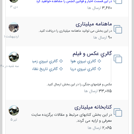
دی
در این قسمت اخبار و قوانین انجمن را مشاهده خواهید کرد
1403
3,670
ارسال ها
ماهنامه میلیتاری
30
اردیبهش
در این بخش می توانید ماهنامه میلیتاری را دریافت کنید.
1401
90
ارسال ها
گالري عكس و فيلم
سه
شنبه
گالري نيروي هوايي
گالري نيروي زميني
در
گالري نيروي دريايي
گالري تاریخ نظامی
15:40
عکس و فیلمهای جنگی را در این بخش ارسال کنید.
33,075
ارسال ها
کتابخانه میلیتاری
16
تیر
در این بخش کتابهای مرتبط و مقالات برگزیده سایت
1405
معرفی و ارایه می گردد.
2,065
ارسال ها