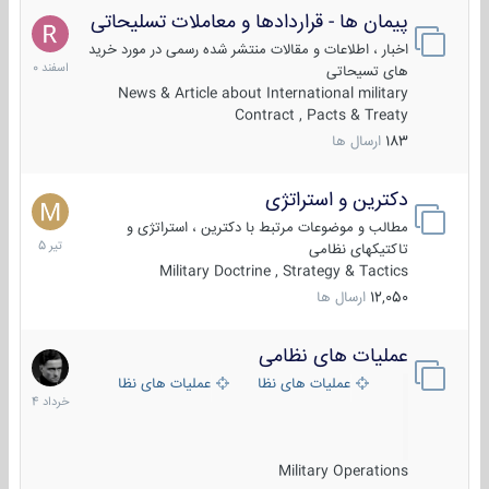
پیمان ها - قراردادها و معاملات تسلیحاتی
7
اسفند
اخبار ، اطلاعات و مقالات منتشر شده رسمی در مورد خرید
1400
های تسیحاتی
News & Article about International military
Contract , Pacts & Treaty
183
ارسال ها
دکترین و استراتژی
27
تیر
مطالب و موضوعات مرتبط با دکترین ، استراتژی و
1405
تاکتیکهای نظامی
Military Doctrine , Strategy & Tactics
12,050
ارسال ها
عملیات های نظامی
5
خرداد
عملیات های نظامی ایران
عملیات های نظامی خارجی
1404
Military Operations