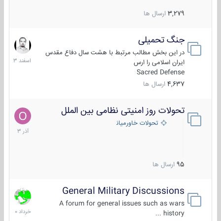
3,279
ارسال ها
جنگ تحمیلی
20
اسفند
در این بخش مطالب مرتبط با هشت سال دفاع مقدس
1403
ایران اسلامی را ارس
Sacred Defense
4,637
ارسال ها
تحولات روز امنیتی نظامی بین الملل
21
آذر
تحولات خاورمیانه
1403
95
ارسال ها
General Military Discussions
10
خرداد
A forum for general issues such as wars
1400
history ...