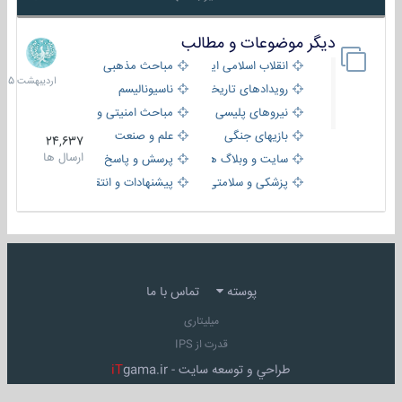
دیگر موضوعات و مطالب
8
اردیبهش
انقلاب اسلامی ایران
مباحث مذهبی
1405
رویدادهای تاریخی و مذهبی
ناسیونالیسم
نیروهای پلیسی
مباحث امنیتی و اطلاعاتی
بازیهای جنگی
علم و صنعت
24,637
ارسال ها
سایت و وبلاگ ها
پرسش و پاسخ
پزشکی و سلامتی
پیشنهادات و انتقادات
پوسته
تماس با ما
میلیتاری
قدرت از IPS
طراحي و توسعه سايت -
gama.ir
iT