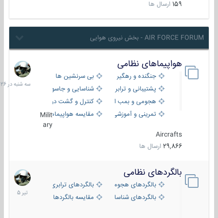
159
ارسال ها
AIR FORCE FORUM - بخش نیروی هوایی
هواپیماهای نظامی
سه
شنبه
جنگنده و رهگیر
بی سرنشین ها
در
پشتیبانی و ترابری
شناسایی و جاسوسی
18:26
هجومی و بمب افکن
کنترل و گشت دریایی
تمرینی و آموزشی
مقایسه هواپیماها
Milit
ary
Aircrafts
29,866
ارسال ها
بالگردهای نظامی
22
تیر
بالگردهای هجومی
بالگردهای ترابری
1405
بالگردهای شناسایی
مقایسه بالگردها