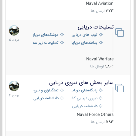
Naval Aviation
373
ارسال ها
تسلیحات دریایی
2
مرداد
توپ های دریایی
موشک‌های دریایی
1405
پدافندهای دریاپایه
تسلیحات زیر سطحی
Naval Warfare
1,802
ارسال ها
سایر بخش های نیروی دریایی
22
بهمن
پایگاه‌های دریایی
تفنگداران و نیروهای ویژه‌ی دریایی
1404
نیروی دریایی کشورهای مختلف
دانشنامه دریایی
دانشنامه دریایی کپی
Naval Force Others
583
ارسال ها