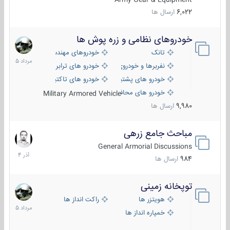
6,022
ارسال ها
خودروهای نظامی و زره پوش ها
2
مرداد
تانک
خودروهای مهندسی
1405
نفربرها و خودروی های رزمی پیاده نظام
خودرو های ترابری نظامی
خودرو های پشتیبانی آتش ، شناسایی و ضد تانک
خودرو های تاکتیکی نظامی
خودرو های محافظت شده
Military Armored Vehicle
9,980
ارسال ها
مباحث جامع زرهی
7
آذر
General Armorial Discussions
1404
984
ارسال ها
توپخانه زمینی
9
مرداد
هویتزر ها
راکت انداز ها
1405
خمپاره انداز ها