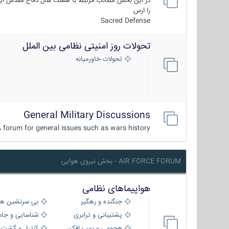
در این بخش مطالب مرتبط با هشت سال دفاع مقدس ایر
را ارس
Sacred Defense
تحولات روز امنیتی نظامی بین الملل
تحولات خاورمیانه
General Military Discussions
 forum for general issues such as wars history ...
AIR FORCE FORUM - بخش نیروی هوایی
هواپیماهای نظامی
جنگنده و رهگیر
بی سرنشین ها
پشتیبانی و ترابری
شناسایی و جا
هجومی و بمب افکن
کنترل و گشت د