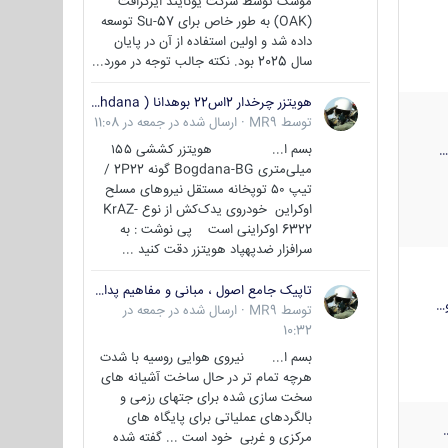
موشک توسط شرکت یونایتد ایرکرافت
(OAK) به طور خاص برای Su-57 توسعه
داده شد و اولین استفاده از آن در پایان
سال 2025 بود. نکته جالب توجه در مورد...
هویتزر چرخدار 2اس22 بوهدانا ( wheeled howitzer 2S22 Bohdana )
توسط
MR9
·
ارسال شده در
جمعه در 11:08
بسم ا... هویتزر کششی ۱۵۵
میلی‌متری Bogdana-BG گونه 2P22 /
تیپ ۵۰ توپخانه مستقل نیروهای مسلح
اوکراین خودروی یدک‌کش از نوع KrAZ-
6322 اوکراینی است پی نوشت : به
سرافزار ضدپهپاد هویتزر دقت کنید ...
تاپیک جامع اصول ، مبانی و مفاهیم پدافند غیر عامل
…
توسط
MR9
·
ارسال شده در
جمعه در
10:32
بسم ا... نیروی هوایی روسیه با شدت
هرچه تمام تر در حال ساخت آشیانه های
سخت سازی شده برای جتهای رزمی و
بالگردهای عملیاتی برای پایگاه های
مرکزی و غربی خود است ... گفته شده