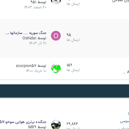
ان اسلامی
توسط
951
ارسال ها
20 اسفند 1403
جنگ سوریه .... سازمانها ،…
95
توسط
Oshida1
ارسال ها
21 آذر 1403
159
توسط
scorpion57
ارسال ها
10 خرداد 1400
A
سوسی
جنگنده برتری هوایی سوخو-57…
29,866
توسط
MR9
ریایی
ارسال ها