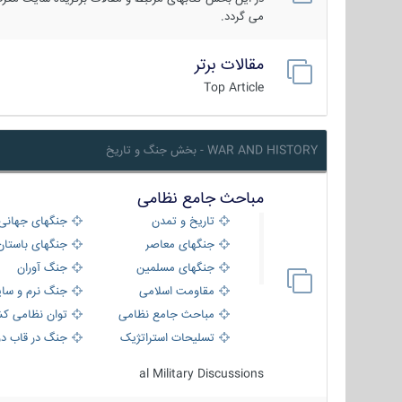
می گردد.
مقالات برتر
Top Article
WAR AND HISTORY - بخش جنگ و تاریخ
مباحث جامع نظامی
تاریخ و تمدن
جنگهای جهانی
جنگهای معاصر
جنگهای باستان
جنگهای مسلمین
جنگ آوران
مقاومت اسلامی
جنگ نرم و سای
مباحث جامع نظامی
توان نظامی کش
تسلیحات استراتژیک
جنگ در قاب دو
al Military Discussions