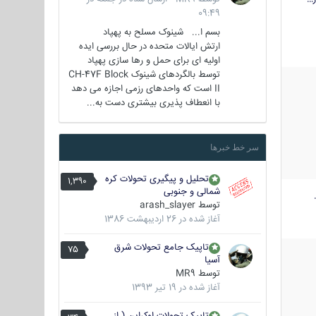
09:49
بسم ا... شینوک مسلح به پهپاد
ارتش ایالات متحده در حال بررسی ایده
اولیه ای برای حمل و رها سازی پهپاد
توسط بالگردهای شینوک CH-47F Block
II است که واحدهای رزمی اجازه می دهد
با انعطاف پذیری بیشتری دست به...
سر خط خبرها
تحلیل و پیگیری تحولات کره
1,390
شمالی و جنوبی
توسط
arash_slayer
آغاز شده در
26 اردیبهشت 1386
تاپیک جامع تحولات شرق
75
آسیا
توسط
MR9
آغاز شده در
19 تیر 1393
تاپیک تحولات اوکراین ( از