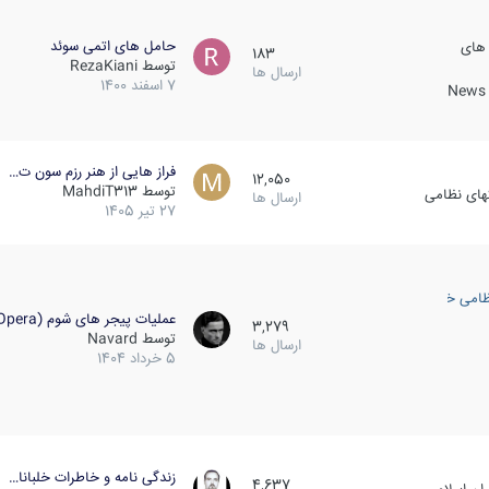
حامل های اتمی سوئد
 های
183
توسط
RezaKiani
ارسال ها
7 اسفند 1400
News &
فراز هایی از هنر رزم سون ت…
12,050
توسط
MahdiT313
کهای نظامی
ارسال ها
27 تیر 1405
ظامی خارجی
عملیات پیجر های شوم (Opera…
3,279
توسط
Navard
ارسال ها
5 خرداد 1404
زندگی نامه و خاطرات خلبانا…
4,637