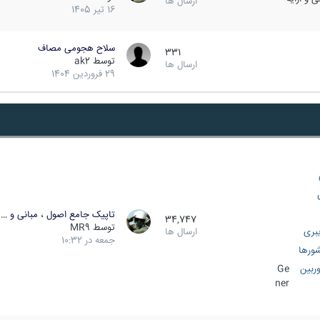
ارسال ها
16 تیر 1405
سلاح هجومی مصاف
331
توسط
ak2
ارسال ها
29 فروردین 1404
تاپیک جامع اصول ، مبانی و …
34,747
توسط
MR9
بری
ارسال ها
جمعه در 10:32
ورها
ربین
Ge
ner