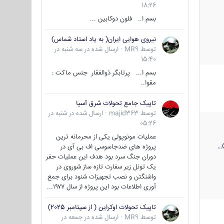
18:26
بسم ا.. فلون دوکابین ...
نیروی هوایی ایران( به یاد استاد شماس)
توسط
MR9
·
ارسال شده در
سه شنبه در
15:40
بسم ا... پرتابگر ذوالفقار جنس ماکت :
مقوا..
تاپیک جامع تحولات شرق آسیا
توسط
majid363
·
ارسال شده در
شنبه در
05:26
عملیات مونوپولی یکی از محرمانه ترین
پروژه های ضدجاسوسی اف بی آی در
دوران جنگ سرد بود هدف این عملیات حفر
یک تونل زیر سفارت تازه ساز شوروی در
واشنگتن و نصب تجهیزات شنود برای جمع
آوری اطلاعات بود این پروژه از سال ۱۹۷۷...
تاپیک تحولات اوکراین ( از سپتامبر 2025)
توسط
MR9
·
ارسال شده در
جمعه در