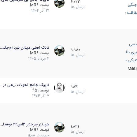
6,022
جنگی
توسط
MR9
ارسال ها
21 آذر 1404
اظت فعال
دسی
تانک اصلی میدان نبرد ام-یک…
9,980
بری نظامی
توسط
MR9
ارسال ها
2 مرداد 1405
انک
تیکی نظامی
Mili
تاپیک جامع تحولات زرهی در …
984
توسط
951
ارسال ها
7 آذر 1404
هویتزر چرخدار 2اس22 بوهدا…
1,841
توسط
MR9
ارسال ها
جمعه در 11:08