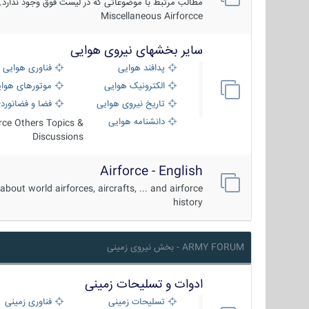
مطالب مرتبط با موضوعاتی که در لیست فوق وجود ندارد.
Miscellaneous Airforcce
سایر بخشهای نیروی هوایی
پدافند هوایی
فناوری هوایی
الکترونیک هوایی
موتورهای هوا
تاریخ نیروی هوایی
فضا و فضانورد
دانشنامه هوایی
orce Others Topics &
Discussions
Airforce - English
about world airforces, aircrafts, ... and airforce
history
ARMY FORUM - بخش نیروی زمینی
ادوات و تسلیحات زمینی
تسلیحات زمینی
فناوری زمینی