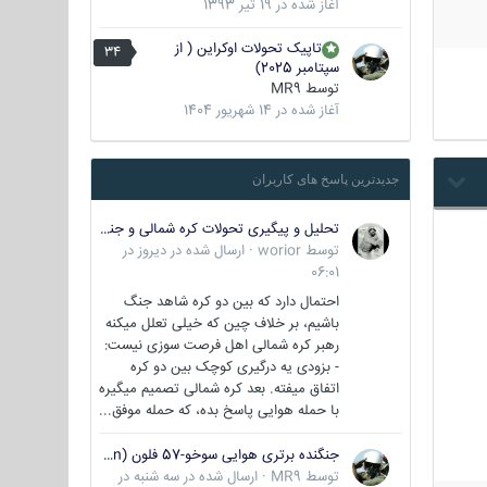
آغاز شده در
19 تیر 1393
تاپیک تحولات اوکراین ( از
34
سپتامبر 2025)
توسط
MR9
آغاز شده در
14 شهریور 1404
جدیدترین پاسخ های کاربران
تحلیل و پیگیری تحولات کره شمالی و جنوبی
توسط
worior
·
ارسال شده در
دیروز در
06:01
احتمال دارد که بین دو کره شاهد جنگ
باشیم، بر خلاف چین که خیلی تعلل میکنه
رهبر کره شمالی اهل فرصت سوزی نیست:
- بزودی یه درگیری کوچک بین دو کره
اتفاق میفته. بعد کره شمالی تصمیم میگیره
با حمله هوایی پاسخ بده، که حمله موفق...
جنگنده برتری هوایی سوخو-57 فلون (Su-57/Felon)
توسط
MR9
·
ارسال شده در
سه شنبه در