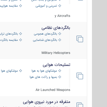
تمرینی و آموزشی
مقایسه هواپیم
y Aircrafts
بالگردهای نظامی
بالگردهای هجومی
بالگردهای تراب
بالگردهای شناسایی
مقایسه بالگرده
Military Helicopters
تسلیحات هوایی
موشکهای هوا به هوا
موشکهای هوا 
بمبها و راکت های هوایی
Air Launched Weapons
متفرقه در مورد نیروی هوایی