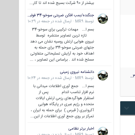
بیشتر از 90 شرکت بسیج شده اند تا کار...
جنگنده/بمب افکن ضربتی سوخو-34 فولبک ( Sukhoi Su-34/Fullback)
توسط
MR9
·
ارسال شده در
جمعه در 10:29
بسم ا... مهمات ترکیبی برای سوخو-34
تازه ترین تصاویر منتشره توسط
نیروی هوایی ارتش روسیه نشان می دهد
جتهای ضربتی سوخو-34 برای حمله به
اهداف خود به آرایش تسلیحاتی متفاوتی
مسلح شده اند . براساس این تصاویر ، ...
دانشنامه نیروی زمینی
3
توسط
MR9
·
ارسال شده در
جمعه در 10:24
بسم ا... جمع آوری اطلاعات میدانی با
نرم افزار تناسب اندام پس از
استقرار هواگردهای رزمی ارتش ایالات
متحده و رژیم عبری در پایگاه هوایی
آکروتیری ( قبرس ) برای حمله به ایران ،
تمرکز بر روی جمع آوری اطلاعات از این...
اخبار برتر نظامی
…
توسط
MR9
·
ارسال شده در
جمعه در