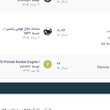
توسط
shafaghi
ارسال ها
7 مرداد 1405
سامانه دفاع هوایی پانسیر ا…
یی
19,094
توسط
MR9
ارسال ها
ی
2 مرداد 1405
Air f
D Printed Rocket Engine I…
27
توسط
yavarrr
Discuss 
ارسال ها
15 مهر 1393
تاپیک جامع بی سرنشین های ز