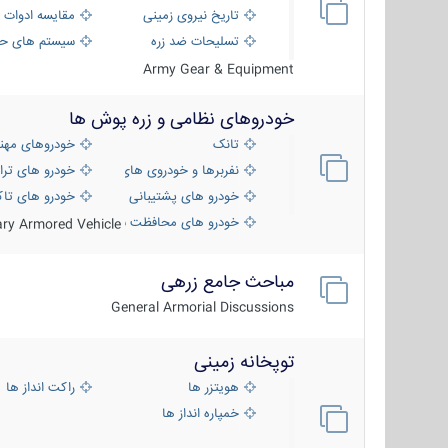
تاریخ نیروی زمینی
مقایسه ادوات 
تسلیحات ضد زره
سیستم های حف
Army Gear & Equipment
خودروهای نظامی و زره پوش ها
تانک
خودروهای مهن
نفربرها و خودروی های رزمی پیاده نظام
خودرو های ترا
خودرو های پشتیبانی آتش ، شناسایی و ضد ت
خودرو های تاک
خودرو های محافظت شده
tary Armored Vehicle
مباحث جامع زرهی
General Armorial Discussions
توپخانه زمینی
هویتزر ها
راکت انداز ها
خمپاره انداز ها