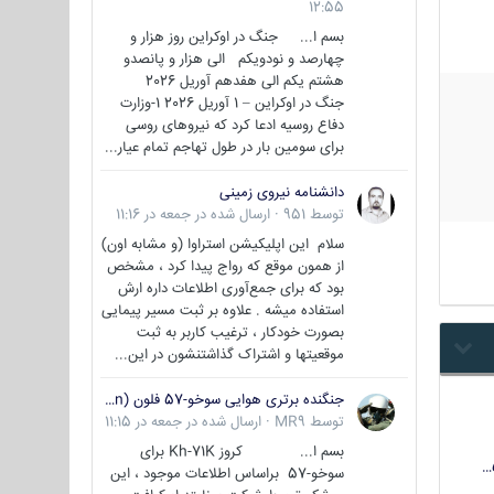
12:55
بسم ا... جنگ در اوکراین روز هزار و
چهارصد و نودویکم الی هزار و پانصدو
هشتم یکم الی هفدهم آوریل 2026
جنگ در اوکراین – 1 آوریل 2026 1-وزارت
دفاع روسیه ادعا کرد که نیروهای روسی
برای سومین بار در طول تهاجم تمام عیار...
دانشنامه نیروی زمینی
توسط
951
·
ارسال شده در
جمعه در 11:16
سلام این اپلیکیشن استراوا (و مشابه اون)
از همون موقع که رواج پیدا کرد ، مشخص
بود که برای جمع‌آوری اطلاعات داره ارش
استفاده میشه . علاوه بر ثبت مسیر پیمایی
بصورت خودکار ، ترغیب کاربر به ثبت
موقعیتها و اشتراک‌ گذاشتنشون در این...
جنگنده برتری هوایی سوخو-57 فلون (Su-57/Felon)
توسط
MR9
·
ارسال شده در
جمعه در 11:15
بسم ا... کروز Kh-71K برای
سوخو-57 براساس اطلاعات موجود ، این