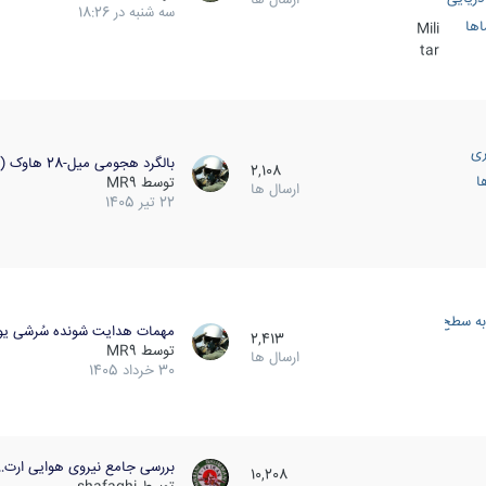
سه شنبه در 18:26
اها
Mili
tar
ری
بالگرد هجومی میل-28 هاوک (…
2,108
ا
توسط
MR9
ارسال ها
22 تیر 1405
به سطح
مهمات هدایت شونده سُرشی یو
2,413
توسط
MR9
ارسال ها
30 خرداد 1405
بررسی جامع نیروی هوایی ارت…
10,208