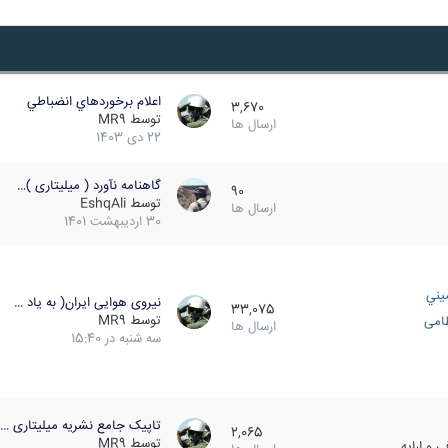
اعلام برخوردهاي انضباطي
3,670
توسط
MR9
ارسال ها
22 دی 1403
گاهنامه نآورد ( میلیتاری )…
90
توسط
EshqAli
ارسال ها
30 اردیبهشت 1401
يني
نیروی هوایی ایران( به یاد …
33,075
توسط
MR9
ظامی
ارسال ها
سه شنبه در 15:40
تاپیک جامع نشریه میلیتاری …
2,065
توسط
MR9
 و ارایه