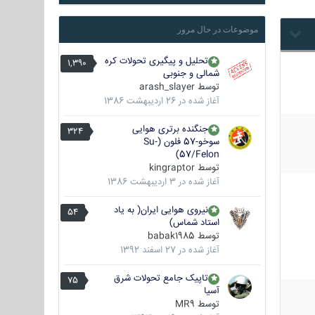
موضوعات در حال مرور
تحلیل و پیگیری تحولات کره
1,390
شمالی و جنوبی
توسط
arash_slayer
آغاز شده در
26 اردیبهشت 1386
جنگنده برتری هوایی
324
سوخو-57 فلون (Su-
57/Felon)
توسط
kingraptor
آغاز شده در
3 اردیبهشت 1386
نیروی هوایی ایران( به یاد
54
استاد شماس)
توسط
babak1985
آغاز شده در
27 اسفند 1392
تاپیک جامع تحولات شرق
75
آسیا
توسط
MR9