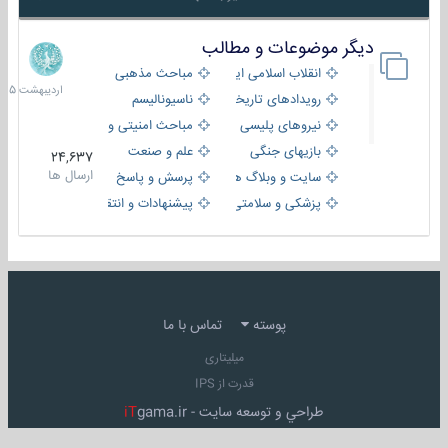
دیگر موضوعات و مطالب
8
اردیبهش
انقلاب اسلامی ایران
مباحث مذهبی
1405
رویدادهای تاریخی و مذهبی
ناسیونالیسم
نیروهای پلیسی
مباحث امنیتی و اطلاعاتی
بازیهای جنگی
علم و صنعت
24,637
ارسال ها
سایت و وبلاگ ها
پرسش و پاسخ
پزشکی و سلامتی
پیشنهادات و انتقادات
پوسته
تماس با ما
میلیتاری
قدرت از IPS
طراحي و توسعه سايت -
gama.ir
iT