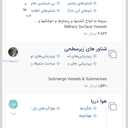
شناورهای پشتیبانی
بی سرنشین های دریایی
م
طا
ناوهای آبی خاکی و نیروبر
شناورهای اطلاعاتی و جاسوسی
لب
مربوط به انواع کشتیها و رزمناوها و ناوشکنها و ...
Military Surface Vessels
6,826
ارسال ها
شناور های زیرسطحی
31
اردیبهش
زیردریایی‌های استراتژیک
زیردریایی‌های تهاجمی
1405
زیردریایی های سبک
مباحث متفرقه زیرسطحی
Submerge Vessels & Submarines
1,540
ارسال ها
هوا دریا
12
دی
بالگردها
هواگردهای بال ثابت
1401
هواناوها