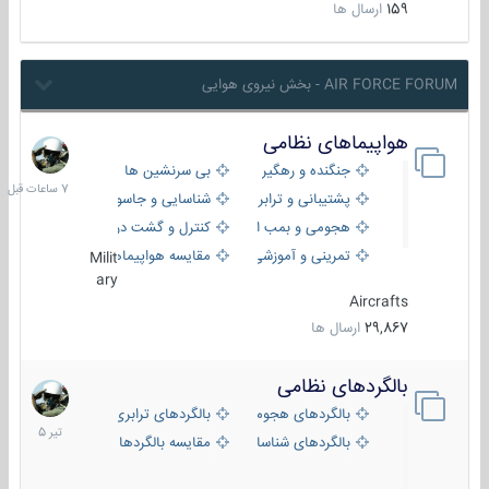
159
ارسال ها
AIR FORCE FORUM - بخش نیروی هوایی
هواپیماهای نظامی
7
ساعات
جنگنده و رهگیر
بی سرنشین ها
قبل
پشتیبانی و ترابری
شناسایی و جاسوسی
هجومی و بمب افکن
کنترل و گشت دریایی
تمرینی و آموزشی
مقایسه هواپیماها
Milit
ary
Aircrafts
29,867
ارسال ها
بالگردهای نظامی
22
تیر
بالگردهای هجومی
بالگردهای ترابری
1405
بالگردهای شناسایی
مقایسه بالگردها