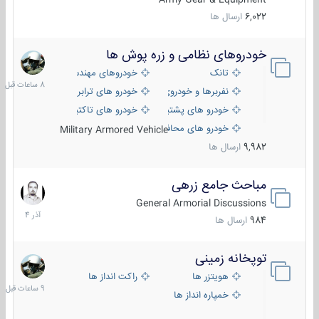
6,022
ارسال ها
خودروهای نظامی و زره پوش ها
8
ساعات
تانک
خودروهای مهندسی
قبل
نفربرها و خودروی های رزمی پیاده نظام
خودرو های ترابری نظامی
خودرو های پشتیبانی آتش ، شناسایی و ضد تانک
خودرو های تاکتیکی نظامی
خودرو های محافظت شده
Military Armored Vehicle
9,982
ارسال ها
مباحث جامع زرهی
7
آذر
General Armorial Discussions
1404
984
ارسال ها
توپخانه زمینی
9
ساعات
هویتزر ها
راکت انداز ها
قبل
خمپاره انداز ها