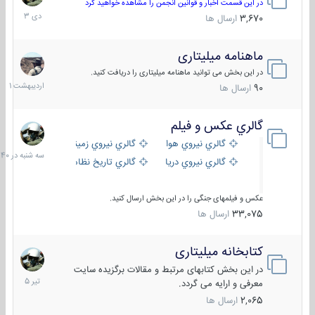
دی
در این قسمت اخبار و قوانین انجمن را مشاهده خواهید کرد
1403
3,670
ارسال ها
ماهنامه میلیتاری
30
اردیبهش
در این بخش می توانید ماهنامه میلیتاری را دریافت کنید.
1401
90
ارسال ها
گالري عكس و فيلم
سه
شنبه
گالري نيروي هوايي
گالري نيروي زميني
در
گالري نيروي دريايي
گالري تاریخ نظامی
15:40
عکس و فیلمهای جنگی را در این بخش ارسال کنید.
33,075
ارسال ها
کتابخانه میلیتاری
16
تیر
در این بخش کتابهای مرتبط و مقالات برگزیده سایت
1405
معرفی و ارایه می گردد.
2,065
ارسال ها