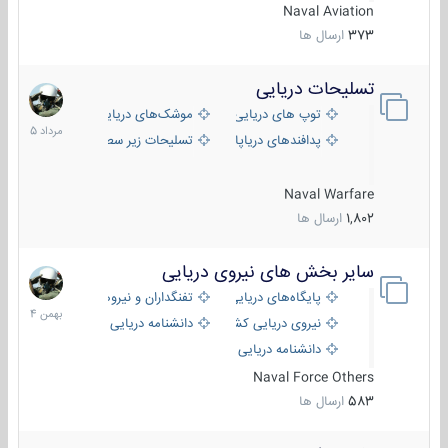
Naval Aviation
373
ارسال ها
تسلیحات دریایی
2
مرداد
توپ های دریایی
موشک‌های دریایی
1405
پدافندهای دریاپایه
تسلیحات زیر سطحی
Naval Warfare
1,802
ارسال ها
سایر بخش های نیروی دریایی
22
بهمن
پایگاه‌های دریایی
تفنگداران و نیروهای ویژه‌ی دریایی
1404
نیروی دریایی کشورهای مختلف
دانشنامه دریایی
دانشنامه دریایی کپی
Naval Force Others
583
ارسال ها