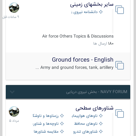
سایر بخشهای زمینی
9
ساعات
دانشنامه نیروی زمینی
قبل
Air force Others Topics & Discussions
180
ارسال ها
Ground forces - English
Army and ground forces, tank, artillery ...
NAVY FORUM - بخش نیروی دریایی
شناورهای سطحی
2
مرداد
ناوهای هواپیمابر و بالگرد بر
رزمناوها و ناوشکن‌ها
1405
ناوهای محافظ
ناوچه‌ها و شناورهای گشتی
شناورهای تندرو
مقایسه شناورها