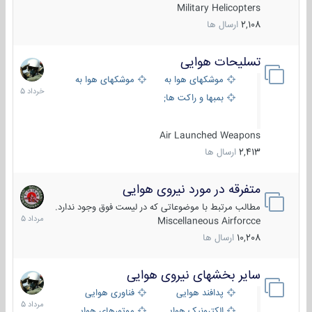
Military Helicopters
2,108
ارسال ها
تسلیحات هوایی
30
خرداد
موشکهای هوا به هوا
موشکهای هوا به سطح
1405
بمبها و راکت های هوایی
Air Launched Weapons
2,413
ارسال ها
متفرقه در مورد نیروی هوایی
7
مرداد
مطالب مرتبط با موضوعاتی که در لیست فوق وجود ندارد.
1405
Miscellaneous Airforcce
10,208
ارسال ها
سایر بخشهای نیروی هوایی
2
مرداد
پدافند هوایی
فناوری هوایی
1405
الکترونیک هوایی
موتورهای هوایی