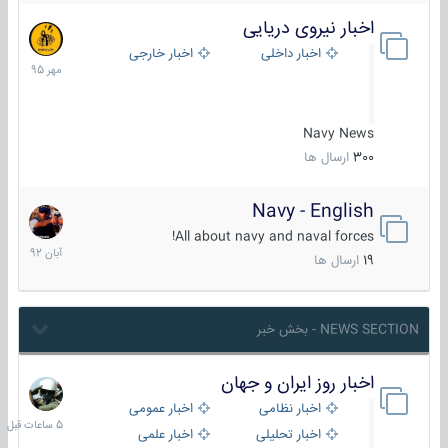
اخبار نیروی دریایی
27
مهر
اخبار داخلی
اخبار خارجی
1395
Navy News
300
ارسال ها
Navy - English
22
آبان
All about navy and naval forces!
1392
19
ارسال ها
NEWS SECTION - بخش خبر
اخبار روز ایران و جهان
5
ساعات
اخبار نظامی
اخبار عمومی
قبل
اخبار تحلیلی
اخبار علمی