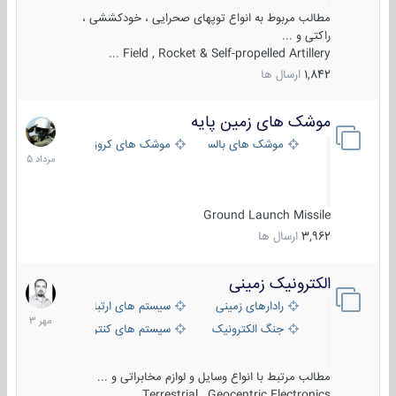
مطالب مربوط به انواع توپهای صحرایی ، خودکششی ،
راکتی و ...
Field , Rocket & Self-propelled Artillery ...
1,842
ارسال ها
موشک های زمین پایه
2
مرداد
موشک های بالستیک
موشک های کروز
1405
Ground Launch Missile
3,962
ارسال ها
الکترونیک زمینی
1
مهر
رادارهای زمینی
سیستم های ارتباطی و جمع آوری اطلاع
1403
جنگ الکترونیک
سیستم های کنترل آتش و تجهیزات الکتر
مطالب مرتبط با انواع وسایل و لوازم مخابراتی و ...
Terrestrial , Geocentric Electronics