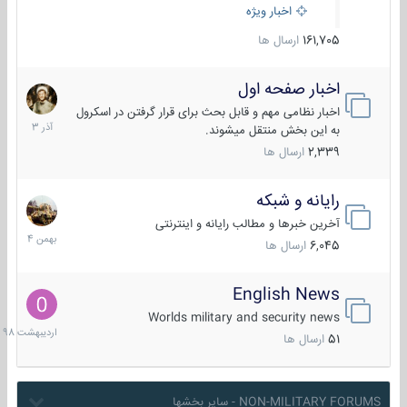
اخبار ویژه
161,705
ارسال ها
اخبار صفحه اول
7
آذر
اخبار نظامی مهم و قابل بحث برای قرار گرفتن در اسکرول
1403
به این بخش منتقل میشوند.
2,339
ارسال ها
رایانه و شبکه
30
بهمن
آخرین خبرها و مطالب رایانه و اینترنتی
1404
6,045
ارسال ها
English News
10
اردیبهش
Worlds military and security news
1398
51
ارسال ها
NON-MILITARY FORUMS - سایر بخشها