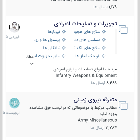
1,179
ارسال ها
تجهیزات و تسلیحات انفرادی
17
فروردین
سلاح های هجومی
تیربارها
1405
مسلسل های دستی
پیستول ها و رولورها
سلاح های تک تیر اندازی
شاتگان ها
نارنجک انداز ها
سایر تجهیزات انفرادی
مطال
ب
مرتبط با انواع تسلیحات و لوازم انفرادی
Infantry Weapons & Equipment
8,489
ارسال ها
متفرقه نیروی زمینی
27
اردیبهش
مطالب مرتبط با موضوعاتی که در لیست فوق مشاهده
1405
وجود ندارد.
Army Miscellaneous
3,784
ارسال ها