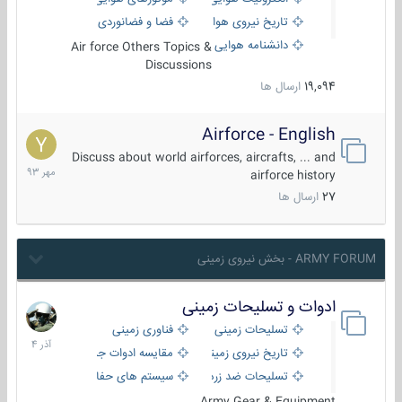
تاریخ نیروی هوایی
فضا و فضانوردی
دانشنامه هوایی
Air force Others Topics &
Discussions
19,094
ارسال ها
Airforce - English
15
مهر
Discuss about world airforces, aircrafts, ... and
1393
airforce history
27
ارسال ها
ARMY FORUM - بخش نیروی زمینی
ادوات و تسلیحات زمینی
21
آذر
تسلیحات زمینی
فناوری زمینی
1404
تاریخ نیروی زمینی
مقایسه ادوات جنگی
تسلیحات ضد زره
سیستم های حفاظت فعال
Army Gear & Equipment