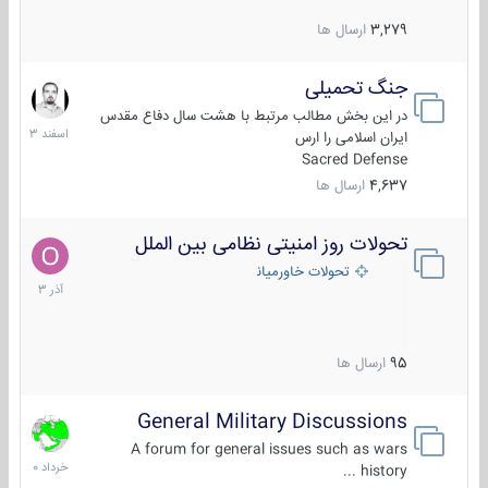
3,279
ارسال ها
جنگ تحمیلی
20
اسفند
در این بخش مطالب مرتبط با هشت سال دفاع مقدس
1403
ایران اسلامی را ارس
Sacred Defense
4,637
ارسال ها
تحولات روز امنیتی نظامی بین الملل
21
آذر
تحولات خاورمیانه
1403
95
ارسال ها
General Military Discussions
10
خرداد
A forum for general issues such as wars
1400
history ...