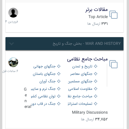
مقالات برتر
29
فروردین
Top Article
1404
331
ارسال ها
WAR AND HISTORY - بخش جنگ و تاریخ
مباحث جامع نظامی
6
ساعات
تاریخ و تمدن
جنگهای جهانی
قبل
جنگهای معاصر
جنگهای باستان
جنگهای مسلمین
جنگ آوران
مقاومت اسلامی
جنگ نرم و سایبری
G
e
مباحث جامع نظامی
توان نظامی کشورها
n
تسلیحات استراتژیک
جنگ در قاب دوربین
eral
Military Discussions
34,752
ارسال ها