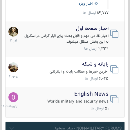
اخبار ویژه
161,707
ارسال ها
اخبار صفحه اول
7
آذر
اخبار نظامی مهم و قابل بحث برای قرار گرفتن در اسکرول
1403
به این بخش منتقل میشوند.
2,339
ارسال ها
رایانه و شبکه
30
بهمن
آخرین خبرها و مطالب رایانه و اینترنتی
1404
6,045
ارسال ها
English News
10
اردیبهش
Worlds military and security news
1398
51
ارسال ها
NON-MILITARY FORUMS - سایر بخشها