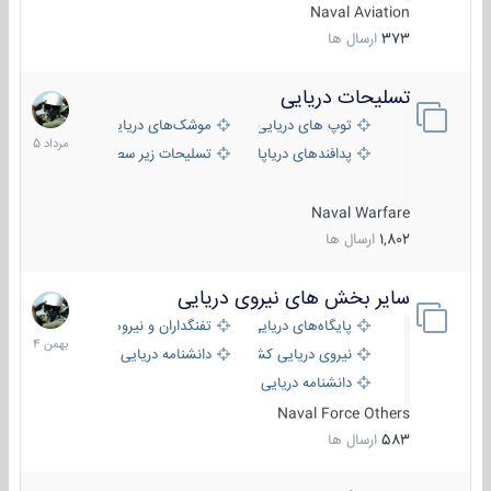
Naval Aviation
373
ارسال ها
تسلیحات دریایی
2
مرداد
توپ های دریایی
موشک‌های دریایی
1405
پدافندهای دریاپایه
تسلیحات زیر سطحی
Naval Warfare
1,802
ارسال ها
سایر بخش های نیروی دریایی
22
بهمن
پایگاه‌های دریایی
تفنگداران و نیروهای ویژه‌ی دریایی
1404
نیروی دریایی کشورهای مختلف
دانشنامه دریایی
دانشنامه دریایی کپی
Naval Force Others
583
ارسال ها