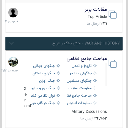
مقالات برتر
29
فروردین
Top Article
1404
331
ارسال ها
WAR AND HISTORY - بخش جنگ و تاریخ
مباحث جامع نظامی
جمعه
در
تاریخ و تمدن
جنگهای جهانی
12:13
جنگهای معاصر
جنگهای باستان
جنگهای مسلمین
جنگ آوران
مقاومت اسلامی
جنگ نرم و سایبری
G
e
مباحث جامع نظامی
توان نظامی کشورها
n
تسلیحات استراتژیک
جنگ در قاب دوربین
eral
Military Discussions
34,752
ارسال ها