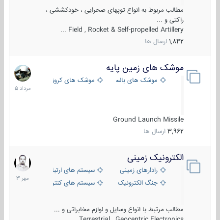
مطالب مربوط به انواع توپهای صحرایی ، خودکششی ،
راکتی و ...
Field , Rocket & Self-propelled Artillery ...
1,842
ارسال ها
موشک های زمین پایه
2
مرداد
موشک های بالستیک
موشک های کروز
1405
Ground Launch Missile
3,962
ارسال ها
الکترونیک زمینی
1
مهر
رادارهای زمینی
سیستم های ارتباطی و جمع آوری اطلاع
1403
جنگ الکترونیک
سیستم های کنترل آتش و تجهیزات الکتر
مطالب مرتبط با انواع وسایل و لوازم مخابراتی و ...
Terrestrial , Geocentric Electronics