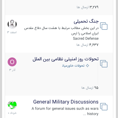
3,279
ارسال ها
جنگ تحمیلی
20
اسفند
در این بخش مطالب مرتبط با هشت سال دفاع مقدس
1403
ایران اسلامی را ارس
Sacred Defense
4,637
ارسال ها
تحولات روز امنیتی نظامی بین الملل
21
آذر
تحولات خاورمیانه
1403
95
ارسال ها
General Military Discussions
10
خرداد
A forum for general issues such as wars
1400
history ...