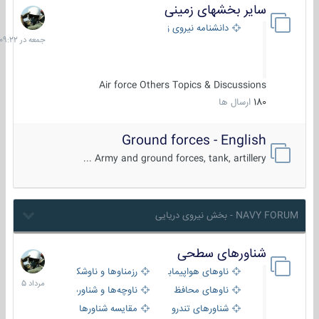
سایر بخشهای زمینی
جمعه
در
دانشنامه نیروی زمینی
09:22
Air force Others Topics & Discussions
180
ارسال ها
Ground forces - English
Army and ground forces, tank, artillery ...
NAVY FORUM - بخش نیروی دریایی
شناورهای سطحی
2
مرداد
ناوهای هواپیمابر و بالگرد بر
رزمناوها و ناوشکن‌ها
1405
ناوهای محافظ
ناوچه‌ها و شناورهای گشتی
شناورهای تندرو
مقایسه شناورها