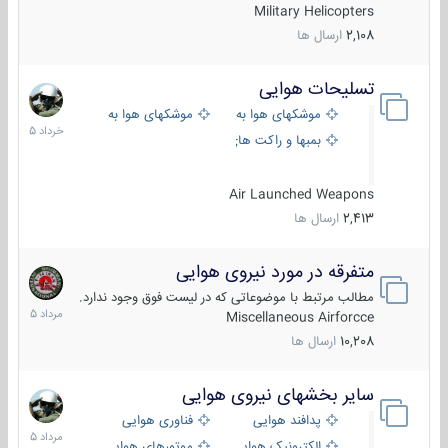
Military Helicopters
2,108
ارسال ها
تسلیحات هوایی
30
خرداد
موشکهای هوا به هوا
موشکهای هوا به سطح
1405
بمبها و راکت های هوایی
Air Launched Weapons
2,413
ارسال ها
متفرقه در مورد نیروی هوایی
7
مرداد
مطالب مرتبط با موضوعاتی که در لیست فوق وجود ندارد.
1405
Miscellaneous Airforcce
10,208
ارسال ها
سایر بخشهای نیروی هوایی
2
مرداد
پدافند هوایی
فناوری هوایی
1405
الکترونیک هوایی
موتورهای هوایی