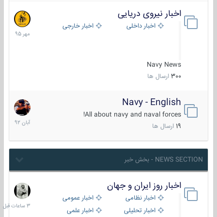
اخبار نیروی دریایی
27
مهر
اخبار داخلی
اخبار خارجی
1395
Navy News
300
ارسال ها
Navy - English
22
آبان
All about navy and naval forces!
1392
19
ارسال ها
NEWS SECTION - بخش خبر
اخبار روز ایران و جهان
3
ساعات
اخبار نظامی
اخبار عمومی
قبل
اخبار تحلیلی
اخبار علمی