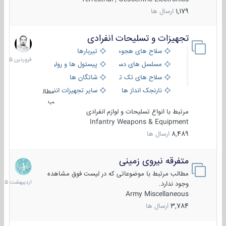
1,179
ارسال ها
تجهیزات و تسلیحات انفرادی
17
فروردین
سلاح های هجومی
تیربارها
1405
مسلسل های دستی
پیستول ها و رولورها
سلاح های تک تیر اندازی
شاتگان ها
نارنجک انداز ها
سایر تجهیزات انفرادی
مطال
ب
مرتبط با انواع تسلیحات و لوازم انفرادی
Infantry Weapons & Equipment
8,489
ارسال ها
متفرقه نیروی زمینی
27
اردیبهش
مطالب مرتبط با موضوعاتی که در لیست فوق مشاهده
1405
وجود ندارد.
Army Miscellaneous
3,784
ارسال ها