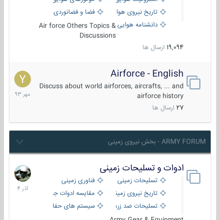
تاریخ نیروی هوایی
فضا و فضانوردی
دانشنامه هوایی
Air force Others Topics &
Discussions
19,094
ارسال ها
Airforce - English
15
مهر
Discuss about world airforces, aircrafts, ... and
1393
airforce history
27
ارسال ها
ARMY FORUM - بخش نیروی زمینی
ادوات و تسلیحات زمینی
21
آذر
تسلیحات زمینی
فناوری زمینی
1404
تاریخ نیروی زمینی
مقایسه ادوات جنگی
تسلیحات ضد زره
سیستم های حفاظت فعال
Army Gear & Equipment