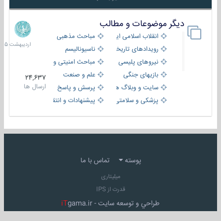
دیگر موضوعات و مطالب
8
اردیبهش
انقلاب اسلامی ایران
مباحث مذهبی
1405
رویدادهای تاریخی و مذهبی
ناسیونالیسم
نیروهای پلیسی
مباحث امنیتی و اطلاعاتی
بازیهای جنگی
علم و صنعت
24,637
ارسال ها
سایت و وبلاگ ها
پرسش و پاسخ
پزشکی و سلامتی
پیشنهادات و انتقادات
پوسته
تماس با ما
میلیتاری
قدرت از IPS
طراحي و توسعه سايت -
gama.ir
iT