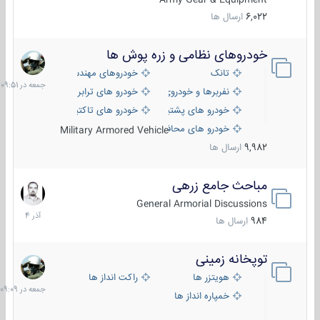
6,022
ارسال ها
خودروهای نظامی و زره پوش ها
جمعه
در
تانک
خودروهای مهندسی
09:51
نفربرها و خودروی های رزمی پیاده نظام
خودرو های ترابری نظامی
خودرو های پشتیبانی آتش ، شناسایی و ضد تانک
خودرو های تاکتیکی نظامی
خودرو های محافظت شده
Military Armored Vehicle
9,982
ارسال ها
مباحث جامع زرهی
7
آذر
General Armorial Discussions
1404
984
ارسال ها
توپخانه زمینی
جمعه
در
هویتزر ها
راکت انداز ها
09:09
خمپاره انداز ها