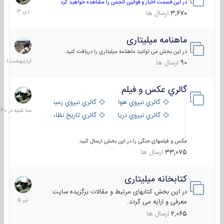
دی
در این قسمت اخبار و قوانین انجمن را مشاهده خواهید کرد
1403
3,670
ارسال ها
ماهنامه میلیتاری
30
اردیبهش
در این بخش می توانید ماهنامه میلیتاری را دریافت کنید.
1401
90
ارسال ها
گالري عكس و فيلم
سه
شنبه
گالري نيروي هوايي
گالري نيروي زميني
در
گالري نيروي دريايي
گالري تاریخ نظامی
15:40
عکس و فیلمهای جنگی را در این بخش ارسال کنید.
33,075
ارسال ها
کتابخانه میلیتاری
16
تیر
در این بخش کتابهای مرتبط و مقالات برگزیده سایت
1405
معرفی و ارایه می گردد.
2,065
ارسال ها