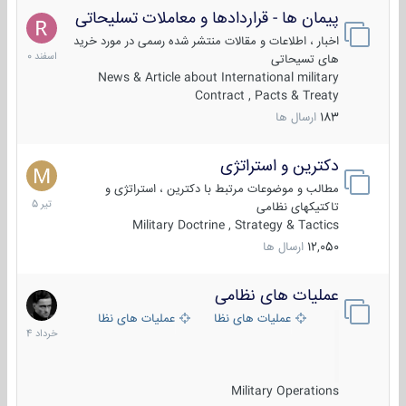
پیمان ها - قراردادها و معاملات تسلیحاتی
7
اسفند
اخبار ، اطلاعات و مقالات منتشر شده رسمی در مورد خرید
1400
های تسیحاتی
News & Article about International military
Contract , Pacts & Treaty
183
ارسال ها
دکترین و استراتژی
27
تیر
مطالب و موضوعات مرتبط با دکترین ، استراتژی و
1405
تاکتیکهای نظامی
Military Doctrine , Strategy & Tactics
12,050
ارسال ها
عملیات های نظامی
5
خرداد
عملیات های نظامی ایران
عملیات های نظامی خارجی
1404
Military Operations