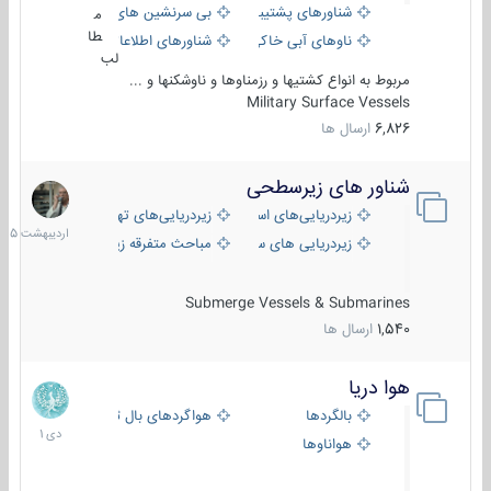
شناورهای پشتیبانی
بی سرنشین های دریایی
م
طا
ناوهای آبی خاکی و نیروبر
شناورهای اطلاعاتی و جاسوسی
لب
مربوط به انواع کشتیها و رزمناوها و ناوشکنها و ...
Military Surface Vessels
6,826
ارسال ها
شناور های زیرسطحی
31
اردیبهش
زیردریایی‌های استراتژیک
زیردریایی‌های تهاجمی
1405
زیردریایی های سبک
مباحث متفرقه زیرسطحی
Submerge Vessels & Submarines
1,540
ارسال ها
هوا دریا
12
دی
بالگردها
هواگردهای بال ثابت
1401
هواناوها