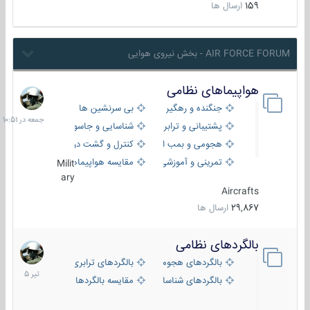
159
ارسال ها
AIR FORCE FORUM - بخش نیروی هوایی
هواپیماهای نظامی
جمعه
در
جنگنده و رهگیر
بی سرنشین ها
10:51
پشتیبانی و ترابری
شناسایی و جاسوسی
هجومی و بمب افکن
کنترل و گشت دریایی
تمرینی و آموزشی
مقایسه هواپیماها
Milit
ary
Aircrafts
29,867
ارسال ها
بالگردهای نظامی
22
تیر
بالگردهای هجومی
بالگردهای ترابری
1405
بالگردهای شناسایی
مقایسه بالگردها