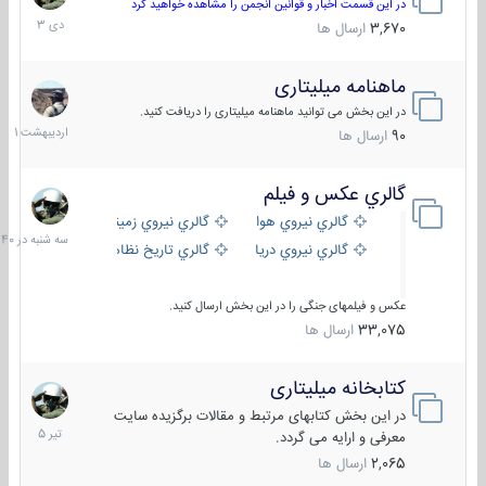
دی
در این قسمت اخبار و قوانین انجمن را مشاهده خواهید کرد
1403
3,670
ارسال ها
ماهنامه میلیتاری
30
اردیبهش
در این بخش می توانید ماهنامه میلیتاری را دریافت کنید.
1401
90
ارسال ها
گالري عكس و فيلم
سه
شنبه
گالري نيروي هوايي
گالري نيروي زميني
در
گالري نيروي دريايي
گالري تاریخ نظامی
15:40
عکس و فیلمهای جنگی را در این بخش ارسال کنید.
33,075
ارسال ها
کتابخانه میلیتاری
16
تیر
در این بخش کتابهای مرتبط و مقالات برگزیده سایت
1405
معرفی و ارایه می گردد.
2,065
ارسال ها