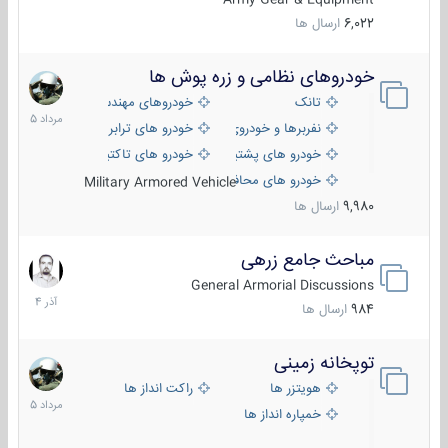
6,022
ارسال ها
خودروهای نظامی و زره پوش ها
2
مرداد
تانک
خودروهای مهندسی
1405
نفربرها و خودروی های رزمی پیاده نظام
خودرو های ترابری نظامی
خودرو های پشتیبانی آتش ، شناسایی و ضد تانک
خودرو های تاکتیکی نظامی
خودرو های محافظت شده
Military Armored Vehicle
9,980
ارسال ها
مباحث جامع زرهی
7
آذر
General Armorial Discussions
1404
984
ارسال ها
توپخانه زمینی
9
مرداد
هویتزر ها
راکت انداز ها
1405
خمپاره انداز ها