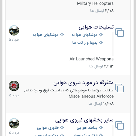
Military Helicopters
2,108
ارسال ها
تسلیحات هوایی
30
خرداد
موشکهای هوا به هوا
موشکهای هوا به سطح
1405
بمبها و راکت های هوایی
Air Launched Weapons
2,413
ارسال ها
متفرقه در مورد نیروی هوایی
7
مرداد
مطالب مرتبط با موضوعاتی که در لیست فوق وجود ندارد.
1405
Miscellaneous Airforcce
10,208
ارسال ها
سایر بخشهای نیروی هوایی
2
مرداد
پدافند هوایی
فناوری هوایی
1405
الکترونیک هوایی
موتورهای هوایی