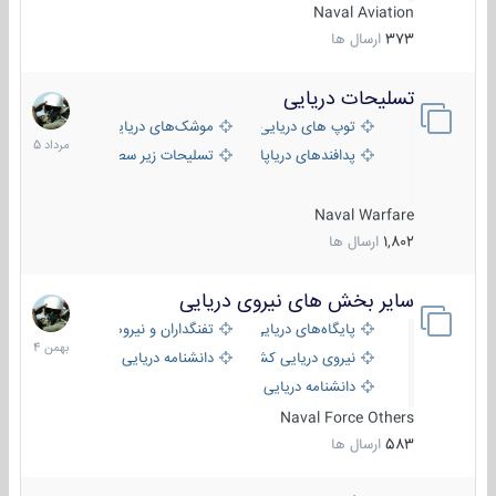
Naval Aviation
373
ارسال ها
تسلیحات دریایی
2
مرداد
توپ های دریایی
موشک‌های دریایی
1405
پدافندهای دریاپایه
تسلیحات زیر سطحی
Naval Warfare
1,802
ارسال ها
سایر بخش های نیروی دریایی
22
بهمن
پایگاه‌های دریایی
تفنگداران و نیروهای ویژه‌ی دریایی
1404
نیروی دریایی کشورهای مختلف
دانشنامه دریایی
دانشنامه دریایی کپی
Naval Force Others
583
ارسال ها