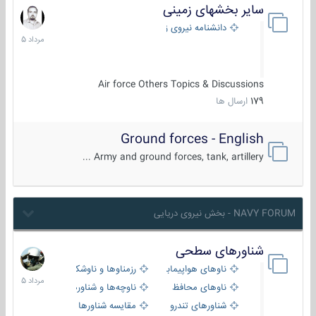
سایر بخشهای زمینی
9
مرداد
دانشنامه نیروی زمینی
1405
Air force Others Topics & Discussions
179
ارسال ها
Ground forces - English
Army and ground forces, tank, artillery ...
NAVY FORUM - بخش نیروی دریایی
شناورهای سطحی
2
مرداد
ناوهای هواپیمابر و بالگرد بر
رزمناوها و ناوشکن‌ها
1405
ناوهای محافظ
ناوچه‌ها و شناورهای گشتی
شناورهای تندرو
مقایسه شناورها