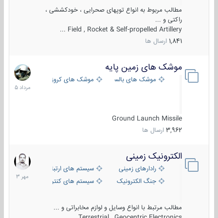
مطالب مربوط به انواع توپهای صحرایی ، خودکششی ،
راکتی و ...
Field , Rocket & Self-propelled Artillery ...
1,841
ارسال ها
موشک های زمین پایه
2
مرداد
موشک های بالستیک
موشک های کروز
1405
Ground Launch Missile
3,962
ارسال ها
الکترونیک زمینی
1
مهر
رادارهای زمینی
سیستم های ارتباطی و جمع آوری اطلاع
1403
جنگ الکترونیک
سیستم های کنترل آتش و تجهیزات الکتر
مطالب مرتبط با انواع وسایل و لوازم مخابراتی و ...
Terrestrial , Geocentric Electronics