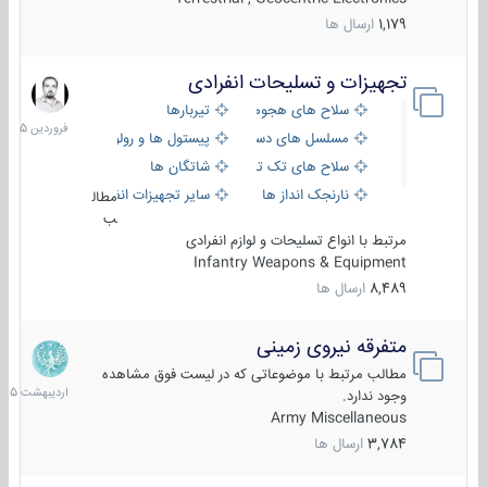
1,179
ارسال ها
تجهیزات و تسلیحات انفرادی
17
فروردین
سلاح های هجومی
تیربارها
1405
مسلسل های دستی
پیستول ها و رولورها
سلاح های تک تیر اندازی
شاتگان ها
نارنجک انداز ها
سایر تجهیزات انفرادی
مطال
ب
مرتبط با انواع تسلیحات و لوازم انفرادی
Infantry Weapons & Equipment
8,489
ارسال ها
متفرقه نیروی زمینی
27
اردیبهش
مطالب مرتبط با موضوعاتی که در لیست فوق مشاهده
1405
وجود ندارد.
Army Miscellaneous
3,784
ارسال ها