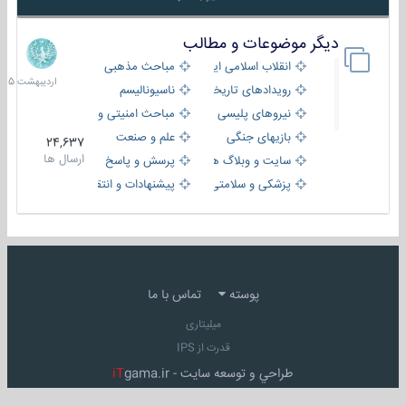
دیگر موضوعات و مطالب
8
اردیبهش
انقلاب اسلامی ایران
مباحث مذهبی
1405
رویدادهای تاریخی و مذهبی
ناسیونالیسم
نیروهای پلیسی
مباحث امنیتی و اطلاعاتی
بازیهای جنگی
علم و صنعت
24,637
ارسال ها
سایت و وبلاگ ها
پرسش و پاسخ
پزشکی و سلامتی
پیشنهادات و انتقادات
پوسته
تماس با ما
میلیتاری
قدرت از IPS
طراحي و توسعه سايت -
gama.ir
iT