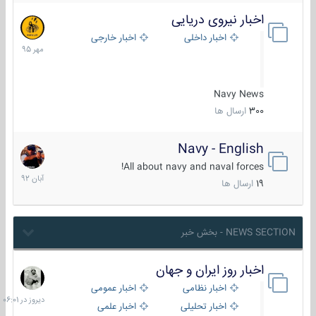
اخبار نیروی دریایی
27
مهر
اخبار داخلی
اخبار خارجی
1395
Navy News
300
ارسال ها
Navy - English
22
آبان
All about navy and naval forces!
1392
19
ارسال ها
NEWS SECTION - بخش خبر
اخبار روز ایران و جهان
دیروز
در
اخبار نظامی
اخبار عمومی
06:01
اخبار تحلیلی
اخبار علمی