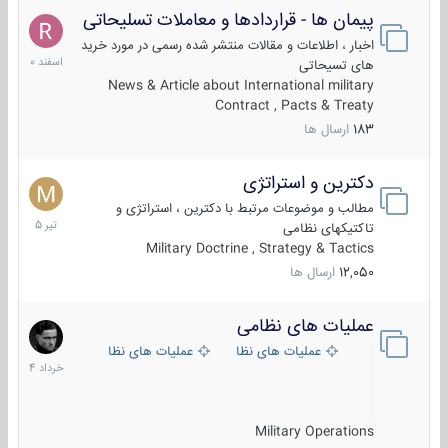
پیمان ها - قراردادها و معاملات تسلیحاتی
7
اسفند
اخبار ، اطلاعات و مقالات منتشر شده رسمی در مورد خرید
1400
های تسیحاتی
News & Article about International military
Contract , Pacts & Treaty
183
ارسال ها
دکترین و استراتژی
27
تیر
مطالب و موضوعات مرتبط با دکترین ، استراتژی و
1405
تاکتیکهای نظامی
Military Doctrine , Strategy & Tactics
12,050
ارسال ها
عملیات های نظامی
5
خرداد
عملیات های نظامی ایران
عملیات های نظامی خارجی
1404
Military Operations