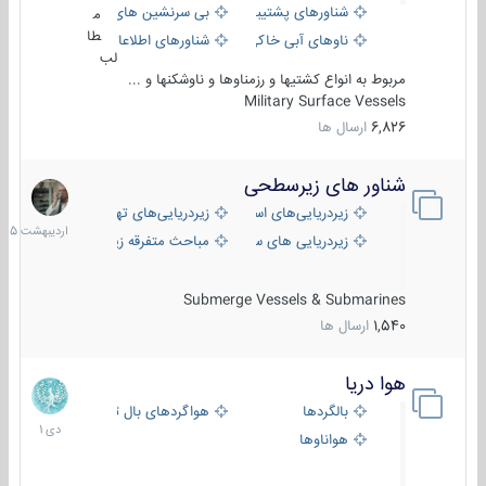
شناورهای پشتیبانی
بی سرنشین های دریایی
م
طا
ناوهای آبی خاکی و نیروبر
شناورهای اطلاعاتی و جاسوسی
لب
مربوط به انواع کشتیها و رزمناوها و ناوشکنها و ...
Military Surface Vessels
6,826
ارسال ها
شناور های زیرسطحی
31
اردیبهش
زیردریایی‌های استراتژیک
زیردریایی‌های تهاجمی
1405
زیردریایی های سبک
مباحث متفرقه زیرسطحی
Submerge Vessels & Submarines
1,540
ارسال ها
هوا دریا
12
دی
بالگردها
هواگردهای بال ثابت
1401
هواناوها