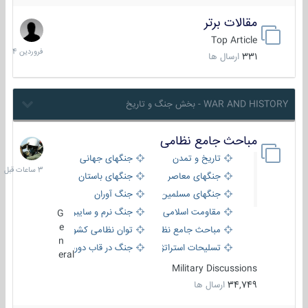
مقالات برتر
29
فروردین
Top Article
1404
331
ارسال ها
WAR AND HISTORY - بخش جنگ و تاریخ
مباحث جامع نظامی
3
ساعات
تاریخ و تمدن
جنگهای جهانی
قبل
جنگهای معاصر
جنگهای باستان
جنگهای مسلمین
جنگ آوران
مقاومت اسلامی
جنگ نرم و سایبری
G
e
مباحث جامع نظامی
توان نظامی کشورها
n
تسلیحات استراتژیک
جنگ در قاب دوربین
eral
Military Discussions
34,749
ارسال ها