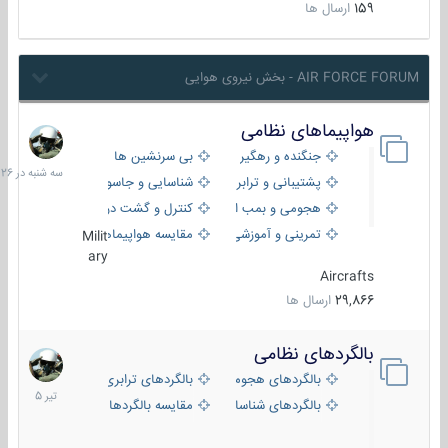
159
ارسال ها
AIR FORCE FORUM - بخش نیروی هوایی
هواپیماهای نظامی
سه
شنبه
جنگنده و رهگیر
بی سرنشین ها
در
پشتیبانی و ترابری
شناسایی و جاسوسی
18:26
هجومی و بمب افکن
کنترل و گشت دریایی
تمرینی و آموزشی
مقایسه هواپیماها
Milit
ary
Aircrafts
29,866
ارسال ها
بالگردهای نظامی
22
تیر
بالگردهای هجومی
بالگردهای ترابری
1405
بالگردهای شناسایی
مقایسه بالگردها