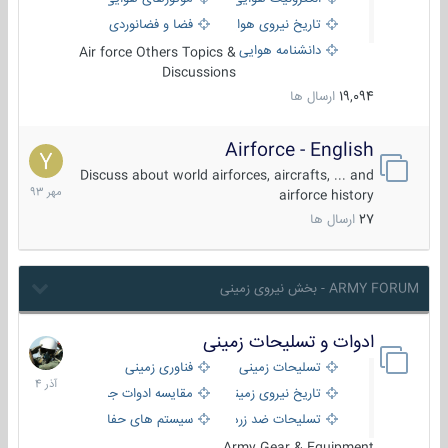
تاریخ نیروی هوایی
فضا و فضانوردی
دانشنامه هوایی
Air force Others Topics &
Discussions
19,094
ارسال ها
Airforce - English
15
مهر
Discuss about world airforces, aircrafts, ... and
1393
airforce history
27
ارسال ها
ARMY FORUM - بخش نیروی زمینی
ادوات و تسلیحات زمینی
21
آذر
تسلیحات زمینی
فناوری زمینی
1404
تاریخ نیروی زمینی
مقایسه ادوات جنگی
تسلیحات ضد زره
سیستم های حفاظت فعال
Army Gear & Equipment