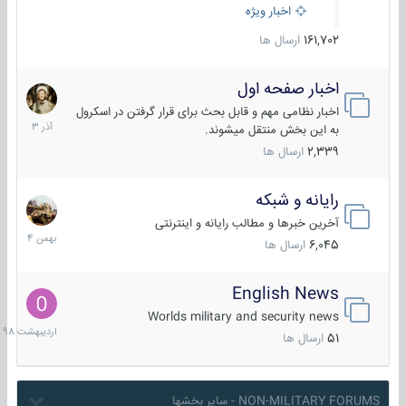
اخبار ویژه
161,702
ارسال ها
اخبار صفحه اول
7
آذر
اخبار نظامی مهم و قابل بحث برای قرار گرفتن در اسکرول
1403
به این بخش منتقل میشوند.
2,339
ارسال ها
رایانه و شبکه
30
بهمن
آخرین خبرها و مطالب رایانه و اینترنتی
1404
6,045
ارسال ها
English News
10
اردیبهش
Worlds military and security news
1398
51
ارسال ها
NON-MILITARY FORUMS - سایر بخشها