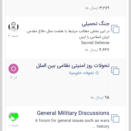
3,279
ارسال ها
جنگ تحمیلی
20
اسفند
در این بخش مطالب مرتبط با هشت سال دفاع مقدس
1403
ایران اسلامی را ارس
Sacred Defense
4,637
ارسال ها
تحولات روز امنیتی نظامی بین الملل
21
آذر
تحولات خاورمیانه
1403
95
ارسال ها
General Military Discussions
10
خرداد
A forum for general issues such as wars
1400
history ...