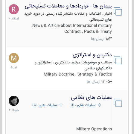
پیمان ها - قراردادها و معاملات تسلیحاتی
7
اسفند
اخبار ، اطلاعات و مقالات منتشر شده رسمی در مورد خرید
1400
های تسیحاتی
News & Article about International military
Contract , Pacts & Treaty
183
ارسال ها
دکترین و استراتژی
27
تیر
مطالب و موضوعات مرتبط با دکترین ، استراتژی و
1405
تاکتیکهای نظامی
Military Doctrine , Strategy & Tactics
12,050
ارسال ها
عملیات های نظامی
5
خرداد
عملیات های نظامی ایران
عملیات های نظامی خارجی
1404
Military Operations