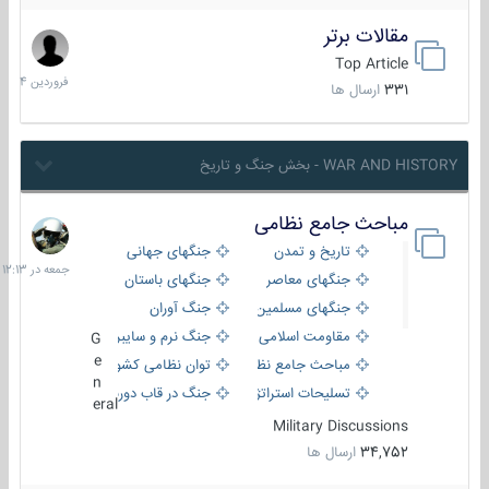
مقالات برتر
29
فروردین
Top Article
1404
331
ارسال ها
WAR AND HISTORY - بخش جنگ و تاریخ
مباحث جامع نظامی
جمعه
در
تاریخ و تمدن
جنگهای جهانی
12:13
جنگهای معاصر
جنگهای باستان
جنگهای مسلمین
جنگ آوران
مقاومت اسلامی
جنگ نرم و سایبری
G
e
مباحث جامع نظامی
توان نظامی کشورها
n
تسلیحات استراتژیک
جنگ در قاب دوربین
eral
Military Discussions
34,752
ارسال ها