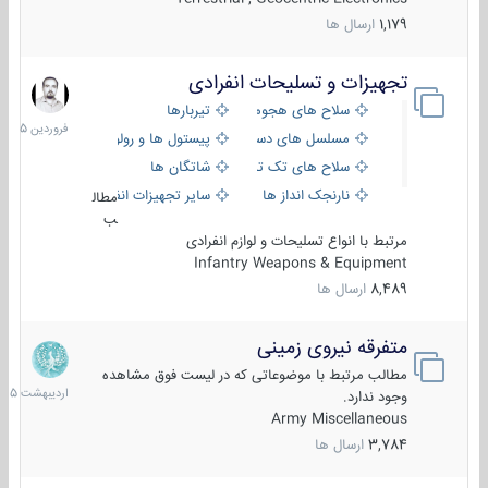
1,179
ارسال ها
تجهیزات و تسلیحات انفرادی
17
فروردین
سلاح های هجومی
تیربارها
1405
مسلسل های دستی
پیستول ها و رولورها
سلاح های تک تیر اندازی
شاتگان ها
نارنجک انداز ها
سایر تجهیزات انفرادی
مطال
ب
مرتبط با انواع تسلیحات و لوازم انفرادی
Infantry Weapons & Equipment
8,489
ارسال ها
متفرقه نیروی زمینی
27
اردیبهش
مطالب مرتبط با موضوعاتی که در لیست فوق مشاهده
1405
وجود ندارد.
Army Miscellaneous
3,784
ارسال ها