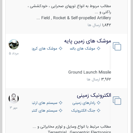
مطالب مربوط به انواع توپهای صحرایی ، خودکششی ،
راکتی و ...
Field , Rocket & Self-propelled Artillery ...
1,842
ارسال ها
موشک های زمین پایه
2
مرداد
موشک های بالستیک
موشک های کروز
1405
Ground Launch Missile
3,962
ارسال ها
الکترونیک زمینی
1
مهر
رادارهای زمینی
سیستم های ارتباطی و جمع آوری اطلاع
1403
جنگ الکترونیک
سیستم های کنترل آتش و تجهیزات الکتر
مطالب مرتبط با انواع وسایل و لوازم مخابراتی و ...
Terrestrial , Geocentric Electronics