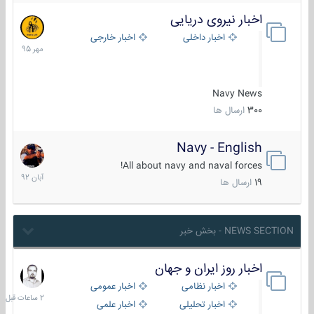
اخبار نیروی دریایی
27
مهر
اخبار داخلی
اخبار خارجی
1395
Navy News
300
ارسال ها
Navy - English
22
آبان
All about navy and naval forces!
1392
19
ارسال ها
NEWS SECTION - بخش خبر
اخبار روز ایران و جهان
2
ساعات
اخبار نظامی
اخبار عمومی
قبل
اخبار تحلیلی
اخبار علمی