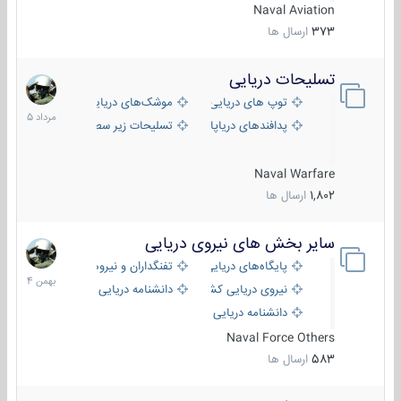
Naval Aviation
373
ارسال ها
تسلیحات دریایی
2
مرداد
توپ های دریایی
موشک‌های دریایی
1405
پدافندهای دریاپایه
تسلیحات زیر سطحی
Naval Warfare
1,802
ارسال ها
سایر بخش های نیروی دریایی
22
بهمن
پایگاه‌های دریایی
تفنگداران و نیروهای ویژه‌ی دریایی
1404
نیروی دریایی کشورهای مختلف
دانشنامه دریایی
دانشنامه دریایی کپی
Naval Force Others
583
ارسال ها