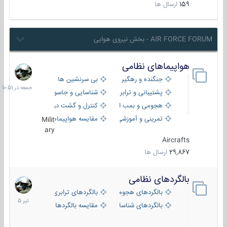
159
ارسال ها
AIR FORCE FORUM - بخش نیروی هوایی
هواپیماهای نظامی
جمعه
در
جنگنده و رهگیر
بی سرنشین ها
10:51
پشتیبانی و ترابری
شناسایی و جاسوسی
هجومی و بمب افکن
کنترل و گشت دریایی
تمرینی و آموزشی
مقایسه هواپیماها
Milit
ary
Aircrafts
29,867
ارسال ها
بالگردهای نظامی
22
تیر
بالگردهای هجومی
بالگردهای ترابری
1405
بالگردهای شناسایی
مقایسه بالگردها