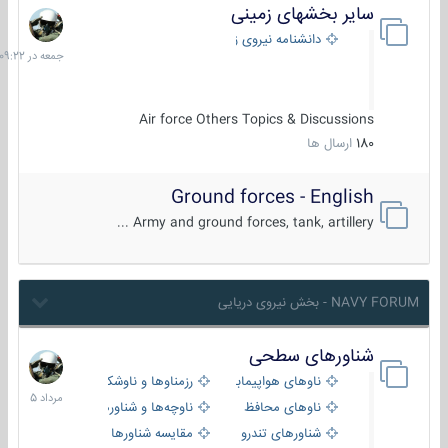
سایر بخشهای زمینی
جمعه
در
دانشنامه نیروی زمینی
09:22
Air force Others Topics & Discussions
180
ارسال ها
Ground forces - English
Army and ground forces, tank, artillery ...
NAVY FORUM - بخش نیروی دریایی
شناورهای سطحی
2
مرداد
ناوهای هواپیمابر و بالگرد بر
رزمناوها و ناوشکن‌ها
1405
ناوهای محافظ
ناوچه‌ها و شناورهای گشتی
شناورهای تندرو
مقایسه شناورها