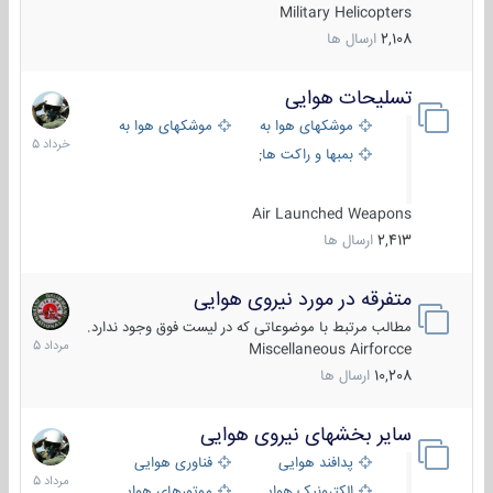
Military Helicopters
2,108
ارسال ها
تسلیحات هوایی
30
خرداد
موشکهای هوا به هوا
موشکهای هوا به سطح
1405
بمبها و راکت های هوایی
Air Launched Weapons
2,413
ارسال ها
متفرقه در مورد نیروی هوایی
7
مرداد
مطالب مرتبط با موضوعاتی که در لیست فوق وجود ندارد.
1405
Miscellaneous Airforcce
10,208
ارسال ها
سایر بخشهای نیروی هوایی
2
مرداد
پدافند هوایی
فناوری هوایی
1405
الکترونیک هوایی
موتورهای هوایی