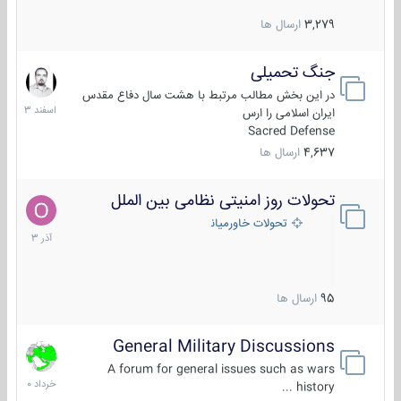
3,279
ارسال ها
جنگ تحمیلی
20
اسفند
در این بخش مطالب مرتبط با هشت سال دفاع مقدس
1403
ایران اسلامی را ارس
Sacred Defense
4,637
ارسال ها
تحولات روز امنیتی نظامی بین الملل
21
آذر
تحولات خاورمیانه
1403
95
ارسال ها
General Military Discussions
10
خرداد
A forum for general issues such as wars
1400
history ...