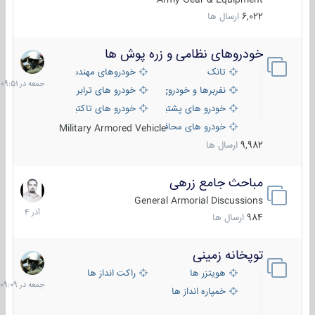
6,022
ارسال ها
خودروهای نظامی و زره پوش ها
جمعه
در
تانک
خودروهای مهندسی
09:51
نفربرها و خودروی های رزمی پیاده نظام
خودرو های ترابری نظامی
خودرو های پشتیبانی آتش ، شناسایی و ضد تانک
خودرو های تاکتیکی نظامی
خودرو های محافظت شده
Military Armored Vehicle
9,982
ارسال ها
مباحث جامع زرهی
7
آذر
General Armorial Discussions
1404
984
ارسال ها
توپخانه زمینی
جمعه
در
هویتزر ها
راکت انداز ها
09:09
خمپاره انداز ها