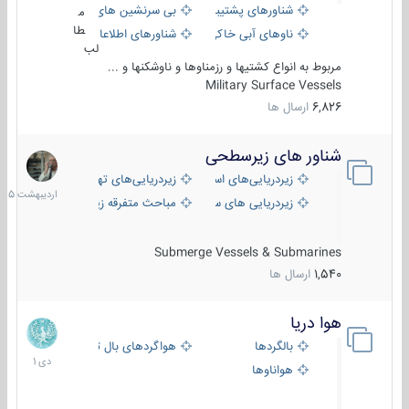
شناورهای پشتیبانی
بی سرنشین های دریایی
م
طا
ناوهای آبی خاکی و نیروبر
شناورهای اطلاعاتی و جاسوسی
لب
مربوط به انواع کشتیها و رزمناوها و ناوشکنها و ...
Military Surface Vessels
6,826
ارسال ها
شناور های زیرسطحی
31
اردیبهش
زیردریایی‌های استراتژیک
زیردریایی‌های تهاجمی
1405
زیردریایی های سبک
مباحث متفرقه زیرسطحی
Submerge Vessels & Submarines
1,540
ارسال ها
هوا دریا
12
دی
بالگردها
هواگردهای بال ثابت
1401
هواناوها