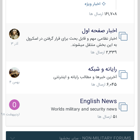
اخبار ویژه
161,708
ارسال ها
اخبار صفحه اول
7
آذر
اخبار نظامی مهم و قابل بحث برای قرار گرفتن در اسکرول
1403
به این بخش منتقل میشوند.
2,339
ارسال ها
رایانه و شبکه
30
بهمن
آخرین خبرها و مطالب رایانه و اینترنتی
1404
6,045
ارسال ها
English News
10
اردیبهش
Worlds military and security news
1398
51
ارسال ها
NON-MILITARY FORUMS - سایر بخشها