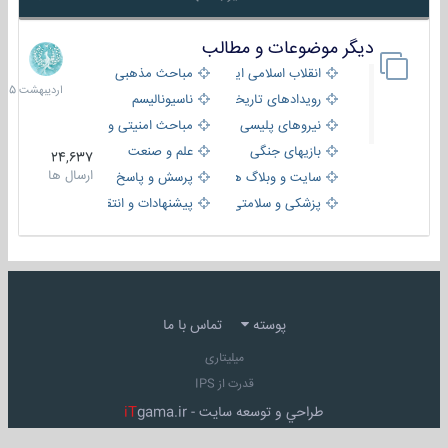
دیگر موضوعات و مطالب
8
اردیبهش
انقلاب اسلامی ایران
مباحث مذهبی
1405
رویدادهای تاریخی و مذهبی
ناسیونالیسم
نیروهای پلیسی
مباحث امنیتی و اطلاعاتی
بازیهای جنگی
علم و صنعت
24,637
ارسال ها
سایت و وبلاگ ها
پرسش و پاسخ
پزشکی و سلامتی
پیشنهادات و انتقادات
پوسته
تماس با ما
میلیتاری
قدرت از IPS
طراحي و توسعه سايت -
gama.ir
iT