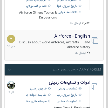
تاریخ نیروی هوایی
فضا و فضانوردی
دانشنامه هوایی
Air force Others Topics &
Discussions
19,094
ارسال ها
Airforce - English
15
مهر
Discuss about world airforces, aircrafts, ... and
1393
airforce history
27
ارسال ها
ARMY FORUM - بخش نیروی زمینی
ادوات و تسلیحات زمینی
21
آذر
تسلیحات زمینی
فناوری زمینی
1404
تاریخ نیروی زمینی
مقایسه ادوات جنگی
تسلیحات ضد زره
سیستم های حفاظت فعال
Army Gear & Equipment