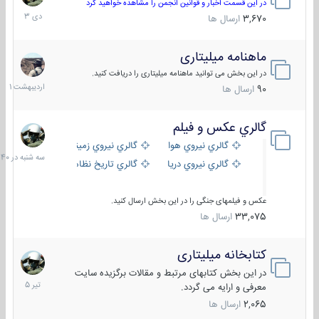
دی
در این قسمت اخبار و قوانین انجمن را مشاهده خواهید کرد
1403
3,670
ارسال ها
ماهنامه میلیتاری
30
اردیبهش
در این بخش می توانید ماهنامه میلیتاری را دریافت کنید.
1401
90
ارسال ها
گالري عكس و فيلم
سه
شنبه
گالري نيروي هوايي
گالري نيروي زميني
در
گالري نيروي دريايي
گالري تاریخ نظامی
15:40
عکس و فیلمهای جنگی را در این بخش ارسال کنید.
33,075
ارسال ها
کتابخانه میلیتاری
16
تیر
در این بخش کتابهای مرتبط و مقالات برگزیده سایت
1405
معرفی و ارایه می گردد.
2,065
ارسال ها