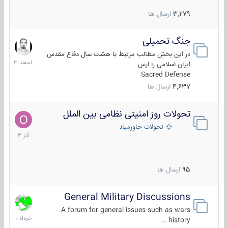
3,279
ارسال ها
جنگ تحمیلی
20
اسفند
در این بخش مطالب مرتبط با هشت سال دفاع مقدس
1403
ایران اسلامی را ارس
Sacred Defense
4,637
ارسال ها
تحولات روز امنیتی نظامی بین الملل
21
آذر
تحولات خاورمیانه
1403
95
ارسال ها
General Military Discussions
10
خرداد
A forum for general issues such as wars
1400
history ...