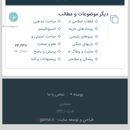
دیگر موضوعات و مطالب
8
اردیبهش
انقلاب اسلامی ایران
مباحث مذهبی
1405
رویدادهای تاریخی و مذهبی
ناسیونالیسم
نیروهای پلیسی
مباحث امنیتی و اطلاعاتی
بازیهای جنگی
علم و صنعت
24,637
ارسال ها
سایت و وبلاگ ها
پرسش و پاسخ
پزشکی و سلامتی
پیشنهادات و انتقادات
پوسته
تماس با ما
میلیتاری
قدرت از IPS
طراحي و توسعه سايت -
gama.ir
iT