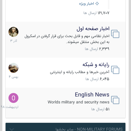
اخبار ویژه
161,707
ارسال ها
اخبار صفحه اول
7
آذر
اخبار نظامی مهم و قابل بحث برای قرار گرفتن در اسکرول
1403
به این بخش منتقل میشوند.
2,339
ارسال ها
رایانه و شبکه
30
بهمن
آخرین خبرها و مطالب رایانه و اینترنتی
1404
6,045
ارسال ها
English News
10
اردیبهش
Worlds military and security news
1398
51
ارسال ها
NON-MILITARY FORUMS - سایر بخشها