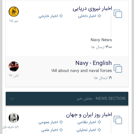
اخبار نیروی دریایی
27
مهر
اخبار داخلی
اخبار خارجی
1395
Navy News
300
ارسال ها
Navy - English
22
آبان
All about navy and naval forces!
1392
19
ارسال ها
NEWS SECTION - بخش خبر
اخبار روز ایران و جهان
59
دقیقه
اخبار نظامی
اخبار عمومی
قبل
اخبار تحلیلی
اخبار علمی