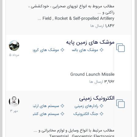
مطالب مربوط به انواع توپهای صحرایی ، خودکششی ،
راکتی و ...
Field , Rocket & Self-propelled Artillery ...
1,842
ارسال ها
موشک های زمین پایه
2
مرداد
موشک های بالستیک
موشک های کروز
1405
Ground Launch Missile
3,962
ارسال ها
الکترونیک زمینی
1
مهر
رادارهای زمینی
سیستم های ارتباطی و جمع آوری اطلاع
1403
جنگ الکترونیک
سیستم های کنترل آتش و تجهیزات الکتر
مطالب مرتبط با انواع وسایل و لوازم مخابراتی و ...
Terrestrial , Geocentric Electronics