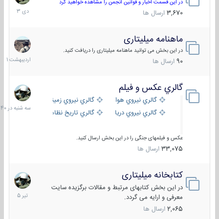
دی
در این قسمت اخبار و قوانین انجمن را مشاهده خواهید کرد
1403
3,670
ارسال ها
ماهنامه میلیتاری
30
اردیبهش
در این بخش می توانید ماهنامه میلیتاری را دریافت کنید.
1401
90
ارسال ها
گالري عكس و فيلم
سه
شنبه
گالري نيروي هوايي
گالري نيروي زميني
در
گالري نيروي دريايي
گالري تاریخ نظامی
15:40
عکس و فیلمهای جنگی را در این بخش ارسال کنید.
33,075
ارسال ها
کتابخانه میلیتاری
16
تیر
در این بخش کتابهای مرتبط و مقالات برگزیده سایت
1405
معرفی و ارایه می گردد.
2,065
ارسال ها