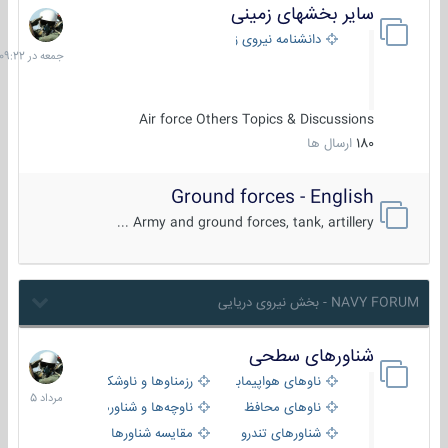
سایر بخشهای زمینی
جمعه
در
دانشنامه نیروی زمینی
09:22
Air force Others Topics & Discussions
180
ارسال ها
Ground forces - English
Army and ground forces, tank, artillery ...
NAVY FORUM - بخش نیروی دریایی
شناورهای سطحی
2
مرداد
ناوهای هواپیمابر و بالگرد بر
رزمناوها و ناوشکن‌ها
1405
ناوهای محافظ
ناوچه‌ها و شناورهای گشتی
شناورهای تندرو
مقایسه شناورها