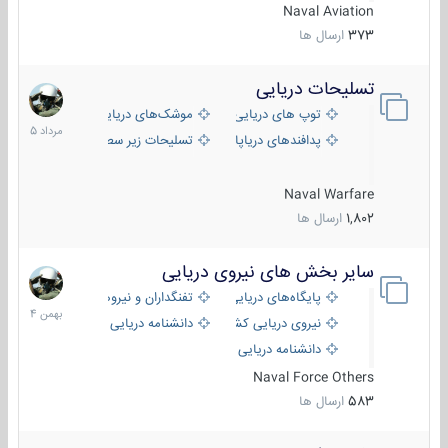
Naval Aviation
373
ارسال ها
تسلیحات دریایی
2
مرداد
توپ های دریایی
موشک‌های دریایی
1405
پدافندهای دریاپایه
تسلیحات زیر سطحی
Naval Warfare
1,802
ارسال ها
سایر بخش های نیروی دریایی
22
بهمن
پایگاه‌های دریایی
تفنگداران و نیروهای ویژه‌ی دریایی
1404
نیروی دریایی کشورهای مختلف
دانشنامه دریایی
دانشنامه دریایی کپی
Naval Force Others
583
ارسال ها