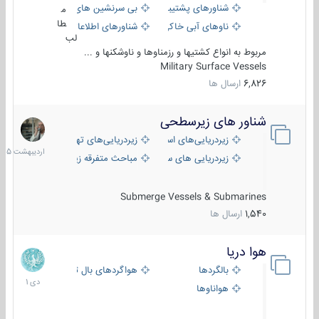
شناورهای پشتیبانی
بی سرنشین های دریایی
م
طا
ناوهای آبی خاکی و نیروبر
شناورهای اطلاعاتی و جاسوسی
لب
مربوط به انواع کشتیها و رزمناوها و ناوشکنها و ...
Military Surface Vessels
6,826
ارسال ها
شناور های زیرسطحی
31
اردیبهش
زیردریایی‌های استراتژیک
زیردریایی‌های تهاجمی
1405
زیردریایی های سبک
مباحث متفرقه زیرسطحی
Submerge Vessels & Submarines
1,540
ارسال ها
هوا دریا
12
دی
بالگردها
هواگردهای بال ثابت
1401
هواناوها