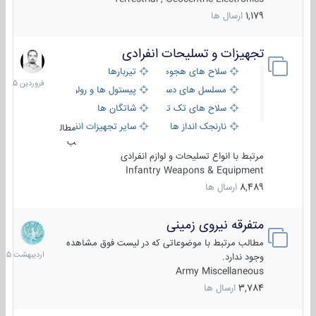
1,179
ارسال ها
تجهیزات و تسلیحات انفرادی
17
فروردین
سلاح های هجومی
تیربارها
1405
مسلسل های دستی
پیستول ها و رولورها
سلاح های تک تیر اندازی
شاتگان ها
نارنجک انداز ها
سایر تجهیزات انفرادی
مطال
ب
مرتبط با انواع تسلیحات و لوازم انفرادی
Infantry Weapons & Equipment
8,489
ارسال ها
متفرقه نیروی زمینی
27
اردیبهش
مطالب مرتبط با موضوعاتی که در لیست فوق مشاهده
1405
وجود ندارد.
Army Miscellaneous
3,784
ارسال ها