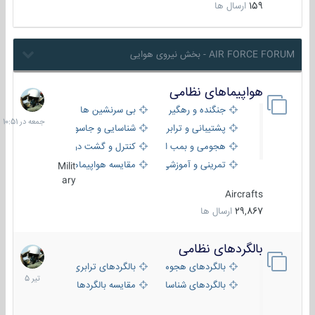
159
ارسال ها
AIR FORCE FORUM - بخش نیروی هوایی
هواپیماهای نظامی
جمعه
در
جنگنده و رهگیر
بی سرنشین ها
10:51
پشتیبانی و ترابری
شناسایی و جاسوسی
هجومی و بمب افکن
کنترل و گشت دریایی
تمرینی و آموزشی
مقایسه هواپیماها
Milit
ary
Aircrafts
29,867
ارسال ها
بالگردهای نظامی
22
تیر
بالگردهای هجومی
بالگردهای ترابری
1405
بالگردهای شناسایی
مقایسه بالگردها