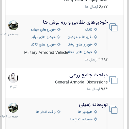
6,022
ارسال ها
خودروهای نظامی و زره پوش ها
جمعه
در
تانک
خودروهای مهندسی
09:51
نفربرها و خودروی های رزمی پیاده نظام
خودرو های ترابری نظامی
خودرو های پشتیبانی آتش ، شناسایی و ضد تانک
خودرو های تاکتیکی نظامی
خودرو های محافظت شده
Military Armored Vehicle
9,982
ارسال ها
مباحث جامع زرهی
7
آذر
General Armorial Discussions
1404
984
ارسال ها
توپخانه زمینی
جمعه
در
هویتزر ها
راکت انداز ها
09:09
خمپاره انداز ها