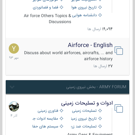
تاریخ نیروی هوایی
فضا و فضانوردی
دانشنامه هوایی
Air force Others Topics &
Discussions
19,094
ارسال ها
Airforce - English
15
مهر
Discuss about world airforces, aircrafts, ... and
1393
airforce history
27
ارسال ها
ARMY FORUM - بخش نیروی زمینی
ادوات و تسلیحات زمینی
21
آذر
تسلیحات زمینی
فناوری زمینی
1404
تاریخ نیروی زمینی
مقایسه ادوات جنگی
تسلیحات ضد زره
سیستم های حفاظت فعال
Army Gear & Equipment