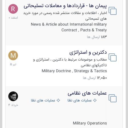
پیمان ها - قراردادها و معاملات تسلیحاتی
7
اسفند
اخبار ، اطلاعات و مقالات منتشر شده رسمی در مورد خرید
1400
های تسیحاتی
News & Article about International military
Contract , Pacts & Treaty
183
ارسال ها
دکترین و استراتژی
27
تیر
مطالب و موضوعات مرتبط با دکترین ، استراتژی و
1405
تاکتیکهای نظامی
Military Doctrine , Strategy & Tactics
12,050
ارسال ها
عملیات های نظامی
5
خرداد
عملیات های نظامی ایران
عملیات های نظامی خارجی
1404
Military Operations