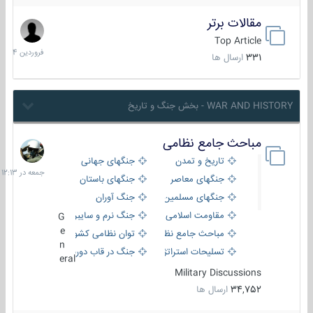
مقالات برتر
29
فروردین
Top Article
1404
331
ارسال ها
WAR AND HISTORY - بخش جنگ و تاریخ
مباحث جامع نظامی
جمعه
در
تاریخ و تمدن
جنگهای جهانی
12:13
جنگهای معاصر
جنگهای باستان
جنگهای مسلمین
جنگ آوران
مقاومت اسلامی
جنگ نرم و سایبری
G
e
مباحث جامع نظامی
توان نظامی کشورها
n
تسلیحات استراتژیک
جنگ در قاب دوربین
eral
Military Discussions
34,752
ارسال ها