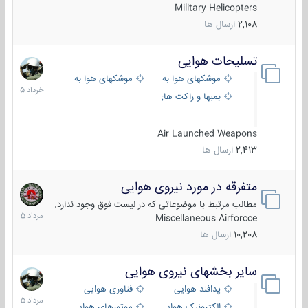
Military Helicopters
2,108
ارسال ها
تسلیحات هوایی
30
خرداد
موشکهای هوا به هوا
موشکهای هوا به سطح
1405
بمبها و راکت های هوایی
Air Launched Weapons
2,413
ارسال ها
متفرقه در مورد نیروی هوایی
7
مرداد
مطالب مرتبط با موضوعاتی که در لیست فوق وجود ندارد.
1405
Miscellaneous Airforcce
10,208
ارسال ها
سایر بخشهای نیروی هوایی
2
مرداد
پدافند هوایی
فناوری هوایی
1405
الکترونیک هوایی
موتورهای هوایی