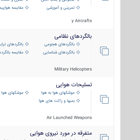
تمرینی و آموزشی
مقایسه هواپیم
y Aircrafts
بالگردهای نظامی
بالگردهای هجومی
بالگردهای تراب
بالگردهای شناسایی
مقایسه بالگرده
Military Helicopters
تسلیحات هوایی
موشکهای هوا به هوا
موشکهای هوا 
بمبها و راکت های هوایی
Air Launched Weapons
متفرقه در مورد نیروی هوایی