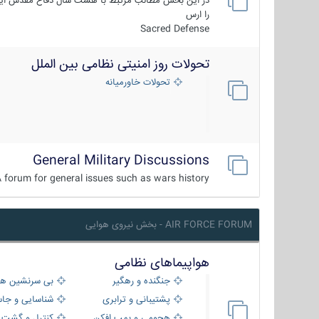
در این بخش مطالب مرتبط با هشت سال دفاع مقدس ایر
را ارس
Sacred Defense
تحولات روز امنیتی نظامی بین الملل
تحولات خاورمیانه
General Military Discussions
 forum for general issues such as wars history ...
AIR FORCE FORUM - بخش نیروی هوایی
هواپیماهای نظامی
جنگنده و رهگیر
بی سرنشین ها
پشتیبانی و ترابری
شناسایی و جا
هجومی و بمب افکن
کنترل و گشت د