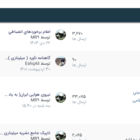
اعلام برخوردهاي انضباطي
3,670
توسط
MR9
ارسال ها
22 دی 1403
گاهنامه نآورد ( میلیتاری )…
90
توسط
EshqAli
ارسال ها
30 اردیبهشت 1401
يني
نیروی هوایی ایران( به یاد …
33,075
توسط
MR9
ظامی
ارسال ها
سه شنبه در 15:40
تاپیک جامع نشریه میلیتاری …
2,065
توسط
MR9
 و ارایه