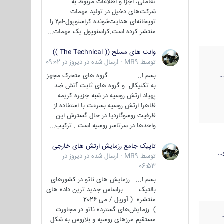
تعاملی، اجزا و اطلاعات مربوط به
شرکت‌های دخیل در تولید مهمات
توپخانه‌ای هدایت‌شونده کراسنوپول-ام۲ را
منتشر کرده است.کراسنوپول یک مهمات...
وانت های مسلح (( The Technical ))
توسط
MR9
·
ارسال شده در
دیروز در 09:02
بسم ا.. گروه های متحرک مجهز
به تکنیکال و گروه های ثابت آتش ضد
پهپاد ارتش روسیه در شبه جزیره کریمه
ظاهرا ارتش روسیه بسرعت با استفاده از
ظرفیت روسوگاردیا در حال گسترش این
واحدها در سرتاسر روسیه است . ترکیب...
تاپیک جامع رزمایش ارتش های خارجی
…
توسط
MR9
·
ارسال شده در
دیروز در
06:53
بسم ا... رزمایش های ناتو در کشورهای
بالتیک براساس جدید ترین داده های
منتشره ( آوریل / می 2026
) رزمایش‌های گسترده ناتو در مجاورت
مستقیم مرزهای روسیه و بلاروس به شکل