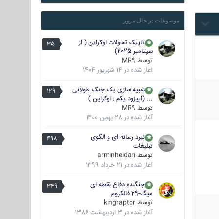
موضوعات در حال مرور
تاپیک تحولات اوکراین ( از
35
سپتامبر 2025)
توسط
MR9
آغاز شده در
14 شهریور 1404
شبیه سازی یک جنگ طولانی
129
... (اپیزود یکم : اوکراین )
توسط
MR9
آغاز شده در
28 بهمن 1400
نبرد رسانه ای و الگوی
498
تبلیغات
توسط
arminheidari
آغاز شده در
21 خرداد 1399
جنگنده دفاع نقطه ای
349
میگ-29 فالکروم
توسط
kingraptor
آغاز شده در
3 اردیبهشت 1386