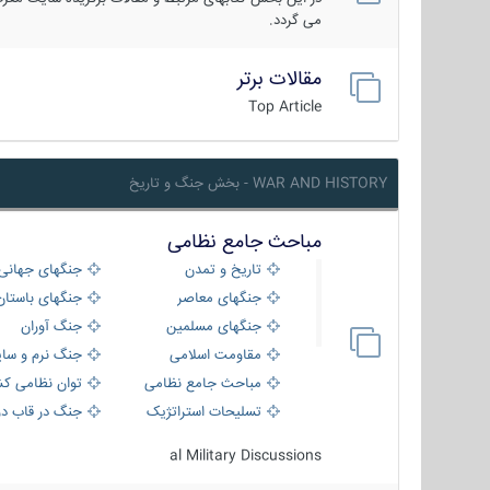
می گردد.
مقالات برتر
Top Article
WAR AND HISTORY - بخش جنگ و تاریخ
مباحث جامع نظامی
تاریخ و تمدن
جنگهای جهانی
جنگهای معاصر
جنگهای باستان
جنگهای مسلمین
جنگ آوران
مقاومت اسلامی
جنگ نرم و سای
مباحث جامع نظامی
توان نظامی کش
تسلیحات استراتژیک
جنگ در قاب دو
al Military Discussions