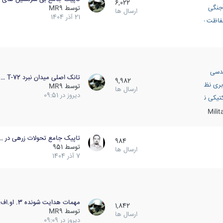
6,022
جنگی
توسط
MR9
ارسال ها
21 آذر 1404
اظت فعال
دسی
تانک اصلی میدان نبرد T-72 …
9,982
بری نظامی
توسط
MR9
ارسال ها
دیروز در 09:51
انک
تیکی نظامی
Mili
تاپیک جامع تحولات زرهی در …
984
توسط
951
ارسال ها
7 آذر 1404
مهمات هدایت شونده 3. او.اف…
1,842
توسط
MR9
ارسال ها
دیروز در 09:09