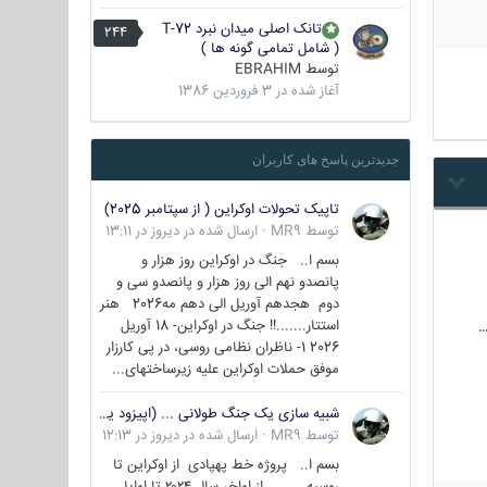
تانک اصلی میدان نبرد T-72
244
( شامل تمامی گونه ها )
توسط
EBRAHIM
آغاز شده در
3 فروردین 1386
جدیدترین پاسخ های کاربران
تاپیک تحولات اوکراین ( از سپتامبر 2025)
توسط
MR9
·
ارسال شده در
دیروز در 13:11
بسم ا.. جنگ در اوکراین روز هزار و
پانصدو نهم الی روز هزار و پانصدو سی و
دوم هجدهم آوریل الی دهم مه2026 هنر
استتار.......!! جنگ در اوکراین- 18 آوریل
…
2026 1- ناظران نظامی روسی، در پی کارزار
موفق حملات اوکراین علیه زیرساختهای...
شبیه سازی یک جنگ طولانی ... (اپیزود یکم : اوکراین )
توسط
MR9
·
ارسال شده در
دیروز در 12:13
بسم ا.. پروژه خط پهپادی از اوکراین تا
روسیه از اواخر سال ۲۰۲۴ تا اوایل