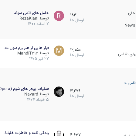
حامل های اتمی سوئد
 های
183
توسط
RezaKiani
ارسال ها
7 اسفند 1400
News &
فراز هایی از هنر رزم سون ت…
12,050
توسط
MahdiT313
کهای نظامی
ارسال ها
27 تیر 1405
ظامی خارجی
عملیات پیجر های شوم (Opera…
3,279
توسط
Navard
ارسال ها
5 خرداد 1404
زندگی نامه و خاطرات خلبانا…
4,637