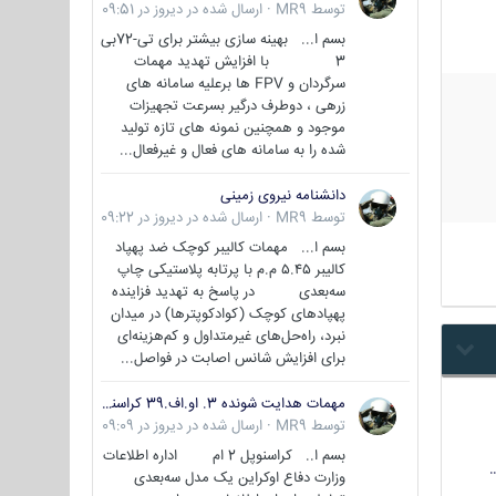
توسط
MR9
·
ارسال شده در
دیروز در 09:51
بسم ا... بهینه سازی بیشتر برای تی-72بی
3 با افزایش تهدید مهمات
سرگردان و FPV ها برعلیه سامانه های
زرهی ، دوطرف درگیر بسرعت تجهیزات
موجود و همچنین نمونه های تازه تولید
شده را به سامانه های فعال و غیرفعال...
دانشنامه نیروی زمینی
توسط
MR9
·
ارسال شده در
دیروز در 09:22
بسم ا... مهمات کالیبر کوچک ضد پهپاد
کالیبر ۵.۴۵ م.م با پرتابه پلاستیکی چاپ
سه‌بعدی در پاسخ به تهدید فزاینده
پهپادهای کوچک (کوادکوپترها) در میدان
نبرد، راه‌حل‌های غیرمتداول و کم‌هزینه‌ای
برای افزایش شانس اصابت در فواصل...
مهمات هدایت شونده 3. او.اف.39 کراسنوپل/بصیر( Krasnopol 3OF39 )
توسط
MR9
·
ارسال شده در
دیروز در 09:09
بسم ا.. کراسنوپل 2 ام اداره اطلاعات
وزارت دفاع اوکراین یک مدل سه‌بعدی