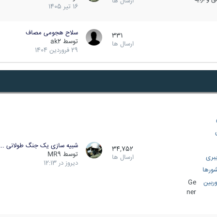
ارسال ها
16 تیر 1405
سلاح هجومی مصاف
331
توسط
ak2
ارسال ها
29 فروردین 1404
شبیه سازی یک جنگ طولانی ..
34,752
توسط
MR9
بری
ارسال ها
دیروز در 12:13
ورها
ربین
Ge
ner