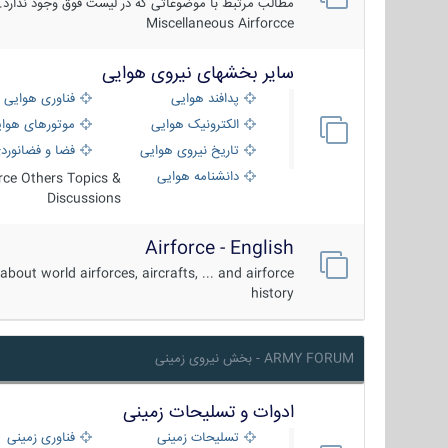
مطالب مرتبط با موضوعاتی که در لیست فوق وجود ندارد.
Miscellaneous Airforcce
سایر بخشهای نیروی هوایی
پدافند هوایی
فناوری هوایی
الکترونیک هوایی
موتورهای هوا
تاریخ نیروی هوایی
فضا و فضانورد
دانشنامه هوایی
orce Others Topics &
Discussions
Airforce - English
about world airforces, aircrafts, ... and airforce
history
ARMY FORUM - بخش نیروی زمینی
ادوات و تسلیحات زمینی
تسلیحات زمینی
فناوری زمینی