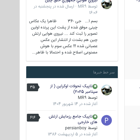
نيروي هوايي جمهوري خلق چين
توسط
MR9
·
ارسال شده در
پنجشنبه در
16:06
بسم ا... جی -36 ظاهرا یک عکاس
چینی موفق شده از پشت این پرنده اولین
تصویر را ثبت کند ... نیروی هوایی ارتش
چین هم بشدت از انتشار این عکس
عصبانی شده !!! عکس سوم با هوش
مصنوعی اصلاح شده و احتمالا با ظاهر...
سر خط خبرها
تاپیک تحولات اوکراین ( از
35
سپتامبر 2025)
توسط
MR9
آغاز شده در
14 شهریور 1404
تاپیک جامع رزمایش ارتش
616
های خارجی
توسط
persianboy
آغاز شده در
5 اردیبهشت 1386