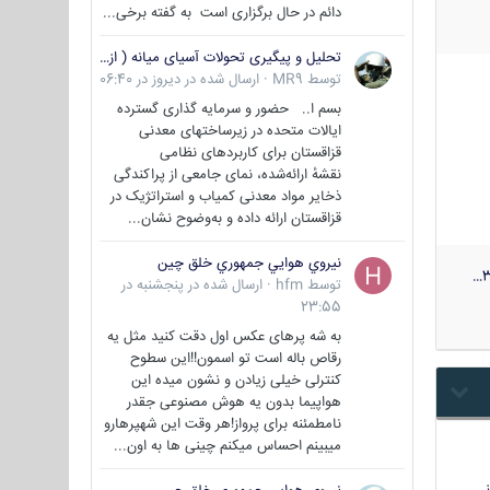
دائم در حال برگزاری است به گفته برخی...
تحلیل و پیگیری تحولات آسیای میانه ( ازبکستان، تاجیکستان، ترکمنستان، قزاقستان و قرقیزستان )
توسط
MR9
·
ارسال شده در
دیروز در 06:40
بسم ا.. حضور و سرمایه گذاری گسترده
ایالات متحده در زیرساختهای معدنی
قزاقستان برای کاربردهای نظامی
نقشهٔ ارائه‌شده، نمای جامعی از پراکندگی
ذخایر مواد معدنی کمیاب و استراتژیک در
قزاقستان ارائه داده و به‌وضوح نشان...
نيروي هوايي جمهوري خلق چين
3
توسط
hfm
·
ارسال شده در
پنجشنبه در
23:55
به شه پرهای عکس اول دقت کنید مثل یه
رقاص باله است تو اسمون!!این سطوح
کنترلی خیلی زیادن و نشون میده این
هواپیما بدون یه هوش مصنوعی جقدر
نامطمئنه برای پرواز!هر وقت این شهپرهارو
میبینم احساس میکنم چینی ها به اون...
…