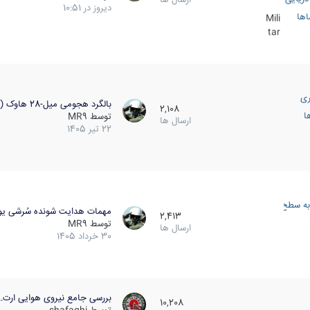
دیروز در 10:51
اها
Mili
tar
ری
بالگرد هجومی میل-28 هاوک (…
2,108
ا
توسط
MR9
ارسال ها
22 تیر 1405
به سطح
مهمات هدایت شونده سُرشی یو
2,413
توسط
MR9
ارسال ها
30 خرداد 1405
بررسی جامع نیروی هوایی ارت…
10,208