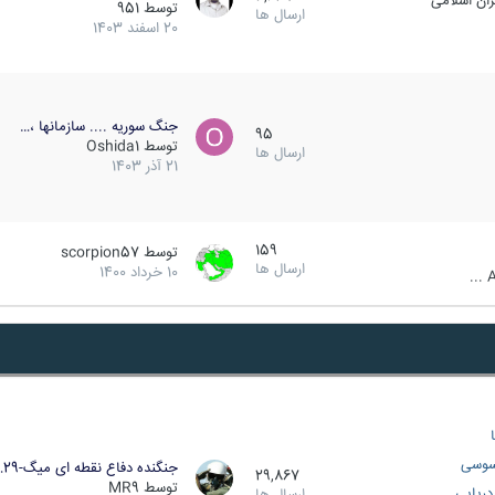
ان اسلامی
توسط
951
ارسال ها
20 اسفند 1403
جنگ سوریه .... سازمانها ،…
95
توسط
Oshida1
ارسال ها
21 آذر 1403
159
توسط
scorpion57
ارسال ها
10 خرداد 1400
A
سوسی
جنگنده دفاع نقطه ای میگ-29…
29,867
توسط
MR9
ریایی
ارسال ها