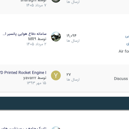
توسط
shafaghi
ارسال ها
7 مرداد 1405
سامانه دفاع هوایی پانسیر ا…
یی
19,094
توسط
MR9
ارسال ها
ی
2 مرداد 1405
Air f
D Printed Rocket Engine I…
27
توسط
yavarrr
Discuss 
ارسال ها
15 مهر 1393
تاپیک جامع بی سرنشین های ز