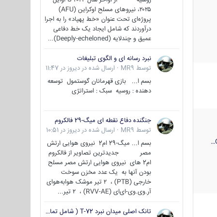
۲۰۲۵، نیروهای مسلح اوکراین (AFU)
پروژه‌ای تحت عنوان «خط پهپاد» را به اجرا
درآوردند که شامل ایجاد یک خط دفاعی
عمیق و چندلایه (Deeply-echeloned)...
نبرد رسانه ای و الگوی تبلیغات
توسط
MR9
·
ارسال شده در
دیروز در 11:47
بسم ا... بازی قهرمانان گوستمول توسعه
دهنده : روسیه سبک : استراتژی
جنگنده دفاع نقطه ای میگ-29 فالکروم
توسط
MR9
·
ارسال شده در
دیروز در 10:51
بسم ا... میگ-29 ام2 نیروی هوایی ارتش
مصر جدیدترین تصاویر از فالکروم
ام2 های نیروی هوایی ارتش مصر مسلح
بودن آنها به یک عدد مخزن سوخت
خارجی (PTB) ، ۲ تیر موشک هوابه‌هوای
آر.وی.وی-ای‌ای (RVV-AE) ، ۲ تیر...
تانک اصلی میدان نبرد T-72 ( شامل تمامی گونه ها )