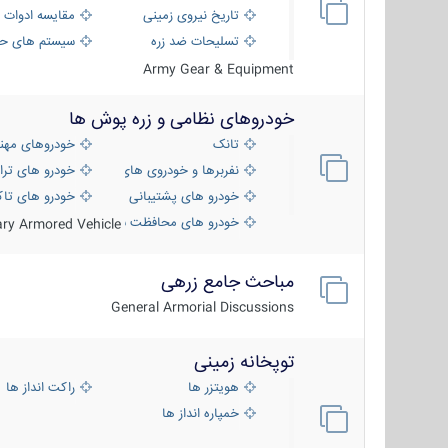
تاریخ نیروی زمینی
مقایسه ادوات 
تسلیحات ضد زره
سیستم های حف
Army Gear & Equipment
خودروهای نظامی و زره پوش ها
تانک
خودروهای مهن
نفربرها و خودروی های رزمی پیاده نظام
خودرو های ترا
خودرو های پشتیبانی آتش ، شناسایی و ضد ت
خودرو های تاک
خودرو های محافظت شده
tary Armored Vehicle
مباحث جامع زرهی
General Armorial Discussions
توپخانه زمینی
هویتزر ها
راکت انداز ها
خمپاره انداز ها