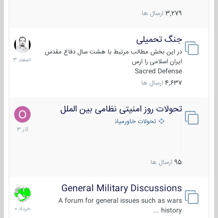
3,279
ارسال ها
جنگ تحمیلی
20
اسفند
در این بخش مطالب مرتبط با هشت سال دفاع مقدس
1403
ایران اسلامی را ارس
Sacred Defense
4,637
ارسال ها
تحولات روز امنیتی نظامی بین الملل
21
آذر
تحولات خاورمیانه
1403
95
ارسال ها
General Military Discussions
10
خرداد
A forum for general issues such as wars
1400
history ...