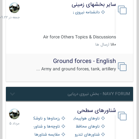
سایر بخشهای زمینی
جمعه
در
دانشنامه نیروی زمینی
09:22
Air force Others Topics & Discussions
180
ارسال ها
Ground forces - English
Army and ground forces, tank, artillery ...
NAVY FORUM - بخش نیروی دریایی
شناورهای سطحی
2
مرداد
ناوهای هواپیمابر و بالگرد بر
رزمناوها و ناوشکن‌ها
1405
ناوهای محافظ
ناوچه‌ها و شناورهای گشتی
شناورهای تندرو
مقایسه شناورها