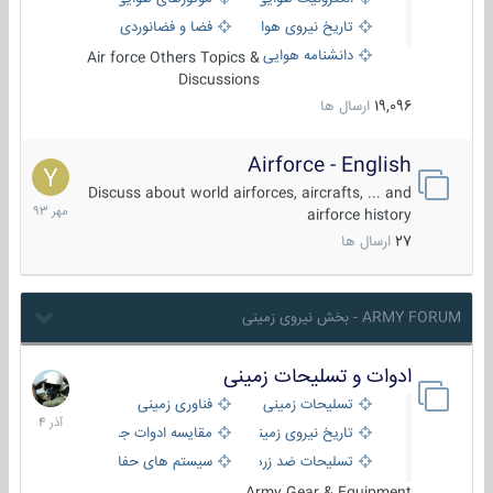
تاریخ نیروی هوایی
فضا و فضانوردی
دانشنامه هوایی
Air force Others Topics &
Discussions
19,096
ارسال ها
Airforce - English
15
مهر
Discuss about world airforces, aircrafts, ... and
1393
airforce history
27
ارسال ها
ARMY FORUM - بخش نیروی زمینی
ادوات و تسلیحات زمینی
21
آذر
تسلیحات زمینی
فناوری زمینی
1404
تاریخ نیروی زمینی
مقایسه ادوات جنگی
تسلیحات ضد زره
سیستم های حفاظت فعال
Army Gear & Equipment