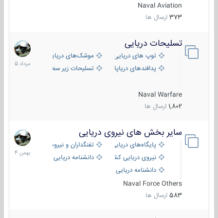
Naval Aviation
373
ارسال ها
تسلیحات دریایی
2
مرداد
توپ های دریایی
موشک‌های دریایی
1405
پدافندهای دریاپایه
تسلیحات زیر سطحی
Naval Warfare
1,802
ارسال ها
سایر بخش های نیروی دریایی
22
بهمن
پایگاه‌های دریایی
تفنگداران و نیروهای ویژه‌ی دریایی
1404
نیروی دریایی کشورهای مختلف
دانشنامه دریایی
دانشنامه دریایی کپی
Naval Force Others
583
ارسال ها