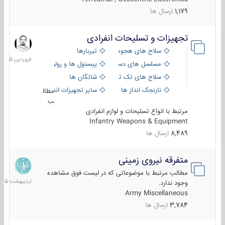
1,179
ارسال ها
تجهیزات و تسلیحات انفرادی
17
فروردین
سلاح های هجومی
تیربارها
1405
مسلسل های دستی
پیستول ها و رولورها
سلاح های تک تیر اندازی
شاتگان ها
نارنجک انداز ها
سایر تجهیزات انفرادی
مطال
ب
مرتبط با انواع تسلیحات و لوازم انفرادی
Infantry Weapons & Equipment
8,489
ارسال ها
متفرقه نیروی زمینی
27
اردیبهش
مطالب مرتبط با موضوعاتی که در لیست فوق مشاهده
1405
وجود ندارد.
Army Miscellaneous
3,784
ارسال ها