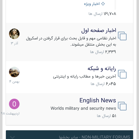
اخبار ویژه
161,708
ارسال ها
اخبار صفحه اول
7
آذر
اخبار نظامی مهم و قابل بحث برای قرار گرفتن در اسکرول
1403
به این بخش منتقل میشوند.
2,339
ارسال ها
رایانه و شبکه
30
بهمن
آخرین خبرها و مطالب رایانه و اینترنتی
1404
6,045
ارسال ها
English News
10
اردیبهش
Worlds military and security news
1398
51
ارسال ها
NON-MILITARY FORUMS - سایر بخشها