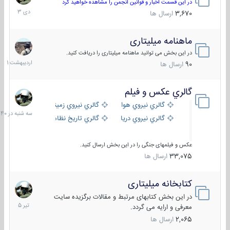
دی
در این قسمت اخبار و قوانین انجمن را مشاهده خواهید کرد
1403
3,670
ارسال ها
ماهنامه میلیتاری
30
اردیبهش
در این بخش می توانید ماهنامه میلیتاری را دریافت کنید.
1401
90
ارسال ها
گالري عكس و فيلم
سه
شنبه
گالري نيروي هوايي
گالري نيروي زميني
در
گالري نيروي دريايي
گالري تاریخ نظامی
15:40
عکس و فیلمهای جنگی را در این بخش ارسال کنید.
33,075
ارسال ها
کتابخانه میلیتاری
16
تیر
در این بخش کتابهای مرتبط و مقالات برگزیده سایت
1405
معرفی و ارایه می گردد.
2,065
ارسال ها