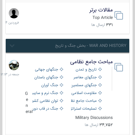
مقالات برتر
29
فروردین
Top Article
1404
331
ارسال ها
WAR AND HISTORY - بخش جنگ و تاریخ
مباحث جامع نظامی
جمعه
در
تاریخ و تمدن
جنگهای جهانی
12:13
جنگهای معاصر
جنگهای باستان
جنگهای مسلمین
جنگ آوران
مقاومت اسلامی
جنگ نرم و سایبری
G
e
مباحث جامع نظامی
توان نظامی کشورها
n
تسلیحات استراتژیک
جنگ در قاب دوربین
eral
Military Discussions
34,752
ارسال ها