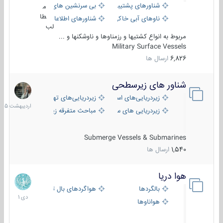
شناورهای پشتیبانی
بی سرنشین های دریایی
م
طا
ناوهای آبی خاکی و نیروبر
شناورهای اطلاعاتی و جاسوسی
لب
مربوط به انواع کشتیها و رزمناوها و ناوشکنها و ...
Military Surface Vessels
6,826
ارسال ها
شناور های زیرسطحی
31
اردیبهش
زیردریایی‌های استراتژیک
زیردریایی‌های تهاجمی
1405
زیردریایی های سبک
مباحث متفرقه زیرسطحی
Submerge Vessels & Submarines
1,540
ارسال ها
هوا دریا
12
دی
بالگردها
هواگردهای بال ثابت
1401
هواناوها