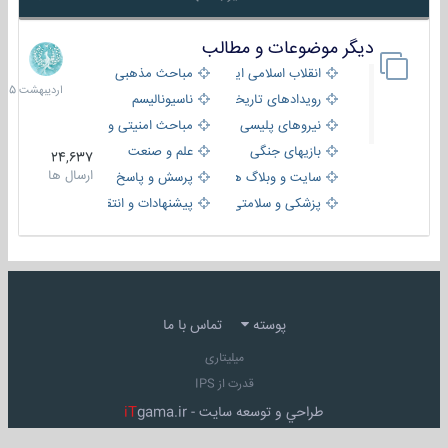
دیگر موضوعات و مطالب
8
اردیبهش
انقلاب اسلامی ایران
مباحث مذهبی
1405
رویدادهای تاریخی و مذهبی
ناسیونالیسم
نیروهای پلیسی
مباحث امنیتی و اطلاعاتی
بازیهای جنگی
علم و صنعت
24,637
ارسال ها
سایت و وبلاگ ها
پرسش و پاسخ
پزشکی و سلامتی
پیشنهادات و انتقادات
پوسته
تماس با ما
میلیتاری
قدرت از IPS
طراحي و توسعه سايت -
gama.ir
iT