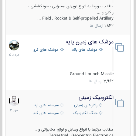
مطالب مربوط به انواع توپهای صحرایی ، خودکششی ،
راکتی و ...
Field , Rocket & Self-propelled Artillery ...
1,842
ارسال ها
موشک های زمین پایه
2
مرداد
موشک های بالستیک
موشک های کروز
1405
Ground Launch Missile
3,962
ارسال ها
الکترونیک زمینی
1
مهر
رادارهای زمینی
سیستم های ارتباطی و جمع آوری اطلاع
1403
جنگ الکترونیک
سیستم های کنترل آتش و تجهیزات الکتر
مطالب مرتبط با انواع وسایل و لوازم مخابراتی و ...
Terrestrial , Geocentric Electronics