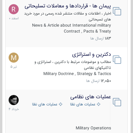
پیمان ها - قراردادها و معاملات تسلیحاتی
7
اسفند
اخبار ، اطلاعات و مقالات منتشر شده رسمی در مورد خرید
1400
های تسیحاتی
News & Article about International military
Contract , Pacts & Treaty
183
ارسال ها
دکترین و استراتژی
27
تیر
مطالب و موضوعات مرتبط با دکترین ، استراتژی و
1405
تاکتیکهای نظامی
Military Doctrine , Strategy & Tactics
12,050
ارسال ها
عملیات های نظامی
5
خرداد
عملیات های نظامی ایران
عملیات های نظامی خارجی
1404
Military Operations