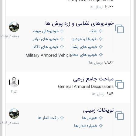
6,022
ارسال ها
خودروهای نظامی و زره پوش ها
جمعه
در
تانک
خودروهای مهندسی
09:51
نفربرها و خودروی های رزمی پیاده نظام
خودرو های ترابری نظامی
خودرو های پشتیبانی آتش ، شناسایی و ضد تانک
خودرو های تاکتیکی نظامی
خودرو های محافظت شده
Military Armored Vehicle
9,982
ارسال ها
مباحث جامع زرهی
7
آذر
General Armorial Discussions
1404
984
ارسال ها
توپخانه زمینی
جمعه
در
هویتزر ها
راکت انداز ها
09:09
خمپاره انداز ها