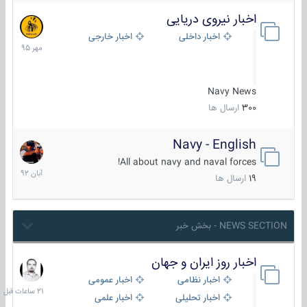
اخبار نیروی دریایی
27
مهر
اخبار داخلی
اخبار خارجی
1395
Navy News
300
ارسال ها
Navy - English
22
آبان
All about navy and naval forces!
1392
19
ارسال ها
NEWS SECTION - بخش خبر
اخبار روز ایران و جهان
21
ساعات
اخبار نظامی
اخبار عمومی
قبل
اخبار تحلیلی
اخبار علمی