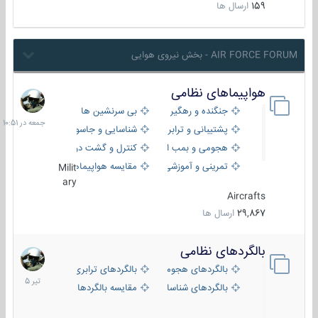
159
ارسال ها
AIR FORCE FORUM - بخش نیروی هوایی
هواپیماهای نظامی
جمعه
در
جنگنده و رهگیر
بی سرنشین ها
10:51
پشتیبانی و ترابری
شناسایی و جاسوسی
هجومی و بمب افکن
کنترل و گشت دریایی
تمرینی و آموزشی
مقایسه هواپیماها
Milit
ary
Aircrafts
29,867
ارسال ها
بالگردهای نظامی
22
تیر
بالگردهای هجومی
بالگردهای ترابری
1405
بالگردهای شناسایی
مقایسه بالگردها