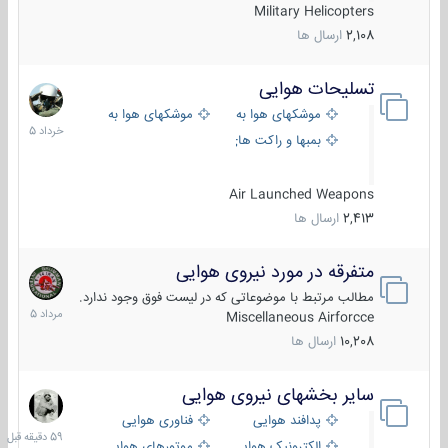
Military Helicopters
2,108
ارسال ها
تسلیحات هوایی
30
خرداد
موشکهای هوا به هوا
موشکهای هوا به سطح
1405
بمبها و راکت های هوایی
Air Launched Weapons
2,413
ارسال ها
متفرقه در مورد نیروی هوایی
7
مرداد
مطالب مرتبط با موضوعاتی که در لیست فوق وجود ندارد.
1405
Miscellaneous Airforcce
10,208
ارسال ها
سایر بخشهای نیروی هوایی
59
دقیقه
پدافند هوایی
فناوری هوایی
قبل
الکترونیک هوایی
موتورهای هوایی