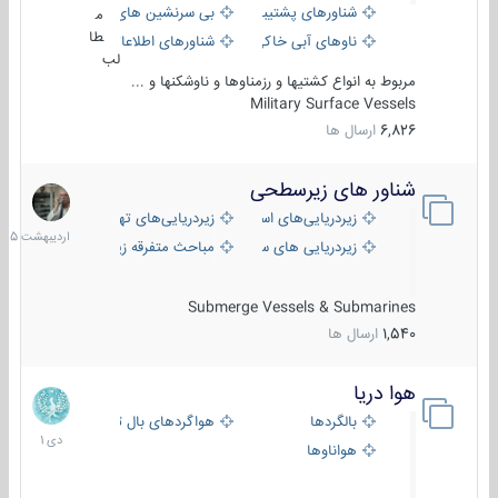
شناورهای پشتیبانی
بی سرنشین های دریایی
م
طا
ناوهای آبی خاکی و نیروبر
شناورهای اطلاعاتی و جاسوسی
لب
مربوط به انواع کشتیها و رزمناوها و ناوشکنها و ...
Military Surface Vessels
6,826
ارسال ها
شناور های زیرسطحی
31
اردیبهش
زیردریایی‌های استراتژیک
زیردریایی‌های تهاجمی
1405
زیردریایی های سبک
مباحث متفرقه زیرسطحی
Submerge Vessels & Submarines
1,540
ارسال ها
هوا دریا
12
دی
بالگردها
هواگردهای بال ثابت
1401
هواناوها