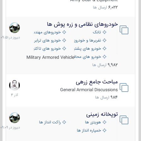
6,022
ارسال ها
خودروهای نظامی و زره پوش ها
دیروز
در
تانک
خودروهای مهندسی
09:51
نفربرها و خودروی های رزمی پیاده نظام
خودرو های ترابری نظامی
خودرو های پشتیبانی آتش ، شناسایی و ضد تانک
خودرو های تاکتیکی نظامی
خودرو های محافظت شده
Military Armored Vehicle
9,982
ارسال ها
مباحث جامع زرهی
7
آذر
General Armorial Discussions
1404
984
ارسال ها
توپخانه زمینی
دیروز
در
هویتزر ها
راکت انداز ها
09:09
خمپاره انداز ها