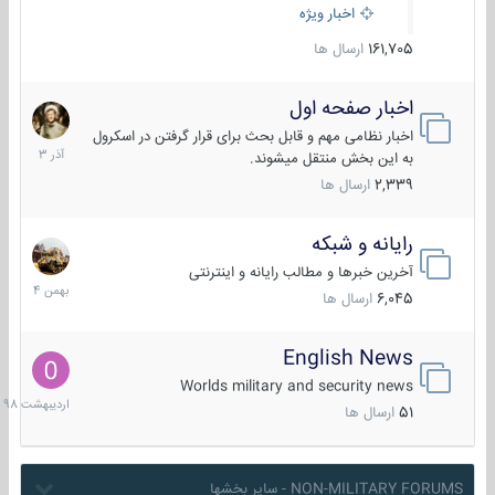
اخبار ویژه
161,705
ارسال ها
اخبار صفحه اول
7
آذر
اخبار نظامی مهم و قابل بحث برای قرار گرفتن در اسکرول
1403
به این بخش منتقل میشوند.
2,339
ارسال ها
رایانه و شبکه
30
بهمن
آخرین خبرها و مطالب رایانه و اینترنتی
1404
6,045
ارسال ها
English News
10
اردیبهش
Worlds military and security news
1398
51
ارسال ها
NON-MILITARY FORUMS - سایر بخشها