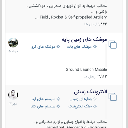
مطالب مربوط به انواع توپهای صحرایی ، خودکششی ،
راکتی و ...
Field , Rocket & Self-propelled Artillery ...
1,842
ارسال ها
موشک های زمین پایه
2
مرداد
موشک های بالستیک
موشک های کروز
1405
Ground Launch Missile
3,962
ارسال ها
الکترونیک زمینی
1
مهر
رادارهای زمینی
سیستم های ارتباطی و جمع آوری اطلاع
1403
جنگ الکترونیک
سیستم های کنترل آتش و تجهیزات الکتر
مطالب مرتبط با انواع وسایل و لوازم مخابراتی و ...
Terrestrial , Geocentric Electronics