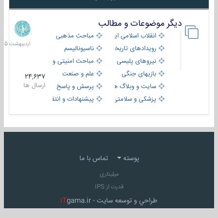
دیگر موضوعات و مطالب
8
اردیبهش
انقلاب اسلامی ایران
مباحث مذهبی
1405
رویدادهای تاریخی و مذهبی
ناسیونالیسم
نیروهای پلیسی
مباحث امنیتی و اطلاعاتی
بازیهای جنگی
علم و صنعت
24,637
ارسال ها
سایت و وبلاگ ها
پرسش و پاسخ
پزشکی و سلامتی
پیشنهادات و انتقادات
پوسته
تماس با ما
میلیتاری
قدرت از IPS
طراحي و توسعه سايت -
gama.ir
iT