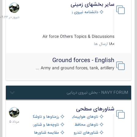
سایر بخشهای زمینی
دیروز
در
دانشنامه نیروی زمینی
09:22
Air force Others Topics & Discussions
180
ارسال ها
Ground forces - English
Army and ground forces, tank, artillery ...
NAVY FORUM - بخش نیروی دریایی
شناورهای سطحی
2
مرداد
ناوهای هواپیمابر و بالگرد بر
رزمناوها و ناوشکن‌ها
1405
ناوهای محافظ
ناوچه‌ها و شناورهای گشتی
شناورهای تندرو
مقایسه شناورها