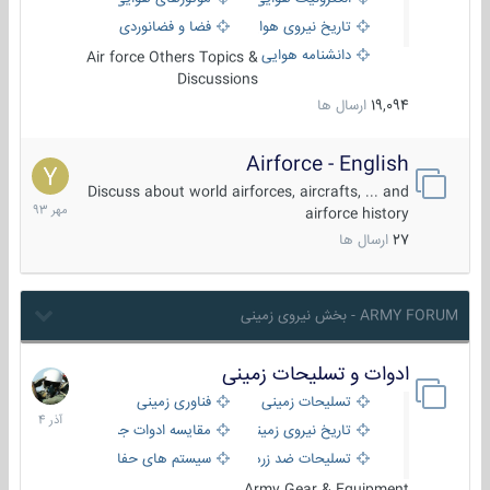
تاریخ نیروی هوایی
فضا و فضانوردی
دانشنامه هوایی
Air force Others Topics &
Discussions
19,094
ارسال ها
Airforce - English
15
مهر
Discuss about world airforces, aircrafts, ... and
1393
airforce history
27
ارسال ها
ARMY FORUM - بخش نیروی زمینی
ادوات و تسلیحات زمینی
21
آذر
تسلیحات زمینی
فناوری زمینی
1404
تاریخ نیروی زمینی
مقایسه ادوات جنگی
تسلیحات ضد زره
سیستم های حفاظت فعال
Army Gear & Equipment