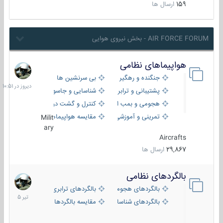
159
ارسال ها
AIR FORCE FORUM - بخش نیروی هوایی
هواپیماهای نظامی
دیروز
در
جنگنده و رهگیر
بی سرنشین ها
10:51
پشتیبانی و ترابری
شناسایی و جاسوسی
هجومی و بمب افکن
کنترل و گشت دریایی
تمرینی و آموزشی
مقایسه هواپیماها
Milit
ary
Aircrafts
29,867
ارسال ها
بالگردهای نظامی
22
تیر
بالگردهای هجومی
بالگردهای ترابری
1405
بالگردهای شناسایی
مقایسه بالگردها