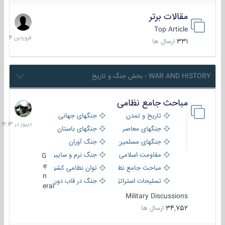
مقالات برتر
29
فروردین
Top Article
1404
331
ارسال ها
WAR AND HISTORY - بخش جنگ و تاریخ
مباحث جامع نظامی
دیروز
در
تاریخ و تمدن
جنگهای جهانی
12:13
جنگهای معاصر
جنگهای باستان
جنگهای مسلمین
جنگ آوران
مقاومت اسلامی
جنگ نرم و سایبری
G
e
مباحث جامع نظامی
توان نظامی کشورها
n
تسلیحات استراتژیک
جنگ در قاب دوربین
eral
Military Discussions
34,752
ارسال ها