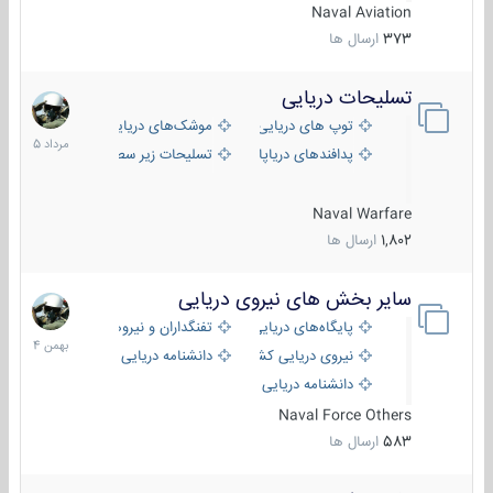
Naval Aviation
373
ارسال ها
تسلیحات دریایی
2
مرداد
توپ های دریایی
موشک‌های دریایی
1405
پدافندهای دریاپایه
تسلیحات زیر سطحی
Naval Warfare
1,802
ارسال ها
سایر بخش های نیروی دریایی
22
بهمن
پایگاه‌های دریایی
تفنگداران و نیروهای ویژه‌ی دریایی
1404
نیروی دریایی کشورهای مختلف
دانشنامه دریایی
دانشنامه دریایی کپی
Naval Force Others
583
ارسال ها