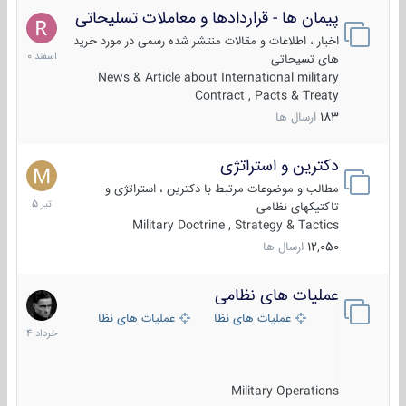
پیمان ها - قراردادها و معاملات تسلیحاتی
7
اسفند
اخبار ، اطلاعات و مقالات منتشر شده رسمی در مورد خرید
1400
های تسیحاتی
News & Article about International military
Contract , Pacts & Treaty
183
ارسال ها
دکترین و استراتژی
27
تیر
مطالب و موضوعات مرتبط با دکترین ، استراتژی و
1405
تاکتیکهای نظامی
Military Doctrine , Strategy & Tactics
12,050
ارسال ها
عملیات های نظامی
5
خرداد
عملیات های نظامی ایران
عملیات های نظامی خارجی
1404
Military Operations