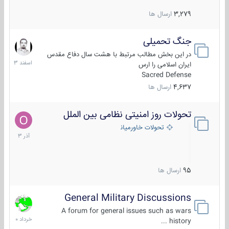
3,279
ارسال ها
جنگ تحمیلی
20
اسفند
در این بخش مطالب مرتبط با هشت سال دفاع مقدس
1403
ایران اسلامی را ارس
Sacred Defense
4,637
ارسال ها
تحولات روز امنیتی نظامی بین الملل
21
آذر
تحولات خاورمیانه
1403
95
ارسال ها
General Military Discussions
10
خرداد
A forum for general issues such as wars
1400
history ...