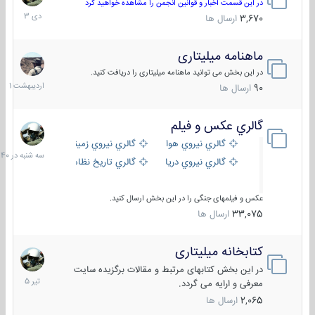
دی
در این قسمت اخبار و قوانین انجمن را مشاهده خواهید کرد
1403
3,670
ارسال ها
ماهنامه میلیتاری
30
اردیبهش
در این بخش می توانید ماهنامه میلیتاری را دریافت کنید.
1401
90
ارسال ها
گالري عكس و فيلم
سه
شنبه
گالري نيروي هوايي
گالري نيروي زميني
در
گالري نيروي دريايي
گالري تاریخ نظامی
15:40
عکس و فیلمهای جنگی را در این بخش ارسال کنید.
33,075
ارسال ها
کتابخانه میلیتاری
16
تیر
در این بخش کتابهای مرتبط و مقالات برگزیده سایت
1405
معرفی و ارایه می گردد.
2,065
ارسال ها