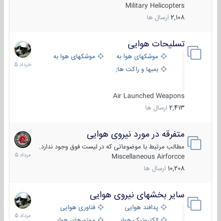
Military Helicopters
2,108
ارسال ها
تسلیحات هوایی
30
خرداد
موشکهای هوا به هوا
موشکهای هوا به سطح
1405
بمبها و راکت های هوایی
Air Launched Weapons
2,413
ارسال ها
متفرقه در مورد نیروی هوایی
7
مرداد
مطالب مرتبط با موضوعاتی که در لیست فوق وجود ندارد.
1405
Miscellaneous Airforcce
10,208
ارسال ها
سایر بخشهای نیروی هوایی
2
مرداد
پدافند هوایی
فناوری هوایی
1405
الکترونیک هوایی
موتورهای هوایی