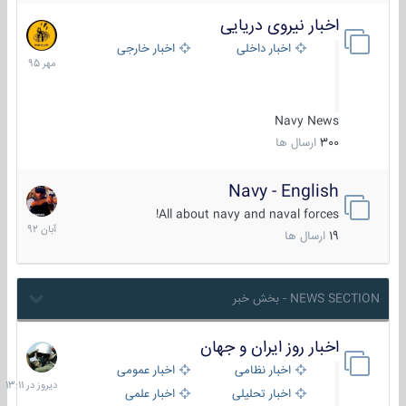
اخبار نیروی دریایی
27
مهر
اخبار داخلی
اخبار خارجی
1395
Navy News
300
ارسال ها
Navy - English
22
آبان
All about navy and naval forces!
1392
19
ارسال ها
NEWS SECTION - بخش خبر
اخبار روز ایران و جهان
دیروز
در
اخبار نظامی
اخبار عمومی
13:11
اخبار تحلیلی
اخبار علمی