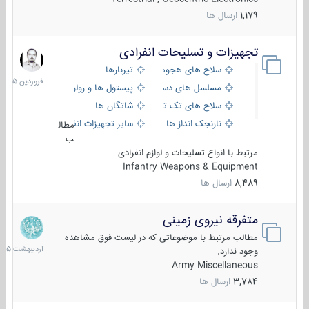
1,179
ارسال ها
تجهیزات و تسلیحات انفرادی
17
فروردین
سلاح های هجومی
تیربارها
1405
مسلسل های دستی
پیستول ها و رولورها
سلاح های تک تیر اندازی
شاتگان ها
نارنجک انداز ها
سایر تجهیزات انفرادی
مطال
ب
مرتبط با انواع تسلیحات و لوازم انفرادی
Infantry Weapons & Equipment
8,489
ارسال ها
متفرقه نیروی زمینی
27
اردیبهش
مطالب مرتبط با موضوعاتی که در لیست فوق مشاهده
1405
وجود ندارد.
Army Miscellaneous
3,784
ارسال ها