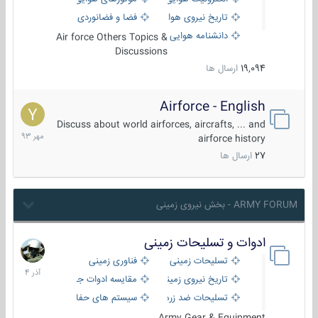
تاریخ نیروی هوایی
فضا و فضانوردی
دانشنامه هوایی
Air force Others Topics &
Discussions
19,094
ارسال ها
Airforce - English
15
مهر
Discuss about world airforces, aircrafts, ... and
1393
airforce history
27
ارسال ها
ARMY FORUM - بخش نیروی زمینی
ادوات و تسلیحات زمینی
21
آذر
تسلیحات زمینی
فناوری زمینی
1404
تاریخ نیروی زمینی
مقایسه ادوات جنگی
تسلیحات ضد زره
سیستم های حفاظت فعال
Army Gear & Equipment