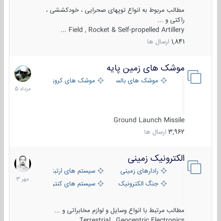
مطالب مربوط به انواع توپهای صحرایی ، خودکششی ،
راکتی و ...
Field , Rocket & Self-propelled Artillery ...
1,841
ارسال ها
موشک های زمین پایه
2
مرداد
موشک های بالستیک
موشک های کروز
1405
Ground Launch Missile
3,962
ارسال ها
الکترونیک زمینی
1
مهر
رادارهای زمینی
سیستم های ارتباطی و جمع آوری اطلاع
1403
جنگ الکترونیک
سیستم های کنترل آتش و تجهیزات الکتر
مطالب مرتبط با انواع وسایل و لوازم مخابراتی و ...
Terrestrial , Geocentric Electronics