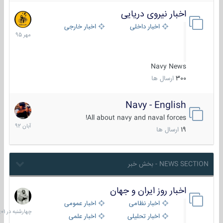
اخبار نیروی دریایی
27
مهر
اخبار داخلی
اخبار خارجی
1395
Navy News
300
ارسال ها
Navy - English
22
آبان
All about navy and naval forces!
1392
19
ارسال ها
NEWS SECTION - بخش خبر
اخبار روز ایران و جهان
چهارشنبه
در
اخبار نظامی
اخبار عمومی
06:01
اخبار تحلیلی
اخبار علمی