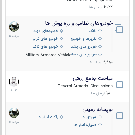
6,022
ارسال ها
خودروهای نظامی و زره پوش ها
2
مرداد
تانک
خودروهای مهندسی
1405
نفربرها و خودروی های رزمی پیاده نظام
خودرو های ترابری نظامی
خودرو های پشتیبانی آتش ، شناسایی و ضد تانک
خودرو های تاکتیکی نظامی
خودرو های محافظت شده
Military Armored Vehicle
9,980
ارسال ها
مباحث جامع زرهی
7
آذر
General Armorial Discussions
1404
984
ارسال ها
توپخانه زمینی
9
مرداد
هویتزر ها
راکت انداز ها
1405
خمپاره انداز ها