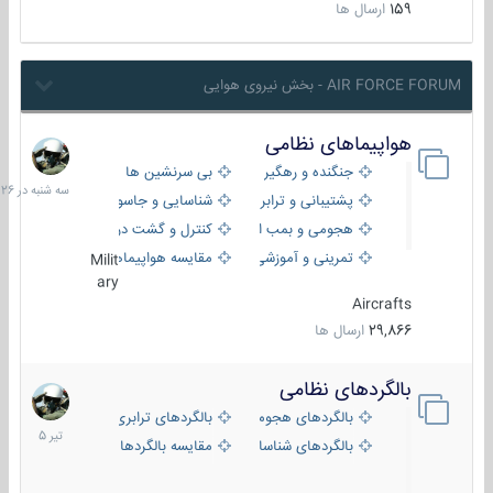
159
ارسال ها
AIR FORCE FORUM - بخش نیروی هوایی
هواپیماهای نظامی
سه
شنبه
جنگنده و رهگیر
بی سرنشین ها
در
پشتیبانی و ترابری
شناسایی و جاسوسی
18:26
هجومی و بمب افکن
کنترل و گشت دریایی
تمرینی و آموزشی
مقایسه هواپیماها
Milit
ary
Aircrafts
29,866
ارسال ها
بالگردهای نظامی
22
تیر
بالگردهای هجومی
بالگردهای ترابری
1405
بالگردهای شناسایی
مقایسه بالگردها