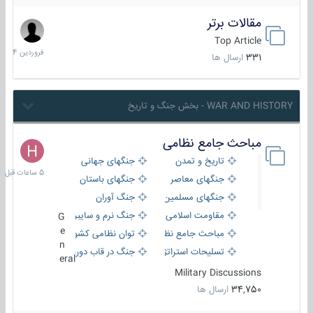
مقالات برتر
29
فروردین
Top Article
1404
331
ارسال ها
WAR AND HISTORY - بخش جنگ و تاریخ
مباحث جامع نظامی
5
ساعات
تاریخ و تمدن
جنگهای جهانی
قبل
جنگهای معاصر
جنگهای باستان
جنگهای مسلمین
جنگ آوران
مقاومت اسلامی
جنگ نرم و سایبری
G
e
مباحث جامع نظامی
توان نظامی کشورها
n
تسلیحات استراتژیک
جنگ در قاب دوربین
eral
Military Discussions
34,750
ارسال ها