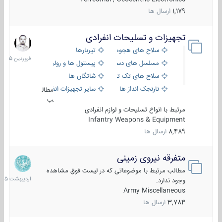
1,179
ارسال ها
تجهیزات و تسلیحات انفرادی
17
فروردین
سلاح های هجومی
تیربارها
1405
مسلسل های دستی
پیستول ها و رولورها
سلاح های تک تیر اندازی
شاتگان ها
نارنجک انداز ها
سایر تجهیزات انفرادی
مطال
ب
مرتبط با انواع تسلیحات و لوازم انفرادی
Infantry Weapons & Equipment
8,489
ارسال ها
متفرقه نیروی زمینی
27
اردیبهش
مطالب مرتبط با موضوعاتی که در لیست فوق مشاهده
1405
وجود ندارد.
Army Miscellaneous
3,784
ارسال ها