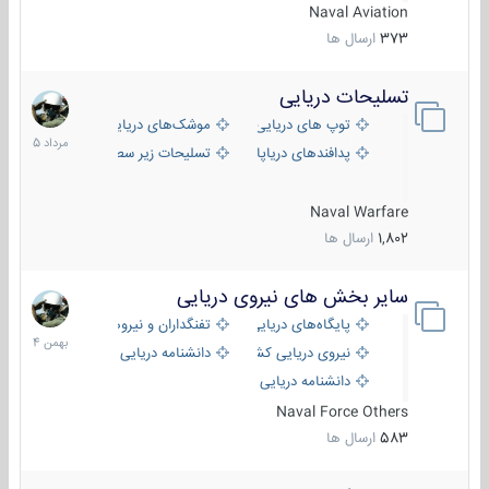
Naval Aviation
373
ارسال ها
تسلیحات دریایی
2
مرداد
توپ های دریایی
موشک‌های دریایی
1405
پدافندهای دریاپایه
تسلیحات زیر سطحی
Naval Warfare
1,802
ارسال ها
سایر بخش های نیروی دریایی
22
بهمن
پایگاه‌های دریایی
تفنگداران و نیروهای ویژه‌ی دریایی
1404
نیروی دریایی کشورهای مختلف
دانشنامه دریایی
دانشنامه دریایی کپی
Naval Force Others
583
ارسال ها