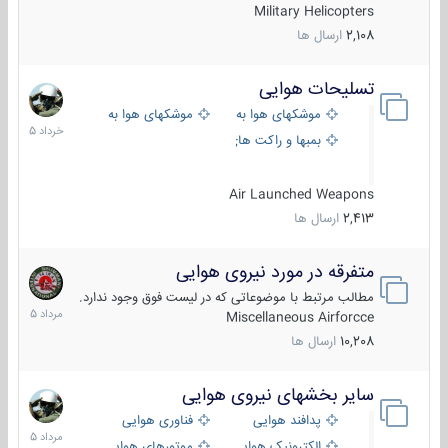
Military Helicopters
2,108
ارسال ها
تسلیحات هوایی
30
خرداد
موشکهای هوا به هوا
موشکهای هوا به سطح
1405
بمبها و راکت های هوایی
Air Launched Weapons
2,413
ارسال ها
متفرقه در مورد نیروی هوایی
7
مرداد
مطالب مرتبط با موضوعاتی که در لیست فوق وجود ندارد.
1405
Miscellaneous Airforcce
10,208
ارسال ها
سایر بخشهای نیروی هوایی
2
مرداد
پدافند هوایی
فناوری هوایی
1405
الکترونیک هوایی
موتورهای هوایی