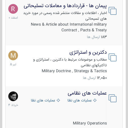
پیمان ها - قراردادها و معاملات تسلیحاتی
7
اسفند
اخبار ، اطلاعات و مقالات منتشر شده رسمی در مورد خرید
1400
های تسیحاتی
News & Article about International military
Contract , Pacts & Treaty
183
ارسال ها
دکترین و استراتژی
27
تیر
مطالب و موضوعات مرتبط با دکترین ، استراتژی و
1405
تاکتیکهای نظامی
Military Doctrine , Strategy & Tactics
12,050
ارسال ها
عملیات های نظامی
5
خرداد
عملیات های نظامی ایران
عملیات های نظامی خارجی
1404
Military Operations