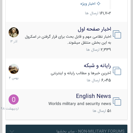
اخبار ویژه
161,702
ارسال ها
اخبار صفحه اول
7
آذر
اخبار نظامی مهم و قابل بحث برای قرار گرفتن در اسکرول
1403
به این بخش منتقل میشوند.
2,339
ارسال ها
رایانه و شبکه
30
بهمن
آخرین خبرها و مطالب رایانه و اینترنتی
1404
6,045
ارسال ها
English News
10
اردیبهش
Worlds military and security news
1398
51
ارسال ها
NON-MILITARY FORUMS - سایر بخشها