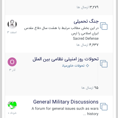
3,279
ارسال ها
جنگ تحمیلی
20
اسفند
در این بخش مطالب مرتبط با هشت سال دفاع مقدس
1403
ایران اسلامی را ارس
Sacred Defense
4,637
ارسال ها
تحولات روز امنیتی نظامی بین الملل
21
آذر
تحولات خاورمیانه
1403
95
ارسال ها
General Military Discussions
10
خرداد
A forum for general issues such as wars
1400
history ...