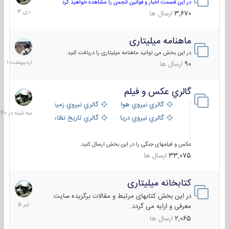
دی
در این قسمت اخبار و قوانین انجمن را مشاهده خواهید کرد
1403
3,670
ارسال ها
ماهنامه میلیتاری
30
اردیبهش
در این بخش می توانید ماهنامه میلیتاری را دریافت کنید.
1401
90
ارسال ها
گالري عكس و فيلم
سه
شنبه
گالري نيروي هوايي
گالري نيروي زميني
در
گالري نيروي دريايي
گالري تاریخ نظامی
15:40
عکس و فیلمهای جنگی را در این بخش ارسال کنید.
33,075
ارسال ها
کتابخانه میلیتاری
16
تیر
در این بخش کتابهای مرتبط و مقالات برگزیده سایت
1405
معرفی و ارایه می گردد.
2,065
ارسال ها