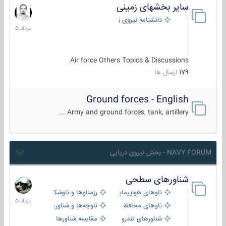
سایر بخشهای زمینی
9
مرداد
دانشنامه نیروی زمینی
1405
Air force Others Topics & Discussions
179
ارسال ها
Ground forces - English
Army and ground forces, tank, artillery ...
NAVY FORUM - بخش نیروی دریایی
شناورهای سطحی
2
مرداد
ناوهای هواپیمابر و بالگرد بر
رزمناوها و ناوشکن‌ها
1405
ناوهای محافظ
ناوچه‌ها و شناورهای گشتی
شناورهای تندرو
مقایسه شناورها