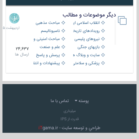
دیگر موضوعات و مطالب
8
اردیبهش
انقلاب اسلامی ایران
مباحث مذهبی
1405
رویدادهای تاریخی و مذهبی
ناسیونالیسم
نیروهای پلیسی
مباحث امنیتی و اطلاعاتی
بازیهای جنگی
علم و صنعت
24,637
ارسال ها
سایت و وبلاگ ها
پرسش و پاسخ
پزشکی و سلامتی
پیشنهادات و انتقادات
پوسته
تماس با ما
میلیتاری
قدرت از IPS
طراحي و توسعه سايت -
gama.ir
iT